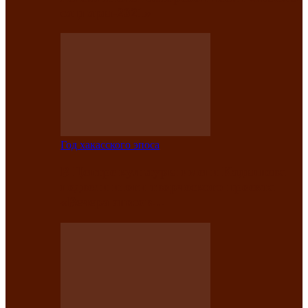
саӊнары-2021»
Год хакасского эпоса
В Центре культуры имени Кадышева
подвели итоги творческого проекта
«Вечера эпосов…