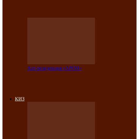
на праздничный концерт в честь Дня
рождения
Арт-резиденция «АРОН»
Фестиваль «Голос кочевника» вновь
объединит народы Саяно-Алтая
КИЗ