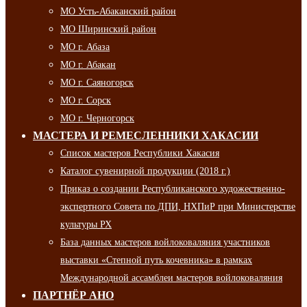
МО Усть-Абаканский район
МО Ширинский район
МО г. Абаза
МО г. Абакан
МО г. Саяногорск
МО г. Сорск
МО г. Черногорск
МАСТЕРА И РЕМЕСЛЕННИКИ ХАКАСИИ
Список мастеров Республики Хакасия
Каталог сувенирной продукции (2018 г.)
Приказ о создании Республиканского художественно-
экспертного Совета по ДПИ, НХПиР при Министерстве
культуры РХ
База данных мастеров войлоковаляния участников
выставки «Степной путь кочевника» в рамках
Международной ассамблеи мастеров войлоковаляния
ПАРТНЁР АНО