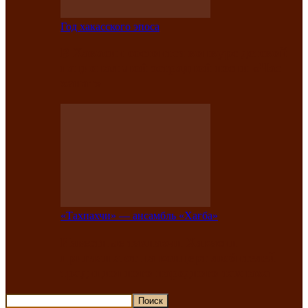
Год хакасского эпоса
В Хакасии состоится конкурс детской
национальной эстрадной песни «Час
ханат»
«Тахпахчи» — ансамбль «Хағба»
Известные тахпахчи Хакасии
приглашают на концерт любителей
традиционного народного тахпаха