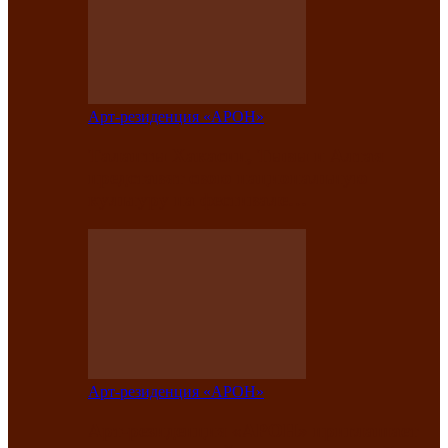
Арт-резиденция «АРОН»
Таланты Хакасии, Тывы и Алтая
представят свою национальную
культуру на фестивале…
Арт-резиденция «АРОН»
Арт-резиденция «АРОН» приглашает