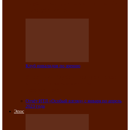
Клубе инвалидов по зрению прошёл 13-
й республиканский…
Клуб инвалидов по зрению
Участники Клуба инвалидов по зрению
заняли призовые места во
Всероссийской…
Отчёт ИТЛ «Особый взгляд» с января по апрель
2023 года
Эпос