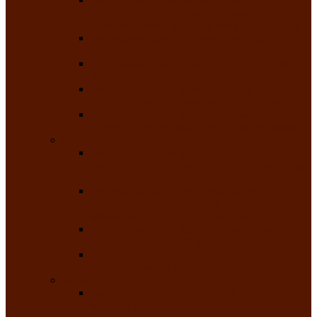
творчества детей ограниченными
возможностями здоровья «Мы всё можем!»
Республиканский фотоконкурс «Салют
Победы»
Республиканский конкурс чтецов «Поэзия
души»
Республиканский конкурс народно-
певческих коллективов «Родные напевы»
Республиканский фестиваль юмора среди
людей с нарушениями зрения «Море смеха»
Май 2026
Республиканский фестиваль творчества
среди людей с нарушениями зрения «Народу
победителю»
Республиканский фестиваль-конкурс
носителей и исполнителей традиционного
музыкального творчества «Айтыс»
Республиканский конкурс героических
сказаний имени С.П. Кадышева
Республиканский конкурс детского
творчества «Вот какое наше детство!»
Июнь 2026
Республиканский конкурс «Чайлаг»-
«Летняя усадьба»