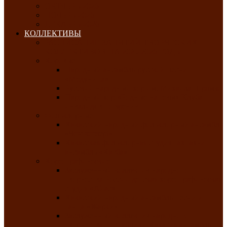
ОКТЯБРЬ-2026
НОЯБРЬ-2026
ДЕКАБРЬ-2026
КОЛЛЕКТИВЫ
РАСПИСАНИЕ ЗАНЯТИЙ ТВОРЧЕСКИХ
КОЛЛЕКТИВОВ НА 2025-2026 ГОДЫ
Хоровые
Народный ансамбль русской песни
«Медуница»
Русский народный хор им. Михаила Шрамко
Народный хор «Родные напевы» Клуба
инвалидов по зрению
Фольклорные
Хакасский народный фольклорный ансамбль
«Чон коглерi»
Хакасская фольклорная студия тахпахчи —
ансамбль «Хағба»
Хореографические
Заслуженный коллектив народного
творчества России детская хореографическая
студия «Айас»
Хакасский народный ансамбль песни и
танца «Жарки»
Заслуженный коллектив народного
творчества Республики Хакасия ансамбль