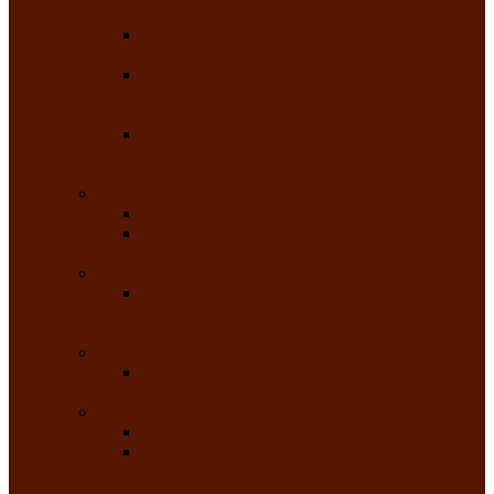
народного танца «Саяночка»
Образцовый ансамбль бального танца
«Тарина»
Заслуженный коллектив народного
творчества Российской Федерации
танцевальная студия «Ынархас»
Заслуженный коллектив народного
творчества России детская эстрадная студия
«Час ханат»
Театральные
Народный театр юного зрителя
Народная театральная студия «Горячие
сердца» Клуба инвалидов по зрению
Театр моды
Заслуженный коллектив народного
творчества Республики Хакасия театр моды
«Алтыр»
Эстрадные
Хакасская народная эстрадная группа
«Хайджи»
Любительские объединения
Республиканский фотоклуб «Саяны»
Любительское объединение по
традиционной культуре «Арба хоор» —
«Колесо времени»