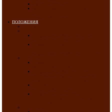
Клуб любителей чатхана
«Творческая мастерская» — студия
декоративно-прикладного искусства Клуба
инвалидов по зрению
ПОЛОЖЕНИЯ
Январь 2026
Февраль 2026
Республиканский молодёжный конкурс
«Здоровый выбор-твой выбор»
Республиканский фестиваль-конкурс
патриотической песни среди людей с
нарушениями зрения «Виват, Россия!»
Март 2026
Республиканская выставка-конкурс
«Сувениры Хакасии»
Республиканский конкурс игровых
программ «Кӱлӱк аттыӊ ойыннары» —
«Игры трудолюбивой лошади»
Межрегиональный конкурс русского танца
«Сибирское раздолье»
Республиканская выставка работ
самодеятельных художников «Часхы
оннерi»-«Краски весны»
Апрель 2026
Республиканская выставка изобразительного