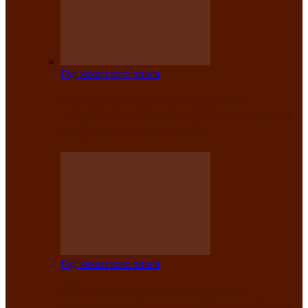
Год хакасского эпоса
Центру культуры и народного
творчества имени Кадышева присвоен
статус «национальный»
Год хакасского эпоса
В Хакасии определили лучших
исполнителей авторской песни «Хысхы