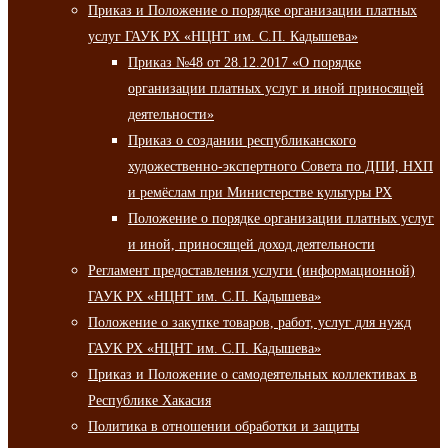
Приказ и Положение о порядке организации платных
услуг ГАУК РХ «НЦНТ им. С.П. Кадышева»
Приказ №48 от 28.12.2017 «О порядке
организации платных услуг и иной приносящей
деятельности»
Приказ о создании республиканского
художественно-экспертного Совета по ДПИ, НХП
и ремёслам при Министерстве культуры РХ
Положение о порядке организации платных услуг
и иной, приносящей доход деятельности
Регламент предоставления услуги (информационной)
ГАУК РХ «НЦНТ им. С.П. Кадышева»
Положение о закупке товаров, работ, услуг для нужд
ГАУК РХ «НЦНТ им. С.П. Кадышева»
Приказ и Положение о самодеятельных коллективах в
Республике Хакасия
Политика в отношении обработки и защиты