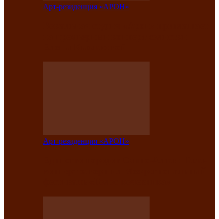
Арт-резиденция «АРОН»
Вокальная студия «Арон» приглашает
на премьерный концерт солистки
Елены Кызласовой
Арт-резиденция «АРОН»
Единство народов Саяно-Алтая: Гала-
концерт завершил Межрегиональный
фестиваль «Голос кочевника»