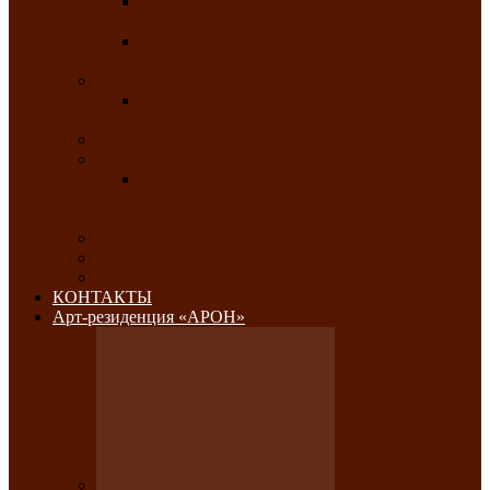
Республиканский конкурс национального
костюма «Алтын чазы»-«Золотая степь»
Республиканский конкурс на лучший
традиционный напиток «Айран пайы»
Июль 2026
Республиканский фестиваль семейного
творчества «Ромашка»
Август 2026
Сентябрь 2026
Республиканская выставка по
изобразительному и ДПИ, НХР и
фотоискусству «Традиции и современность»
Октябрь 2026
Ноябрь 2026
Декабрь 2026
КОНТАКТЫ
Арт-резиденция «АРОН»