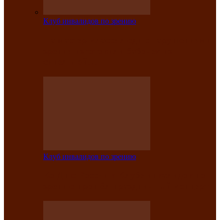
Клуб инвалидов по зрению
На мастер‑классе люди с нарушениями
зрения изготовили бабочек из
синельной…
Клуб инвалидов по зрению
Ко Дню России в Клубе инвалидов по
зрению прошёл праздничный концерт