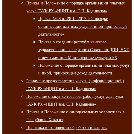
Приказ и Положение о порядке организации платных
услуг ГАУК РХ «НЦНТ им. С.П. Кадышева»
Приказ №48 от 28.12.2017 «О порядке
организации платных услуг и иной приносящей
деятельности»
Приказ о создании республиканского
художественно-экспертного Совета по ДПИ, НХП
и ремёслам при Министерстве культуры РХ
Положение о порядке организации платных услуг
и иной, приносящей доход деятельности
Регламент предоставления услуги (информационной)
ГАУК РХ «НЦНТ им. С.П. Кадышева»
Положение о закупке товаров, работ, услуг для нужд
ГАУК РХ «НЦНТ им. С.П. Кадышева»
Приказ и Положение о самодеятельных коллективах в
Республике Хакасия
Политика в отношении обработки и защиты