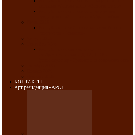
Республиканский конкурс национального
костюма «Алтын чазы»-«Золотая степь»
Республиканский конкурс на лучший
традиционный напиток «Айран пайы»
Июль 2026
Республиканский фестиваль семейного
творчества «Ромашка»
Август 2026
Сентябрь 2026
Республиканская выставка по
изобразительному и ДПИ, НХР и
фотоискусству «Традиции и современность»
Октябрь 2026
Ноябрь 2026
Декабрь 2026
КОНТАКТЫ
Арт-резиденция «АРОН»