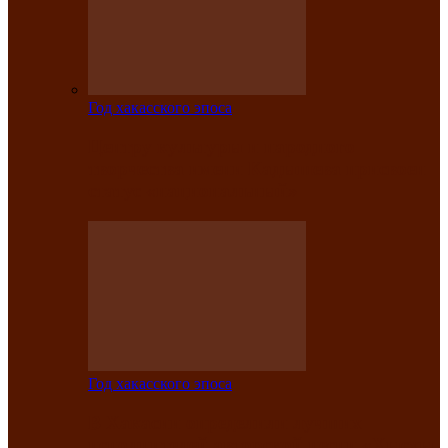
Год хакасского эпоса
Центру культуры и народного
творчества имени Кадышева присвоен
статус «национальный»
Год хакасского эпоса
В Хакасии определили лучших
исполнителей авторской песни «Хысхы