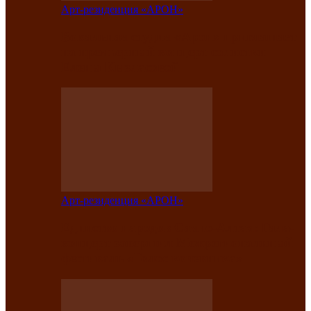
Арт-резиденция «АРОН»
Вокальная студия «Арон» приглашает
на премьерный концерт солистки
Елены Кызласовой
Арт-резиденция «АРОН»
Единство народов Саяно-Алтая: Гала-
концерт завершил Межрегиональный
фестиваль «Голос кочевника»