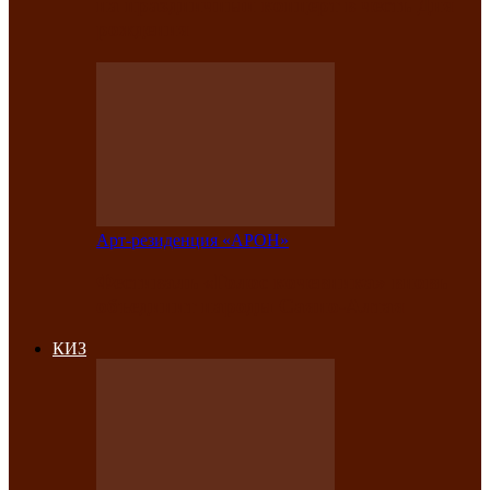
на праздничный концерт в честь Дня
рождения
Арт-резиденция «АРОН»
Фестиваль «Голос кочевника» вновь
объединит народы Саяно-Алтая
КИЗ