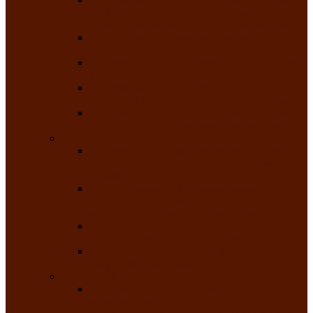
творчества детей ограниченными
возможностями здоровья «Мы всё можем!»
Республиканский фотоконкурс «Салют
Победы»
Республиканский конкурс чтецов «Поэзия
души»
Республиканский конкурс народно-
певческих коллективов «Родные напевы»
Республиканский фестиваль юмора среди
людей с нарушениями зрения «Море смеха»
Май 2026
Республиканский фестиваль творчества
среди людей с нарушениями зрения «Народу
победителю»
Республиканский фестиваль-конкурс
носителей и исполнителей традиционного
музыкального творчества «Айтыс»
Республиканский конкурс героических
сказаний имени С.П. Кадышева
Республиканский конкурс детского
творчества «Вот какое наше детство!»
Июнь 2026
Республиканский конкурс «Чайлаг»-
«Летняя усадьба»