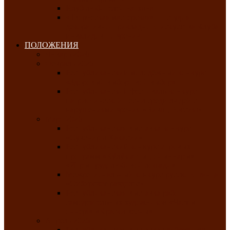
Клуб любителей чатхана
«Творческая мастерская» — студия
декоративно-прикладного искусства Клуба
инвалидов по зрению
ПОЛОЖЕНИЯ
Январь 2026
Февраль 2026
Республиканский молодёжный конкурс
«Здоровый выбор-твой выбор»
Республиканский фестиваль-конкурс
патриотической песни среди людей с
нарушениями зрения «Виват, Россия!»
Март 2026
Республиканская выставка-конкурс
«Сувениры Хакасии»
Республиканский конкурс игровых
программ «Кӱлӱк аттыӊ ойыннары» —
«Игры трудолюбивой лошади»
Межрегиональный конкурс русского танца
«Сибирское раздолье»
Республиканская выставка работ
самодеятельных художников «Часхы
оннерi»-«Краски весны»
Апрель 2026
Республиканская выставка изобразительного