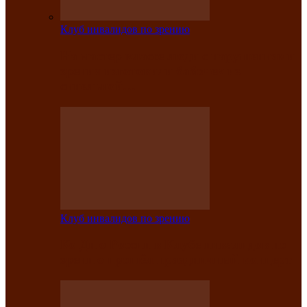
Клуб инвалидов по зрению
На мастер‑классе люди с нарушениями
зрения изготовили бабочек из
синельной…
Клуб инвалидов по зрению
Ко Дню России в Клубе инвалидов по
зрению прошёл праздничный концерт