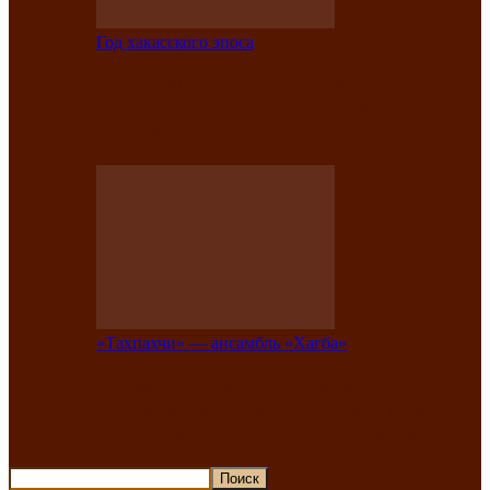
Год хакасского эпоса
В Хакасии состоится конкурс детской
национальной эстрадной песни «Час
ханат»
«Тахпахчи» — ансамбль «Хағба»
Известные тахпахчи Хакасии
приглашают на концерт любителей
традиционного народного тахпаха