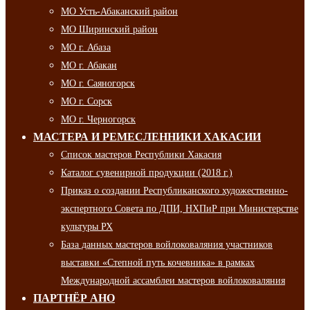
МО Усть-Абаканский район
МО Ширинский район
МО г. Абаза
МО г. Абакан
МО г. Саяногорск
МО г. Сорск
МО г. Черногорск
МАСТЕРА И РЕМЕСЛЕННИКИ ХАКАСИИ
Список мастеров Республики Хакасия
Каталог сувенирной продукции (2018 г.)
Приказ о создании Республиканского художественно-
экспертного Совета по ДПИ, НХПиР при Министерстве
культуры РХ
База данных мастеров войлоковаляния участников
выставки «Степной путь кочевника» в рамках
Международной ассамблеи мастеров войлоковаляния
ПАРТНЁР АНО