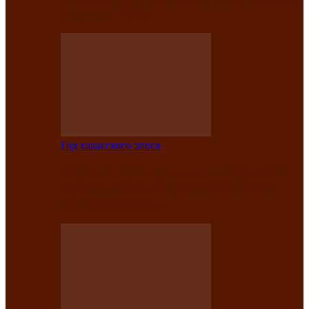
саӊнары-2021»
Год хакасского эпоса
В Центре культуры имени Кадышева
подвели итоги творческого проекта
«Вечера эпосов…