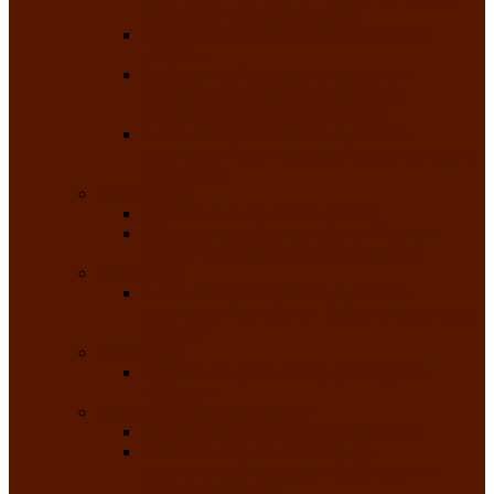
народного танца «Саяночка»
Образцовый ансамбль бального танца
«Тарина»
Заслуженный коллектив народного
творчества Российской Федерации
танцевальная студия «Ынархас»
Заслуженный коллектив народного
творчества России детская эстрадная студия
«Час ханат»
Театральные
Народный театр юного зрителя
Народная театральная студия «Горячие
сердца» Клуба инвалидов по зрению
Театр моды
Заслуженный коллектив народного
творчества Республики Хакасия театр моды
«Алтыр»
Эстрадные
Хакасская народная эстрадная группа
«Хайджи»
Любительские объединения
Республиканский фотоклуб «Саяны»
Любительское объединение по
традиционной культуре «Арба хоор» —
«Колесо времени»