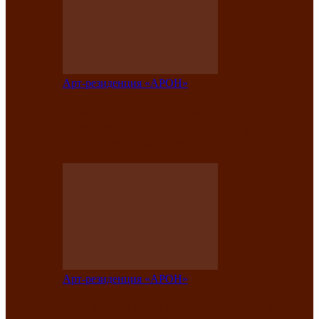
Арт-резиденция «АРОН»
Таланты Хакасии, Тывы и Алтая
представят свою национальную
культуру на фестивале…
Арт-резиденция «АРОН»
Арт-резиденция «АРОН» приглашает