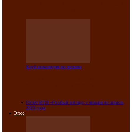
Клубе инвалидов по зрению прошёл 13-
й республиканский…
Клуб инвалидов по зрению
Участники Клуба инвалидов по зрению
заняли призовые места во
Всероссийской…
Отчёт ИТЛ «Особый взгляд» с января по апрель
2023 года
Эпос