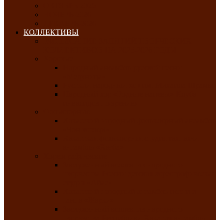
ОКТЯБРЬ-2026
НОЯБРЬ-2026
ДЕКАБРЬ-2026
КОЛЛЕКТИВЫ
РАСПИСАНИЕ ЗАНЯТИЙ ТВОРЧЕСКИХ
КОЛЛЕКТИВОВ НА 2025-2026 ГОДЫ
Хоровые
Народный ансамбль русской песни
«Медуница»
Русский народный хор им. Михаила Шрамко
Народный хор «Родные напевы» Клуба
инвалидов по зрению
Фольклорные
Хакасский народный фольклорный ансамбль
«Чон коглерi»
Хакасская фольклорная студия тахпахчи —
ансамбль «Хағба»
Хореографические
Заслуженный коллектив народного
творчества России детская хореографическая
студия «Айас»
Хакасский народный ансамбль песни и
танца «Жарки»
Заслуженный коллектив народного
творчества Республики Хакасия ансамбль