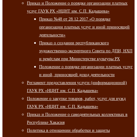
Приказ и Положение о порядке организации платных
услуг ГАУК РХ «НЦНТ им. С.П. Кадышева»
Приказ №48 от 28.12.2017 «О порядке
организации платных услуг и иной приносящей
деятельности»
Приказ о создании республиканского
художественно-экспертного Совета по ДПИ, НХП
и ремёслам при Министерстве культуры РХ
Положение о порядке организации платных услуг
и иной, приносящей доход деятельности
Регламент предоставления услуги (информационной)
ГАУК РХ «НЦНТ им. С.П. Кадышева»
Положение о закупке товаров, работ, услуг для нужд
ГАУК РХ «НЦНТ им. С.П. Кадышева»
Приказ и Положение о самодеятельных коллективах в
Республике Хакасия
Политика в отношении обработки и защиты