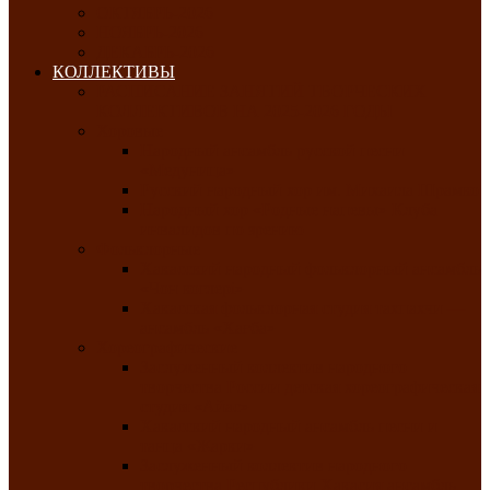
ОКТЯБРЬ-2026
НОЯБРЬ-2026
ДЕКАБРЬ-2026
КОЛЛЕКТИВЫ
РАСПИСАНИЕ ЗАНЯТИЙ ТВОРЧЕСКИХ
КОЛЛЕКТИВОВ НА 2025-2026 ГОДЫ
Хоровые
Народный ансамбль русской песни
«Медуница»
Русский народный хор им. Михаила Шрамко
Народный хор «Родные напевы» Клуба
инвалидов по зрению
Фольклорные
Хакасский народный фольклорный ансамбль
«Чон коглерi»
Хакасская фольклорная студия тахпахчи —
ансамбль «Хағба»
Хореографические
Заслуженный коллектив народного
творчества России детская хореографическая
студия «Айас»
Хакасский народный ансамбль песни и
танца «Жарки»
Заслуженный коллектив народного
творчества Республики Хакасия ансамбль