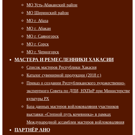
МО Усть-Абаканский район
МО Ширинский район
МО г. Абаза
МО г. Абакан
МО г. Саяногорск
МО г. Сорск
МО г. Черногорск
МАСТЕРА И РЕМЕСЛЕННИКИ ХАКАСИИ
Список мастеров Республики Хакасия
Каталог сувенирной продукции (2018 г.)
Приказ о создании Республиканского художественно-
экспертного Совета по ДПИ, НХПиР при Министерстве
культуры РХ
База данных мастеров войлоковаляния участников
выставки «Степной путь кочевника» в рамках
Международной ассамблеи мастеров войлоковаляния
ПАРТНЁР АНО