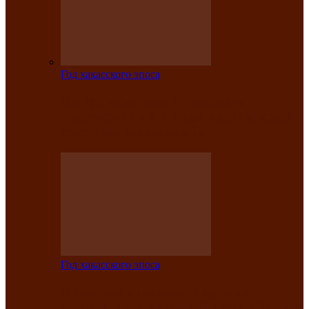
Год хакасского эпоса
Центру культуры и народного
творчества имени Кадышева присвоен
статус «национальный»
Год хакасского эпоса
В Хакасии определили лучших
исполнителей авторской песни «Хысхы