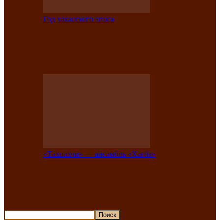
Год хакасского эпоса
В Хакасии состоится конкурс детской
национальной эстрадной песни «Час
ханат»
«Тахпахчи» — ансамбль «Хағба»
Известные тахпахчи Хакасии
приглашают на концерт любителей
традиционного народного тахпаха