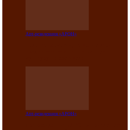
Арт-резиденция «АРОН»
Таланты Хакасии, Тывы и Алтая
представят свою национальную
культуру на фестивале…
Арт-резиденция «АРОН»
Арт-резиденция «АРОН» приглашает