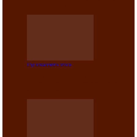
саӊнары-2021»
Год хакасского эпоса
В Центре культуры имени Кадышева
подвели итоги творческого проекта
«Вечера эпосов…