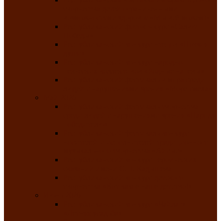
творчества детей ограниченными
возможностями здоровья «Мы всё можем!»
Республиканский фотоконкурс «Салют
Победы»
Республиканский конкурс чтецов «Поэзия
души»
Республиканский конкурс народно-
певческих коллективов «Родные напевы»
Республиканский фестиваль юмора среди
людей с нарушениями зрения «Море смеха»
Май 2026
Республиканский фестиваль творчества
среди людей с нарушениями зрения «Народу
победителю»
Республиканский фестиваль-конкурс
носителей и исполнителей традиционного
музыкального творчества «Айтыс»
Республиканский конкурс героических
сказаний имени С.П. Кадышева
Республиканский конкурс детского
творчества «Вот какое наше детство!»
Июнь 2026
Республиканский конкурс «Чайлаг»-
«Летняя усадьба»