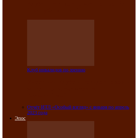
Клубе инвалидов по зрению прошёл 13-
й республиканский…
Клуб инвалидов по зрению
Участники Клуба инвалидов по зрению
заняли призовые места во
Всероссийской…
Отчёт ИТЛ «Особый взгляд» с января по апрель
2023 года
Эпос