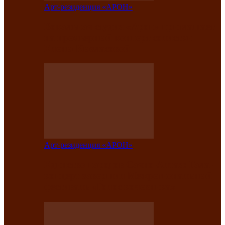
Арт-резиденция «АРОН»
Вокальная студия «Арон» приглашает
на премьерный концерт солистки
Елены Кызласовой
Арт-резиденция «АРОН»
Единство народов Саяно-Алтая: Гала-
концерт завершил Межрегиональный
фестиваль «Голос кочевника»