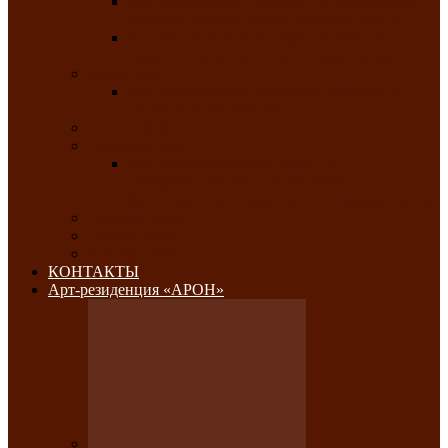
Республиканский конкурс национального
костюма «Алтын чазы»-«Золотая степь»
Республиканский конкурс на лучший
традиционный напиток «Айран пайы»
Июль 2026
Республиканский фестиваль семейного
творчества «Ромашка»
Август 2026
Сентябрь 2026
Республиканская выставка по
изобразительному и ДПИ, НХР и
фотоискусству «Традиции и современность»
Октябрь 2026
Ноябрь 2026
Декабрь 2026
КОНТАКТЫ
Арт-резиденция «АРОН»