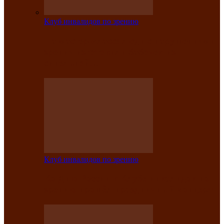
Клуб инвалидов по зрению
На мастер‑классе люди с нарушениями
зрения изготовили бабочек из
синельной…
Клуб инвалидов по зрению
Ко Дню России в Клубе инвалидов по
зрению прошёл праздничный концерт