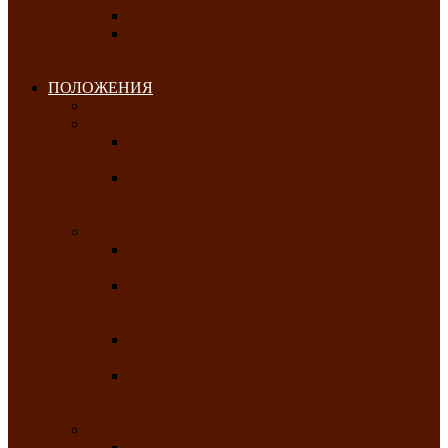
Клуб любителей чатхана
«Творческая мастерская» — студия
декоративно-прикладного искусства Клуба
инвалидов по зрению
ПОЛОЖЕНИЯ
Январь 2026
Февраль 2026
Республиканский молодёжный конкурс
«Здоровый выбор-твой выбор»
Республиканский фестиваль-конкурс
патриотической песни среди людей с
нарушениями зрения «Виват, Россия!»
Март 2026
Республиканская выставка-конкурс
«Сувениры Хакасии»
Республиканский конкурс игровых
программ «Кӱлӱк аттыӊ ойыннары» —
«Игры трудолюбивой лошади»
Межрегиональный конкурс русского танца
«Сибирское раздолье»
Республиканская выставка работ
самодеятельных художников «Часхы
оннерi»-«Краски весны»
Апрель 2026
Республиканская выставка изобразительного