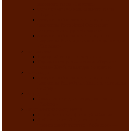
народного танца «Саяночка»
Образцовый ансамбль бального танца
«Тарина»
Заслуженный коллектив народного
творчества Российской Федерации
танцевальная студия «Ынархас»
Заслуженный коллектив народного
творчества России детская эстрадная студия
«Час ханат»
Театральные
Народный театр юного зрителя
Народная театральная студия «Горячие
сердца» Клуба инвалидов по зрению
Театр моды
Заслуженный коллектив народного
творчества Республики Хакасия театр моды
«Алтыр»
Эстрадные
Хакасская народная эстрадная группа
«Хайджи»
Любительские объединения
Республиканский фотоклуб «Саяны»
Любительское объединение по
традиционной культуре «Арба хоор» —
«Колесо времени»