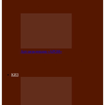
на праздничный концерт в честь Дня
рождения
Арт-резиденция «АРОН»
Фестиваль «Голос кочевника» вновь
объединит народы Саяно-Алтая
КИЗ