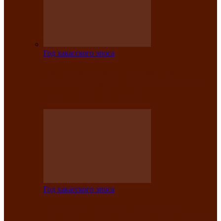
Год хакасского эпоса
Центру культуры и народного
творчества имени Кадышева присвоен
статус «национальный»
Год хакасского эпоса
В Хакасии определили лучших
исполнителей авторской песни «Хысхы