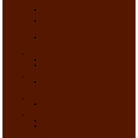
народного танца «Саяночка»
Образцовый ансамбль бального танца
«Тарина»
Заслуженный коллектив народного
творчества Российской Федерации
танцевальная студия «Ынархас»
Заслуженный коллектив народного
творчества России детская эстрадная студия
«Час ханат»
Театральные
Народный театр юного зрителя
Народная театральная студия «Горячие
сердца» Клуба инвалидов по зрению
Театр моды
Заслуженный коллектив народного
творчества Республики Хакасия театр моды
«Алтыр»
Эстрадные
Хакасская народная эстрадная группа
«Хайджи»
Любительские объединения
Республиканский фотоклуб «Саяны»
Любительское объединение по
традиционной культуре «Арба хоор» —
«Колесо времени»