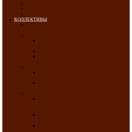
ОКТЯБРЬ-2026
НОЯБРЬ-2026
ДЕКАБРЬ-2026
КОЛЛЕКТИВЫ
РАСПИСАНИЕ ЗАНЯТИЙ ТВОРЧЕСКИХ
КОЛЛЕКТИВОВ НА 2025-2026 ГОДЫ
Хоровые
Народный ансамбль русской песни
«Медуница»
Русский народный хор им. Михаила Шрамко
Народный хор «Родные напевы» Клуба
инвалидов по зрению
Фольклорные
Хакасский народный фольклорный ансамбль
«Чон коглерi»
Хакасская фольклорная студия тахпахчи —
ансамбль «Хағба»
Хореографические
Заслуженный коллектив народного
творчества России детская хореографическая
студия «Айас»
Хакасский народный ансамбль песни и
танца «Жарки»
Заслуженный коллектив народного
творчества Республики Хакасия ансамбль