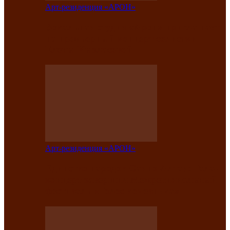
Арт-резиденция «АРОН»
Вокальная студия «Арон» приглашает
на премьерный концерт солистки
Елены Кызласовой
Арт-резиденция «АРОН»
Единство народов Саяно-Алтая: Гала-
концерт завершил Межрегиональный
фестиваль «Голос кочевника»