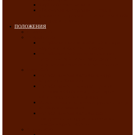
Клуб любителей чатхана
«Творческая мастерская» — студия
декоративно-прикладного искусства Клуба
инвалидов по зрению
ПОЛОЖЕНИЯ
Январь 2026
Февраль 2026
Республиканский молодёжный конкурс
«Здоровый выбор-твой выбор»
Республиканский фестиваль-конкурс
патриотической песни среди людей с
нарушениями зрения «Виват, Россия!»
Март 2026
Республиканская выставка-конкурс
«Сувениры Хакасии»
Республиканский конкурс игровых
программ «Кӱлӱк аттыӊ ойыннары» —
«Игры трудолюбивой лошади»
Межрегиональный конкурс русского танца
«Сибирское раздолье»
Республиканская выставка работ
самодеятельных художников «Часхы
оннерi»-«Краски весны»
Апрель 2026
Республиканская выставка изобразительного