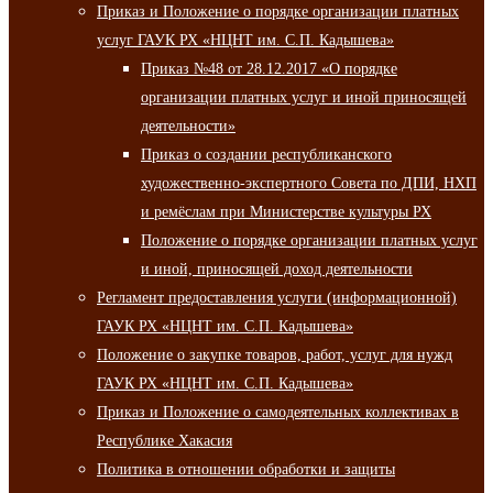
Приказ и Положение о порядке организации платных
услуг ГАУК РХ «НЦНТ им. С.П. Кадышева»
Приказ №48 от 28.12.2017 «О порядке
организации платных услуг и иной приносящей
деятельности»
Приказ о создании республиканского
художественно-экспертного Совета по ДПИ, НХП
и ремёслам при Министерстве культуры РХ
Положение о порядке организации платных услуг
и иной, приносящей доход деятельности
Регламент предоставления услуги (информационной)
ГАУК РХ «НЦНТ им. С.П. Кадышева»
Положение о закупке товаров, работ, услуг для нужд
ГАУК РХ «НЦНТ им. С.П. Кадышева»
Приказ и Положение о самодеятельных коллективах в
Республике Хакасия
Политика в отношении обработки и защиты