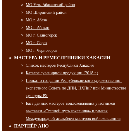
МО Усть-Абаканский район
МО Ширинский район
МО г. Абаза
МО г. Абакан
МО г. Саяногорск
МО г. Сорск
МО г. Черногорск
МАСТЕРА И РЕМЕСЛЕННИКИ ХАКАСИИ
Список мастеров Республики Хакасия
Каталог сувенирной продукции (2018 г.)
Приказ о создании Республиканского художественно-
экспертного Совета по ДПИ, НХПиР при Министерстве
культуры РХ
База данных мастеров войлоковаляния участников
выставки «Степной путь кочевника» в рамках
Международной ассамблеи мастеров войлоковаляния
ПАРТНЁР АНО