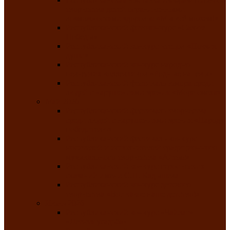
творчества детей ограниченными
возможностями здоровья «Мы всё можем!»
Республиканский фотоконкурс «Салют
Победы»
Республиканский конкурс чтецов «Поэзия
души»
Республиканский конкурс народно-
певческих коллективов «Родные напевы»
Республиканский фестиваль юмора среди
людей с нарушениями зрения «Море смеха»
Май 2026
Республиканский фестиваль творчества
среди людей с нарушениями зрения «Народу
победителю»
Республиканский фестиваль-конкурс
носителей и исполнителей традиционного
музыкального творчества «Айтыс»
Республиканский конкурс героических
сказаний имени С.П. Кадышева
Республиканский конкурс детского
творчества «Вот какое наше детство!»
Июнь 2026
Республиканский конкурс «Чайлаг»-
«Летняя усадьба»