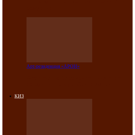
на праздничный концерт в честь Дня
рождения
Арт-резиденция «АРОН»
Фестиваль «Голос кочевника» вновь
объединит народы Саяно-Алтая
КИЗ