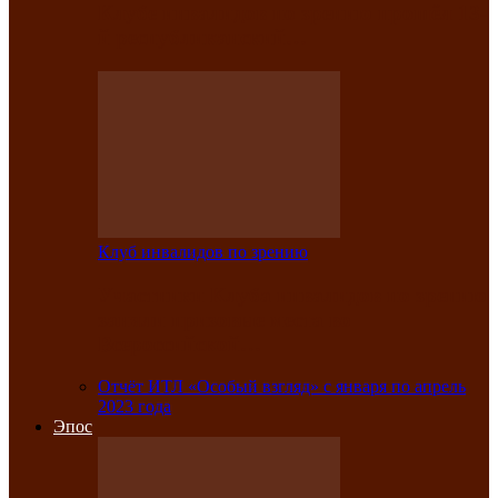
Клубе инвалидов по зрению прошёл 13-
й республиканский…
Клуб инвалидов по зрению
Участники Клуба инвалидов по зрению
заняли призовые места во
Всероссийской…
Отчёт ИТЛ «Особый взгляд» с января по апрель
2023 года
Эпос