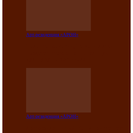
Арт-резиденция «АРОН»
Таланты Хакасии, Тывы и Алтая
представят свою национальную
культуру на фестивале…
Арт-резиденция «АРОН»
Арт-резиденция «АРОН» приглашает