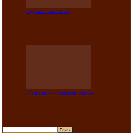
Год хакасского эпоса
В Хакасии состоится конкурс детской
национальной эстрадной песни «Час
ханат»
«Тахпахчи» — ансамбль «Хағба»
Известные тахпахчи Хакасии
приглашают на концерт любителей
традиционного народного тахпаха