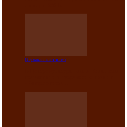
саӊнары-2021»
Год хакасского эпоса
В Центре культуры имени Кадышева
подвели итоги творческого проекта
«Вечера эпосов…