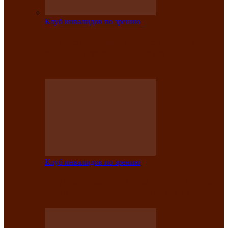
Клуб инвалидов по зрению
На мастер‑классе люди с нарушениями
зрения изготовили бабочек из
синельной…
Клуб инвалидов по зрению
Ко Дню России в Клубе инвалидов по
зрению прошёл праздничный концерт