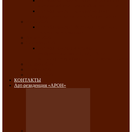
Республиканский конкурс национального
костюма «Алтын чазы»-«Золотая степь»
Республиканский конкурс на лучший
традиционный напиток «Айран пайы»
Июль 2026
Республиканский фестиваль семейного
творчества «Ромашка»
Август 2026
Сентябрь 2026
Республиканская выставка по
изобразительному и ДПИ, НХР и
фотоискусству «Традиции и современность»
Октябрь 2026
Ноябрь 2026
Декабрь 2026
КОНТАКТЫ
Арт-резиденция «АРОН»