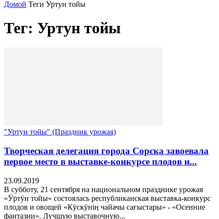
Домой
Теги
Уртун тойы
Тег: Уртун тойы
"Уртун тойы" (Праздник урожая)
Творческая делегация города Сорска завоевала
первое место в выставке-конкурсе плодов и...
23.09.2019
В субботу, 21 сентября на национальном празднике урожая
«Ӱртӱн тойы» состоялась республиканская выставка-конкурс
плодов и овощей «Кӱскӱнiӊ чайачы сағыстары» - «Осенние
фантазии». Лучшую выставочную...