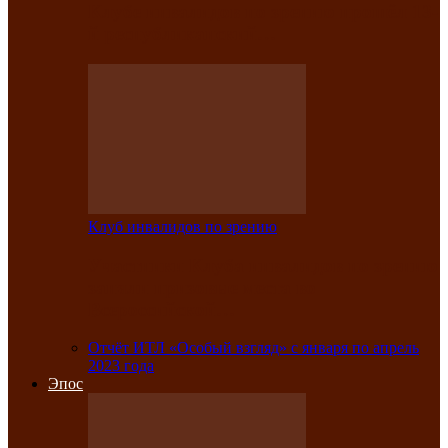
Клубе инвалидов по зрению прошёл 13-
й республиканский…
Клуб инвалидов по зрению
Участники Клуба инвалидов по зрению
заняли призовые места во
Всероссийской…
Отчёт ИТЛ «Особый взгляд» с января по апрель
2023 года
Эпос