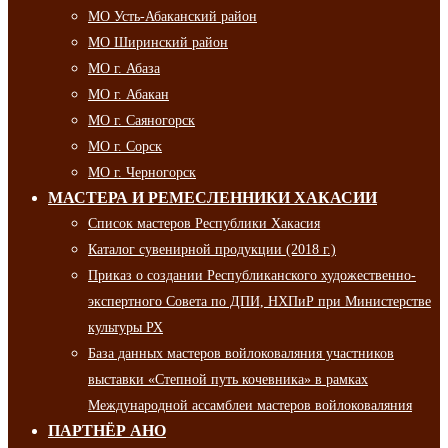
МО Усть-Абаканский район
МО Ширинский район
МО г. Абаза
МО г. Абакан
МО г. Саяногорск
МО г. Сорск
МО г. Черногорск
МАСТЕРА И РЕМЕСЛЕННИКИ ХАКАСИИ
Список мастеров Республики Хакасия
Каталог сувенирной продукции (2018 г.)
Приказ о создании Республиканского художественно-
экспертного Совета по ДПИ, НХПиР при Министерстве
культуры РХ
База данных мастеров войлоковаляния участников
выставки «Степной путь кочевника» в рамках
Международной ассамблеи мастеров войлоковаляния
ПАРТНЁР АНО