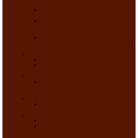
народного танца «Саяночка»
Образцовый ансамбль бального танца
«Тарина»
Заслуженный коллектив народного
творчества Российской Федерации
танцевальная студия «Ынархас»
Заслуженный коллектив народного
творчества России детская эстрадная студия
«Час ханат»
Театральные
Народный театр юного зрителя
Народная театральная студия «Горячие
сердца» Клуба инвалидов по зрению
Театр моды
Заслуженный коллектив народного
творчества Республики Хакасия театр моды
«Алтыр»
Эстрадные
Хакасская народная эстрадная группа
«Хайджи»
Любительские объединения
Республиканский фотоклуб «Саяны»
Любительское объединение по
традиционной культуре «Арба хоор» —
«Колесо времени»