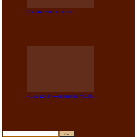
Год хакасского эпоса
В Хакасии состоится конкурс детской
национальной эстрадной песни «Час
ханат»
«Тахпахчи» — ансамбль «Хағба»
Известные тахпахчи Хакасии
приглашают на концерт любителей
традиционного народного тахпаха