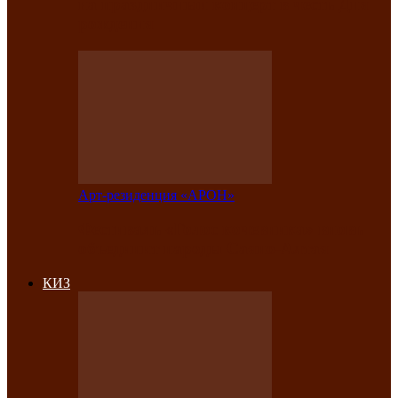
на праздничный концерт в честь Дня
рождения
Арт-резиденция «АРОН»
Фестиваль «Голос кочевника» вновь
объединит народы Саяно-Алтая
КИЗ