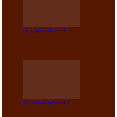
Арт-резиденция «АРОН»
Таланты Хакасии, Тывы и Алтая
представят свою национальную
культуру на фестивале…
Арт-резиденция «АРОН»
Арт-резиденция «АРОН» приглашает