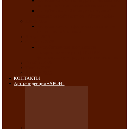
Республиканский конкурс национального
костюма «Алтын чазы»-«Золотая степь»
Республиканский конкурс на лучший
традиционный напиток «Айран пайы»
Июль 2026
Республиканский фестиваль семейного
творчества «Ромашка»
Август 2026
Сентябрь 2026
Республиканская выставка по
изобразительному и ДПИ, НХР и
фотоискусству «Традиции и современность»
Октябрь 2026
Ноябрь 2026
Декабрь 2026
КОНТАКТЫ
Арт-резиденция «АРОН»