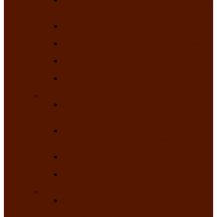
творчества детей ограниченными
возможностями здоровья «Мы всё можем!»
Республиканский фотоконкурс «Салют
Победы»
Республиканский конкурс чтецов «Поэзия
души»
Республиканский конкурс народно-
певческих коллективов «Родные напевы»
Республиканский фестиваль юмора среди
людей с нарушениями зрения «Море смеха»
Май 2026
Республиканский фестиваль творчества
среди людей с нарушениями зрения «Народу
победителю»
Республиканский фестиваль-конкурс
носителей и исполнителей традиционного
музыкального творчества «Айтыс»
Республиканский конкурс героических
сказаний имени С.П. Кадышева
Республиканский конкурс детского
творчества «Вот какое наше детство!»
Июнь 2026
Республиканский конкурс «Чайлаг»-
«Летняя усадьба»