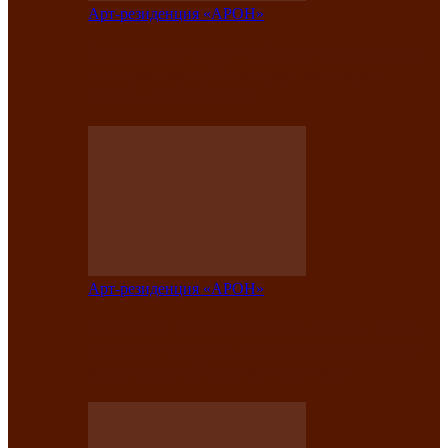
Арт-резиденция «АРОН»
Вокальная студия «Арон» приглашает
на премьерный концерт солистки
Елены Кызласовой
Арт-резиденция «АРОН»
Единство народов Саяно-Алтая: Гала-
концерт завершил Межрегиональный
фестиваль «Голос кочевника»