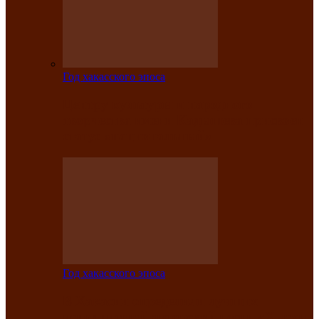
Год хакасского эпоса
Центру культуры и народного
творчества имени Кадышева присвоен
статус «национальный»
Год хакасского эпоса
В Хакасии определили лучших
исполнителей авторской песни «Хысхы