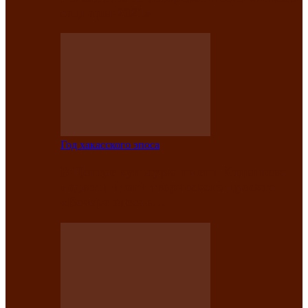
саӊнары-2021»
Год хакасского эпоса
В Центре культуры имени Кадышева
подвели итоги творческого проекта
«Вечера эпосов…