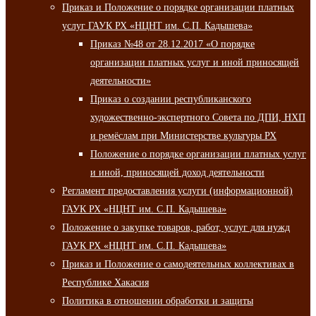
Приказ и Положение о порядке организации платных
услуг ГАУК РХ «НЦНТ им. С.П. Кадышева»
Приказ №48 от 28.12.2017 «О порядке
организации платных услуг и иной приносящей
деятельности»
Приказ о создании республиканского
художественно-экспертного Совета по ДПИ, НХП
и ремёслам при Министерстве культуры РХ
Положение о порядке организации платных услуг
и иной, приносящей доход деятельности
Регламент предоставления услуги (информационной)
ГАУК РХ «НЦНТ им. С.П. Кадышева»
Положение о закупке товаров, работ, услуг для нужд
ГАУК РХ «НЦНТ им. С.П. Кадышева»
Приказ и Положение о самодеятельных коллективах в
Республике Хакасия
Политика в отношении обработки и защиты