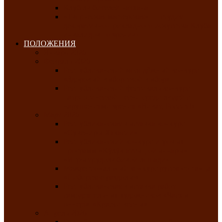
Клуб любителей чатхана
«Творческая мастерская» — студия
декоративно-прикладного искусства Клуба
инвалидов по зрению
ПОЛОЖЕНИЯ
Январь 2026
Февраль 2026
Республиканский молодёжный конкурс
«Здоровый выбор-твой выбор»
Республиканский фестиваль-конкурс
патриотической песни среди людей с
нарушениями зрения «Виват, Россия!»
Март 2026
Республиканская выставка-конкурс
«Сувениры Хакасии»
Республиканский конкурс игровых
программ «Кӱлӱк аттыӊ ойыннары» —
«Игры трудолюбивой лошади»
Межрегиональный конкурс русского танца
«Сибирское раздолье»
Республиканская выставка работ
самодеятельных художников «Часхы
оннерi»-«Краски весны»
Апрель 2026
Республиканская выставка изобразительного