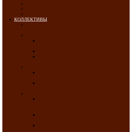
ОКТЯБРЬ-2026
НОЯБРЬ-2026
ДЕКАБРЬ-2026
КОЛЛЕКТИВЫ
РАСПИСАНИЕ ЗАНЯТИЙ ТВОРЧЕСКИХ
КОЛЛЕКТИВОВ НА 2025-2026 ГОДЫ
Хоровые
Народный ансамбль русской песни
«Медуница»
Русский народный хор им. Михаила Шрамко
Народный хор «Родные напевы» Клуба
инвалидов по зрению
Фольклорные
Хакасский народный фольклорный ансамбль
«Чон коглерi»
Хакасская фольклорная студия тахпахчи —
ансамбль «Хағба»
Хореографические
Заслуженный коллектив народного
творчества России детская хореографическая
студия «Айас»
Хакасский народный ансамбль песни и
танца «Жарки»
Заслуженный коллектив народного
творчества Республики Хакасия ансамбль