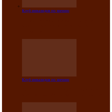
Клуб инвалидов по зрению
На мастер‑классе люди с нарушениями
зрения изготовили бабочек из
синельной…
Клуб инвалидов по зрению
Ко Дню России в Клубе инвалидов по
зрению прошёл праздничный концерт