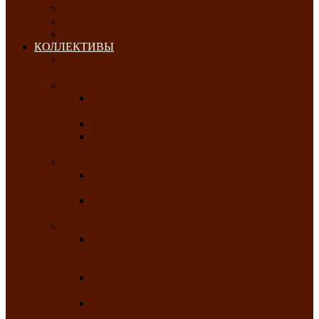
ОКТЯБРЬ-2026
НОЯБРЬ-2026
ДЕКАБРЬ-2026
КОЛЛЕКТИВЫ
РАСПИСАНИЕ ЗАНЯТИЙ ТВОРЧЕСКИХ
КОЛЛЕКТИВОВ НА 2025-2026 ГОДЫ
Хоровые
Народный ансамбль русской песни
«Медуница»
Русский народный хор им. Михаила Шрамко
Народный хор «Родные напевы» Клуба
инвалидов по зрению
Фольклорные
Хакасский народный фольклорный ансамбль
«Чон коглерi»
Хакасская фольклорная студия тахпахчи —
ансамбль «Хағба»
Хореографические
Заслуженный коллектив народного
творчества России детская хореографическая
студия «Айас»
Хакасский народный ансамбль песни и
танца «Жарки»
Заслуженный коллектив народного
творчества Республики Хакасия ансамбль