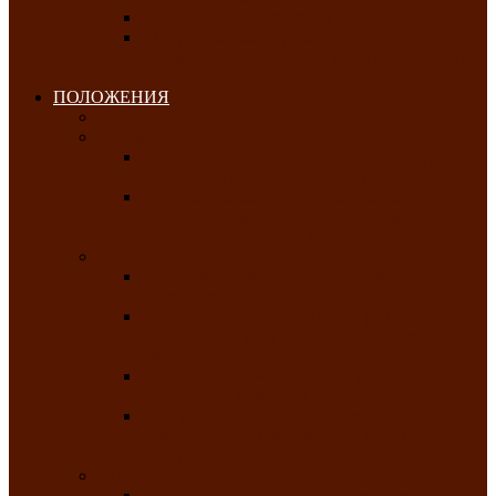
Клуб любителей чатхана
«Творческая мастерская» — студия
декоративно-прикладного искусства Клуба
инвалидов по зрению
ПОЛОЖЕНИЯ
Январь 2026
Февраль 2026
Республиканский молодёжный конкурс
«Здоровый выбор-твой выбор»
Республиканский фестиваль-конкурс
патриотической песни среди людей с
нарушениями зрения «Виват, Россия!»
Март 2026
Республиканская выставка-конкурс
«Сувениры Хакасии»
Республиканский конкурс игровых
программ «Кӱлӱк аттыӊ ойыннары» —
«Игры трудолюбивой лошади»
Межрегиональный конкурс русского танца
«Сибирское раздолье»
Республиканская выставка работ
самодеятельных художников «Часхы
оннерi»-«Краски весны»
Апрель 2026
Республиканская выставка изобразительного