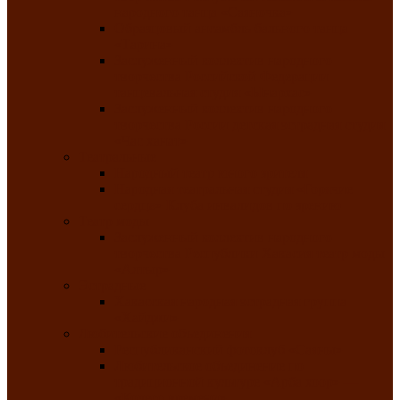
народного танца «Саяночка»
Образцовый ансамбль бального танца
«Тарина»
Заслуженный коллектив народного
творчества Российской Федерации
танцевальная студия «Ынархас»
Заслуженный коллектив народного
творчества России детская эстрадная студия
«Час ханат»
Театральные
Народный театр юного зрителя
Народная театральная студия «Горячие
сердца» Клуба инвалидов по зрению
Театр моды
Заслуженный коллектив народного
творчества Республики Хакасия театр моды
«Алтыр»
Эстрадные
Хакасская народная эстрадная группа
«Хайджи»
Любительские объединения
Республиканский фотоклуб «Саяны»
Любительское объединение по
традиционной культуре «Арба хоор» —
«Колесо времени»