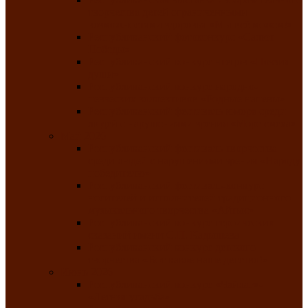
творчества детей ограниченными
возможностями здоровья «Мы всё можем!»
Республиканский фотоконкурс «Салют
Победы»
Республиканский конкурс чтецов «Поэзия
души»
Республиканский конкурс народно-
певческих коллективов «Родные напевы»
Республиканский фестиваль юмора среди
людей с нарушениями зрения «Море смеха»
Май 2026
Республиканский фестиваль творчества
среди людей с нарушениями зрения «Народу
победителю»
Республиканский фестиваль-конкурс
носителей и исполнителей традиционного
музыкального творчества «Айтыс»
Республиканский конкурс героических
сказаний имени С.П. Кадышева
Республиканский конкурс детского
творчества «Вот какое наше детство!»
Июнь 2026
Республиканский конкурс «Чайлаг»-
«Летняя усадьба»