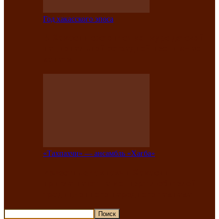
Год хакасского эпоса
В Хакасии состоится конкурс детской
национальной эстрадной песни «Час
ханат»
«Тахпахчи» — ансамбль «Хағба»
Известные тахпахчи Хакасии
приглашают на концерт любителей
традиционного народного тахпаха