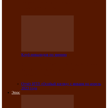
Клубе инвалидов по зрению прошёл 13-
й республиканский…
Клуб инвалидов по зрению
Участники Клуба инвалидов по зрению
заняли призовые места во
Всероссийской…
Отчёт ИТЛ «Особый взгляд» с января по апрель
2023 года
Эпос