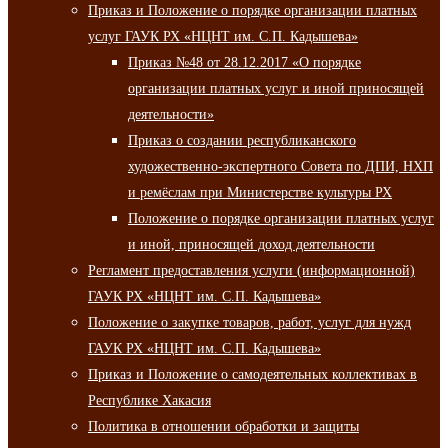
Приказ и Положение о порядке организации платных
услуг ГАУК РХ «НЦНТ им. С.П. Кадышева»
Приказ №48 от 28.12.2017 «О порядке
организации платных услуг и иной приносящей
деятельности»
Приказ о создании республиканского
художественно-экспертного Совета по ДПИ, НХП
и ремёслам при Министерстве культуры РХ
Положение о порядке организации платных услуг
и иной, приносящей доход деятельности
Регламент предоставления услуги (информационной)
ГАУК РХ «НЦНТ им. С.П. Кадышева»
Положение о закупке товаров, работ, услуг для нужд
ГАУК РХ «НЦНТ им. С.П. Кадышева»
Приказ и Положение о самодеятельных коллективах в
Республике Хакасия
Политика в отношении обработки и защиты