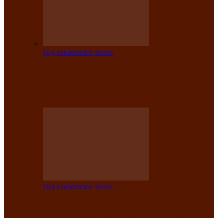
Год хакасского эпоса
Центру культуры и народного
творчества имени Кадышева присвоен
статус «национальный»
Год хакасского эпоса
В Хакасии определили лучших
исполнителей авторской песни «Хысхы