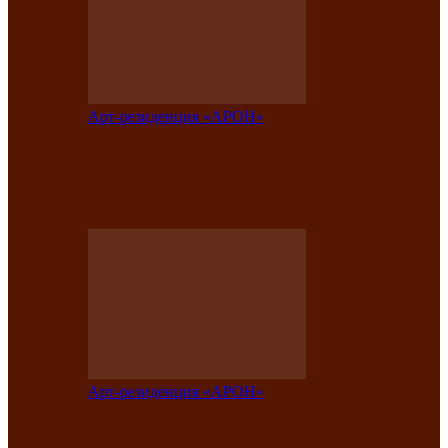
Арт-резиденция «АРОН»
Таланты Хакасии, Тывы и Алтая
представят свою национальную
культуру на фестивале…
Арт-резиденция «АРОН»
Арт-резиденция «АРОН» приглашает