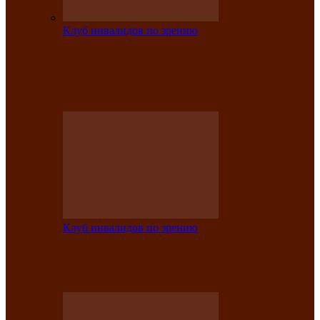
Клуб инвалидов по зрению
На мастер‑классе люди с нарушениями
зрения изготовили бабочек из
синельной…
Клуб инвалидов по зрению
Ко Дню России в Клубе инвалидов по
зрению прошёл праздничный концерт