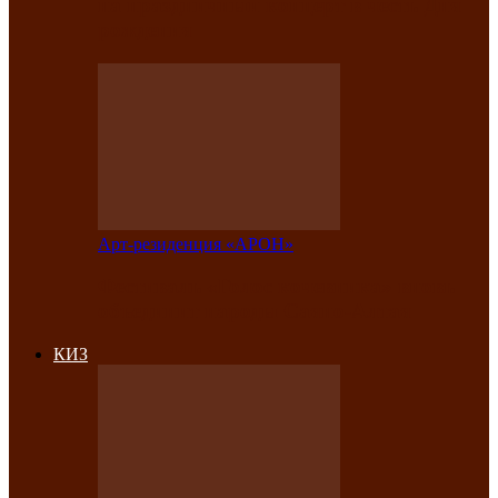
на праздничный концерт в честь Дня
рождения
Арт-резиденция «АРОН»
Фестиваль «Голос кочевника» вновь
объединит народы Саяно-Алтая
КИЗ