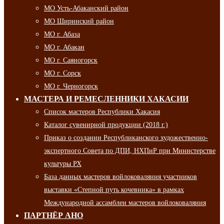
МО Усть-Абаканский район
МО Ширинский район
МО г. Абаза
МО г. Абакан
МО г. Саяногорск
МО г. Сорск
МО г. Черногорск
МАСТЕРА И РЕМЕСЛЕННИКИ ХАКАСИИ
Список мастеров Республики Хакасия
Каталог сувенирной продукции (2018 г.)
Приказ о создании Республиканского художественно-
экспертного Совета по ДПИ, НХПиР при Министерстве
культуры РХ
База данных мастеров войлоковаляния участников
выставки «Степной путь кочевника» в рамках
Международной ассамблеи мастеров войлоковаляния
ПАРТНЁР АНО