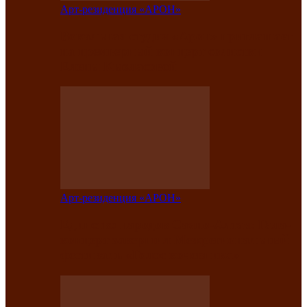
Арт-резиденция «АРОН»
Вокальная студия «Арон» приглашает
на премьерный концерт солистки
Елены Кызласовой
Арт-резиденция «АРОН»
Единство народов Саяно-Алтая: Гала-
концерт завершил Межрегиональный
фестиваль «Голос кочевника»