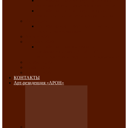
Республиканский конкурс национального
костюма «Алтын чазы»-«Золотая степь»
Республиканский конкурс на лучший
традиционный напиток «Айран пайы»
Июль 2026
Республиканский фестиваль семейного
творчества «Ромашка»
Август 2026
Сентябрь 2026
Республиканская выставка по
изобразительному и ДПИ, НХР и
фотоискусству «Традиции и современность»
Октябрь 2026
Ноябрь 2026
Декабрь 2026
КОНТАКТЫ
Арт-резиденция «АРОН»