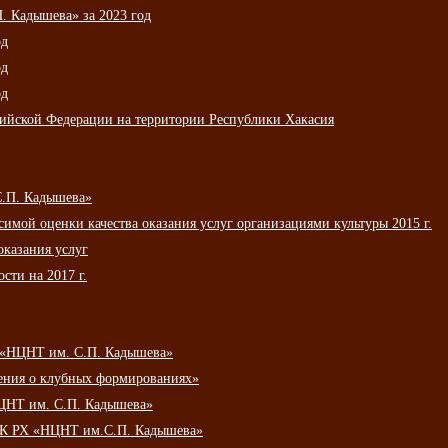
 Кадышева» за 2023 год
од
од
од
сийской Федерации на территории Республики Хакасия
С.П. Кадышева»
мой оценки качества оказания услуг организациями культуры 2015 г.
оказания услуг
сти на 2017 г.
 «НЦНТ им. С.П. Кадышева»
ения о клубных формированиях»
ЦНТ им. С.П. Кадышева»
АУК РХ «НЦНТ им.С.П. Кадышева»