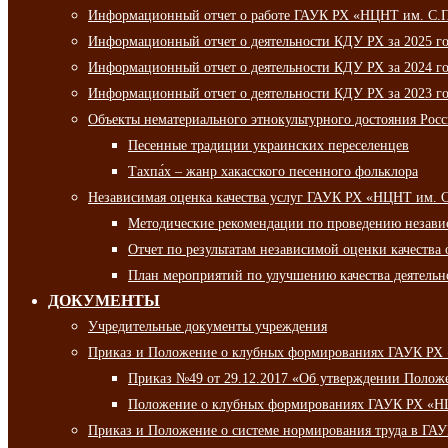
Информационный отчет о работе ГАУК РХ «НЦНТ им. С.П.
Информационный отчет о деятельности КДУ РХ за 2025 г
Информационный отчет о деятельности КДУ РХ за 2024 г
Информационный отчет о деятельности КДУ РХ за 2023 г
Объекты нематериального этнокультурного достояния Рос
Песенные традиции украинских переселенцев
Тахпа́х – жанр хакасского песенного фольклора
Независимая оценка качества услуг ГАУК РХ «НЦНТ им. 
Методические рекомендации по проведению независи
Отчет по результатам независимой оценки качества 
План мероприятий по улучшению качества деятельно
ДОКУМЕНТЫ
Учредительные документы учреждения
Приказ и Положение о клубных формированиях ГАУК РХ
Приказ №49 от 29.12.2017 «Об утверждении Полож
Положение о клубных формированиях ГАУК РХ «Н
Приказ и Положение о системе нормирования труда в Г