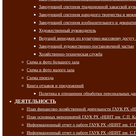
Заведующий сектором традиционной хакасской кул
Заведующий сектором народного творчества и межн
Заведующий сектором изобразительного и декорати
Художественный руководитель
Ведущий менеджер по культурно-массовому досугу 
Заведующий художественно-постановочной частью
Хозяйственно-техническая служба
Схема и фото большого зала
Схема и фото малого зала
Схема проезда
Книга отзывов и предложений
Политика в отношении обработки персональных да
ДЕЯТЕЛЬНОСТЬ
План финансово-хозяйственной деятельности ГАУК РХ «
План основных мероприятий ГАУК РХ «НЦНТ им. С.П. Ка
Информационный отчет о работе ГАУК РХ «НЦНТ им. С.П.
Информационный отчет о работе ГАУК РХ «НЦНТ им. С.П.