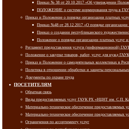
Приказ № 38 от 20.10.2017 «Об утверждении Полож
ПОЛОЖЕНИЕ о системе нормирования труда в ГАУ
Приказ и Положение о порядке организации платных ус
Приказ №48 от 28.12.2017 «О порядке организации
Приказ о создании республиканского художественн
Положение о порядке организации платных услуг и
Регламент предоставления услуги (информационной) ГА
Положение о закупке товаров, работ, услуг для нужд ГА
Приказ и Положение о самодеятельных коллективах в Рес
Политика в отношении обработки и защиты персональны
Документы по охране труда
ПОСЕТИТЕЛЯМ
Обратная связь
Виды предоставляемых услуг ГАУК РХ «НЦНТ им. С.П. К
Материально-техническое обеспечение предоставляемых 
Материально-техническое обеспечение предоставляемых 
Ограничения по ассортименту услуг