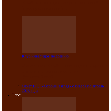
Клубе инвалидов по зрению прошёл 13-
й республиканский…
Клуб инвалидов по зрению
Участники Клуба инвалидов по зрению
заняли призовые места во
Всероссийской…
Отчёт ИТЛ «Особый взгляд» с января по апрель
2023 года
Эпос