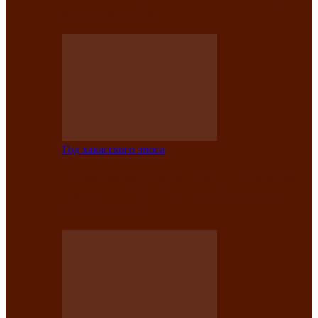
саӊнары-2021»
Год хакасского эпоса
В Центре культуры имени Кадышева
подвели итоги творческого проекта
«Вечера эпосов…