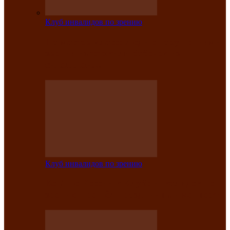
Клуб инвалидов по зрению
На мастер‑классе люди с нарушениями
зрения изготовили бабочек из
синельной…
Клуб инвалидов по зрению
Ко Дню России в Клубе инвалидов по
зрению прошёл праздничный концерт