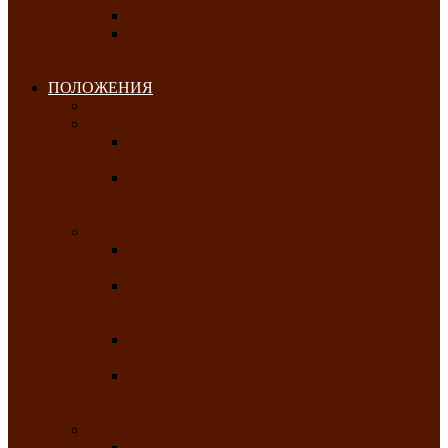
Клуб любителей чатхана
«Творческая мастерская» — студия
декоративно-прикладного искусства Клуба
инвалидов по зрению
ПОЛОЖЕНИЯ
Январь 2026
Февраль 2026
Республиканский молодёжный конкурс
«Здоровый выбор-твой выбор»
Республиканский фестиваль-конкурс
патриотической песни среди людей с
нарушениями зрения «Виват, Россия!»
Март 2026
Республиканская выставка-конкурс
«Сувениры Хакасии»
Республиканский конкурс игровых
программ «Кӱлӱк аттыӊ ойыннары» —
«Игры трудолюбивой лошади»
Межрегиональный конкурс русского танца
«Сибирское раздолье»
Республиканская выставка работ
самодеятельных художников «Часхы
оннерi»-«Краски весны»
Апрель 2026
Республиканская выставка изобразительного