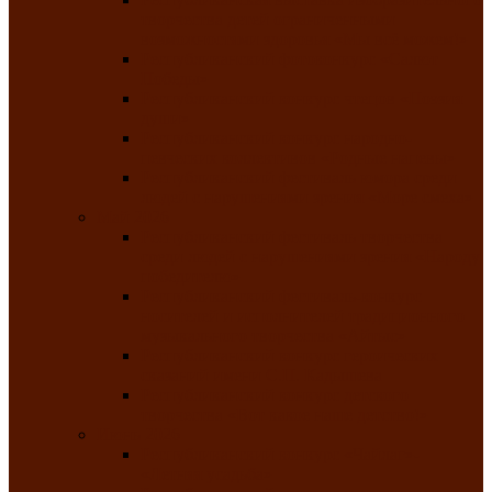
творчества детей ограниченными
возможностями здоровья «Мы всё можем!»
Республиканский фотоконкурс «Салют
Победы»
Республиканский конкурс чтецов «Поэзия
души»
Республиканский конкурс народно-
певческих коллективов «Родные напевы»
Республиканский фестиваль юмора среди
людей с нарушениями зрения «Море смеха»
Май 2026
Республиканский фестиваль творчества
среди людей с нарушениями зрения «Народу
победителю»
Республиканский фестиваль-конкурс
носителей и исполнителей традиционного
музыкального творчества «Айтыс»
Республиканский конкурс героических
сказаний имени С.П. Кадышева
Республиканский конкурс детского
творчества «Вот какое наше детство!»
Июнь 2026
Республиканский конкурс «Чайлаг»-
«Летняя усадьба»