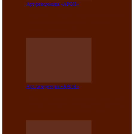
Арт-резиденция «АРОН»
Вокальная студия «Арон» приглашает
на премьерный концерт солистки
Елены Кызласовой
Арт-резиденция «АРОН»
Единство народов Саяно-Алтая: Гала-
концерт завершил Межрегиональный
фестиваль «Голос кочевника»