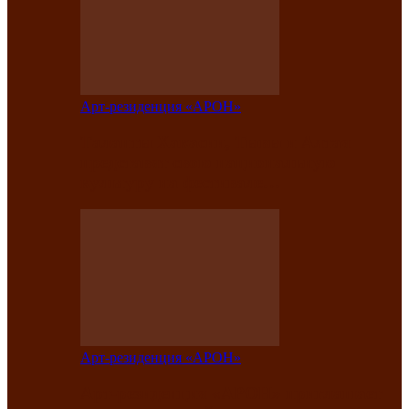
Арт-резиденция «АРОН»
Таланты Хакасии, Тывы и Алтая
представят свою национальную
культуру на фестивале…
Арт-резиденция «АРОН»
Арт-резиденция «АРОН» приглашает