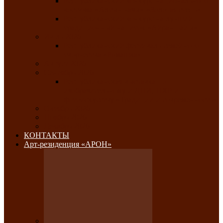
Республиканский конкурс национального
костюма «Алтын чазы»-«Золотая степь»
Республиканский конкурс на лучший
традиционный напиток «Айран пайы»
Июль 2026
Республиканский фестиваль семейного
творчества «Ромашка»
Август 2026
Сентябрь 2026
Республиканская выставка по
изобразительному и ДПИ, НХР и
фотоискусству «Традиции и современность»
Октябрь 2026
Ноябрь 2026
Декабрь 2026
КОНТАКТЫ
Арт-резиденция «АРОН»