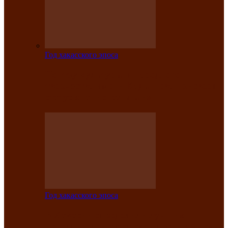
Год хакасского эпоса
Центру культуры и народного
творчества имени Кадышева присвоен
статус «национальный»
Год хакасского эпоса
В Хакасии определили лучших
исполнителей авторской песни «Хысхы