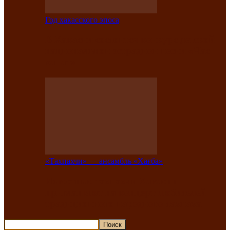
Год хакасского эпоса
В Хакасии состоится конкурс детской
национальной эстрадной песни «Час
ханат»
«Тахпахчи» — ансамбль «Хағба»
Известные тахпахчи Хакасии
приглашают на концерт любителей
традиционного народного тахпаха