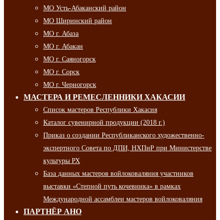
МО Усть-Абаканский район
МО Ширинский район
МО г. Абаза
МО г. Абакан
МО г. Саяногорск
МО г. Сорск
МО г. Черногорск
МАСТЕРА И РЕМЕСЛЕННИКИ ХАКАСИИ
Список мастеров Республики Хакасия
Каталог сувенирной продукции (2018 г.)
Приказ о создании Республиканского художественно-
экспертного Совета по ДПИ, НХПиР при Министерстве
культуры РХ
База данных мастеров войлоковаляния участников
выставки «Степной путь кочевника» в рамках
Международной ассамблеи мастеров войлоковаляния
ПАРТНЁР АНО