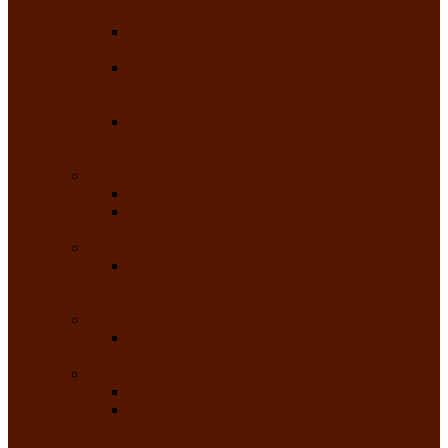
народного танца «Саяночка»
Образцовый ансамбль бального танца
«Тарина»
Заслуженный коллектив народного
творчества Российской Федерации
танцевальная студия «Ынархас»
Заслуженный коллектив народного
творчества России детская эстрадная студия
«Час ханат»
Театральные
Народный театр юного зрителя
Народная театральная студия «Горячие
сердца» Клуба инвалидов по зрению
Театр моды
Заслуженный коллектив народного
творчества Республики Хакасия театр моды
«Алтыр»
Эстрадные
Хакасская народная эстрадная группа
«Хайджи»
Любительские объединения
Республиканский фотоклуб «Саяны»
Любительское объединение по
традиционной культуре «Арба хоор» —
«Колесо времени»