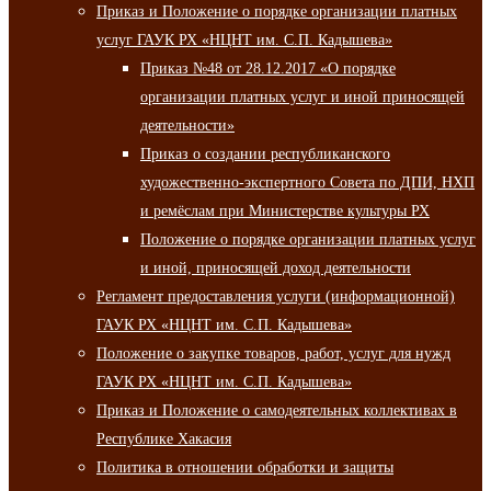
Приказ и Положение о порядке организации платных
услуг ГАУК РХ «НЦНТ им. С.П. Кадышева»
Приказ №48 от 28.12.2017 «О порядке
организации платных услуг и иной приносящей
деятельности»
Приказ о создании республиканского
художественно-экспертного Совета по ДПИ, НХП
и ремёслам при Министерстве культуры РХ
Положение о порядке организации платных услуг
и иной, приносящей доход деятельности
Регламент предоставления услуги (информационной)
ГАУК РХ «НЦНТ им. С.П. Кадышева»
Положение о закупке товаров, работ, услуг для нужд
ГАУК РХ «НЦНТ им. С.П. Кадышева»
Приказ и Положение о самодеятельных коллективах в
Республике Хакасия
Политика в отношении обработки и защиты