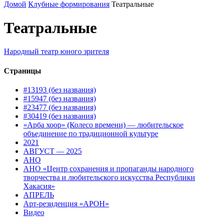
Домой
Клубные формирования
Театральные
Театральные
Народный театр юного зрителя
Страницы
#13193 (без названия)
#15947 (без названия)
#23477 (без названия)
#30419 (без названия)
«Арба хоор» (Колесо времени) — любительское
объединение по традиционной культуре
2021
АВГУСТ — 2025
АНО
АНО «Центр сохранения и пропаганды народного
творчества и любительского искусства Республики
Хакасия»
АПРЕЛЬ
Арт-резиденция «АРОН»
Видео