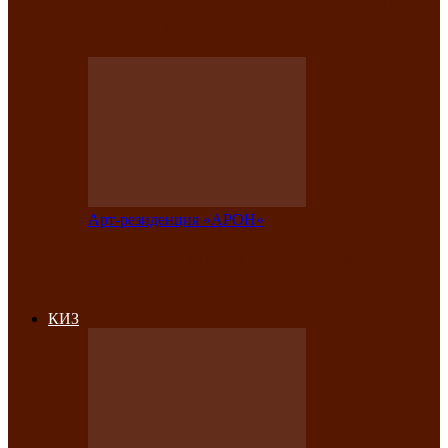
на праздничный концерт в честь Дня
рождения
Арт-резиденция «АРОН»
Фестиваль «Голос кочевника» вновь
объединит народы Саяно-Алтая
КИЗ