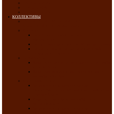
ОКТЯБРЬ-2026
НОЯБРЬ-2026
ДЕКАБРЬ-2026
КОЛЛЕКТИВЫ
РАСПИСАНИЕ ЗАНЯТИЙ ТВОРЧЕСКИХ
КОЛЛЕКТИВОВ НА 2025-2026 ГОДЫ
Хоровые
Народный ансамбль русской песни
«Медуница»
Русский народный хор им. Михаила Шрамко
Народный хор «Родные напевы» Клуба
инвалидов по зрению
Фольклорные
Хакасский народный фольклорный ансамбль
«Чон коглерi»
Хакасская фольклорная студия тахпахчи —
ансамбль «Хағба»
Хореографические
Заслуженный коллектив народного
творчества России детская хореографическая
студия «Айас»
Хакасский народный ансамбль песни и
танца «Жарки»
Заслуженный коллектив народного
творчества Республики Хакасия ансамбль