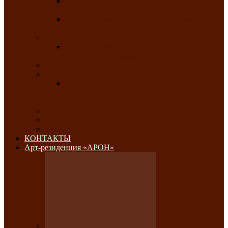
Республиканский конкурс национального
костюма «Алтын чазы»-«Золотая степь»
Республиканский конкурс на лучший
традиционный напиток «Айран пайы»
Июль 2026
Республиканский фестиваль семейного
творчества «Ромашка»
Август 2026
Сентябрь 2026
Республиканская выставка по
изобразительному и ДПИ, НХР и
фотоискусству «Традиции и современность»
Октябрь 2026
Ноябрь 2026
Декабрь 2026
КОНТАКТЫ
Арт-резиденция «АРОН»