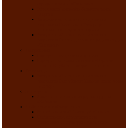
народного танца «Саяночка»
Образцовый ансамбль бального танца
«Тарина»
Заслуженный коллектив народного
творчества Российской Федерации
танцевальная студия «Ынархас»
Заслуженный коллектив народного
творчества России детская эстрадная студия
«Час ханат»
Театральные
Народный театр юного зрителя
Народная театральная студия «Горячие
сердца» Клуба инвалидов по зрению
Театр моды
Заслуженный коллектив народного
творчества Республики Хакасия театр моды
«Алтыр»
Эстрадные
Хакасская народная эстрадная группа
«Хайджи»
Любительские объединения
Республиканский фотоклуб «Саяны»
Любительское объединение по
традиционной культуре «Арба хоор» —
«Колесо времени»