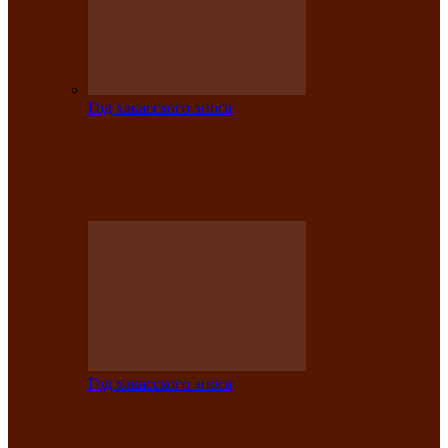
Год хакасского эпоса
Центру культуры и народного
творчества имени Кадышева присвоен
статус «национальный»
Год хакасского эпоса
В Хакасии определили лучших
исполнителей авторской песни «Хысхы