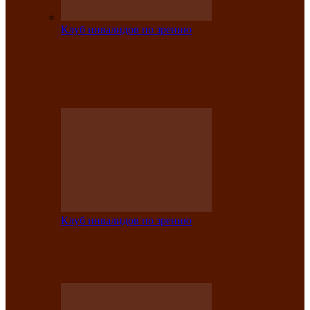
Клуб инвалидов по зрению
На мастер‑классе люди с нарушениями
зрения изготовили бабочек из
синельной…
Клуб инвалидов по зрению
Ко Дню России в Клубе инвалидов по
зрению прошёл праздничный концерт