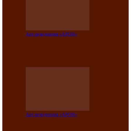
Арт-резиденция «АРОН»
Таланты Хакасии, Тывы и Алтая
представят свою национальную
культуру на фестивале…
Арт-резиденция «АРОН»
Арт-резиденция «АРОН» приглашает