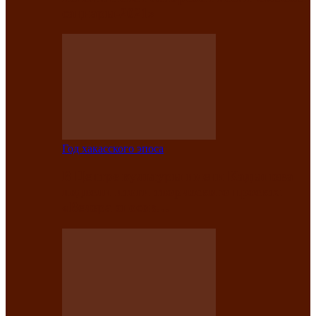
саӊнары-2021»
Год хакасского эпоса
В Центре культуры имени Кадышева
подвели итоги творческого проекта
«Вечера эпосов…