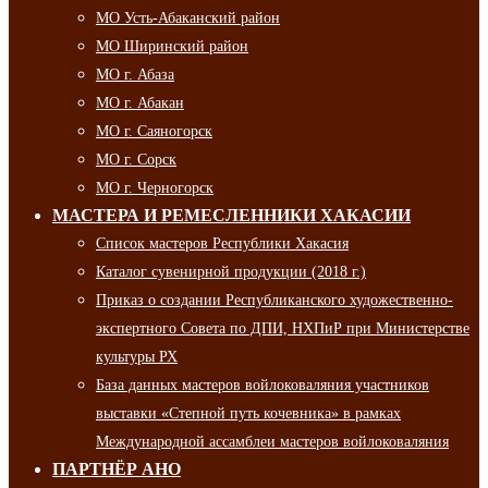
МО Усть-Абаканский район
МО Ширинский район
МО г. Абаза
МО г. Абакан
МО г. Саяногорск
МО г. Сорск
МО г. Черногорск
МАСТЕРА И РЕМЕСЛЕННИКИ ХАКАСИИ
Список мастеров Республики Хакасия
Каталог сувенирной продукции (2018 г.)
Приказ о создании Республиканского художественно-
экспертного Совета по ДПИ, НХПиР при Министерстве
культуры РХ
База данных мастеров войлоковаляния участников
выставки «Степной путь кочевника» в рамках
Международной ассамблеи мастеров войлоковаляния
ПАРТНЁР АНО