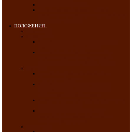
Клуб любителей чатхана
«Творческая мастерская» — студия
декоративно-прикладного искусства Клуба
инвалидов по зрению
ПОЛОЖЕНИЯ
Январь 2026
Февраль 2026
Республиканский молодёжный конкурс
«Здоровый выбор-твой выбор»
Республиканский фестиваль-конкурс
патриотической песни среди людей с
нарушениями зрения «Виват, Россия!»
Март 2026
Республиканская выставка-конкурс
«Сувениры Хакасии»
Республиканский конкурс игровых
программ «Кӱлӱк аттыӊ ойыннары» —
«Игры трудолюбивой лошади»
Межрегиональный конкурс русского танца
«Сибирское раздолье»
Республиканская выставка работ
самодеятельных художников «Часхы
оннерi»-«Краски весны»
Апрель 2026
Республиканская выставка изобразительного