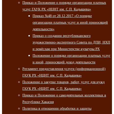
Приказ и Положение о порядке организации платных
услуг ГАУК РХ «НЦНТ им. С.П. Кадышева»
Приказ №48 от 28.12.2017 «О порядке
организации платных услуг и иной приносящей
деятельности»
Приказ о создании республиканского
художественно-экспертного Совета по ДПИ, НХП
и ремёслам при Министерстве культуры РХ
Положение о порядке организации платных услуг
и иной, приносящей доход деятельности
Регламент предоставления услуги (информационной)
ГАУК РХ «НЦНТ им. С.П. Кадышева»
Положение о закупке товаров, работ, услуг для нужд
ГАУК РХ «НЦНТ им. С.П. Кадышева»
Приказ и Положение о самодеятельных коллективах в
Республике Хакасия
Политика в отношении обработки и защиты