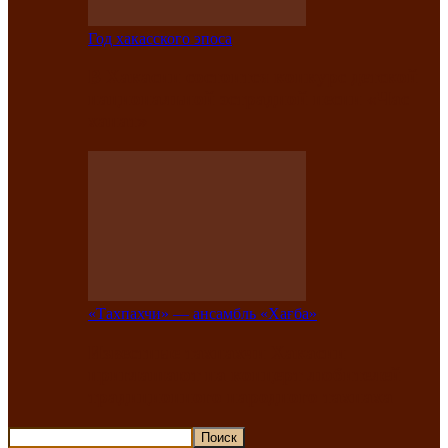
Год хакасского эпоса
В Хакасии состоится конкурс детской
национальной эстрадной песни «Час
ханат»
«Тахпахчи» — ансамбль «Хағба»
Известные тахпахчи Хакасии
приглашают на концерт любителей
традиционного народного тахпаха