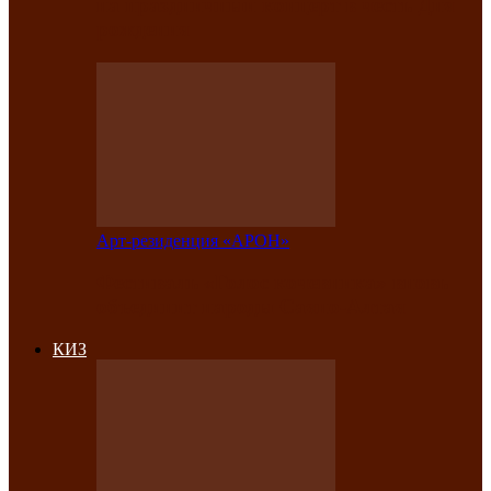
на праздничный концерт в честь Дня
рождения
Арт-резиденция «АРОН»
Фестиваль «Голос кочевника» вновь
объединит народы Саяно-Алтая
КИЗ