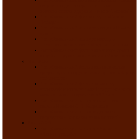
творчества детей ограниченными
возможностями здоровья «Мы всё можем!»
Республиканский фотоконкурс «Салют
Победы»
Республиканский конкурс чтецов «Поэзия
души»
Республиканский конкурс народно-
певческих коллективов «Родные напевы»
Республиканский фестиваль юмора среди
людей с нарушениями зрения «Море смеха»
Май 2026
Республиканский фестиваль творчества
среди людей с нарушениями зрения «Народу
победителю»
Республиканский фестиваль-конкурс
носителей и исполнителей традиционного
музыкального творчества «Айтыс»
Республиканский конкурс героических
сказаний имени С.П. Кадышева
Республиканский конкурс детского
творчества «Вот какое наше детство!»
Июнь 2026
Республиканский конкурс «Чайлаг»-
«Летняя усадьба»