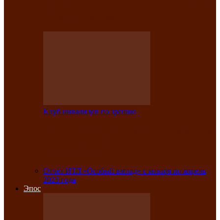
Клубе инвалидов по зрению прошёл 13-
й республиканский…
Клуб инвалидов по зрению
Участники Клуба инвалидов по зрению
заняли призовые места во
Всероссийской…
Отчёт ИТЛ «Особый взгляд» с января по апрель
2023 года
Эпос