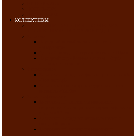
ОКТЯБРЬ-2026
НОЯБРЬ-2026
ДЕКАБРЬ-2026
КОЛЛЕКТИВЫ
РАСПИСАНИЕ ЗАНЯТИЙ ТВОРЧЕСКИХ
КОЛЛЕКТИВОВ НА 2025-2026 ГОДЫ
Хоровые
Народный ансамбль русской песни
«Медуница»
Русский народный хор им. Михаила Шрамко
Народный хор «Родные напевы» Клуба
инвалидов по зрению
Фольклорные
Хакасский народный фольклорный ансамбль
«Чон коглерi»
Хакасская фольклорная студия тахпахчи —
ансамбль «Хағба»
Хореографические
Заслуженный коллектив народного
творчества России детская хореографическая
студия «Айас»
Хакасский народный ансамбль песни и
танца «Жарки»
Заслуженный коллектив народного
творчества Республики Хакасия ансамбль