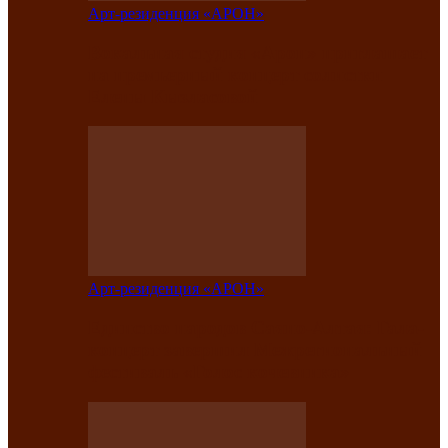
Арт-резиденция «АРОН»
Вокальная студия «Арон» приглашает
на премьерный концерт солистки
Елены Кызласовой
Арт-резиденция «АРОН»
Единство народов Саяно-Алтая: Гала-
концерт завершил Межрегиональный
фестиваль «Голос кочевника»