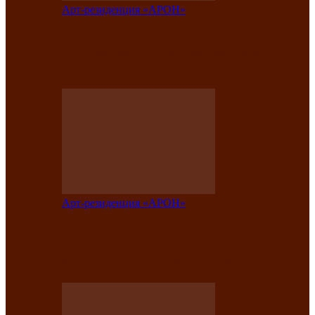
Арт-резиденция «АРОН»
Вокальная студия «Арон» приглашает
на премьерный концерт солистки
Елены Кызласовой
Арт-резиденция «АРОН»
Единство народов Саяно-Алтая: Гала-
концерт завершил Межрегиональный
фестиваль «Голос кочевника»