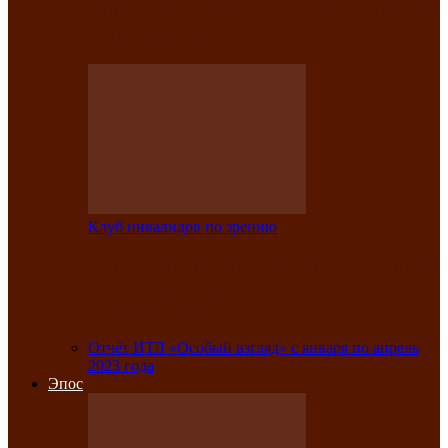
Клубе инвалидов по зрению прошёл 13-
й республиканский…
Клуб инвалидов по зрению
Участники Клуба инвалидов по зрению
заняли призовые места во
Всероссийской…
Отчёт ИТЛ «Особый взгляд» с января по апрель
2023 года
Эпос