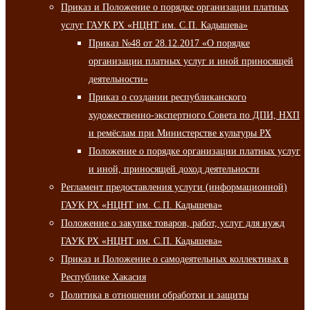
Приказ и Положение о порядке организации платных
услуг ГАУК РХ «НЦНТ им. С.П. Кадышева»
Приказ №48 от 28.12.2017 «О порядке
организации платных услуг и иной приносящей
деятельности»
Приказ о создании республиканского
художественно-экспертного Совета по ДПИ, НХП
и ремёслам при Министерстве культуры РХ
Положение о порядке организации платных услуг
и иной, приносящей доход деятельности
Регламент предоставления услуги (информационной)
ГАУК РХ «НЦНТ им. С.П. Кадышева»
Положение о закупке товаров, работ, услуг для нужд
ГАУК РХ «НЦНТ им. С.П. Кадышева»
Приказ и Положение о самодеятельных коллективах в
Республике Хакасия
Политика в отношении обработки и защиты