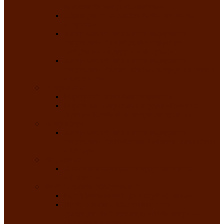
народного танца «Саяночка»
Образцовый ансамбль бального танца
«Тарина»
Заслуженный коллектив народного
творчества Российской Федерации
танцевальная студия «Ынархас»
Заслуженный коллектив народного
творчества России детская эстрадная студия
«Час ханат»
Театральные
Народный театр юного зрителя
Народная театральная студия «Горячие
сердца» Клуба инвалидов по зрению
Театр моды
Заслуженный коллектив народного
творчества Республики Хакасия театр моды
«Алтыр»
Эстрадные
Хакасская народная эстрадная группа
«Хайджи»
Любительские объединения
Республиканский фотоклуб «Саяны»
Любительское объединение по
традиционной культуре «Арба хоор» —
«Колесо времени»