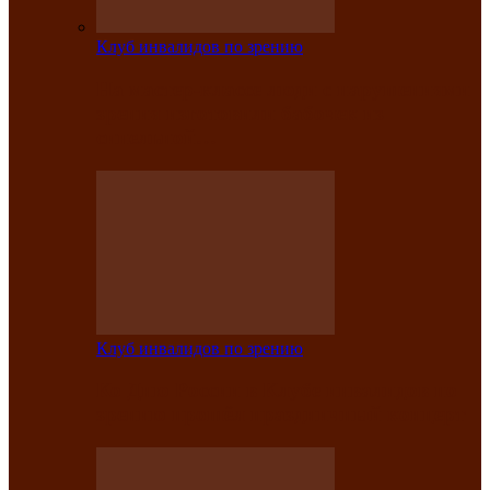
Клуб инвалидов по зрению
На мастер‑классе люди с нарушениями
зрения изготовили бабочек из
синельной…
Клуб инвалидов по зрению
Ко Дню России в Клубе инвалидов по
зрению прошёл праздничный концерт