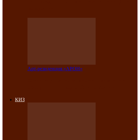
на праздничный концерт в честь Дня
рождения
Арт-резиденция «АРОН»
Фестиваль «Голос кочевника» вновь
объединит народы Саяно-Алтая
КИЗ