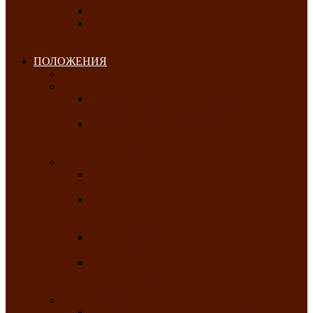
Клуб любителей чатхана
«Творческая мастерская» — студия
декоративно-прикладного искусства Клуба
инвалидов по зрению
ПОЛОЖЕНИЯ
Январь 2026
Февраль 2026
Республиканский молодёжный конкурс
«Здоровый выбор-твой выбор»
Республиканский фестиваль-конкурс
патриотической песни среди людей с
нарушениями зрения «Виват, Россия!»
Март 2026
Республиканская выставка-конкурс
«Сувениры Хакасии»
Республиканский конкурс игровых
программ «Кӱлӱк аттыӊ ойыннары» —
«Игры трудолюбивой лошади»
Межрегиональный конкурс русского танца
«Сибирское раздолье»
Республиканская выставка работ
самодеятельных художников «Часхы
оннерi»-«Краски весны»
Апрель 2026
Республиканская выставка изобразительного