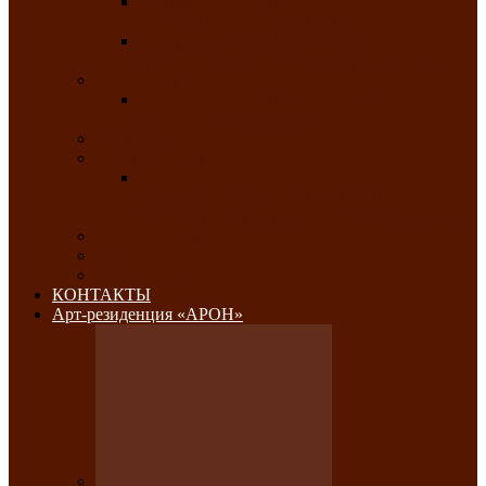
Республиканский конкурс национального
костюма «Алтын чазы»-«Золотая степь»
Республиканский конкурс на лучший
традиционный напиток «Айран пайы»
Июль 2026
Республиканский фестиваль семейного
творчества «Ромашка»
Август 2026
Сентябрь 2026
Республиканская выставка по
изобразительному и ДПИ, НХР и
фотоискусству «Традиции и современность»
Октябрь 2026
Ноябрь 2026
Декабрь 2026
КОНТАКТЫ
Арт-резиденция «АРОН»