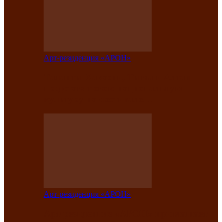
Арт-резиденция «АРОН»
Таланты Хакасии, Тывы и Алтая
представят свою национальную
культуру на фестивале…
Арт-резиденция «АРОН»
Арт-резиденция «АРОН» приглашает