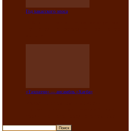
Год хакасского эпоса
В Хакасии состоится конкурс детской
национальной эстрадной песни «Час
ханат»
«Тахпахчи» — ансамбль «Хағба»
Известные тахпахчи Хакасии
приглашают на концерт любителей
традиционного народного тахпаха