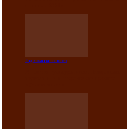
саӊнары-2021»
Год хакасского эпоса
В Центре культуры имени Кадышева
подвели итоги творческого проекта
«Вечера эпосов…