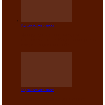
Год хакасского эпоса
Центру культуры и народного
творчества имени Кадышева присвоен
статус «национальный»
Год хакасского эпоса
В Хакасии определили лучших
исполнителей авторской песни «Хысхы