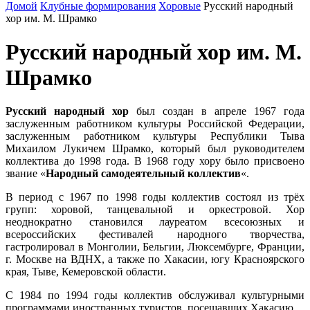
Домой
Клубные формирования
Хоровые
Русский народный
хор им. М. Шрамко
Русский народный хор им. М.
Шрамко
Русский народный хор
был создан в апреле 1967 года
заслуженным работником культуры Российской Федерации,
заслуженным работником культуры Республики Тыва
Михаилом Лукичем Шрамко, который был руководителем
коллектива до 1998 года. В 1968 году хору было присвоено
звание «
Народный самодеятельный коллектив
«.
В период с 1967 по 1998 годы коллектив состоял из трёх
групп: хоровой, танцевальной и оркестровой. Хор
неоднократно становился лауреатом всесоюзных и
всероссийских фестивалей народного творчества,
гастролировал в Монголии, Бельгии, Люксембурге, Франции,
г. Москве на ВДНХ, а также по Хакасии, югу Красноярского
края, Тыве, Кемеровской области.
С 1984 по 1994 годы коллектив обслуживал культурными
программами иностранных туристов, посещавших Хакасию.