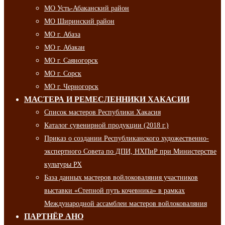
МО Усть-Абаканский район
МО Ширинский район
МО г. Абаза
МО г. Абакан
МО г. Саяногорск
МО г. Сорск
МО г. Черногорск
МАСТЕРА И РЕМЕСЛЕННИКИ ХАКАСИИ
Список мастеров Республики Хакасия
Каталог сувенирной продукции (2018 г.)
Приказ о создании Республиканского художественно-
экспертного Совета по ДПИ, НХПиР при Министерстве
культуры РХ
База данных мастеров войлоковаляния участников
выставки «Степной путь кочевника» в рамках
Международной ассамблеи мастеров войлоковаляния
ПАРТНЁР АНО