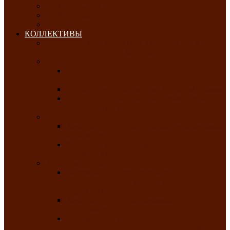
ОКТЯБРЬ-2026
НОЯБРЬ-2026
ДЕКАБРЬ-2026
КОЛЛЕКТИВЫ
РАСПИСАНИЕ ЗАНЯТИЙ ТВОРЧЕСКИХ
КОЛЛЕКТИВОВ НА 2025-2026 ГОДЫ
Хоровые
Народный ансамбль русской песни
«Медуница»
Русский народный хор им. Михаила Шрамко
Народный хор «Родные напевы» Клуба
инвалидов по зрению
Фольклорные
Хакасский народный фольклорный ансамбль
«Чон коглерi»
Хакасская фольклорная студия тахпахчи —
ансамбль «Хағба»
Хореографические
Заслуженный коллектив народного
творчества России детская хореографическая
студия «Айас»
Хакасский народный ансамбль песни и
танца «Жарки»
Заслуженный коллектив народного
творчества Республики Хакасия ансамбль