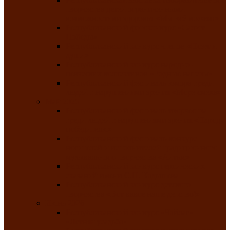
творчества детей ограниченными
возможностями здоровья «Мы всё можем!»
Республиканский фотоконкурс «Салют
Победы»
Республиканский конкурс чтецов «Поэзия
души»
Республиканский конкурс народно-
певческих коллективов «Родные напевы»
Республиканский фестиваль юмора среди
людей с нарушениями зрения «Море смеха»
Май 2026
Республиканский фестиваль творчества
среди людей с нарушениями зрения «Народу
победителю»
Республиканский фестиваль-конкурс
носителей и исполнителей традиционного
музыкального творчества «Айтыс»
Республиканский конкурс героических
сказаний имени С.П. Кадышева
Республиканский конкурс детского
творчества «Вот какое наше детство!»
Июнь 2026
Республиканский конкурс «Чайлаг»-
«Летняя усадьба»