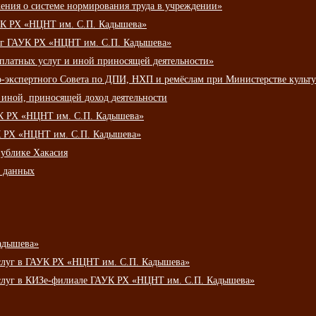
ения о системе нормирования труда в учреждении»
К РХ «НЦНТ им. С.П. Кадышева»
луг ГАУК РХ «НЦНТ им. С.П. Кадышева»
 платных услуг и иной приносящей деятельности»
о-экспертного Совета по ДПИ, НХП и ремёслам при Министерстве культ
 иной, приносящей доход деятельности
УК РХ «НЦНТ им. С.П. Кадышева»
УК РХ «НЦНТ им. С.П. Кадышева»
публике Хакасия
х данных
адышева»
услуг в ГАУК РХ «НЦНТ им. С.П. Кадышева»
услуг в КИЗе-филиале ГАУК РХ «НЦНТ им. С.П. Кадышева»