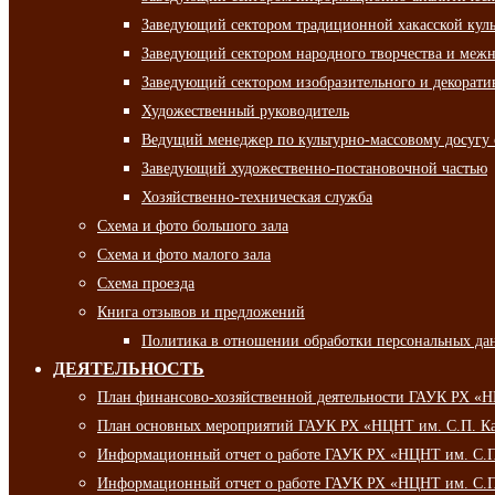
Заведующий сектором традиционной хакасской кул
Заведующий сектором народного творчества и межн
Заведующий сектором изобразительного и декорати
Художественный руководитель
Ведущий менеджер по культурно-массовому досугу 
Заведующий художественно-постановочной частью
Хозяйственно-техническая служба
Схема и фото большого зала
Схема и фото малого зала
Схема проезда
Книга отзывов и предложений
Политика в отношении обработки персональных да
ДЕЯТЕЛЬНОСТЬ
План финансово-хозяйственной деятельности ГАУК РХ «
План основных мероприятий ГАУК РХ «НЦНТ им. С.П. Ка
Информационный отчет о работе ГАУК РХ «НЦНТ им. С.П.
Информационный отчет о работе ГАУК РХ «НЦНТ им. С.П.