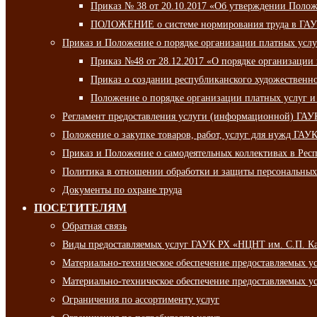
Приказ № 38 от 20.10.2017 «Об утверждении Полож
ПОЛОЖЕНИЕ о системе нормирования труда в ГАУ
Приказ и Положение о порядке организации платных ус
Приказ №48 от 28.12.2017 «О порядке организации
Приказ о создании республиканского художественн
Положение о порядке организации платных услуг и
Регламент предоставления услуги (информационной) ГА
Положение о закупке товаров, работ, услуг для нужд ГА
Приказ и Положение о самодеятельных коллективах в Рес
Политика в отношении обработки и защиты персональны
Документы по охране труда
ПОСЕТИТЕЛЯМ
Обратная связь
Виды предоставляемых услуг ГАУК РХ «НЦНТ им. С.П. К
Материально-техническое обеспечение предоставляемых 
Материально-техническое обеспечение предоставляемых 
Ограничения по ассортименту услуг