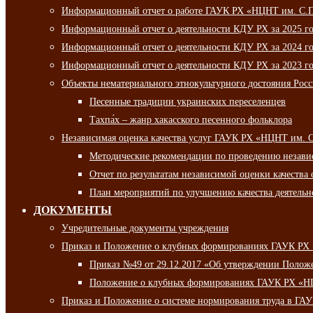
Информационный отчет о работе ГАУК РХ «НЦНТ им. С.П.
Информационный отчет о деятельности КДУ РХ за 2025 г
Информационный отчет о деятельности КДУ РХ за 2024 г
Информационный отчет о деятельности КДУ РХ за 2023 г
Объекты нематериального этнокультурного достояния Рос
Песенные традиции украинских переселенцев
Тахпа́х – жанр хакасского песенного фольклора
Независимая оценка качества услуг ГАУК РХ «НЦНТ им. 
Методические рекомендации по проведению независи
Отчет по результатам независимой оценки качества 
План мероприятий по улучшению качества деятельно
ДОКУМЕНТЫ
Учредительные документы учреждения
Приказ и Положение о клубных формированиях ГАУК РХ
Приказ №49 от 29.12.2017 «Об утверждении Полож
Положение о клубных формированиях ГАУК РХ «Н
Приказ и Положение о системе нормирования труда в Г