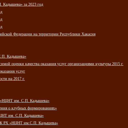
 Кадышева» за 2023 год
од
од
од
сийской Федерации на территории Республики Хакасия
С.П. Кадышева»
мой оценки качества оказания услуг организациями культуры 2015 г.
оказания услуг
сти на 2017 г.
 «НЦНТ им. С.П. Кадышева»
ения о клубных формированиях»
ЦНТ им. С.П. Кадышева»
АУК РХ «НЦНТ им.С.П. Кадышева»