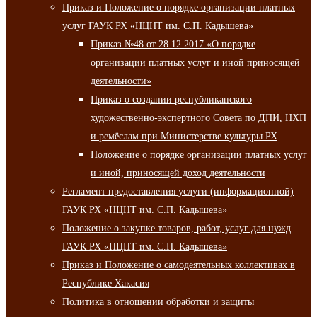
Приказ и Положение о порядке организации платных
услуг ГАУК РХ «НЦНТ им. С.П. Кадышева»
Приказ №48 от 28.12.2017 «О порядке
организации платных услуг и иной приносящей
деятельности»
Приказ о создании республиканского
художественно-экспертного Совета по ДПИ, НХП
и ремёслам при Министерстве культуры РХ
Положение о порядке организации платных услуг
и иной, приносящей доход деятельности
Регламент предоставления услуги (информационной)
ГАУК РХ «НЦНТ им. С.П. Кадышева»
Положение о закупке товаров, работ, услуг для нужд
ГАУК РХ «НЦНТ им. С.П. Кадышева»
Приказ и Положение о самодеятельных коллективах в
Республике Хакасия
Политика в отношении обработки и защиты