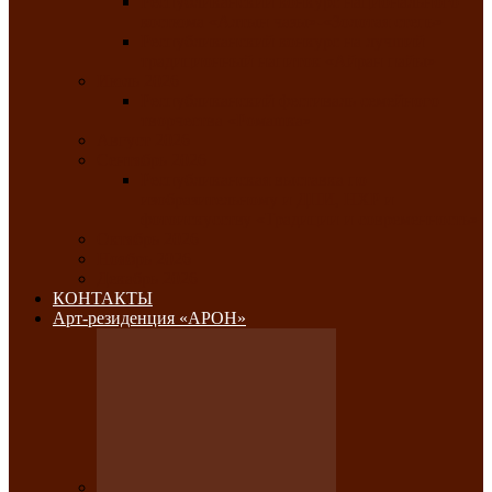
Республиканский конкурс национального
костюма «Алтын чазы»-«Золотая степь»
Республиканский конкурс на лучший
традиционный напиток «Айран пайы»
Июль 2026
Республиканский фестиваль семейного
творчества «Ромашка»
Август 2026
Сентябрь 2026
Республиканская выставка по
изобразительному и ДПИ, НХР и
фотоискусству «Традиции и современность»
Октябрь 2026
Ноябрь 2026
Декабрь 2026
КОНТАКТЫ
Арт-резиденция «АРОН»