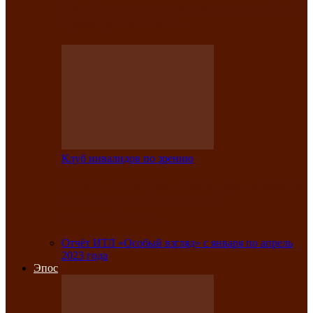
Клубе инвалидов по зрению прошёл 13-
й республиканский…
Клуб инвалидов по зрению
Участники Клуба инвалидов по зрению
заняли призовые места во
Всероссийской…
Отчёт ИТЛ «Особый взгляд» с января по апрель
2023 года
Эпос