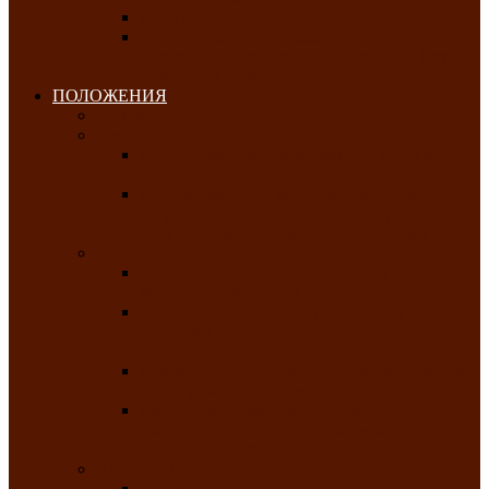
Клуб любителей чатхана
«Творческая мастерская» — студия
декоративно-прикладного искусства Клуба
инвалидов по зрению
ПОЛОЖЕНИЯ
Январь 2026
Февраль 2026
Республиканский молодёжный конкурс
«Здоровый выбор-твой выбор»
Республиканский фестиваль-конкурс
патриотической песни среди людей с
нарушениями зрения «Виват, Россия!»
Март 2026
Республиканская выставка-конкурс
«Сувениры Хакасии»
Республиканский конкурс игровых
программ «Кӱлӱк аттыӊ ойыннары» —
«Игры трудолюбивой лошади»
Межрегиональный конкурс русского танца
«Сибирское раздолье»
Республиканская выставка работ
самодеятельных художников «Часхы
оннерi»-«Краски весны»
Апрель 2026
Республиканская выставка изобразительного