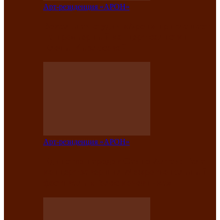
Арт-резиденция «АРОН»
Вокальная студия «Арон» приглашает
на премьерный концерт солистки
Елены Кызласовой
Арт-резиденция «АРОН»
Единство народов Саяно-Алтая: Гала-
концерт завершил Межрегиональный
фестиваль «Голос кочевника»