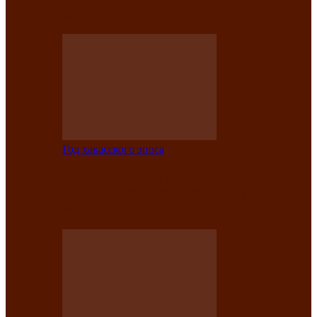
саӊнары-2021»
Год хакасского эпоса
В Центре культуры имени Кадышева
подвели итоги творческого проекта
«Вечера эпосов…