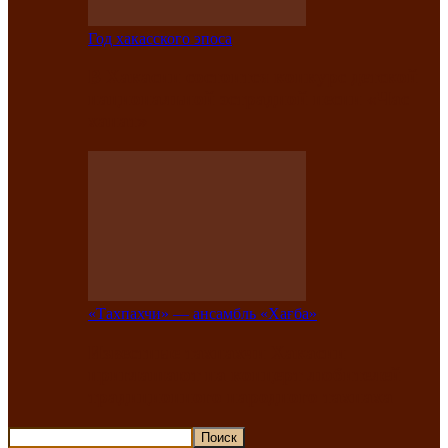
Год хакасского эпоса
В Хакасии состоится конкурс детской
национальной эстрадной песни «Час
ханат»
«Тахпахчи» — ансамбль «Хағба»
Известные тахпахчи Хакасии
приглашают на концерт любителей
традиционного народного тахпаха