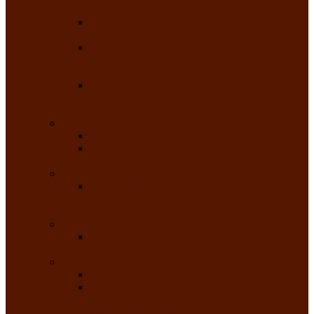
народного танца «Саяночка»
Образцовый ансамбль бального танца
«Тарина»
Заслуженный коллектив народного
творчества Российской Федерации
танцевальная студия «Ынархас»
Заслуженный коллектив народного
творчества России детская эстрадная студия
«Час ханат»
Театральные
Народный театр юного зрителя
Народная театральная студия «Горячие
сердца» Клуба инвалидов по зрению
Театр моды
Заслуженный коллектив народного
творчества Республики Хакасия театр моды
«Алтыр»
Эстрадные
Хакасская народная эстрадная группа
«Хайджи»
Любительские объединения
Республиканский фотоклуб «Саяны»
Любительское объединение по
традиционной культуре «Арба хоор» —
«Колесо времени»