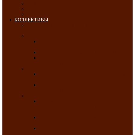
ОКТЯБРЬ-2026
НОЯБРЬ-2026
ДЕКАБРЬ-2026
КОЛЛЕКТИВЫ
РАСПИСАНИЕ ЗАНЯТИЙ ТВОРЧЕСКИХ
КОЛЛЕКТИВОВ НА 2025-2026 ГОДЫ
Хоровые
Народный ансамбль русской песни
«Медуница»
Русский народный хор им. Михаила Шрамко
Народный хор «Родные напевы» Клуба
инвалидов по зрению
Фольклорные
Хакасский народный фольклорный ансамбль
«Чон коглерi»
Хакасская фольклорная студия тахпахчи —
ансамбль «Хағба»
Хореографические
Заслуженный коллектив народного
творчества России детская хореографическая
студия «Айас»
Хакасский народный ансамбль песни и
танца «Жарки»
Заслуженный коллектив народного
творчества Республики Хакасия ансамбль