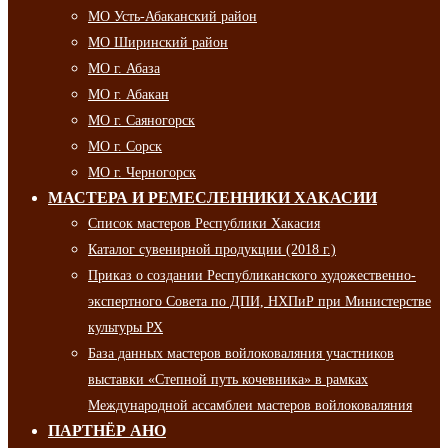
МО Усть-Абаканский район
МО Ширинский район
МО г. Абаза
МО г. Абакан
МО г. Саяногорск
МО г. Сорск
МО г. Черногорск
МАСТЕРА И РЕМЕСЛЕННИКИ ХАКАСИИ
Список мастеров Республики Хакасия
Каталог сувенирной продукции (2018 г.)
Приказ о создании Республиканского художественно-
экспертного Совета по ДПИ, НХПиР при Министерстве
культуры РХ
База данных мастеров войлоковаляния участников
выставки «Степной путь кочевника» в рамках
Международной ассамблеи мастеров войлоковаляния
ПАРТНЁР АНО