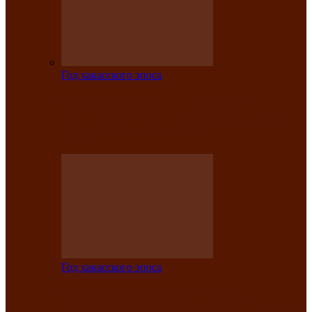
Год хакасского эпоса
Центру культуры и народного
творчества имени Кадышева присвоен
статус «национальный»
Год хакасского эпоса
В Хакасии определили лучших
исполнителей авторской песни «Хысхы