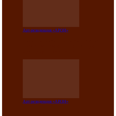
Арт-резиденция «АРОН»
Таланты Хакасии, Тывы и Алтая
представят свою национальную
культуру на фестивале…
Арт-резиденция «АРОН»
Арт-резиденция «АРОН» приглашает