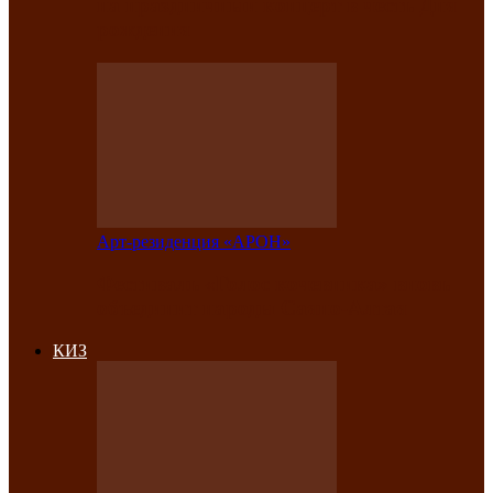
на праздничный концерт в честь Дня
рождения
Арт-резиденция «АРОН»
Фестиваль «Голос кочевника» вновь
объединит народы Саяно-Алтая
КИЗ