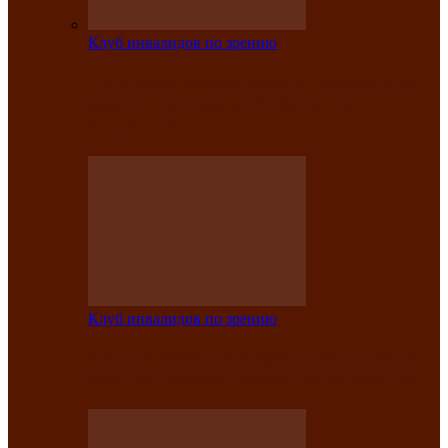
Клуб инвалидов по зрению
На мастер‑классе люди с нарушениями
зрения изготовили бабочек из
синельной…
Клуб инвалидов по зрению
Ко Дню России в Клубе инвалидов по
зрению прошёл праздничный концерт