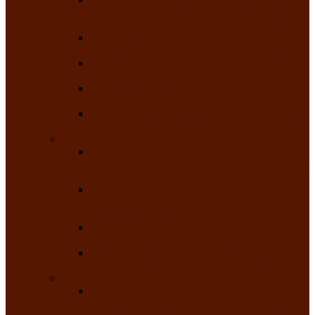
творчества детей ограниченными
возможностями здоровья «Мы всё можем!»
Республиканский фотоконкурс «Салют
Победы»
Республиканский конкурс чтецов «Поэзия
души»
Республиканский конкурс народно-
певческих коллективов «Родные напевы»
Республиканский фестиваль юмора среди
людей с нарушениями зрения «Море смеха»
Май 2026
Республиканский фестиваль творчества
среди людей с нарушениями зрения «Народу
победителю»
Республиканский фестиваль-конкурс
носителей и исполнителей традиционного
музыкального творчества «Айтыс»
Республиканский конкурс героических
сказаний имени С.П. Кадышева
Республиканский конкурс детского
творчества «Вот какое наше детство!»
Июнь 2026
Республиканский конкурс «Чайлаг»-
«Летняя усадьба»