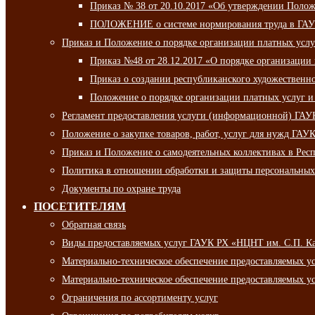
Приказ № 38 от 20.10.2017 «Об утверждении Полож
ПОЛОЖЕНИЕ о системе нормирования труда в ГАУ
Приказ и Положение о порядке организации платных ус
Приказ №48 от 28.12.2017 «О порядке организации
Приказ о создании республиканского художественн
Положение о порядке организации платных услуг и
Регламент предоставления услуги (информационной) ГА
Положение о закупке товаров, работ, услуг для нужд ГА
Приказ и Положение о самодеятельных коллективах в Рес
Политика в отношении обработки и защиты персональны
Документы по охране труда
ПОСЕТИТЕЛЯМ
Обратная связь
Виды предоставляемых услуг ГАУК РХ «НЦНТ им. С.П. К
Материально-техническое обеспечение предоставляемых 
Материально-техническое обеспечение предоставляемых 
Ограничения по ассортименту услуг