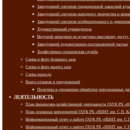
Заведующий сектором традиционной хакасской кул
Заведующий сектором народного творчества и межн
Заведующий сектором изобразительного и декорати
Художественный руководитель
Ведущий менеджер по культурно-массовому досугу 
Заведующий художественно-постановочной частью
Хозяйственно-техническая служба
Схема и фото большого зала
Схема и фото малого зала
Схема проезда
Книга отзывов и предложений
Политика в отношении обработки персональных да
ДЕЯТЕЛЬНОСТЬ
План финансово-хозяйственной деятельности ГАУК РХ «
План основных мероприятий ГАУК РХ «НЦНТ им. С.П. Ка
Информационный отчет о работе ГАУК РХ «НЦНТ им. С.П.
Информационный отчет о работе ГАУК РХ «НЦНТ им. С.П.