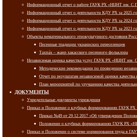
Информационный отчет о работе ГАУК РХ «НЦНТ им. С.П.
Информационный отчет о деятельности КДУ РХ за 2025 г
Информационный отчет о деятельности КДУ РХ за 2024 г
Информационный отчет о деятельности КДУ РХ за 2023 г
Объекты нематериального этнокультурного достояния Рос
Песенные традиции украинских переселенцев
Тахпа́х – жанр хакасского песенного фольклора
Независимая оценка качества услуг ГАУК РХ «НЦНТ им. 
Методические рекомендации по проведению независи
Отчет по результатам независимой оценки качества 
План мероприятий по улучшению качества деятельно
ДОКУМЕНТЫ
Учредительные документы учреждения
Приказ и Положение о клубных формированиях ГАУК РХ
Приказ №49 от 29.12.2017 «Об утверждении Полож
Положение о клубных формированиях ГАУК РХ «Н
Приказ и Положение о системе нормирования труда в Г