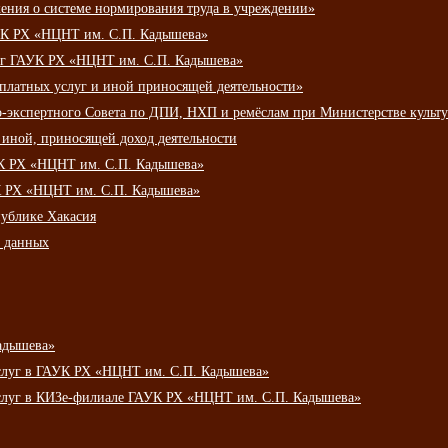
ения о системе нормирования труда в учреждении»
К РХ «НЦНТ им. С.П. Кадышева»
луг ГАУК РХ «НЦНТ им. С.П. Кадышева»
 платных услуг и иной приносящей деятельности»
о-экспертного Совета по ДПИ, НХП и ремёслам при Министерстве культ
 иной, приносящей доход деятельности
УК РХ «НЦНТ им. С.П. Кадышева»
УК РХ «НЦНТ им. С.П. Кадышева»
публике Хакасия
х данных
адышева»
услуг в ГАУК РХ «НЦНТ им. С.П. Кадышева»
услуг в КИЗе-филиале ГАУК РХ «НЦНТ им. С.П. Кадышева»