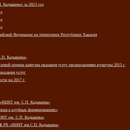
 Кадышева» за 2023 год
од
од
од
сийской Федерации на территории Республики Хакасия
С.П. Кадышева»
мой оценки качества оказания услуг организациями культуры 2015 г.
оказания услуг
сти на 2017 г.
 «НЦНТ им. С.П. Кадышева»
ения о клубных формированиях»
ЦНТ им. С.П. Кадышева»
АУК РХ «НЦНТ им.С.П. Кадышева»