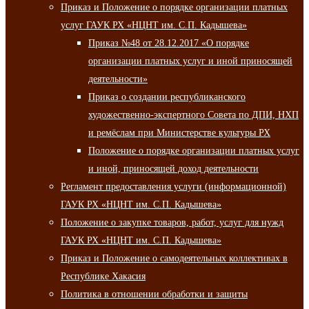
Приказ и Положение о порядке организации платных
услуг ГАУК РХ «НЦНТ им. С.П. Кадышева»
Приказ №48 от 28.12.2017 «О порядке
организации платных услуг и иной приносящей
деятельности»
Приказ о создании республиканского
художественно-экспертного Совета по ДПИ, НХП
и ремёслам при Министерстве культуры РХ
Положение о порядке организации платных услуг
и иной, приносящей доход деятельности
Регламент предоставления услуги (информационной)
ГАУК РХ «НЦНТ им. С.П. Кадышева»
Положение о закупке товаров, работ, услуг для нужд
ГАУК РХ «НЦНТ им. С.П. Кадышева»
Приказ и Положение о самодеятельных коллективах в
Республике Хакасия
Политика в отношении обработки и защиты