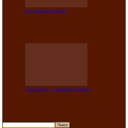
Год хакасского эпоса
В Хакасии состоится конкурс детской
национальной эстрадной песни «Час
ханат»
«Тахпахчи» — ансамбль «Хағба»
Известные тахпахчи Хакасии
приглашают на концерт любителей
традиционного народного тахпаха