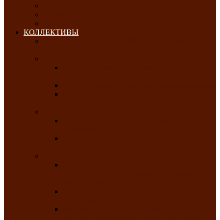
ОКТЯБРЬ-2026
НОЯБРЬ-2026
ДЕКАБРЬ-2026
КОЛЛЕКТИВЫ
РАСПИСАНИЕ ЗАНЯТИЙ ТВОРЧЕСКИХ
КОЛЛЕКТИВОВ НА 2025-2026 ГОДЫ
Хоровые
Народный ансамбль русской песни
«Медуница»
Русский народный хор им. Михаила Шрамко
Народный хор «Родные напевы» Клуба
инвалидов по зрению
Фольклорные
Хакасский народный фольклорный ансамбль
«Чон коглерi»
Хакасская фольклорная студия тахпахчи —
ансамбль «Хағба»
Хореографические
Заслуженный коллектив народного
творчества России детская хореографическая
студия «Айас»
Хакасский народный ансамбль песни и
танца «Жарки»
Заслуженный коллектив народного
творчества Республики Хакасия ансамбль