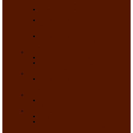
народного танца «Саяночка»
Образцовый ансамбль бального танца
«Тарина»
Заслуженный коллектив народного
творчества Российской Федерации
танцевальная студия «Ынархас»
Заслуженный коллектив народного
творчества России детская эстрадная студия
«Час ханат»
Театральные
Народный театр юного зрителя
Народная театральная студия «Горячие
сердца» Клуба инвалидов по зрению
Театр моды
Заслуженный коллектив народного
творчества Республики Хакасия театр моды
«Алтыр»
Эстрадные
Хакасская народная эстрадная группа
«Хайджи»
Любительские объединения
Республиканский фотоклуб «Саяны»
Любительское объединение по
традиционной культуре «Арба хоор» —
«Колесо времени»