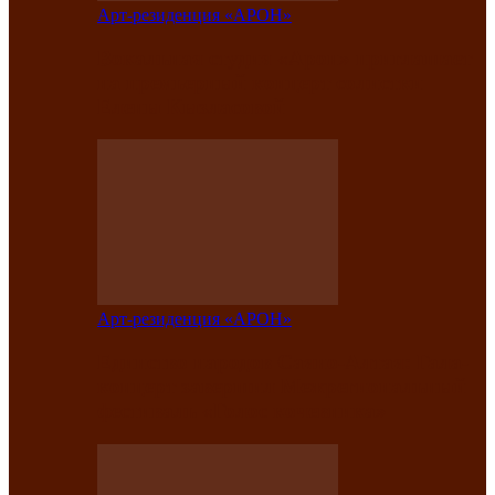
Арт-резиденция «АРОН»
Вокальная студия «Арон» приглашает
на премьерный концерт солистки
Елены Кызласовой
Арт-резиденция «АРОН»
Единство народов Саяно-Алтая: Гала-
концерт завершил Межрегиональный
фестиваль «Голос кочевника»