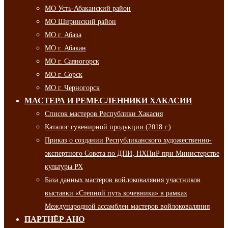
МО Усть-Абаканский район
МО Ширинский район
МО г. Абаза
МО г. Абакан
МО г. Саяногорск
МО г. Сорск
МО г. Черногорск
МАСТЕРА И РЕМЕСЛЕННИКИ ХАКАСИИ
Список мастеров Республики Хакасия
Каталог сувенирной продукции (2018 г.)
Приказ о создании Республиканского художественно-
экспертного Совета по ДПИ, НХПиР при Министерстве
культуры РХ
База данных мастеров войлоковаляния участников
выставки «Степной путь кочевника» в рамках
Международной ассамблеи мастеров войлоковаляния
ПАРТНЁР АНО