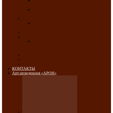
Республиканский конкурс национального
костюма «Алтын чазы»-«Золотая степь»
Республиканский конкурс на лучший
традиционный напиток «Айран пайы»
Июль 2026
Республиканский фестиваль семейного
творчества «Ромашка»
Август 2026
Сентябрь 2026
Республиканская выставка по
изобразительному и ДПИ, НХР и
фотоискусству «Традиции и современность»
Октябрь 2026
Ноябрь 2026
Декабрь 2026
КОНТАКТЫ
Арт-резиденция «АРОН»