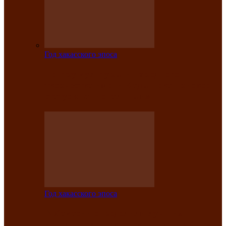
Год хакасского эпоса
Центру культуры и народного
творчества имени Кадышева присвоен
статус «национальный»
Год хакасского эпоса
В Хакасии определили лучших
исполнителей авторской песни «Хысхы