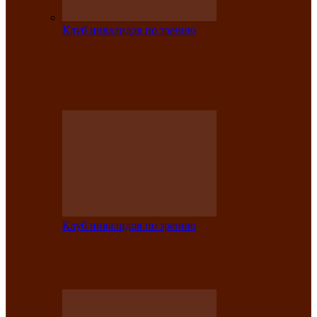
Клуб инвалидов по зрению
На мастер‑классе люди с нарушениями
зрения изготовили бабочек из
синельной…
Клуб инвалидов по зрению
Ко Дню России в Клубе инвалидов по
зрению прошёл праздничный концерт