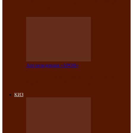
на праздничный концерт в честь Дня
рождения
Арт-резиденция «АРОН»
Фестиваль «Голос кочевника» вновь
объединит народы Саяно-Алтая
КИЗ