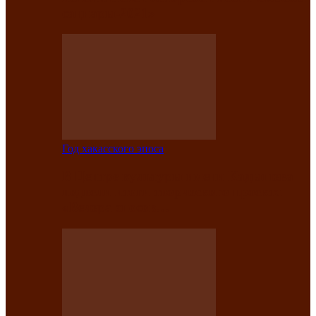
саӊнары-2021»
Год хакасского эпоса
В Центре культуры имени Кадышева
подвели итоги творческого проекта
«Вечера эпосов…