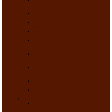
творчества детей ограниченными
возможностями здоровья «Мы всё можем!»
Республиканский фотоконкурс «Салют
Победы»
Республиканский конкурс чтецов «Поэзия
души»
Республиканский конкурс народно-
певческих коллективов «Родные напевы»
Республиканский фестиваль юмора среди
людей с нарушениями зрения «Море смеха»
Май 2026
Республиканский фестиваль творчества
среди людей с нарушениями зрения «Народу
победителю»
Республиканский фестиваль-конкурс
носителей и исполнителей традиционного
музыкального творчества «Айтыс»
Республиканский конкурс героических
сказаний имени С.П. Кадышева
Республиканский конкурс детского
творчества «Вот какое наше детство!»
Июнь 2026
Республиканский конкурс «Чайлаг»-
«Летняя усадьба»