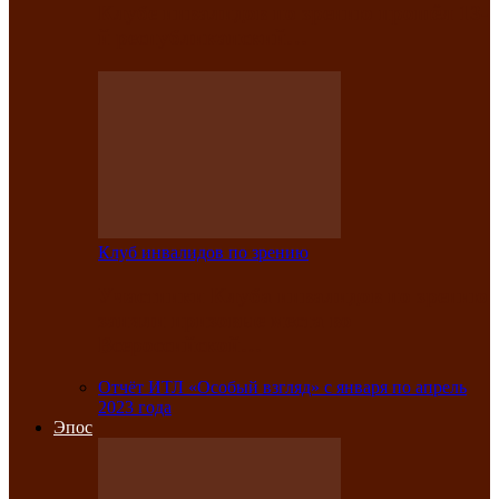
Клубе инвалидов по зрению прошёл 13-
й республиканский…
Клуб инвалидов по зрению
Участники Клуба инвалидов по зрению
заняли призовые места во
Всероссийской…
Отчёт ИТЛ «Особый взгляд» с января по апрель
2023 года
Эпос