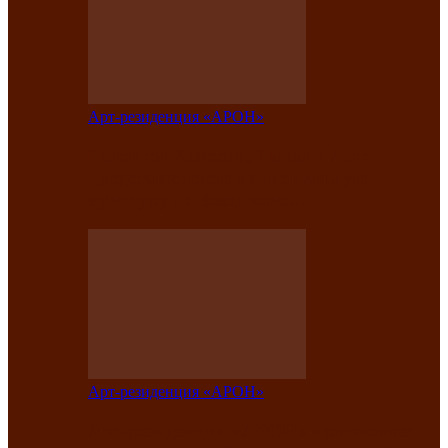
Арт-резиденция «АРОН»
Таланты Хакасии, Тывы и Алтая
представят свою национальную
культуру на фестивале…
Арт-резиденция «АРОН»
Арт-резиденция «АРОН» приглашает