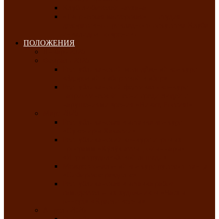
Клуб любителей чатхана
«Творческая мастерская» — студия
декоративно-прикладного искусства Клуба
инвалидов по зрению
ПОЛОЖЕНИЯ
Январь 2026
Февраль 2026
Республиканский молодёжный конкурс
«Здоровый выбор-твой выбор»
Республиканский фестиваль-конкурс
патриотической песни среди людей с
нарушениями зрения «Виват, Россия!»
Март 2026
Республиканская выставка-конкурс
«Сувениры Хакасии»
Республиканский конкурс игровых
программ «Кӱлӱк аттыӊ ойыннары» —
«Игры трудолюбивой лошади»
Межрегиональный конкурс русского танца
«Сибирское раздолье»
Республиканская выставка работ
самодеятельных художников «Часхы
оннерi»-«Краски весны»
Апрель 2026
Республиканская выставка изобразительного