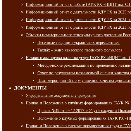
Информационный отчет о работе ГАУК РХ «НЦНТ им. С.П.
Информационный отчет о деятельности КДУ РХ за 2025 г
Информационный отчет о деятельности КДУ РХ за 2024 г
Информационный отчет о деятельности КДУ РХ за 2023 г
Объекты нематериального этнокультурного достояния Рос
Песенные традиции украинских переселенцев
Тахпа́х – жанр хакасского песенного фольклора
Независимая оценка качества услуг ГАУК РХ «НЦНТ им. 
Методические рекомендации по проведению независи
Отчет по результатам независимой оценки качества 
План мероприятий по улучшению качества деятельно
ДОКУМЕНТЫ
Учредительные документы учреждения
Приказ и Положение о клубных формированиях ГАУК РХ
Приказ №49 от 29.12.2017 «Об утверждении Полож
Положение о клубных формированиях ГАУК РХ «Н
Приказ и Положение о системе нормирования труда в Г