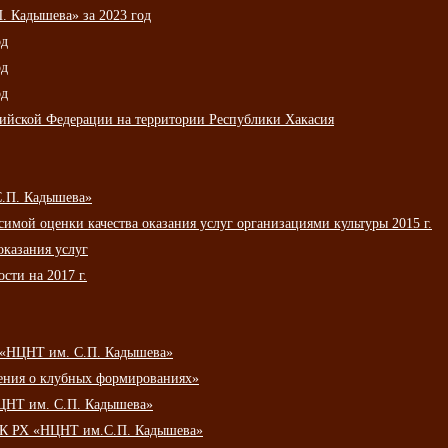
 Кадышева» за 2023 год
од
од
од
сийской Федерации на территории Республики Хакасия
С.П. Кадышева»
мой оценки качества оказания услуг организациями культуры 2015 г.
оказания услуг
сти на 2017 г.
 «НЦНТ им. С.П. Кадышева»
ения о клубных формированиях»
ЦНТ им. С.П. Кадышева»
АУК РХ «НЦНТ им.С.П. Кадышева»