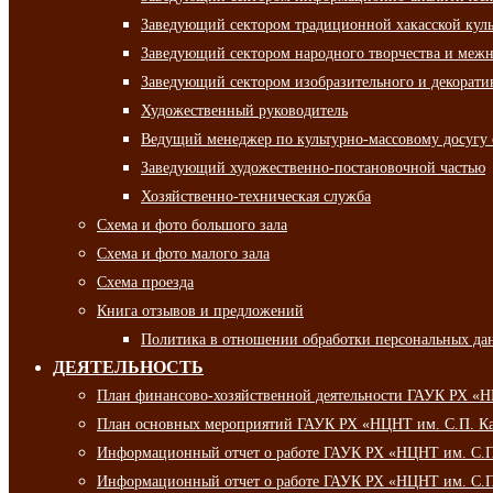
Заведующий сектором традиционной хакасской кул
Заведующий сектором народного творчества и межн
Заведующий сектором изобразительного и декорати
Художественный руководитель
Ведущий менеджер по культурно-массовому досугу 
Заведующий художественно-постановочной частью
Хозяйственно-техническая служба
Схема и фото большого зала
Схема и фото малого зала
Схема проезда
Книга отзывов и предложений
Политика в отношении обработки персональных да
ДЕЯТЕЛЬНОСТЬ
План финансово-хозяйственной деятельности ГАУК РХ «
План основных мероприятий ГАУК РХ «НЦНТ им. С.П. Ка
Информационный отчет о работе ГАУК РХ «НЦНТ им. С.П.
Информационный отчет о работе ГАУК РХ «НЦНТ им. С.П.