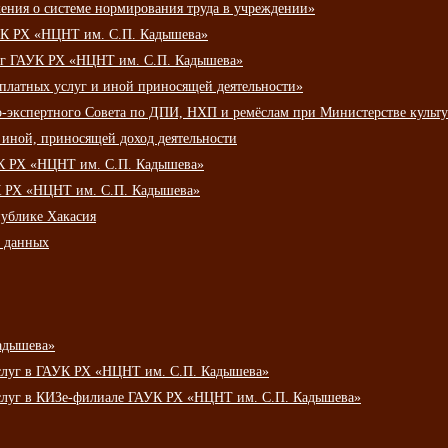
ения о системе нормирования труда в учреждении»
К РХ «НЦНТ им. С.П. Кадышева»
луг ГАУК РХ «НЦНТ им. С.П. Кадышева»
 платных услуг и иной приносящей деятельности»
о-экспертного Совета по ДПИ, НХП и ремёслам при Министерстве культ
 иной, приносящей доход деятельности
УК РХ «НЦНТ им. С.П. Кадышева»
УК РХ «НЦНТ им. С.П. Кадышева»
публике Хакасия
х данных
адышева»
услуг в ГАУК РХ «НЦНТ им. С.П. Кадышева»
услуг в КИЗе-филиале ГАУК РХ «НЦНТ им. С.П. Кадышева»