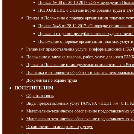
Приказ № 38 от 20.10.2017 «Об утверждении Полож
ПОЛОЖЕНИЕ о системе нормирования труда в ГАУ
Приказ и Положение о порядке организации платных ус
Приказ №48 от 28.12.2017 «О порядке организации
Приказ о создании республиканского художественн
Положение о порядке организации платных услуг и
Регламент предоставления услуги (информационной) ГА
Положение о закупке товаров, работ, услуг для нужд ГА
Приказ и Положение о самодеятельных коллективах в Рес
Политика в отношении обработки и защиты персональны
Документы по охране труда
ПОСЕТИТЕЛЯМ
Обратная связь
Виды предоставляемых услуг ГАУК РХ «НЦНТ им. С.П. К
Материально-техническое обеспечение предоставляемых 
Материально-техническое обеспечение предоставляемых 
Ограничения по ассортименту услуг