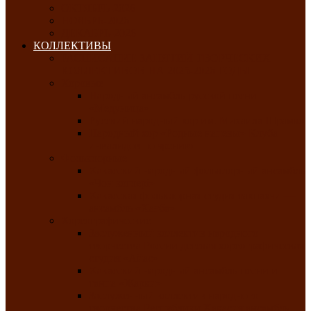
ОКТЯБРЬ-2026
НОЯБРЬ-2026
ДЕКАБРЬ-2026
КОЛЛЕКТИВЫ
РАСПИСАНИЕ ЗАНЯТИЙ ТВОРЧЕСКИХ
КОЛЛЕКТИВОВ НА 2025-2026 ГОДЫ
Хоровые
Народный ансамбль русской песни
«Медуница»
Русский народный хор им. Михаила Шрамко
Народный хор «Родные напевы» Клуба
инвалидов по зрению
Фольклорные
Хакасский народный фольклорный ансамбль
«Чон коглерi»
Хакасская фольклорная студия тахпахчи —
ансамбль «Хағба»
Хореографические
Заслуженный коллектив народного
творчества России детская хореографическая
студия «Айас»
Хакасский народный ансамбль песни и
танца «Жарки»
Заслуженный коллектив народного
творчества Республики Хакасия ансамбль