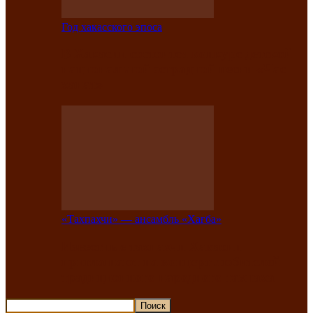
Год хакасского эпоса
В Хакасии состоится конкурс детской
национальной эстрадной песни «Час
ханат»
«Тахпахчи» — ансамбль «Хағба»
Известные тахпахчи Хакасии
приглашают на концерт любителей
традиционного народного тахпаха