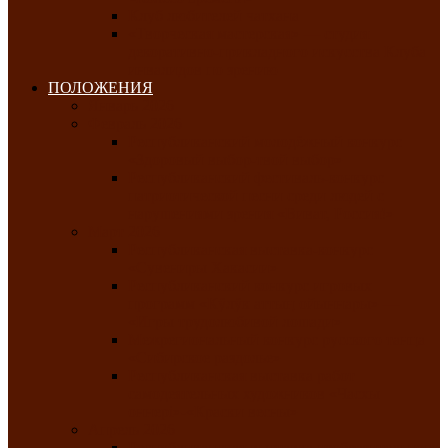
Клуб любителей чатхана
«Творческая мастерская» — студия
декоративно-прикладного искусства Клуба
инвалидов по зрению
ПОЛОЖЕНИЯ
Январь 2026
Февраль 2026
Республиканский молодёжный конкурс
«Здоровый выбор-твой выбор»
Республиканский фестиваль-конкурс
патриотической песни среди людей с
нарушениями зрения «Виват, Россия!»
Март 2026
Республиканская выставка-конкурс
«Сувениры Хакасии»
Республиканский конкурс игровых
программ «Кӱлӱк аттыӊ ойыннары» —
«Игры трудолюбивой лошади»
Межрегиональный конкурс русского танца
«Сибирское раздолье»
Республиканская выставка работ
самодеятельных художников «Часхы
оннерi»-«Краски весны»
Апрель 2026
Республиканская выставка изобразительного