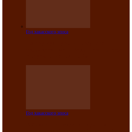
Год хакасского эпоса
Центру культуры и народного
творчества имени Кадышева присвоен
статус «национальный»
Год хакасского эпоса
В Хакасии определили лучших
исполнителей авторской песни «Хысхы