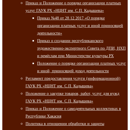
Приказ и Положение о порядке организации платных
услуг ГАУК РХ «НЦНТ им. С.П. Кадышева»
Приказ №48 от 28.12.2017 «О порядке
организации платных услуг и иной приносящей
деятельности»
Приказ о создании республиканского
художественно-экспертного Совета по ДПИ, НХП
и ремёслам при Министерстве культуры РХ
Положение о порядке организации платных услуг
и иной, приносящей доход деятельности
Регламент предоставления услуги (информационной)
ГАУК РХ «НЦНТ им. С.П. Кадышева»
Положение о закупке товаров, работ, услуг для нужд
ГАУК РХ «НЦНТ им. С.П. Кадышева»
Приказ и Положение о самодеятельных коллективах в
Республике Хакасия
Политика в отношении обработки и защиты