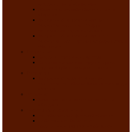
народного танца «Саяночка»
Образцовый ансамбль бального танца
«Тарина»
Заслуженный коллектив народного
творчества Российской Федерации
танцевальная студия «Ынархас»
Заслуженный коллектив народного
творчества России детская эстрадная студия
«Час ханат»
Театральные
Народный театр юного зрителя
Народная театральная студия «Горячие
сердца» Клуба инвалидов по зрению
Театр моды
Заслуженный коллектив народного
творчества Республики Хакасия театр моды
«Алтыр»
Эстрадные
Хакасская народная эстрадная группа
«Хайджи»
Любительские объединения
Республиканский фотоклуб «Саяны»
Любительское объединение по
традиционной культуре «Арба хоор» —
«Колесо времени»