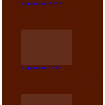
Арт-резиденция «АРОН»
Вокальная студия «Арон» приглашает
на премьерный концерт солистки
Елены Кызласовой
Арт-резиденция «АРОН»
Единство народов Саяно-Алтая: Гала-
концерт завершил Межрегиональный
фестиваль «Голос кочевника»