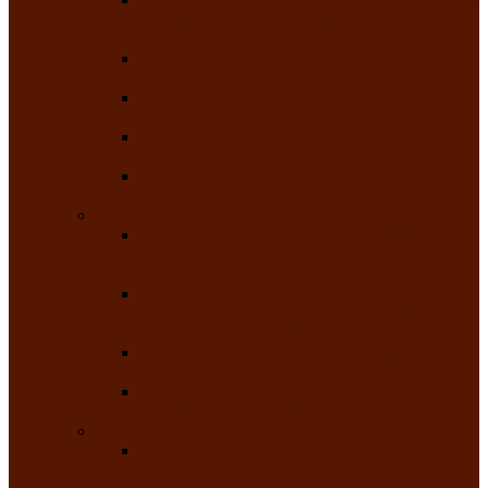
творчества детей ограниченными
возможностями здоровья «Мы всё можем!»
Республиканский фотоконкурс «Салют
Победы»
Республиканский конкурс чтецов «Поэзия
души»
Республиканский конкурс народно-
певческих коллективов «Родные напевы»
Республиканский фестиваль юмора среди
людей с нарушениями зрения «Море смеха»
Май 2026
Республиканский фестиваль творчества
среди людей с нарушениями зрения «Народу
победителю»
Республиканский фестиваль-конкурс
носителей и исполнителей традиционного
музыкального творчества «Айтыс»
Республиканский конкурс героических
сказаний имени С.П. Кадышева
Республиканский конкурс детского
творчества «Вот какое наше детство!»
Июнь 2026
Республиканский конкурс «Чайлаг»-
«Летняя усадьба»