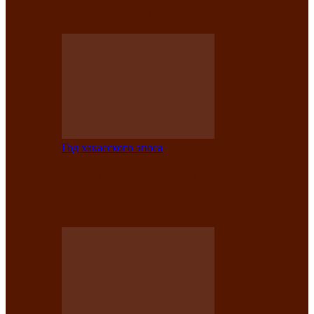
саӊнары-2021»
Год хакасского эпоса
В Центре культуры имени Кадышева
подвели итоги творческого проекта
«Вечера эпосов…