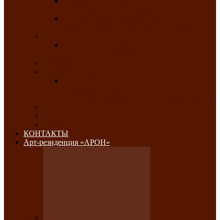
Республиканский конкурс национального
костюма «Алтын чазы»-«Золотая степь»
Республиканский конкурс на лучший
традиционный напиток «Айран пайы»
Июль 2026
Республиканский фестиваль семейного
творчества «Ромашка»
Август 2026
Сентябрь 2026
Республиканская выставка по
изобразительному и ДПИ, НХР и
фотоискусству «Традиции и современность»
Октябрь 2026
Ноябрь 2026
Декабрь 2026
КОНТАКТЫ
Арт-резиденция «АРОН»