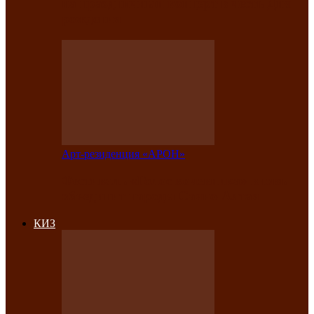
на праздничный концерт в честь Дня
рождения
Арт-резиденция «АРОН»
Фестиваль «Голос кочевника» вновь
объединит народы Саяно-Алтая
КИЗ