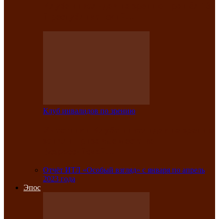
Клубе инвалидов по зрению прошёл 13-
й республиканский…
Клуб инвалидов по зрению
Участники Клуба инвалидов по зрению
заняли призовые места во
Всероссийской…
Отчёт ИТЛ «Особый взгляд» с января по апрель
2023 года
Эпос