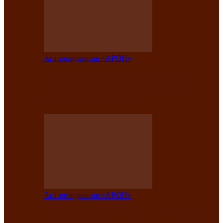
Арт-резиденция «АРОН»
Таланты Хакасии, Тывы и Алтая
представят свою национальную
культуру на фестивале…
Арт-резиденция «АРОН»
Арт-резиденция «АРОН» приглашает