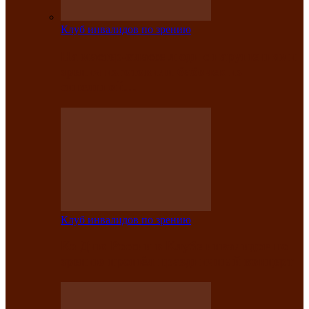
Клуб инвалидов по зрению
На мастер‑классе люди с нарушениями
зрения изготовили бабочек из
синельной…
Клуб инвалидов по зрению
Ко Дню России в Клубе инвалидов по
зрению прошёл праздничный концерт