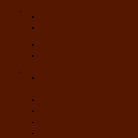
патриотической песни среди людей с
нарушениями зрения «Виват, Россия!»
Март 2026
Республиканская выставка-конкурс
«Сувениры Хакасии»
Республиканский конкурс игровых
программ «Кӱлӱк аттыӊ ойыннары» —
«Игры трудолюбивой лошади»
Межрегиональный конкурс русского танца
«Сибирское раздолье»
Республиканская выставка работ
самодеятельных художников «Часхы
оннерi»-«Краски весны»
Апрель 2026
Республиканская выставка
изобразительного творчества детей
ограниченными возможностями здоровья
«Мы всё можем!»
Республиканский фотоконкурс «Салют
Победы»
Республиканский конкурс чтецов «Поэзия
души»
Республиканский конкурс народно-
певческих коллективов «Родные напевы»
Республиканский фестиваль юмора среди