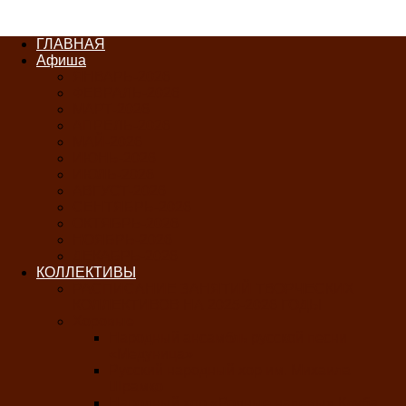
ГЛАВНАЯ
Афиша
ЯНВАРЬ-2026
ФЕВРАЛЬ-2026
МАРТ-2026
АПРЕЛЬ-2026
МАЙ-2026
ИЮНЬ-2026
ИЮЛЬ-2026
АВГУСТ-2026
СЕНТЯБРЬ-2026
ОКТЯБРЬ-2026
НОЯБРЬ-2026
ДЕКАБРЬ-2026
КОЛЛЕКТИВЫ
РАСПИСАНИЕ ЗАНЯТИЙ ТВОРЧЕСКИХ
КОЛЛЕКТИВОВ НА 2025-2026 ГОДЫ
Хоровые
Народный ансамбль русской песни
«Медуница»
Русский народный хор им. Михаила
Шрамко
Народный хор «Родные напевы» Клуба