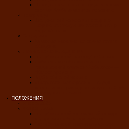
Народная театральная студия «Горячие
сердца» Клуба инвалидов по зрению
Театр моды
Заслуженный коллектив народного
творчества Республики Хакасия театр
моды «Алтыр»
Эстрадные
Хакасская народная эстрадная группа
«Хайджи»
Любительские объединения
Республиканский фотоклуб «Саяны»
Любительское объединение по
традиционной культуре «Арба хоор» —
«Колесо времени»
Клуб любителей чатхана
«Творческая мастерская» — студия
декоративно-прикладного искусства Клуба
инвалидов по зрению
ПОЛОЖЕНИЯ
Январь 2026
Февраль 2026
Республиканский молодёжный конкурс
«Здоровый выбор-твой выбор»
Республиканский фестиваль-конкурс