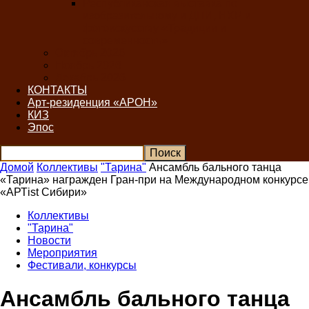
Республиканская выставка по
изобразительному и ДПИ, НХР и
фотоискусству «Традиции и
современность»
Октябрь 2026
Ноябрь 2026
Декабрь 2026
КОНТАКТЫ
Арт-резиденция «АРОН»
КИЗ
Эпос
Домой
Коллективы
"Тарина"
Ансамбль бального танца
«Тарина» награжден Гран-при на Международном конкурсе
«AРТist Сибири»
Коллективы
"Тарина"
Новости
Мероприятия
Фестивали, конкурсы
Ансамбль бального танца