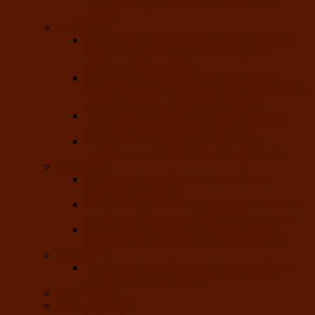
людей с нарушениями зрения «Море
смеха»
Май 2026
Республиканский фестиваль творчества
среди людей с нарушениями зрения
«Народу победителю»
Республиканский фестиваль-конкурс
носителей и исполнителей традиционного
музыкального творчества «Айтыс»
Республиканский конкурс героических
сказаний имени С.П. Кадышева
Республиканский конкурс детского
творчества «Вот какое наше детство!»
Июнь 2026
Республиканский конкурс «Чайлаг»-
«Летняя усадьба»
Республиканский конкурс национального
костюма «Алтын чазы»-«Золотая степь»
Республиканский конкурс на лучший
традиционный напиток «Айран пайы»
Июль 2026
Республиканский фестиваль семейного
творчества «Ромашка»
Август 2026
Сентябрь 2026