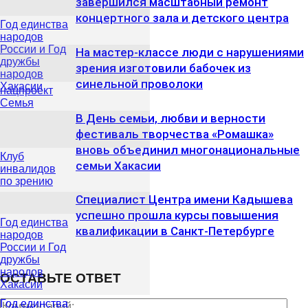
завершился масштабный ремонт
концертного зала и детского центра
Год единства
народов
России и Год
На мастер‑классе люди с нарушениями
дружбы
зрения изготовили бабочек из
народов
синельной проволоки
Хакасии
нацпроект
Семья
В День семьи, любви и верности
фестиваль творчества «Ромашка»
вновь объединил многонациональные
Клуб
семьи Хакасии
инвалидов
по зрению
Специалист Центра имени Кадышева
успешно прошла курсы повышения
Год единства
квалификации в Санкт‑Петербурге
народов
России и Год
дружбы
народов
ОСТАВЬТЕ ОТВЕТ
Хакасии
Год единства