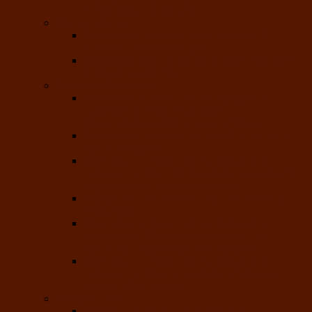
инвалидов по зрению
Фольклорные
Хакасский народный фольклорный
ансамбль «Чон коглерi»
Хакасская фольклорная студия тахпахчи —
ансамбль «Хағба»
Хореографические
Заслуженный коллектив народного
творчества России детская
хореографическая студия «Айас»
Хакасский народный ансамбль песни и
танца «Жарки»
Заслуженный коллектив народного
творчества Республики Хакасия ансамбль
народного танца «Саяночка»
Образцовый ансамбль бального танца
«Тарина»
Заслуженный коллектив народного
творчества Российской Федерации
танцевальная студия «Ынархас»
Заслуженный коллектив народного
творчества России детская эстрадная
студия «Час ханат»
Театральные
Народный театр юного зрителя