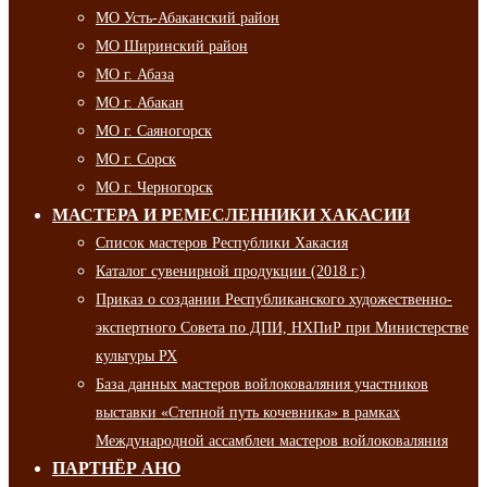
МО Усть-Абаканский район
МО Ширинский район
МО г. Абаза
МО г. Абакан
МО г. Саяногорск
МО г. Сорск
МО г. Черногорск
МАСТЕРА И РЕМЕСЛЕННИКИ ХАКАСИИ
Список мастеров Республики Хакасия
Каталог сувенирной продукции (2018 г.)
Приказ о создании Республиканского художественно-
экспертного Совета по ДПИ, НХПиР при Министерстве
культуры РХ
База данных мастеров войлоковаляния участников
выставки «Степной путь кочевника» в рамках
Международной ассамблеи мастеров войлоковаляния
ПАРТНЁР АНО