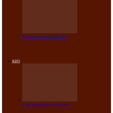
Арт-резиденция «АРОН»
Фестиваль «Голос кочевника» вновь
объединит народы Саяно-Алтая
КИЗ
Клуб инвалидов по зрению