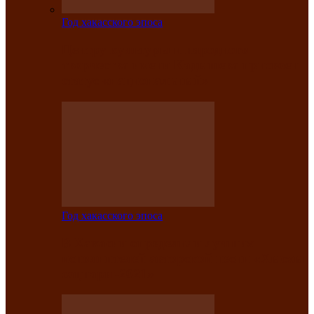
Год хакасского эпоса
Центру культуры и народного
творчества имени Кадышева присвоен
статус «национальный»
Год хакасского эпоса
В Хакасии определили лучших
исполнителей авторской песни «Хысхы
саӊнары-2021»