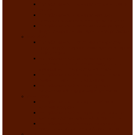
Республиканский конкурс чтецов «Поэзия
души»
Республиканский конкурс народно-
певческих коллективов «Родные напевы»
Республиканский фестиваль юмора среди
людей с нарушениями зрения «Море смеха»
Май 2026
Республиканский фестиваль творчества
среди людей с нарушениями зрения «Народу
победителю»
Республиканский фестиваль-конкурс
носителей и исполнителей традиционного
музыкального творчества «Айтыс»
Республиканский конкурс героических
сказаний имени С.П. Кадышева
Республиканский конкурс детского
творчества «Вот какое наше детство!»
Июнь 2026
Республиканский конкурс «Чайлаг»-
«Летняя усадьба»
Республиканский конкурс национального
костюма «Алтын чазы»-«Золотая степь»
Республиканский конкурс на лучший
традиционный напиток «Айран пайы»
Июль 2026