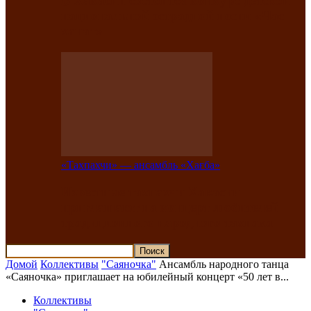
В Хакасии состоится конкурс детской
национальной эстрадной песни «Час
ханат»
«Тахпахчи» — ансамбль «Хағба»
Известные тахпахчи Хакасии
приглашают на концерт любителей
традиционного народного тахпаха
Домой
Коллективы
"Саяночка"
Ансамбль народного танца
«Саяночка» приглашает на юбилейный концерт «50 лет в...
Коллективы