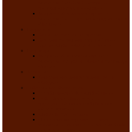
творчества Российской Федерации
танцевальная студия «Ынархас»
Заслуженный коллектив народного
творчества России детская эстрадная студия
«Час ханат»
Театральные
Народный театр юного зрителя
Народная театральная студия «Горячие
сердца» Клуба инвалидов по зрению
Театр моды
Заслуженный коллектив народного
творчества Республики Хакасия театр моды
«Алтыр»
Эстрадные
Хакасская народная эстрадная группа
«Хайджи»
Любительские объединения
Республиканский фотоклуб «Саяны»
Любительское объединение по
традиционной культуре «Арба хоор» —
«Колесо времени»
Клуб любителей чатхана
«Творческая мастерская» — студия
декоративно-прикладного искусства Клуба
инвалидов по зрению