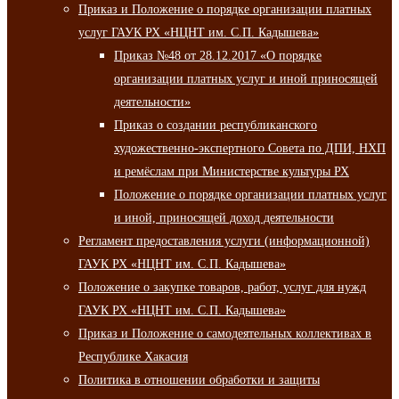
Приказ и Положение о порядке организации платных
услуг ГАУК РХ «НЦНТ им. С.П. Кадышева»
Приказ №48 от 28.12.2017 «О порядке
организации платных услуг и иной приносящей
деятельности»
Приказ о создании республиканского
художественно-экспертного Совета по ДПИ, НХП
и ремёслам при Министерстве культуры РХ
Положение о порядке организации платных услуг
и иной, приносящей доход деятельности
Регламент предоставления услуги (информационной)
ГАУК РХ «НЦНТ им. С.П. Кадышева»
Положение о закупке товаров, работ, услуг для нужд
ГАУК РХ «НЦНТ им. С.П. Кадышева»
Приказ и Положение о самодеятельных коллективах в
Республике Хакасия
Политика в отношении обработки и защиты