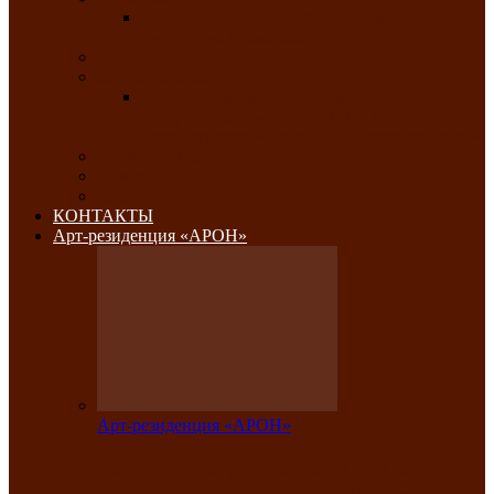
Республиканский фестиваль семейного
творчества «Ромашка»
Август 2026
Сентябрь 2026
Республиканская выставка по
изобразительному и ДПИ, НХР и
фотоискусству «Традиции и современность»
Октябрь 2026
Ноябрь 2026
Декабрь 2026
КОНТАКТЫ
Арт-резиденция «АРОН»
Арт-резиденция «АРОН»
Вокальная студия «Арон» приглашает
на премьерный концерт солистки