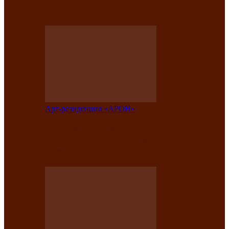
Елены Кызласовой
Арт-резиденция «АРОН»
Единство народов Саяно-Алтая: Гала-
концерт завершил Межрегиональный
фестиваль «Голос кочевника»