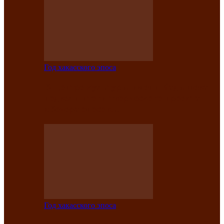
Год хакасского эпоса
В Центре культуры имени Кадышева
подвели итоги творческого проекта
«Вечера эпосов…
Год хакасского эпоса