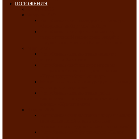
ПОЛОЖЕНИЯ
Январь 2026
Февраль 2026
Республиканский молодёжный конкурс
«Здоровый выбор-твой выбор»
Республиканский фестиваль-конкурс
патриотической песни среди людей с
нарушениями зрения «Виват, Россия!»
Март 2026
Республиканская выставка-конкурс
«Сувениры Хакасии»
Республиканский конкурс игровых
программ «Кӱлӱк аттыӊ ойыннары» —
«Игры трудолюбивой лошади»
Межрегиональный конкурс русского танца
«Сибирское раздолье»
Республиканская выставка работ
самодеятельных художников «Часхы
оннерi»-«Краски весны»
Апрель 2026
Республиканская выставка изобразительного
творчества детей ограниченными
возможностями здоровья «Мы всё можем!»
Республиканский фотоконкурс «Салют
Победы»