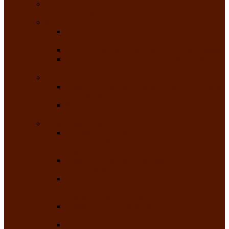
РАСПИСАНИЕ ЗАНЯТИЙ ТВОРЧЕСКИХ
КОЛЛЕКТИВОВ НА 2025-2026 ГОДЫ
Хоровые
Народный ансамбль русской песни
«Медуница»
Русский народный хор им. Михаила Шрамко
Народный хор «Родные напевы» Клуба
инвалидов по зрению
Фольклорные
Хакасский народный фольклорный ансамбль
«Чон коглерi»
Хакасская фольклорная студия тахпахчи —
ансамбль «Хағба»
Хореографические
Заслуженный коллектив народного
творчества России детская хореографическая
студия «Айас»
Хакасский народный ансамбль песни и
танца «Жарки»
Заслуженный коллектив народного
творчества Республики Хакасия ансамбль
народного танца «Саяночка»
Образцовый ансамбль бального танца
«Тарина»
Заслуженный коллектив народного