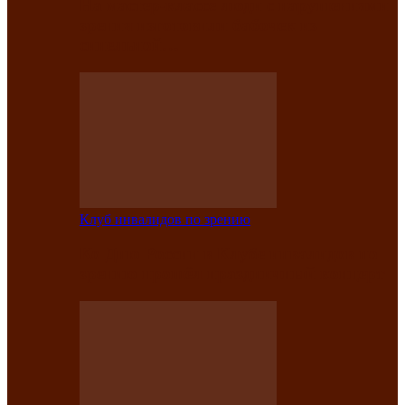
На мастер‑классе люди с нарушениями
зрения изготовили бабочек из
синельной…
Клуб инвалидов по зрению
Ко Дню России в Клубе инвалидов по
зрению прошёл праздничный концерт