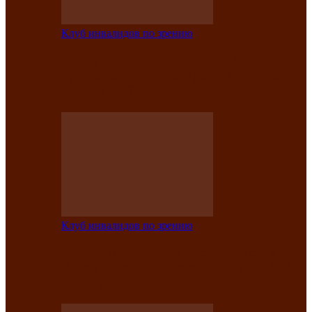
Клуб инвалидов по зрению
Конкурс по социальной реабилитации
прошел среди инвалидов по зрению
Абаканской…
Клуб инвалидов по зрению
Народу победителю посвящается: в
Клубе инвалидов по зрению прошёл 13-
й республиканский…