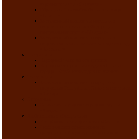
народного танца «Саяночка»
Образцовый ансамбль бального танца
«Тарина»
Заслуженный коллектив народного
творчества Российской Федерации
танцевальная студия «Ынархас»
Заслуженный коллектив народного
творчества России детская эстрадная студия
«Час ханат»
Театральные
Народный театр юного зрителя
Народная театральная студия «Горячие
сердца» Клуба инвалидов по зрению
Театр моды
Заслуженный коллектив народного
творчества Республики Хакасия театр моды
«Алтыр»
Эстрадные
Хакасская народная эстрадная группа
«Хайджи»
Любительские объединения
Республиканский фотоклуб «Саяны»
Любительское объединение по
традиционной культуре «Арба хоор» —
«Колесо времени»