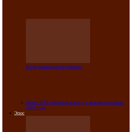
Клубе инвалидов по зрению прошёл 13-
й республиканский…
Клуб инвалидов по зрению
Участники Клуба инвалидов по зрению
заняли призовые места во
Всероссийской…
Отчёт ИТЛ «Особый взгляд» с января по апрель
2023 года
Эпос