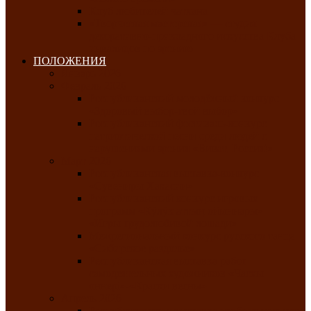
Клуб любителей чатхана
«Творческая мастерская» — студия
декоративно-прикладного искусства Клуба
инвалидов по зрению
ПОЛОЖЕНИЯ
Январь 2026
Февраль 2026
Республиканский молодёжный конкурс
«Здоровый выбор-твой выбор»
Республиканский фестиваль-конкурс
патриотической песни среди людей с
нарушениями зрения «Виват, Россия!»
Март 2026
Республиканская выставка-конкурс
«Сувениры Хакасии»
Республиканский конкурс игровых
программ «Кӱлӱк аттыӊ ойыннары» —
«Игры трудолюбивой лошади»
Межрегиональный конкурс русского танца
«Сибирское раздолье»
Республиканская выставка работ
самодеятельных художников «Часхы
оннерi»-«Краски весны»
Апрель 2026
Республиканская выставка изобразительного