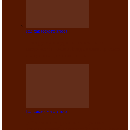
Год хакасского эпоса
Центру культуры и народного
творчества имени Кадышева присвоен
статус «национальный»
Год хакасского эпоса
В Хакасии определили лучших
исполнителей авторской песни «Хысхы