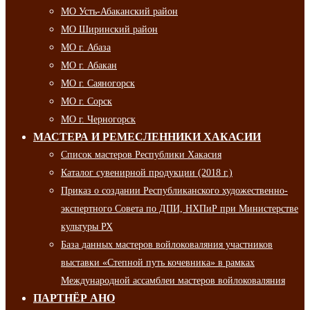
МО Усть-Абаканский район
МО Ширинский район
МО г. Абаза
МО г. Абакан
МО г. Саяногорск
МО г. Сорск
МО г. Черногорск
МАСТЕРА И РЕМЕСЛЕННИКИ ХАКАСИИ
Список мастеров Республики Хакасия
Каталог сувенирной продукции (2018 г.)
Приказ о создании Республиканского художественно-
экспертного Совета по ДПИ, НХПиР при Министерстве
культуры РХ
База данных мастеров войлоковаляния участников
выставки «Степной путь кочевника» в рамках
Международной ассамблеи мастеров войлоковаляния
ПАРТНЁР АНО