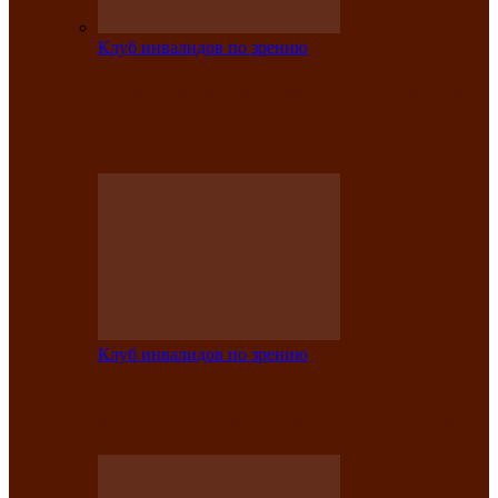
Клуб инвалидов по зрению
На мастер‑классе люди с нарушениями
зрения изготовили бабочек из
синельной…
Клуб инвалидов по зрению
Ко Дню России в Клубе инвалидов по
зрению прошёл праздничный концерт