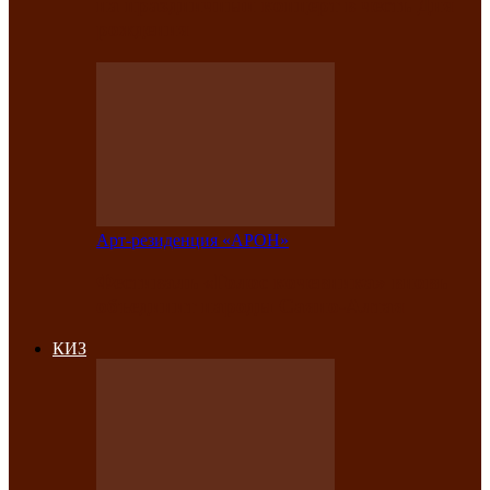
на праздничный концерт в честь Дня
рождения
Арт-резиденция «АРОН»
Фестиваль «Голос кочевника» вновь
объединит народы Саяно-Алтая
КИЗ