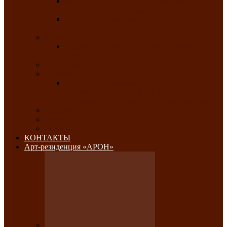
Республиканский конкурс национального
костюма «Алтын чазы»-«Золотая степь»
Республиканский конкурс на лучший
традиционный напиток «Айран пайы»
Июль 2026
Республиканский фестиваль семейного
творчества «Ромашка»
Август 2026
Сентябрь 2026
Республиканская выставка по
изобразительному и ДПИ, НХР и
фотоискусству «Традиции и современность»
Октябрь 2026
Ноябрь 2026
Декабрь 2026
КОНТАКТЫ
Арт-резиденция «АРОН»