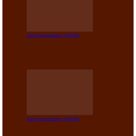
Арт-резиденция «АРОН»
Таланты Хакасии, Тывы и Алтая
представят свою национальную
культуру на фестивале…
Арт-резиденция «АРОН»
Арт-резиденция «АРОН» приглашает