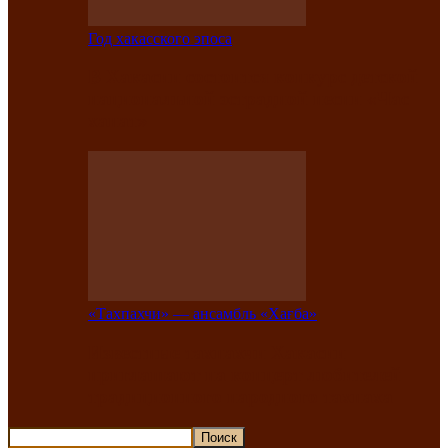
Год хакасского эпоса
В Хакасии состоится конкурс детской
национальной эстрадной песни «Час
ханат»
«Тахпахчи» — ансамбль «Хағба»
Известные тахпахчи Хакасии
приглашают на концерт любителей
традиционного народного тахпаха