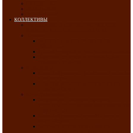
ОКТЯБРЬ-2026
НОЯБРЬ-2026
ДЕКАБРЬ-2026
КОЛЛЕКТИВЫ
РАСПИСАНИЕ ЗАНЯТИЙ ТВОРЧЕСКИХ
КОЛЛЕКТИВОВ НА 2025-2026 ГОДЫ
Хоровые
Народный ансамбль русской песни
«Медуница»
Русский народный хор им. Михаила Шрамко
Народный хор «Родные напевы» Клуба
инвалидов по зрению
Фольклорные
Хакасский народный фольклорный ансамбль
«Чон коглерi»
Хакасская фольклорная студия тахпахчи —
ансамбль «Хағба»
Хореографические
Заслуженный коллектив народного
творчества России детская хореографическая
студия «Айас»
Хакасский народный ансамбль песни и
танца «Жарки»
Заслуженный коллектив народного
творчества Республики Хакасия ансамбль