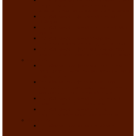
творчества детей ограниченными
возможностями здоровья «Мы всё можем!»
Республиканский фотоконкурс «Салют
Победы»
Республиканский конкурс чтецов «Поэзия
души»
Республиканский конкурс народно-
певческих коллективов «Родные напевы»
Республиканский фестиваль юмора среди
людей с нарушениями зрения «Море смеха»
Май 2026
Республиканский фестиваль творчества
среди людей с нарушениями зрения «Народу
победителю»
Республиканский фестиваль-конкурс
носителей и исполнителей традиционного
музыкального творчества «Айтыс»
Республиканский конкурс героических
сказаний имени С.П. Кадышева
Республиканский конкурс детского
творчества «Вот какое наше детство!»
Июнь 2026
Республиканский конкурс «Чайлаг»-
«Летняя усадьба»