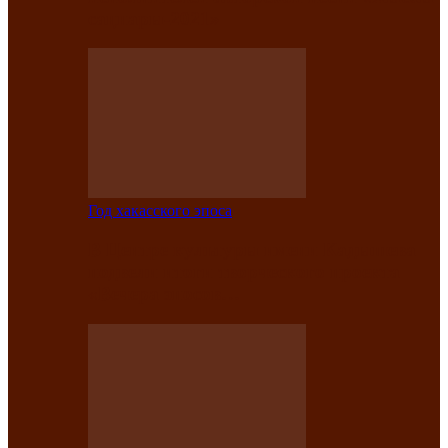
саӊнары-2021»
Год хакасского эпоса
В Центре культуры имени Кадышева
подвели итоги творческого проекта
«Вечера эпосов…