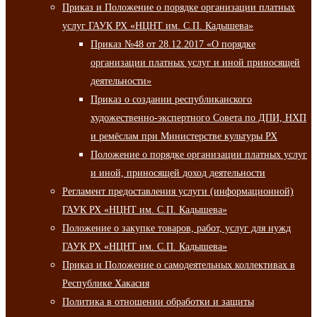
Приказ и Положение о порядке организации платных
услуг ГАУК РХ «НЦНТ им. С.П. Кадышева»
Приказ №48 от 28.12.2017 «О порядке
организации платных услуг и иной приносящей
деятельности»
Приказ о создании республиканского
художественно-экспертного Совета по ДПИ, НХП
и ремёслам при Министерстве культуры РХ
Положение о порядке организации платных услуг
и иной, приносящей доход деятельности
Регламент предоставления услуги (информационной)
ГАУК РХ «НЦНТ им. С.П. Кадышева»
Положение о закупке товаров, работ, услуг для нужд
ГАУК РХ «НЦНТ им. С.П. Кадышева»
Приказ и Положение о самодеятельных коллективах в
Республике Хакасия
Политика в отношении обработки и защиты