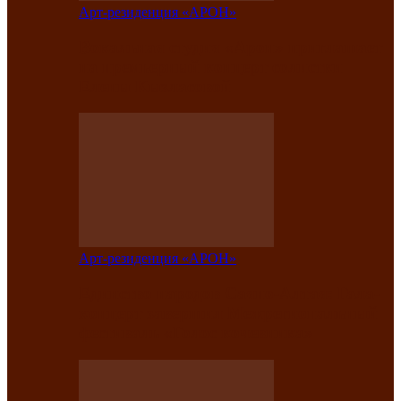
Арт-резиденция «АРОН»
Вокальная студия «Арон» приглашает
на премьерный концерт солистки
Елены Кызласовой
Арт-резиденция «АРОН»
Единство народов Саяно-Алтая: Гала-
концерт завершил Межрегиональный
фестиваль «Голос кочевника»