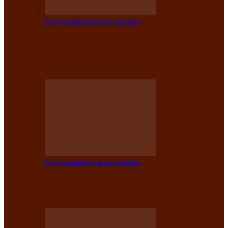
Клуб инвалидов по зрению
На мастер‑классе люди с нарушениями
зрения изготовили бабочек из
синельной…
Клуб инвалидов по зрению
Ко Дню России в Клубе инвалидов по
зрению прошёл праздничный концерт