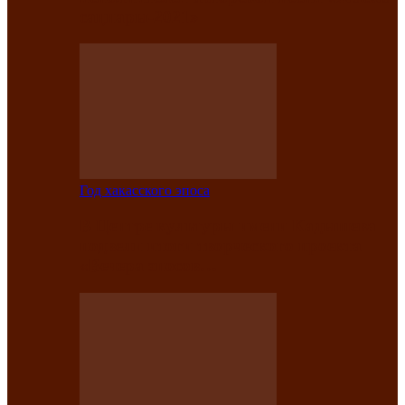
саӊнары-2021»
Год хакасского эпоса
В Центре культуры имени Кадышева
подвели итоги творческого проекта
«Вечера эпосов…