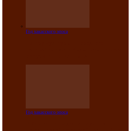
Год хакасского эпоса
Центру культуры и народного
творчества имени Кадышева присвоен
статус «национальный»
Год хакасского эпоса
В Хакасии определили лучших
исполнителей авторской песни «Хысхы