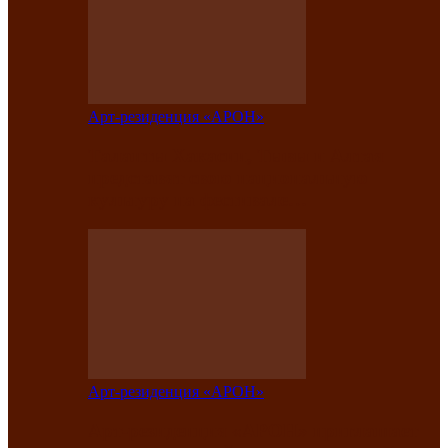
Арт-резиденция «АРОН»
Таланты Хакасии, Тывы и Алтая
представят свою национальную
культуру на фестивале…
Арт-резиденция «АРОН»
Арт-резиденция «АРОН» приглашает