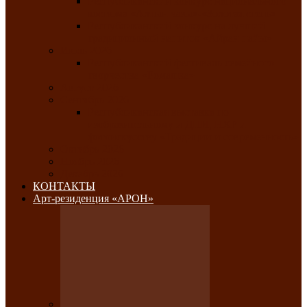
Республиканский конкурс национального
костюма «Алтын чазы»-«Золотая степь»
Республиканский конкурс на лучший
традиционный напиток «Айран пайы»
Июль 2026
Республиканский фестиваль семейного
творчества «Ромашка»
Август 2026
Сентябрь 2026
Республиканская выставка по
изобразительному и ДПИ, НХР и
фотоискусству «Традиции и современность»
Октябрь 2026
Ноябрь 2026
Декабрь 2026
КОНТАКТЫ
Арт-резиденция «АРОН»