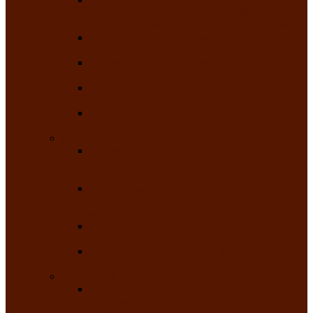
творчества детей ограниченными
возможностями здоровья «Мы всё можем!»
Республиканский фотоконкурс «Салют
Победы»
Республиканский конкурс чтецов «Поэзия
души»
Республиканский конкурс народно-
певческих коллективов «Родные напевы»
Республиканский фестиваль юмора среди
людей с нарушениями зрения «Море смеха»
Май 2026
Республиканский фестиваль творчества
среди людей с нарушениями зрения «Народу
победителю»
Республиканский фестиваль-конкурс
носителей и исполнителей традиционного
музыкального творчества «Айтыс»
Республиканский конкурс героических
сказаний имени С.П. Кадышева
Республиканский конкурс детского
творчества «Вот какое наше детство!»
Июнь 2026
Республиканский конкурс «Чайлаг»-
«Летняя усадьба»