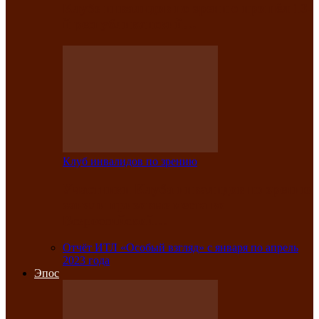
Клубе инвалидов по зрению прошёл 13-
й республиканский…
Клуб инвалидов по зрению
Участники Клуба инвалидов по зрению
заняли призовые места во
Всероссийской…
Отчёт ИТЛ «Особый взгляд» с января по апрель
2023 года
Эпос