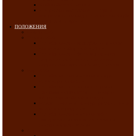
Клуб любителей чатхана
«Творческая мастерская» — студия
декоративно-прикладного искусства Клуба
инвалидов по зрению
ПОЛОЖЕНИЯ
Январь 2026
Февраль 2026
Республиканский молодёжный конкурс
«Здоровый выбор-твой выбор»
Республиканский фестиваль-конкурс
патриотической песни среди людей с
нарушениями зрения «Виват, Россия!»
Март 2026
Республиканская выставка-конкурс
«Сувениры Хакасии»
Республиканский конкурс игровых
программ «Кӱлӱк аттыӊ ойыннары» —
«Игры трудолюбивой лошади»
Межрегиональный конкурс русского танца
«Сибирское раздолье»
Республиканская выставка работ
самодеятельных художников «Часхы
оннерi»-«Краски весны»
Апрель 2026
Республиканская выставка изобразительного