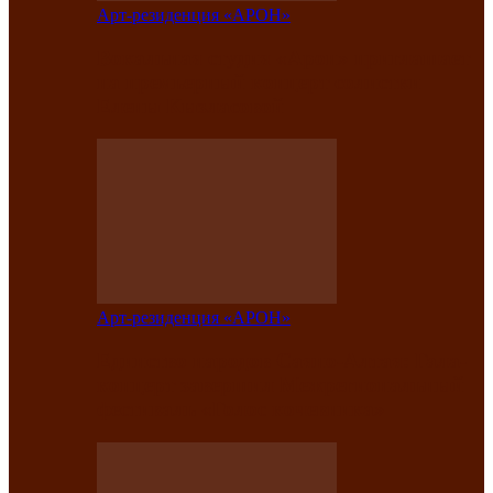
Арт-резиденция «АРОН»
Вокальная студия «Арон» приглашает
на премьерный концерт солистки
Елены Кызласовой
Арт-резиденция «АРОН»
Единство народов Саяно-Алтая: Гала-
концерт завершил Межрегиональный
фестиваль «Голос кочевника»