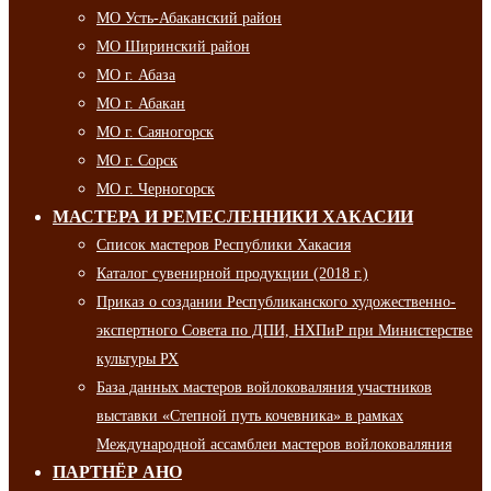
МО Усть-Абаканский район
МО Ширинский район
МО г. Абаза
МО г. Абакан
МО г. Саяногорск
МО г. Сорск
МО г. Черногорск
МАСТЕРА И РЕМЕСЛЕННИКИ ХАКАСИИ
Список мастеров Республики Хакасия
Каталог сувенирной продукции (2018 г.)
Приказ о создании Республиканского художественно-
экспертного Совета по ДПИ, НХПиР при Министерстве
культуры РХ
База данных мастеров войлоковаляния участников
выставки «Степной путь кочевника» в рамках
Международной ассамблеи мастеров войлоковаляния
ПАРТНЁР АНО