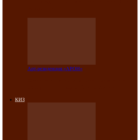
на праздничный концерт в честь Дня
рождения
Арт-резиденция «АРОН»
Фестиваль «Голос кочевника» вновь
объединит народы Саяно-Алтая
КИЗ