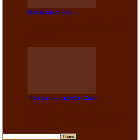
Год хакасского эпоса
В Хакасии состоится конкурс детской
национальной эстрадной песни «Час
ханат»
«Тахпахчи» — ансамбль «Хағба»
Известные тахпахчи Хакасии
приглашают на концерт любителей
традиционного народного тахпаха