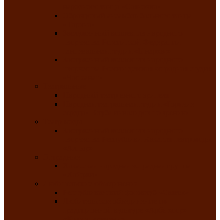
народного танца «Саяночка»
Образцовый ансамбль бального танца
«Тарина»
Заслуженный коллектив народного
творчества Российской Федерации
танцевальная студия «Ынархас»
Заслуженный коллектив народного
творчества России детская эстрадная студия
«Час ханат»
Театральные
Народный театр юного зрителя
Народная театральная студия «Горячие
сердца» Клуба инвалидов по зрению
Театр моды
Заслуженный коллектив народного
творчества Республики Хакасия театр моды
«Алтыр»
Эстрадные
Хакасская народная эстрадная группа
«Хайджи»
Любительские объединения
Республиканский фотоклуб «Саяны»
Любительское объединение по
традиционной культуре «Арба хоор» —
«Колесо времени»