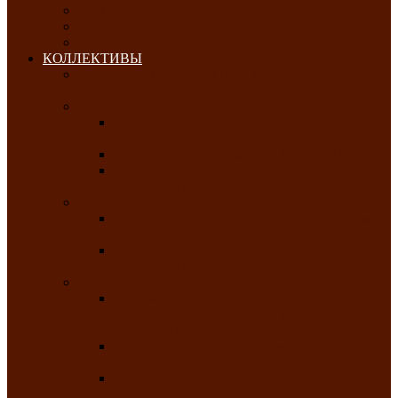
ОКТЯБРЬ-2026
НОЯБРЬ-2026
ДЕКАБРЬ-2026
КОЛЛЕКТИВЫ
РАСПИСАНИЕ ЗАНЯТИЙ ТВОРЧЕСКИХ
КОЛЛЕКТИВОВ НА 2025-2026 ГОДЫ
Хоровые
Народный ансамбль русской песни
«Медуница»
Русский народный хор им. Михаила Шрамко
Народный хор «Родные напевы» Клуба
инвалидов по зрению
Фольклорные
Хакасский народный фольклорный ансамбль
«Чон коглерi»
Хакасская фольклорная студия тахпахчи —
ансамбль «Хағба»
Хореографические
Заслуженный коллектив народного
творчества России детская хореографическая
студия «Айас»
Хакасский народный ансамбль песни и
танца «Жарки»
Заслуженный коллектив народного
творчества Республики Хакасия ансамбль