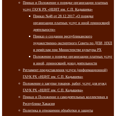
Приказ и Положение о порядке организации платных
услуг ГАУК РХ «НЦНТ им. С.П. Кадышева»
Приказ №48 от 28.12.2017 «О порядке
организации платных услуг и иной приносящей
деятельности»
Приказ о создании республиканского
художественно-экспертного Совета по ДПИ, НХП
и ремёслам при Министерстве культуры РХ
Положение о порядке организации платных услуг
и иной, приносящей доход деятельности
Регламент предоставления услуги (информационной)
ГАУК РХ «НЦНТ им. С.П. Кадышева»
Положение о закупке товаров, работ, услуг для нужд
ГАУК РХ «НЦНТ им. С.П. Кадышева»
Приказ и Положение о самодеятельных коллективах в
Республике Хакасия
Политика в отношении обработки и защиты