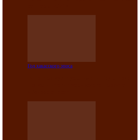
саӊнары-2021»
Год хакасского эпоса
В Центре культуры имени Кадышева
подвели итоги творческого проекта
«Вечера эпосов…