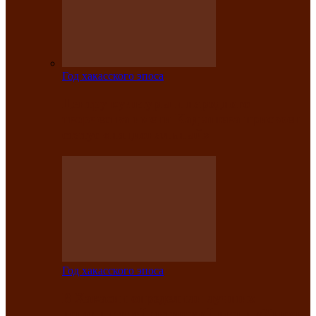
Год хакасского эпоса
Центру культуры и народного
творчества имени Кадышева присвоен
статус «национальный»
Год хакасского эпоса
В Хакасии определили лучших
исполнителей авторской песни «Хысхы