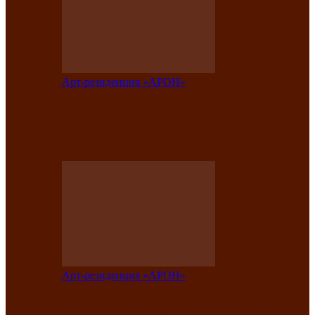
Арт-резиденция «АРОН»
Таланты Хакасии, Тывы и Алтая
представят свою национальную
культуру на фестивале…
Арт-резиденция «АРОН»
Арт-резиденция «АРОН» приглашает