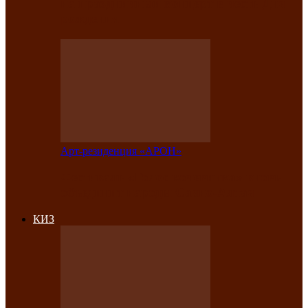
на праздничный концерт в честь Дня
рождения
Арт-резиденция «АРОН»
Фестиваль «Голос кочевника» вновь
объединит народы Саяно-Алтая
КИЗ