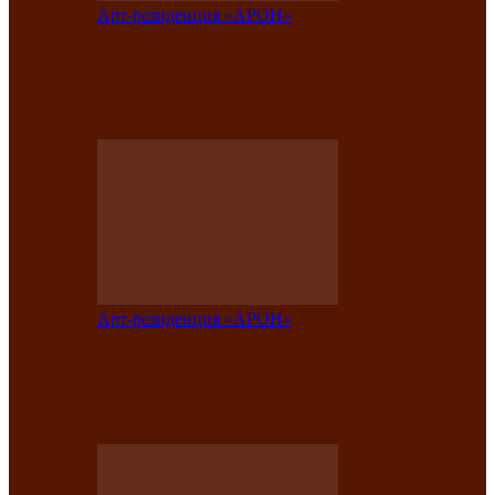
Арт-резиденция «АРОН»
Вокальная студия «Арон» приглашает
на премьерный концерт солистки
Елены Кызласовой
Арт-резиденция «АРОН»
Единство народов Саяно-Алтая: Гала-
концерт завершил Межрегиональный
фестиваль «Голос кочевника»