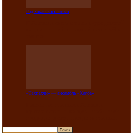
Год хакасского эпоса
В Хакасии состоится конкурс детской
национальной эстрадной песни «Час
ханат»
«Тахпахчи» — ансамбль «Хағба»
Известные тахпахчи Хакасии
приглашают на концерт любителей
традиционного народного тахпаха