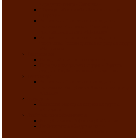
народного танца «Саяночка»
Образцовый ансамбль бального танца
«Тарина»
Заслуженный коллектив народного
творчества Российской Федерации
танцевальная студия «Ынархас»
Заслуженный коллектив народного
творчества России детская эстрадная студия
«Час ханат»
Театральные
Народный театр юного зрителя
Народная театральная студия «Горячие
сердца» Клуба инвалидов по зрению
Театр моды
Заслуженный коллектив народного
творчества Республики Хакасия театр моды
«Алтыр»
Эстрадные
Хакасская народная эстрадная группа
«Хайджи»
Любительские объединения
Республиканский фотоклуб «Саяны»
Любительское объединение по
традиционной культуре «Арба хоор» —
«Колесо времени»