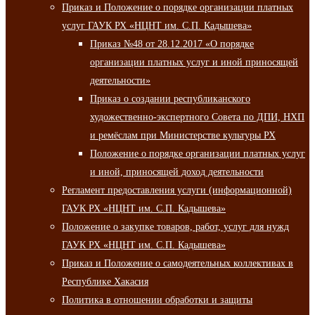
Приказ и Положение о порядке организации платных
услуг ГАУК РХ «НЦНТ им. С.П. Кадышева»
Приказ №48 от 28.12.2017 «О порядке
организации платных услуг и иной приносящей
деятельности»
Приказ о создании республиканского
художественно-экспертного Совета по ДПИ, НХП
и ремёслам при Министерстве культуры РХ
Положение о порядке организации платных услуг
и иной, приносящей доход деятельности
Регламент предоставления услуги (информационной)
ГАУК РХ «НЦНТ им. С.П. Кадышева»
Положение о закупке товаров, работ, услуг для нужд
ГАУК РХ «НЦНТ им. С.П. Кадышева»
Приказ и Положение о самодеятельных коллективах в
Республике Хакасия
Политика в отношении обработки и защиты