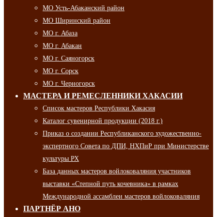
МО Усть-Абаканский район
МО Ширинский район
МО г. Абаза
МО г. Абакан
МО г. Саяногорск
МО г. Сорск
МО г. Черногорск
МАСТЕРА И РЕМЕСЛЕННИКИ ХАКАСИИ
Список мастеров Республики Хакасия
Каталог сувенирной продукции (2018 г.)
Приказ о создании Республиканского художественно-
экспертного Совета по ДПИ, НХПиР при Министерстве
культуры РХ
База данных мастеров войлоковаляния участников
выставки «Степной путь кочевника» в рамках
Международной ассамблеи мастеров войлоковаляния
ПАРТНЁР АНО