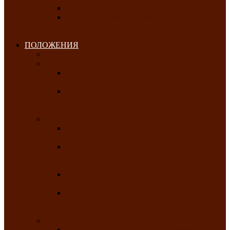
Клуб любителей чатхана
«Творческая мастерская» — студия
декоративно-прикладного искусства Клуба
инвалидов по зрению
ПОЛОЖЕНИЯ
Январь 2026
Февраль 2026
Республиканский молодёжный конкурс
«Здоровый выбор-твой выбор»
Республиканский фестиваль-конкурс
патриотической песни среди людей с
нарушениями зрения «Виват, Россия!»
Март 2026
Республиканская выставка-конкурс
«Сувениры Хакасии»
Республиканский конкурс игровых
программ «Кӱлӱк аттыӊ ойыннары» —
«Игры трудолюбивой лошади»
Межрегиональный конкурс русского танца
«Сибирское раздолье»
Республиканская выставка работ
самодеятельных художников «Часхы
оннерi»-«Краски весны»
Апрель 2026
Республиканская выставка изобразительного