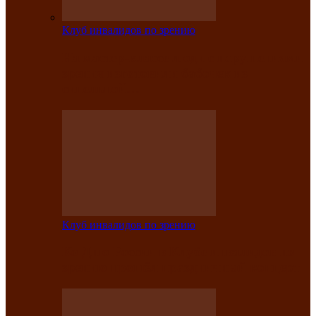
Клуб инвалидов по зрению
На мастер‑классе люди с нарушениями
зрения изготовили бабочек из
синельной…
Клуб инвалидов по зрению
Ко Дню России в Клубе инвалидов по
зрению прошёл праздничный концерт