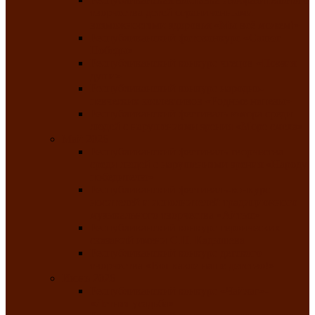
творчества детей ограниченными
возможностями здоровья «Мы всё можем!»
Республиканский фотоконкурс «Салют
Победы»
Республиканский конкурс чтецов «Поэзия
души»
Республиканский конкурс народно-
певческих коллективов «Родные напевы»
Республиканский фестиваль юмора среди
людей с нарушениями зрения «Море смеха»
Май 2026
Республиканский фестиваль творчества
среди людей с нарушениями зрения «Народу
победителю»
Республиканский фестиваль-конкурс
носителей и исполнителей традиционного
музыкального творчества «Айтыс»
Республиканский конкурс героических
сказаний имени С.П. Кадышева
Республиканский конкурс детского
творчества «Вот какое наше детство!»
Июнь 2026
Республиканский конкурс «Чайлаг»-
«Летняя усадьба»