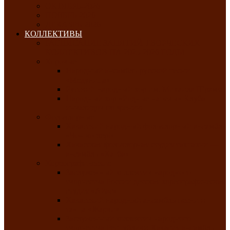
ОКТЯБРЬ-2026
НОЯБРЬ-2026
ДЕКАБРЬ-2026
КОЛЛЕКТИВЫ
РАСПИСАНИЕ ЗАНЯТИЙ ТВОРЧЕСКИХ
КОЛЛЕКТИВОВ НА 2025-2026 ГОДЫ
Хоровые
Народный ансамбль русской песни
«Медуница»
Русский народный хор им. Михаила Шрамко
Народный хор «Родные напевы» Клуба
инвалидов по зрению
Фольклорные
Хакасский народный фольклорный ансамбль
«Чон коглерi»
Хакасская фольклорная студия тахпахчи —
ансамбль «Хағба»
Хореографические
Заслуженный коллектив народного
творчества России детская хореографическая
студия «Айас»
Хакасский народный ансамбль песни и
танца «Жарки»
Заслуженный коллектив народного
творчества Республики Хакасия ансамбль