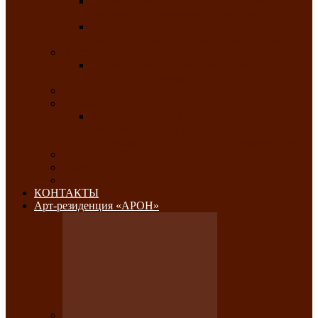
Республиканский конкурс национального
костюма «Алтын чазы»-«Золотая степь»
Республиканский конкурс на лучший
традиционный напиток «Айран пайы»
Июль 2026
Республиканский фестиваль семейного
творчества «Ромашка»
Август 2026
Сентябрь 2026
Республиканская выставка по
изобразительному и ДПИ, НХР и
фотоискусству «Традиции и современность»
Октябрь 2026
Ноябрь 2026
Декабрь 2026
КОНТАКТЫ
Арт-резиденция «АРОН»