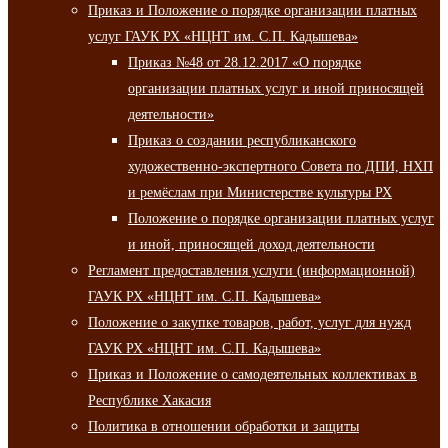
Приказ и Положение о порядке организации платных
услуг ГАУК РХ «НЦНТ им. С.П. Кадышева»
Приказ №48 от 28.12.2017 «О порядке
организации платных услуг и иной приносящей
деятельности»
Приказ о создании республиканского
художественно-экспертного Совета по ДПИ, НХП
и ремёслам при Министерстве культуры РХ
Положение о порядке организации платных услуг
и иной, приносящей доход деятельности
Регламент предоставления услуги (информационной)
ГАУК РХ «НЦНТ им. С.П. Кадышева»
Положение о закупке товаров, работ, услуг для нужд
ГАУК РХ «НЦНТ им. С.П. Кадышева»
Приказ и Положение о самодеятельных коллективах в
Республике Хакасия
Политика в отношении обработки и защиты