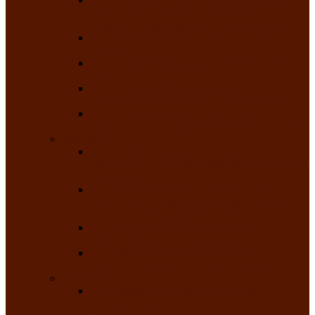
творчества детей ограниченными
возможностями здоровья «Мы всё можем!»
Республиканский фотоконкурс «Салют
Победы»
Республиканский конкурс чтецов «Поэзия
души»
Республиканский конкурс народно-
певческих коллективов «Родные напевы»
Республиканский фестиваль юмора среди
людей с нарушениями зрения «Море смеха»
Май 2026
Республиканский фестиваль творчества
среди людей с нарушениями зрения «Народу
победителю»
Республиканский фестиваль-конкурс
носителей и исполнителей традиционного
музыкального творчества «Айтыс»
Республиканский конкурс героических
сказаний имени С.П. Кадышева
Республиканский конкурс детского
творчества «Вот какое наше детство!»
Июнь 2026
Республиканский конкурс «Чайлаг»-
«Летняя усадьба»