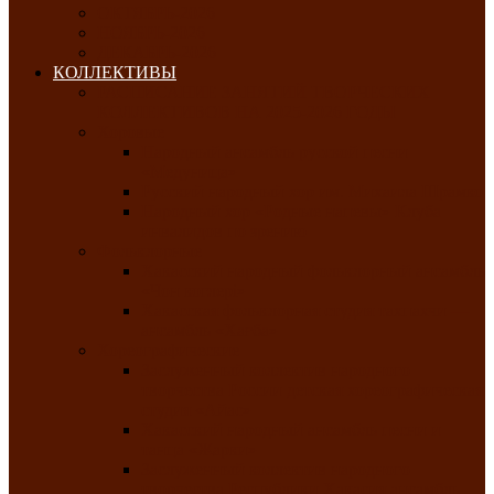
ОКТЯБРЬ-2026
НОЯБРЬ-2026
ДЕКАБРЬ-2026
КОЛЛЕКТИВЫ
РАСПИСАНИЕ ЗАНЯТИЙ ТВОРЧЕСКИХ
КОЛЛЕКТИВОВ НА 2025-2026 ГОДЫ
Хоровые
Народный ансамбль русской песни
«Медуница»
Русский народный хор им. Михаила Шрамко
Народный хор «Родные напевы» Клуба
инвалидов по зрению
Фольклорные
Хакасский народный фольклорный ансамбль
«Чон коглерi»
Хакасская фольклорная студия тахпахчи —
ансамбль «Хағба»
Хореографические
Заслуженный коллектив народного
творчества России детская хореографическая
студия «Айас»
Хакасский народный ансамбль песни и
танца «Жарки»
Заслуженный коллектив народного
творчества Республики Хакасия ансамбль