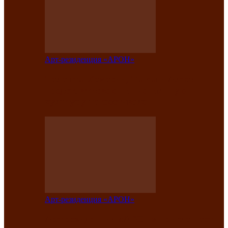
Арт-резиденция «АРОН»
Таланты Хакасии, Тывы и Алтая
представят свою национальную
культуру на фестивале…
Арт-резиденция «АРОН»
Арт-резиденция «АРОН» приглашает