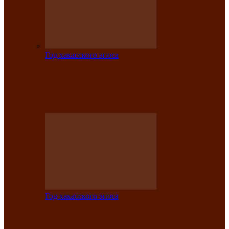
Год хакасского эпоса
Центру культуры и народного
творчества имени Кадышева присвоен
статус «национальный»
Год хакасского эпоса
В Хакасии определили лучших
исполнителей авторской песни «Хысхы