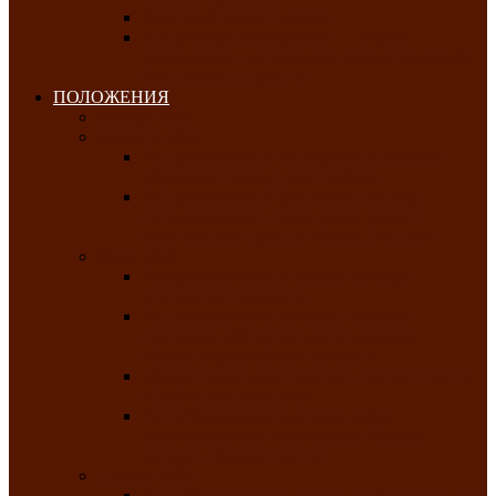
Клуб любителей чатхана
«Творческая мастерская» — студия
декоративно-прикладного искусства Клуба
инвалидов по зрению
ПОЛОЖЕНИЯ
Январь 2026
Февраль 2026
Республиканский молодёжный конкурс
«Здоровый выбор-твой выбор»
Республиканский фестиваль-конкурс
патриотической песни среди людей с
нарушениями зрения «Виват, Россия!»
Март 2026
Республиканская выставка-конкурс
«Сувениры Хакасии»
Республиканский конкурс игровых
программ «Кӱлӱк аттыӊ ойыннары» —
«Игры трудолюбивой лошади»
Межрегиональный конкурс русского танца
«Сибирское раздолье»
Республиканская выставка работ
самодеятельных художников «Часхы
оннерi»-«Краски весны»
Апрель 2026
Республиканская выставка изобразительного