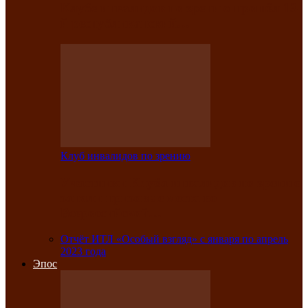
Клубе инвалидов по зрению прошёл 13-
й республиканский…
Клуб инвалидов по зрению
Участники Клуба инвалидов по зрению
заняли призовые места во
Всероссийской…
Отчёт ИТЛ «Особый взгляд» с января по апрель
2023 года
Эпос