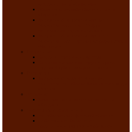
народного танца «Саяночка»
Образцовый ансамбль бального танца
«Тарина»
Заслуженный коллектив народного
творчества Российской Федерации
танцевальная студия «Ынархас»
Заслуженный коллектив народного
творчества России детская эстрадная студия
«Час ханат»
Театральные
Народный театр юного зрителя
Народная театральная студия «Горячие
сердца» Клуба инвалидов по зрению
Театр моды
Заслуженный коллектив народного
творчества Республики Хакасия театр моды
«Алтыр»
Эстрадные
Хакасская народная эстрадная группа
«Хайджи»
Любительские объединения
Республиканский фотоклуб «Саяны»
Любительское объединение по
традиционной культуре «Арба хоор» —
«Колесо времени»