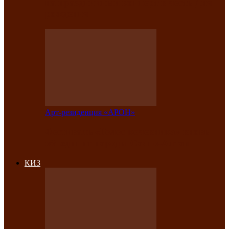
на праздничный концерт в честь Дня
рождения
Арт-резиденция «АРОН»
Фестиваль «Голос кочевника» вновь
объединит народы Саяно-Алтая
КИЗ