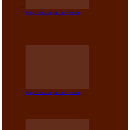
Клуб инвалидов по зрению
На мастер‑классе люди с нарушениями
зрения изготовили бабочек из
синельной…
Клуб инвалидов по зрению
Ко Дню России в Клубе инвалидов по
зрению прошёл праздничный концерт