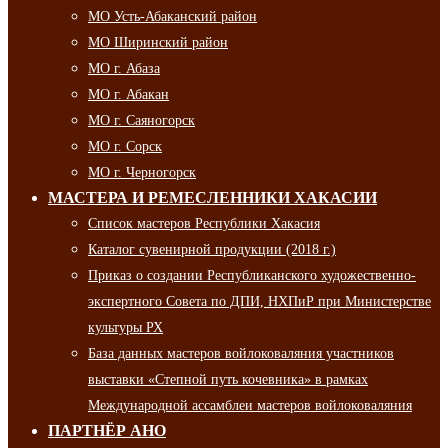
МО Усть-Абаканский район
МО Ширинский район
МО г. Абаза
МО г. Абакан
МО г. Саяногорск
МО г. Сорск
МО г. Черногорск
МАСТЕРА И РЕМЕСЛЕННИКИ ХАКАСИИ
Список мастеров Республики Хакасия
Каталог сувенирной продукции (2018 г.)
Приказ о создании Республиканского художественно-
экспертного Совета по ДПИ, НХПиР при Министерстве
культуры РХ
База данных мастеров войлоковаляния участников
выставки «Степной путь кочевника» в рамках
Международной ассамблеи мастеров войлоковаляния
ПАРТНЁР АНО