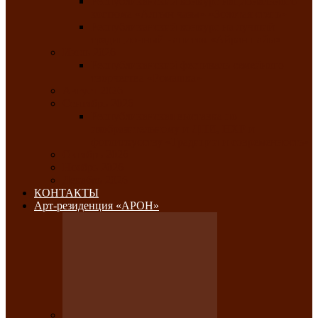
Республиканский конкурс национального
костюма «Алтын чазы»-«Золотая степь»
Республиканский конкурс на лучший
традиционный напиток «Айран пайы»
Июль 2026
Республиканский фестиваль семейного
творчества «Ромашка»
Август 2026
Сентябрь 2026
Республиканская выставка по
изобразительному и ДПИ, НХР и
фотоискусству «Традиции и современность»
Октябрь 2026
Ноябрь 2026
Декабрь 2026
КОНТАКТЫ
Арт-резиденция «АРОН»