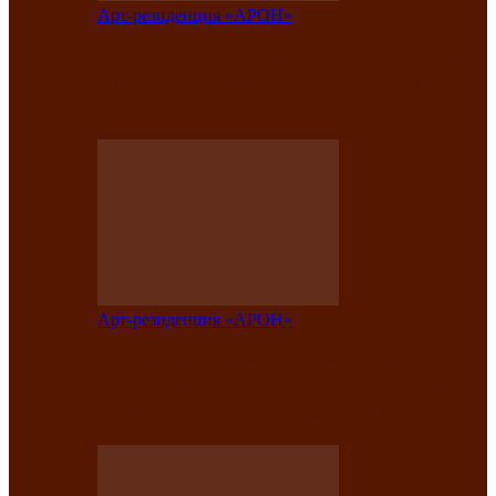
Арт-резиденция «АРОН»
Вокальная студия «Арон» приглашает
на премьерный концерт солистки
Елены Кызласовой
Арт-резиденция «АРОН»
Единство народов Саяно-Алтая: Гала-
концерт завершил Межрегиональный
фестиваль «Голос кочевника»