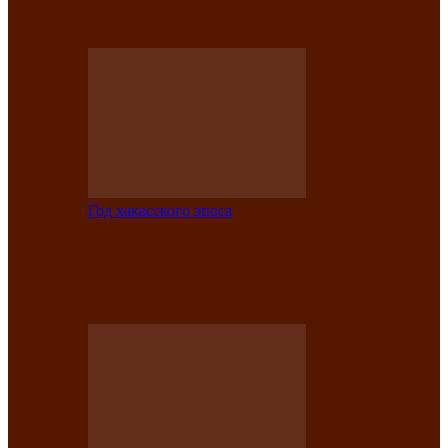
саӊнары-2021»
Год хакасского эпоса
В Центре культуры имени Кадышева
подвели итоги творческого проекта
«Вечера эпосов…