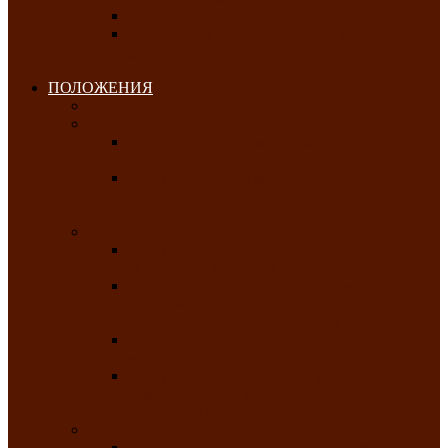
Клуб любителей чатхана
«Творческая мастерская» — студия
декоративно-прикладного искусства Клуба
инвалидов по зрению
ПОЛОЖЕНИЯ
Январь 2026
Февраль 2026
Республиканский молодёжный конкурс
«Здоровый выбор-твой выбор»
Республиканский фестиваль-конкурс
патриотической песни среди людей с
нарушениями зрения «Виват, Россия!»
Март 2026
Республиканская выставка-конкурс
«Сувениры Хакасии»
Республиканский конкурс игровых
программ «Кӱлӱк аттыӊ ойыннары» —
«Игры трудолюбивой лошади»
Межрегиональный конкурс русского танца
«Сибирское раздолье»
Республиканская выставка работ
самодеятельных художников «Часхы
оннерi»-«Краски весны»
Апрель 2026
Республиканская выставка изобразительного