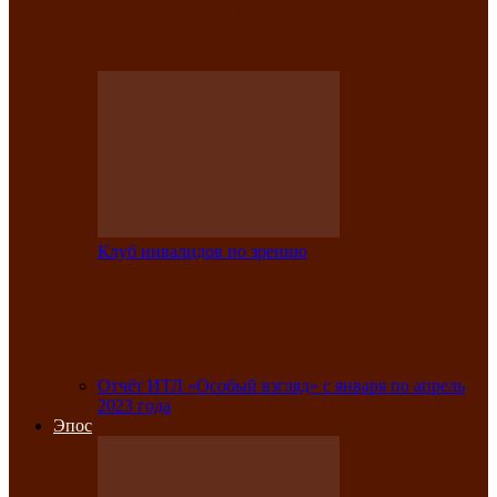
Клубе инвалидов по зрению прошёл 13-
й республиканский…
Клуб инвалидов по зрению
Участники Клуба инвалидов по зрению
заняли призовые места во
Всероссийской…
Отчёт ИТЛ «Особый взгляд» с января по апрель
2023 года
Эпос