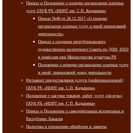
Приказ и Положение о порядке организации платных
услуг ГАУК РХ «НЦНТ им. С.П. Кадышева»
Приказ №48 от 28.12.2017 «О порядке
организации платных услуг и иной приносящей
деятельности»
Приказ о создании республиканского
художественно-экспертного Совета по ДПИ, НХП
и ремёслам при Министерстве культуры РХ
Положение о порядке организации платных услуг
и иной, приносящей доход деятельности
Регламент предоставления услуги (информационной)
ГАУК РХ «НЦНТ им. С.П. Кадышева»
Положение о закупке товаров, работ, услуг для нужд
ГАУК РХ «НЦНТ им. С.П. Кадышева»
Приказ и Положение о самодеятельных коллективах в
Республике Хакасия
Политика в отношении обработки и защиты