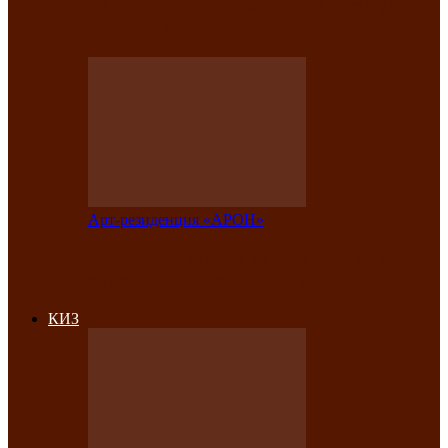
на праздничный концерт в честь Дня
рождения
Арт-резиденция «АРОН»
Фестиваль «Голос кочевника» вновь
объединит народы Саяно-Алтая
КИЗ