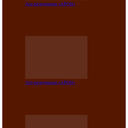
Арт-резиденция «АРОН»
Вокальная студия «Арон» приглашает
на премьерный концерт солистки
Елены Кызласовой
Арт-резиденция «АРОН»
Единство народов Саяно-Алтая: Гала-
концерт завершил Межрегиональный
фестиваль «Голос кочевника»