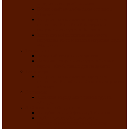
народного танца «Саяночка»
Образцовый ансамбль бального танца
«Тарина»
Заслуженный коллектив народного
творчества Российской Федерации
танцевальная студия «Ынархас»
Заслуженный коллектив народного
творчества России детская эстрадная студия
«Час ханат»
Театральные
Народный театр юного зрителя
Народная театральная студия «Горячие
сердца» Клуба инвалидов по зрению
Театр моды
Заслуженный коллектив народного
творчества Республики Хакасия театр моды
«Алтыр»
Эстрадные
Хакасская народная эстрадная группа
«Хайджи»
Любительские объединения
Республиканский фотоклуб «Саяны»
Любительское объединение по
традиционной культуре «Арба хоор» —
«Колесо времени»