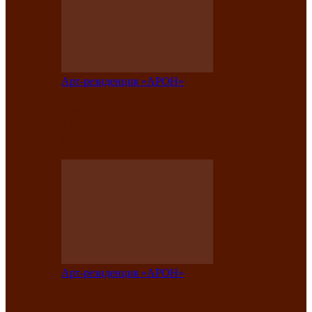
Арт-резиденция «АРОН»
Таланты Хакасии, Тывы и Алтая
представят свою национальную
культуру на фестивале…
Арт-резиденция «АРОН»
Арт-резиденция «АРОН» приглашает