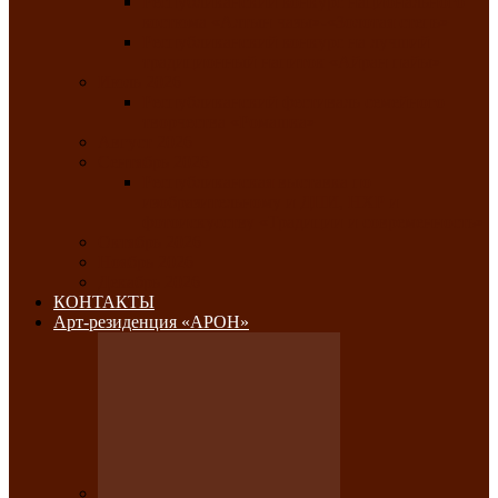
Республиканский конкурс национального
костюма «Алтын чазы»-«Золотая степь»
Республиканский конкурс на лучший
традиционный напиток «Айран пайы»
Июль 2026
Республиканский фестиваль семейного
творчества «Ромашка»
Август 2026
Сентябрь 2026
Республиканская выставка по
изобразительному и ДПИ, НХР и
фотоискусству «Традиции и современность»
Октябрь 2026
Ноябрь 2026
Декабрь 2026
КОНТАКТЫ
Арт-резиденция «АРОН»