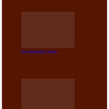
саӊнары-2021»
Год хакасского эпоса
В Центре культуры имени Кадышева
подвели итоги творческого проекта
«Вечера эпосов…