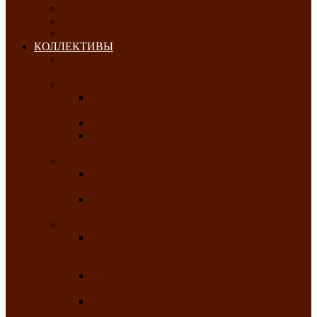
ОКТЯБРЬ-2026
НОЯБРЬ-2026
ДЕКАБРЬ-2026
КОЛЛЕКТИВЫ
РАСПИСАНИЕ ЗАНЯТИЙ ТВОРЧЕСКИХ
КОЛЛЕКТИВОВ НА 2025-2026 ГОДЫ
Хоровые
Народный ансамбль русской песни
«Медуница»
Русский народный хор им. Михаила Шрамко
Народный хор «Родные напевы» Клуба
инвалидов по зрению
Фольклорные
Хакасский народный фольклорный ансамбль
«Чон коглерi»
Хакасская фольклорная студия тахпахчи —
ансамбль «Хағба»
Хореографические
Заслуженный коллектив народного
творчества России детская хореографическая
студия «Айас»
Хакасский народный ансамбль песни и
танца «Жарки»
Заслуженный коллектив народного
творчества Республики Хакасия ансамбль