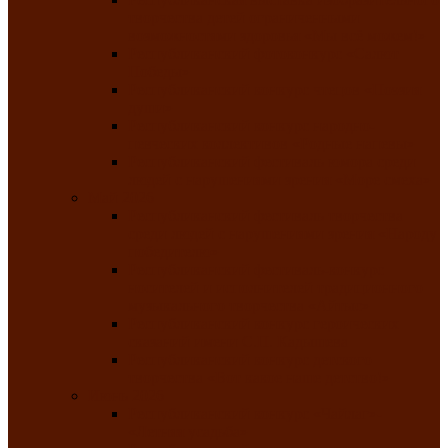
творчества детей ограниченными
возможностями здоровья «Мы всё можем!»
Республиканский фотоконкурс «Салют
Победы»
Республиканский конкурс чтецов «Поэзия
души»
Республиканский конкурс народно-
певческих коллективов «Родные напевы»
Республиканский фестиваль юмора среди
людей с нарушениями зрения «Море смеха»
Май 2026
Республиканский фестиваль творчества
среди людей с нарушениями зрения «Народу
победителю»
Республиканский фестиваль-конкурс
носителей и исполнителей традиционного
музыкального творчества «Айтыс»
Республиканский конкурс героических
сказаний имени С.П. Кадышева
Республиканский конкурс детского
творчества «Вот какое наше детство!»
Июнь 2026
Республиканский конкурс «Чайлаг»-
«Летняя усадьба»