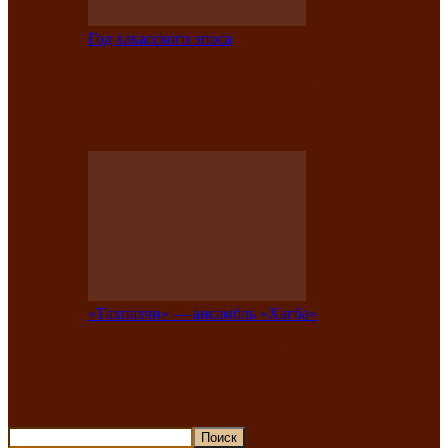
Год хакасского эпоса
В Хакасии состоится конкурс детской
национальной эстрадной песни «Час
ханат»
«Тахпахчи» — ансамбль «Хағба»
Известные тахпахчи Хакасии
приглашают на концерт любителей
традиционного народного тахпаха