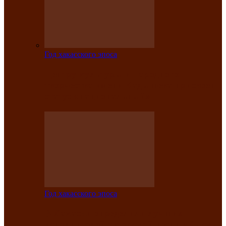
Год хакасского эпоса
Центру культуры и народного
творчества имени Кадышева присвоен
статус «национальный»
Год хакасского эпоса
В Хакасии определили лучших
исполнителей авторской песни «Хысхы