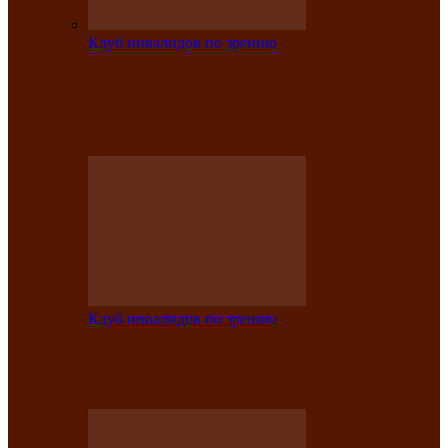
Клуб инвалидов по зрению
На мастер‑классе люди с нарушениями
зрения изготовили бабочек из
синельной…
Клуб инвалидов по зрению
Ко Дню России в Клубе инвалидов по
зрению прошёл праздничный концерт