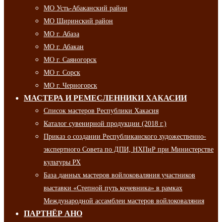
МО Усть-Абаканский район
МО Ширинский район
МО г. Абаза
МО г. Абакан
МО г. Саяногорск
МО г. Сорск
МО г. Черногорск
МАСТЕРА И РЕМЕСЛЕННИКИ ХАКАСИИ
Список мастеров Республики Хакасия
Каталог сувенирной продукции (2018 г.)
Приказ о создании Республиканского художественно-
экспертного Совета по ДПИ, НХПиР при Министерстве
культуры РХ
База данных мастеров войлоковаляния участников
выставки «Степной путь кочевника» в рамках
Международной ассамблеи мастеров войлоковаляния
ПАРТНЁР АНО