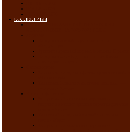
ОКТЯБРЬ-2026
НОЯБРЬ-2026
ДЕКАБРЬ-2026
КОЛЛЕКТИВЫ
РАСПИСАНИЕ ЗАНЯТИЙ ТВОРЧЕСКИХ
КОЛЛЕКТИВОВ НА 2025-2026 ГОДЫ
Хоровые
Народный ансамбль русской песни
«Медуница»
Русский народный хор им. Михаила Шрамко
Народный хор «Родные напевы» Клуба
инвалидов по зрению
Фольклорные
Хакасский народный фольклорный ансамбль
«Чон коглерi»
Хакасская фольклорная студия тахпахчи —
ансамбль «Хағба»
Хореографические
Заслуженный коллектив народного
творчества России детская хореографическая
студия «Айас»
Хакасский народный ансамбль песни и
танца «Жарки»
Заслуженный коллектив народного
творчества Республики Хакасия ансамбль