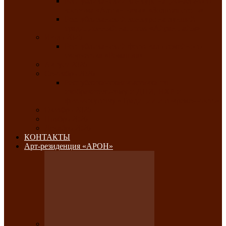
Республиканский конкурс национального
костюма «Алтын чазы»-«Золотая степь»
Республиканский конкурс на лучший
традиционный напиток «Айран пайы»
Июль 2026
Республиканский фестиваль семейного
творчества «Ромашка»
Август 2026
Сентябрь 2026
Республиканская выставка по
изобразительному и ДПИ, НХР и
фотоискусству «Традиции и современность»
Октябрь 2026
Ноябрь 2026
Декабрь 2026
КОНТАКТЫ
Арт-резиденция «АРОН»