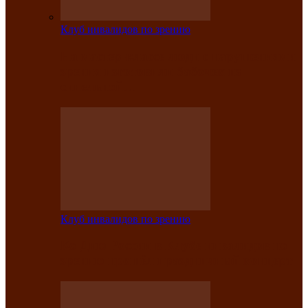
Клуб инвалидов по зрению
На мастер‑классе люди с нарушениями
зрения изготовили бабочек из
синельной…
Клуб инвалидов по зрению
Ко Дню России в Клубе инвалидов по
зрению прошёл праздничный концерт