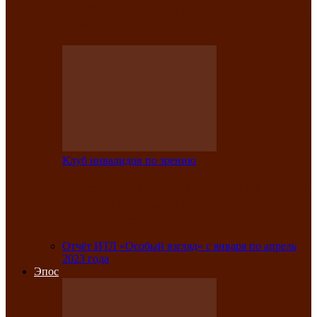
Клубе инвалидов по зрению прошёл 13-
й республиканский…
Клуб инвалидов по зрению
Участники Клуба инвалидов по зрению
заняли призовые места во
Всероссийской…
Отчёт ИТЛ «Особый взгляд» с января по апрель
2023 года
Эпос