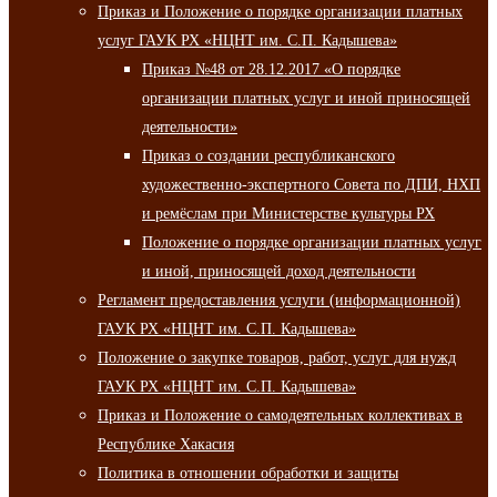
Приказ и Положение о порядке организации платных
услуг ГАУК РХ «НЦНТ им. С.П. Кадышева»
Приказ №48 от 28.12.2017 «О порядке
организации платных услуг и иной приносящей
деятельности»
Приказ о создании республиканского
художественно-экспертного Совета по ДПИ, НХП
и ремёслам при Министерстве культуры РХ
Положение о порядке организации платных услуг
и иной, приносящей доход деятельности
Регламент предоставления услуги (информационной)
ГАУК РХ «НЦНТ им. С.П. Кадышева»
Положение о закупке товаров, работ, услуг для нужд
ГАУК РХ «НЦНТ им. С.П. Кадышева»
Приказ и Положение о самодеятельных коллективах в
Республике Хакасия
Политика в отношении обработки и защиты