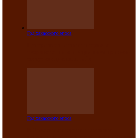
Год хакасского эпоса
Центру культуры и народного
творчества имени Кадышева присвоен
статус «национальный»
Год хакасского эпоса
В Хакасии определили лучших
исполнителей авторской песни «Хысхы