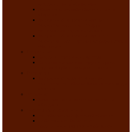
народного танца «Саяночка»
Образцовый ансамбль бального танца
«Тарина»
Заслуженный коллектив народного
творчества Российской Федерации
танцевальная студия «Ынархас»
Заслуженный коллектив народного
творчества России детская эстрадная студия
«Час ханат»
Театральные
Народный театр юного зрителя
Народная театральная студия «Горячие
сердца» Клуба инвалидов по зрению
Театр моды
Заслуженный коллектив народного
творчества Республики Хакасия театр моды
«Алтыр»
Эстрадные
Хакасская народная эстрадная группа
«Хайджи»
Любительские объединения
Республиканский фотоклуб «Саяны»
Любительское объединение по
традиционной культуре «Арба хоор» —
«Колесо времени»