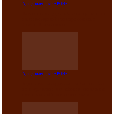
Арт-резиденция «АРОН»
Вокальная студия «Арон» приглашает
на премьерный концерт солистки
Елены Кызласовой
Арт-резиденция «АРОН»
Единство народов Саяно-Алтая: Гала-
концерт завершил Межрегиональный
фестиваль «Голос кочевника»