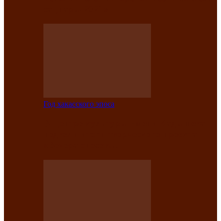
саӊнары-2021»
Год хакасского эпоса
В Центре культуры имени Кадышева
подвели итоги творческого проекта
«Вечера эпосов…