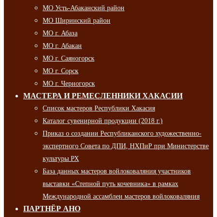
МО Усть-Абаканский район
МО Ширинский район
МО г. Абаза
МО г. Абакан
МО г. Саяногорск
МО г. Сорск
МО г. Черногорск
МАСТЕРА И РЕМЕСЛЕННИКИ ХАКАСИИ
Список мастеров Республики Хакасия
Каталог сувенирной продукции (2018 г.)
Приказ о создании Республиканского художественно-
экспертного Совета по ДПИ, НХПиР при Министерстве
культуры РХ
База данных мастеров войлоковаляния участников
выставки «Степной путь кочевника» в рамках
Международной ассамблеи мастеров войлоковаляния
ПАРТНЁР АНО