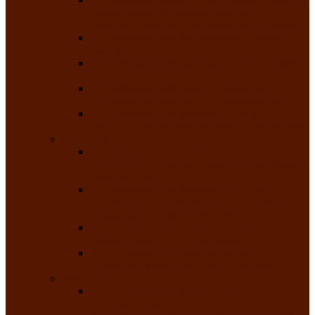
творчества детей ограниченными
возможностями здоровья «Мы всё можем!»
Республиканский фотоконкурс «Салют
Победы»
Республиканский конкурс чтецов «Поэзия
души»
Республиканский конкурс народно-
певческих коллективов «Родные напевы»
Республиканский фестиваль юмора среди
людей с нарушениями зрения «Море смеха»
Май 2026
Республиканский фестиваль творчества
среди людей с нарушениями зрения «Народу
победителю»
Республиканский фестиваль-конкурс
носителей и исполнителей традиционного
музыкального творчества «Айтыс»
Республиканский конкурс героических
сказаний имени С.П. Кадышева
Республиканский конкурс детского
творчества «Вот какое наше детство!»
Июнь 2026
Республиканский конкурс «Чайлаг»-
«Летняя усадьба»