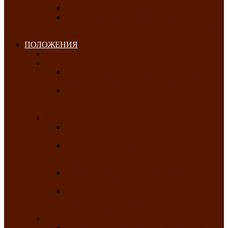
Клуб любителей чатхана
«Творческая мастерская» — студия
декоративно-прикладного искусства Клуба
инвалидов по зрению
ПОЛОЖЕНИЯ
Январь 2026
Февраль 2026
Республиканский молодёжный конкурс
«Здоровый выбор-твой выбор»
Республиканский фестиваль-конкурс
патриотической песни среди людей с
нарушениями зрения «Виват, Россия!»
Март 2026
Республиканская выставка-конкурс
«Сувениры Хакасии»
Республиканский конкурс игровых
программ «Кӱлӱк аттыӊ ойыннары» —
«Игры трудолюбивой лошади»
Межрегиональный конкурс русского танца
«Сибирское раздолье»
Республиканская выставка работ
самодеятельных художников «Часхы
оннерi»-«Краски весны»
Апрель 2026
Республиканская выставка изобразительного