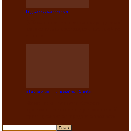
Год хакасского эпоса
В Хакасии состоится конкурс детской
национальной эстрадной песни «Час
ханат»
«Тахпахчи» — ансамбль «Хағба»
Известные тахпахчи Хакасии
приглашают на концерт любителей
традиционного народного тахпаха