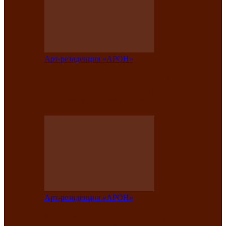
Арт-резиденция «АРОН»
Таланты Хакасии, Тывы и Алтая
представят свою национальную
культуру на фестивале…
Арт-резиденция «АРОН»
Арт-резиденция «АРОН» приглашает