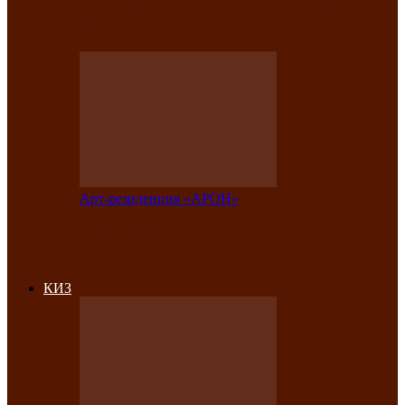
на праздничный концерт в честь Дня
рождения
Арт-резиденция «АРОН»
Фестиваль «Голос кочевника» вновь
объединит народы Саяно-Алтая
КИЗ