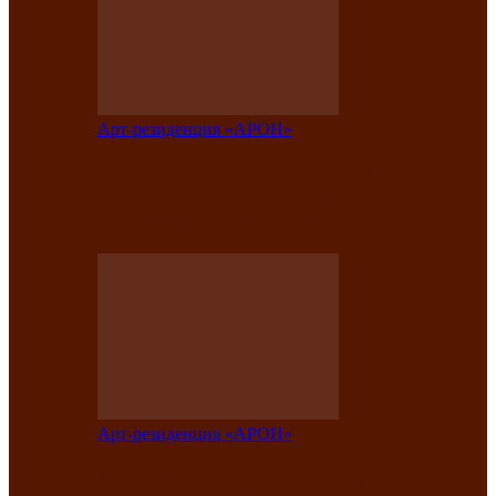
Арт-резиденция «АРОН»
Таланты Хакасии, Тывы и Алтая
представят свою национальную
культуру на фестивале…
Арт-резиденция «АРОН»
Арт-резиденция «АРОН» приглашает