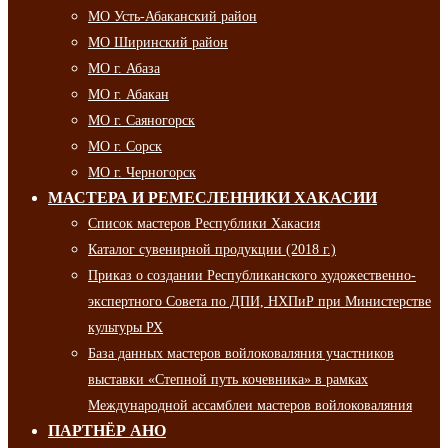
МО Усть-Абаканский район
МО Ширинский район
МО г. Абаза
МО г. Абакан
МО г. Саяногорск
МО г. Сорск
МО г. Черногорск
МАСТЕРА И РЕМЕСЛЕННИКИ ХАКАСИИ
Список мастеров Республики Хакасия
Каталог сувенирной продукции (2018 г.)
Приказ о создании Республиканского художественно-
экспертного Совета по ДПИ, НХПиР при Министерстве
культуры РХ
База данных мастеров войлоковаляния участников
выставки «Степной путь кочевника» в рамках
Международной ассамблеи мастеров войлоковаляния
ПАРТНЁР АНО