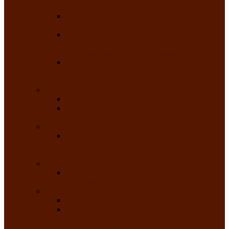
народного танца «Саяночка»
Образцовый ансамбль бального танца
«Тарина»
Заслуженный коллектив народного
творчества Российской Федерации
танцевальная студия «Ынархас»
Заслуженный коллектив народного
творчества России детская эстрадная студия
«Час ханат»
Театральные
Народный театр юного зрителя
Народная театральная студия «Горячие
сердца» Клуба инвалидов по зрению
Театр моды
Заслуженный коллектив народного
творчества Республики Хакасия театр моды
«Алтыр»
Эстрадные
Хакасская народная эстрадная группа
«Хайджи»
Любительские объединения
Республиканский фотоклуб «Саяны»
Любительское объединение по
традиционной культуре «Арба хоор» —
«Колесо времени»