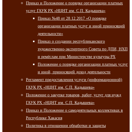
Приказ и Положение о порядке организации платных
услуг ГАУК РХ «НЦНТ им. С.П. Кадышева»
Приказ №48 от 28.12.2017 «О порядке
организации платных услуг и иной приносящей
деятельности»
Приказ о создании республиканского
художественно-экспертного Совета по ДПИ, НХП
и ремёслам при Министерстве культуры РХ
Положение о порядке организации платных услуг
и иной, приносящей доход деятельности
Регламент предоставления услуги (информационной)
ГАУК РХ «НЦНТ им. С.П. Кадышева»
Положение о закупке товаров, работ, услуг для нужд
ГАУК РХ «НЦНТ им. С.П. Кадышева»
Приказ и Положение о самодеятельных коллективах в
Республике Хакасия
Политика в отношении обработки и защиты