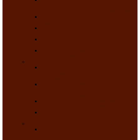
творчества детей ограниченными
возможностями здоровья «Мы всё можем!»
Республиканский фотоконкурс «Салют
Победы»
Республиканский конкурс чтецов «Поэзия
души»
Республиканский конкурс народно-
певческих коллективов «Родные напевы»
Республиканский фестиваль юмора среди
людей с нарушениями зрения «Море смеха»
Май 2026
Республиканский фестиваль творчества
среди людей с нарушениями зрения «Народу
победителю»
Республиканский фестиваль-конкурс
носителей и исполнителей традиционного
музыкального творчества «Айтыс»
Республиканский конкурс героических
сказаний имени С.П. Кадышева
Республиканский конкурс детского
творчества «Вот какое наше детство!»
Июнь 2026
Республиканский конкурс «Чайлаг»-
«Летняя усадьба»