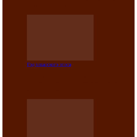
саӊнары-2021»
Год хакасского эпоса
В Центре культуры имени Кадышева
подвели итоги творческого проекта
«Вечера эпосов…