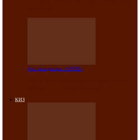
на праздничный концерт в честь Дня
рождения
Арт-резиденция «АРОН»
Фестиваль «Голос кочевника» вновь
объединит народы Саяно-Алтая
КИЗ