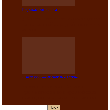
Год хакасского эпоса
В Хакасии состоится конкурс детской
национальной эстрадной песни «Час
ханат»
«Тахпахчи» — ансамбль «Хағба»
Известные тахпахчи Хакасии
приглашают на концерт любителей
традиционного народного тахпаха