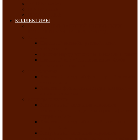
ОКТЯБРЬ-2026
НОЯБРЬ-2026
ДЕКАБРЬ-2026
КОЛЛЕКТИВЫ
РАСПИСАНИЕ ЗАНЯТИЙ ТВОРЧЕСКИХ
КОЛЛЕКТИВОВ НА 2025-2026 ГОДЫ
Хоровые
Народный ансамбль русской песни
«Медуница»
Русский народный хор им. Михаила Шрамко
Народный хор «Родные напевы» Клуба
инвалидов по зрению
Фольклорные
Хакасский народный фольклорный ансамбль
«Чон коглерi»
Хакасская фольклорная студия тахпахчи —
ансамбль «Хағба»
Хореографические
Заслуженный коллектив народного
творчества России детская хореографическая
студия «Айас»
Хакасский народный ансамбль песни и
танца «Жарки»
Заслуженный коллектив народного
творчества Республики Хакасия ансамбль