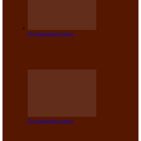
Год хакасского эпоса
Центру культуры и народного
творчества имени Кадышева присвоен
статус «национальный»
Год хакасского эпоса
В Хакасии определили лучших
исполнителей авторской песни «Хысхы