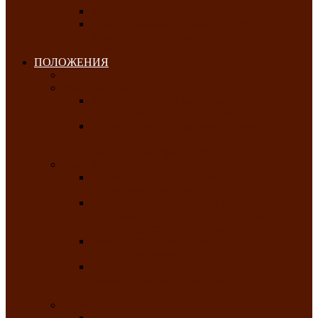
Клуб любителей чатхана
«Творческая мастерская» — студия
декоративно-прикладного искусства Клуба
инвалидов по зрению
ПОЛОЖЕНИЯ
Январь 2026
Февраль 2026
Республиканский молодёжный конкурс
«Здоровый выбор-твой выбор»
Республиканский фестиваль-конкурс
патриотической песни среди людей с
нарушениями зрения «Виват, Россия!»
Март 2026
Республиканская выставка-конкурс
«Сувениры Хакасии»
Республиканский конкурс игровых
программ «Кӱлӱк аттыӊ ойыннары» —
«Игры трудолюбивой лошади»
Межрегиональный конкурс русского танца
«Сибирское раздолье»
Республиканская выставка работ
самодеятельных художников «Часхы
оннерi»-«Краски весны»
Апрель 2026
Республиканская выставка изобразительного