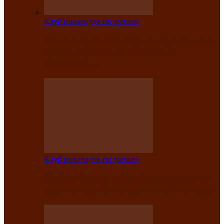
Клуб инвалидов по зрению
На мастер‑классе люди с нарушениями
зрения изготовили бабочек из
синельной…
Клуб инвалидов по зрению
Ко Дню России в Клубе инвалидов по
зрению прошёл праздничный концерт