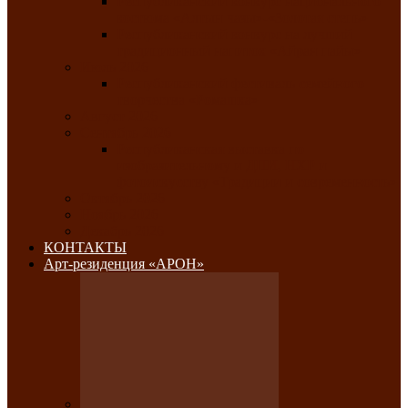
Республиканский конкурс национального
костюма «Алтын чазы»-«Золотая степь»
Республиканский конкурс на лучший
традиционный напиток «Айран пайы»
Июль 2026
Республиканский фестиваль семейного
творчества «Ромашка»
Август 2026
Сентябрь 2026
Республиканская выставка по
изобразительному и ДПИ, НХР и
фотоискусству «Традиции и современность»
Октябрь 2026
Ноябрь 2026
Декабрь 2026
КОНТАКТЫ
Арт-резиденция «АРОН»