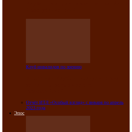
Клубе инвалидов по зрению прошёл 13-
й республиканский…
Клуб инвалидов по зрению
Участники Клуба инвалидов по зрению
заняли призовые места во
Всероссийской…
Отчёт ИТЛ «Особый взгляд» с января по апрель
2023 года
Эпос