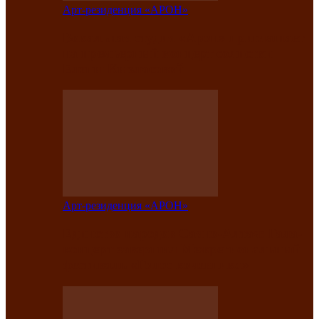
Арт-резиденция «АРОН»
Вокальная студия «Арон» приглашает
на премьерный концерт солистки
Елены Кызласовой
Арт-резиденция «АРОН»
Единство народов Саяно-Алтая: Гала-
концерт завершил Межрегиональный
фестиваль «Голос кочевника»