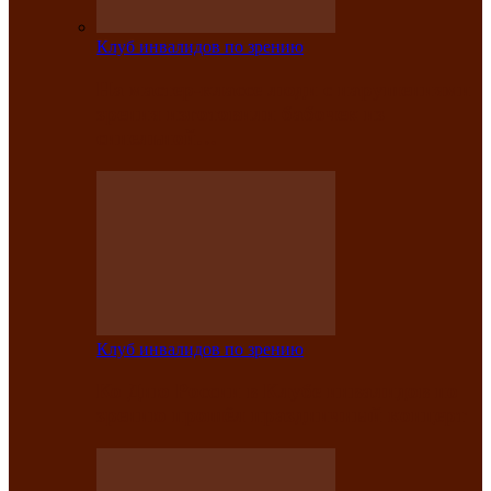
Клуб инвалидов по зрению
На мастер‑классе люди с нарушениями
зрения изготовили бабочек из
синельной…
Клуб инвалидов по зрению
Ко Дню России в Клубе инвалидов по
зрению прошёл праздничный концерт