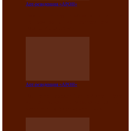
Арт-резиденция «АРОН»
Вокальная студия «Арон» приглашает
на премьерный концерт солистки
Елены Кызласовой
Арт-резиденция «АРОН»
Единство народов Саяно-Алтая: Гала-
концерт завершил Межрегиональный
фестиваль «Голос кочевника»