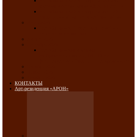
Республиканский конкурс национального
костюма «Алтын чазы»-«Золотая степь»
Республиканский конкурс на лучший
традиционный напиток «Айран пайы»
Июль 2026
Республиканский фестиваль семейного
творчества «Ромашка»
Август 2026
Сентябрь 2026
Республиканская выставка по
изобразительному и ДПИ, НХР и
фотоискусству «Традиции и современность»
Октябрь 2026
Ноябрь 2026
Декабрь 2026
КОНТАКТЫ
Арт-резиденция «АРОН»