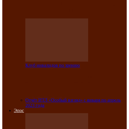
Клубе инвалидов по зрению прошёл 13-
й республиканский…
Клуб инвалидов по зрению
Участники Клуба инвалидов по зрению
заняли призовые места во
Всероссийской…
Отчёт ИТЛ «Особый взгляд» с января по апрель
2023 года
Эпос