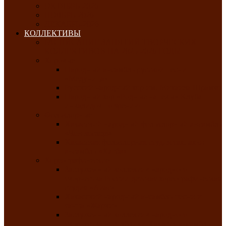
ОКТЯБРЬ-2026
НОЯБРЬ-2026
ДЕКАБРЬ-2026
КОЛЛЕКТИВЫ
РАСПИСАНИЕ ЗАНЯТИЙ ТВОРЧЕСКИХ
КОЛЛЕКТИВОВ НА 2025-2026 ГОДЫ
Хоровые
Народный ансамбль русской песни
«Медуница»
Русский народный хор им. Михаила Шрамко
Народный хор «Родные напевы» Клуба
инвалидов по зрению
Фольклорные
Хакасский народный фольклорный ансамбль
«Чон коглерi»
Хакасская фольклорная студия тахпахчи —
ансамбль «Хағба»
Хореографические
Заслуженный коллектив народного
творчества России детская хореографическая
студия «Айас»
Хакасский народный ансамбль песни и
танца «Жарки»
Заслуженный коллектив народного
творчества Республики Хакасия ансамбль