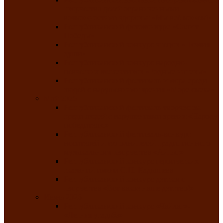
творчества детей ограниченными
возможностями здоровья «Мы всё можем!»
Республиканский фотоконкурс «Салют
Победы»
Республиканский конкурс чтецов «Поэзия
души»
Республиканский конкурс народно-
певческих коллективов «Родные напевы»
Республиканский фестиваль юмора среди
людей с нарушениями зрения «Море смеха»
Май 2026
Республиканский фестиваль творчества
среди людей с нарушениями зрения «Народу
победителю»
Республиканский фестиваль-конкурс
носителей и исполнителей традиционного
музыкального творчества «Айтыс»
Республиканский конкурс героических
сказаний имени С.П. Кадышева
Республиканский конкурс детского
творчества «Вот какое наше детство!»
Июнь 2026
Республиканский конкурс «Чайлаг»-
«Летняя усадьба»