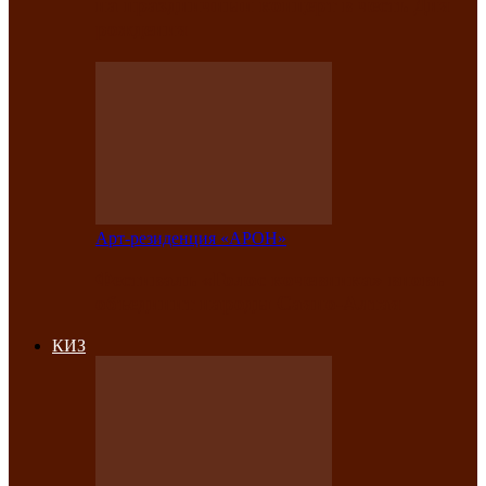
на праздничный концерт в честь Дня
рождения
Арт-резиденция «АРОН»
Фестиваль «Голос кочевника» вновь
объединит народы Саяно-Алтая
КИЗ