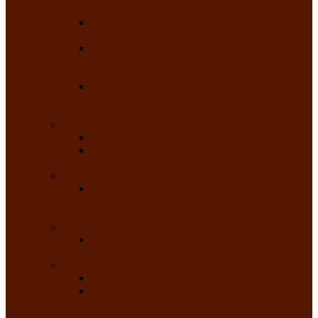
народного танца «Саяночка»
Образцовый ансамбль бального танца
«Тарина»
Заслуженный коллектив народного
творчества Российской Федерации
танцевальная студия «Ынархас»
Заслуженный коллектив народного
творчества России детская эстрадная студия
«Час ханат»
Театральные
Народный театр юного зрителя
Народная театральная студия «Горячие
сердца» Клуба инвалидов по зрению
Театр моды
Заслуженный коллектив народного
творчества Республики Хакасия театр моды
«Алтыр»
Эстрадные
Хакасская народная эстрадная группа
«Хайджи»
Любительские объединения
Республиканский фотоклуб «Саяны»
Любительское объединение по
традиционной культуре «Арба хоор» —
«Колесо времени»