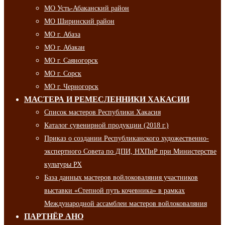
МО Усть-Абаканский район
МО Ширинский район
МО г. Абаза
МО г. Абакан
МО г. Саяногорск
МО г. Сорск
МО г. Черногорск
МАСТЕРА И РЕМЕСЛЕННИКИ ХАКАСИИ
Список мастеров Республики Хакасия
Каталог сувенирной продукции (2018 г.)
Приказ о создании Республиканского художественно-
экспертного Совета по ДПИ, НХПиР при Министерстве
культуры РХ
База данных мастеров войлоковаляния участников
выставки «Степной путь кочевника» в рамках
Международной ассамблеи мастеров войлоковаляния
ПАРТНЁР АНО