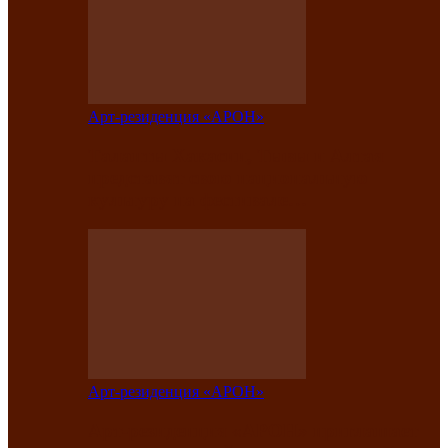
Арт-резиденция «АРОН»
Таланты Хакасии, Тывы и Алтая
представят свою национальную
культуру на фестивале…
Арт-резиденция «АРОН»
Арт-резиденция «АРОН» приглашает