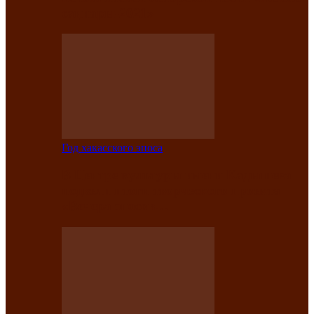
саӊнары-2021»
Год хакасского эпоса
В Центре культуры имени Кадышева
подвели итоги творческого проекта
«Вечера эпосов…