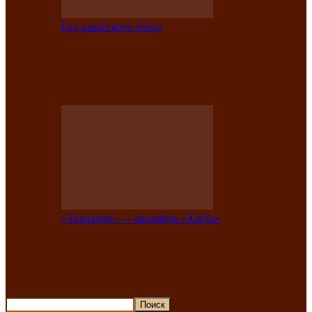
Год хакасского эпоса
В Хакасии состоится конкурс детской
национальной эстрадной песни «Час
ханат»
«Тахпахчи» — ансамбль «Хағба»
Известные тахпахчи Хакасии
приглашают на концерт любителей
традиционного народного тахпаха