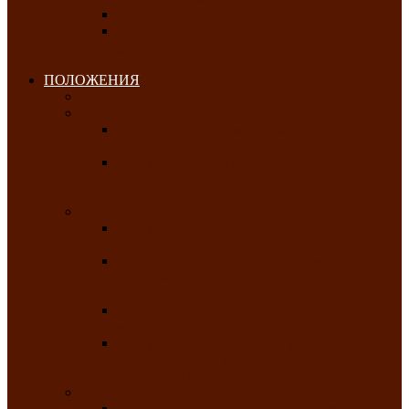
Клуб любителей чатхана
«Творческая мастерская» — студия
декоративно-прикладного искусства Клуба
инвалидов по зрению
ПОЛОЖЕНИЯ
Январь 2026
Февраль 2026
Республиканский молодёжный конкурс
«Здоровый выбор-твой выбор»
Республиканский фестиваль-конкурс
патриотической песни среди людей с
нарушениями зрения «Виват, Россия!»
Март 2026
Республиканская выставка-конкурс
«Сувениры Хакасии»
Республиканский конкурс игровых
программ «Кӱлӱк аттыӊ ойыннары» —
«Игры трудолюбивой лошади»
Межрегиональный конкурс русского танца
«Сибирское раздолье»
Республиканская выставка работ
самодеятельных художников «Часхы
оннерi»-«Краски весны»
Апрель 2026
Республиканская выставка изобразительного