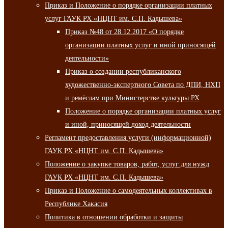
Приказ и Положение о порядке организации платных
услуг ГАУК РХ «НЦНТ им. С.П. Кадышева»
Приказ №48 от 28.12.2017 «О порядке
организации платных услуг и иной приносящей
деятельности»
Приказ о создании республиканского
художественно-экспертного Совета по ДПИ, НХП
и ремёслам при Министерстве культуры РХ
Положение о порядке организации платных услуг
и иной, приносящей доход деятельности
Регламент предоставления услуги (информационной)
ГАУК РХ «НЦНТ им. С.П. Кадышева»
Положение о закупке товаров, работ, услуг для нужд
ГАУК РХ «НЦНТ им. С.П. Кадышева»
Приказ и Положение о самодеятельных коллективах в
Республике Хакасия
Политика в отношении обработки и защиты