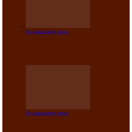
Год хакасского эпоса
Центру культуры и народного
творчества имени Кадышева присвоен
статус «национальный»
Год хакасского эпоса
В Хакасии определили лучших
исполнителей авторской песни «Хысхы