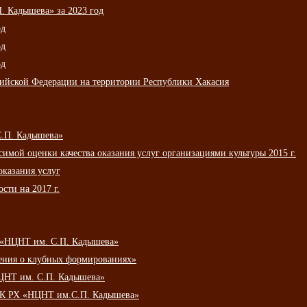
 Кадышева» за 2023 год
од
од
од
сийской Федерации на территории Республики Хакасия
С.П. Кадышева»
мой оценки качества оказания услуг организациями культуры 2015 г.
оказания услуг
сти на 2017 г.
 «НЦНТ им. С.П. Кадышева»
ения о клубных формированиях»
ЦНТ им. С.П. Кадышева»
АУК РХ «НЦНТ им.С.П. Кадышева»