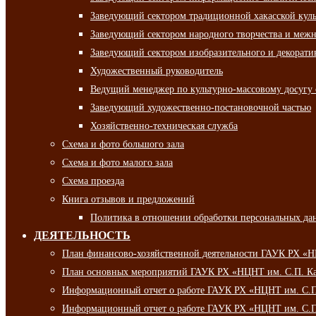
Заведующий сектором традиционной хакасской кул
Заведующий сектором народного творчества и межн
Заведующий сектором изобразительного и декорати
Художественный руководитель
Ведущий менеджер по культурно-массовому досугу 
Заведующий художественно-постановочной частью
Хозяйственно-техническая служба
Схема и фото большого зала
Схема и фото малого зала
Схема проезда
Книга отзывов и предложений
Политика в отношении обработки персональных да
ДЕЯТЕЛЬНОСТЬ
План финансово-хозяйственной деятельности ГАУК РХ «
План основных мероприятий ГАУК РХ «НЦНТ им. С.П. Ка
Информационный отчет о работе ГАУК РХ «НЦНТ им. С.П.
Информационный отчет о работе ГАУК РХ «НЦНТ им. С.П.