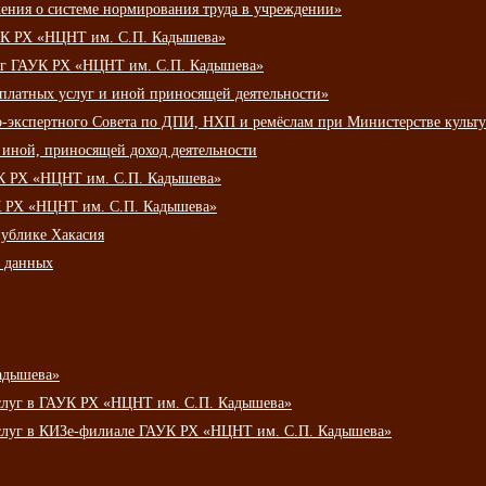
ения о системе нормирования труда в учреждении»
К РХ «НЦНТ им. С.П. Кадышева»
луг ГАУК РХ «НЦНТ им. С.П. Кадышева»
 платных услуг и иной приносящей деятельности»
о-экспертного Совета по ДПИ, НХП и ремёслам при Министерстве культ
 иной, приносящей доход деятельности
УК РХ «НЦНТ им. С.П. Кадышева»
УК РХ «НЦНТ им. С.П. Кадышева»
публике Хакасия
х данных
адышева»
услуг в ГАУК РХ «НЦНТ им. С.П. Кадышева»
услуг в КИЗе-филиале ГАУК РХ «НЦНТ им. С.П. Кадышева»