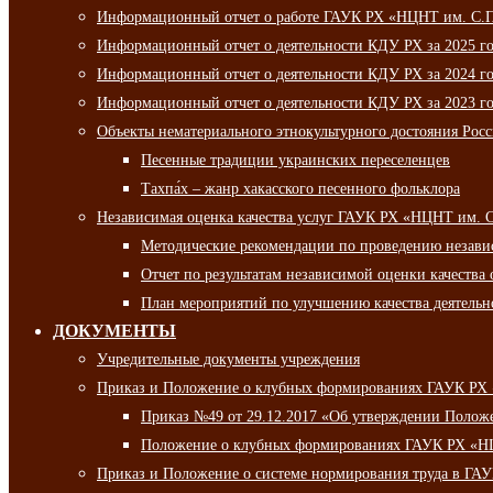
Информационный отчет о работе ГАУК РХ «НЦНТ им. С.П.
Информационный отчет о деятельности КДУ РХ за 2025 г
Информационный отчет о деятельности КДУ РХ за 2024 г
Информационный отчет о деятельности КДУ РХ за 2023 г
Объекты нематериального этнокультурного достояния Рос
Песенные традиции украинских переселенцев
Тахпа́х – жанр хакасского песенного фольклора
Независимая оценка качества услуг ГАУК РХ «НЦНТ им. 
Методические рекомендации по проведению независи
Отчет по результатам независимой оценки качества 
План мероприятий по улучшению качества деятельно
ДОКУМЕНТЫ
Учредительные документы учреждения
Приказ и Положение о клубных формированиях ГАУК РХ
Приказ №49 от 29.12.2017 «Об утверждении Полож
Положение о клубных формированиях ГАУК РХ «Н
Приказ и Положение о системе нормирования труда в Г