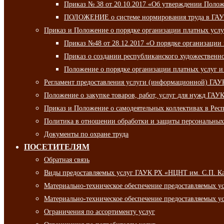
Приказ № 38 от 20.10.2017 «Об утверждении Полож
ПОЛОЖЕНИЕ о системе нормирования труда в ГАУ
Приказ и Положение о порядке организации платных ус
Приказ №48 от 28.12.2017 «О порядке организации
Приказ о создании республиканского художественн
Положение о порядке организации платных услуг и
Регламент предоставления услуги (информационной) ГА
Положение о закупке товаров, работ, услуг для нужд ГА
Приказ и Положение о самодеятельных коллективах в Рес
Политика в отношении обработки и защиты персональны
Документы по охране труда
ПОСЕТИТЕЛЯМ
Обратная связь
Виды предоставляемых услуг ГАУК РХ «НЦНТ им. С.П. К
Материально-техническое обеспечение предоставляемых 
Материально-техническое обеспечение предоставляемых 
Ограничения по ассортименту услуг