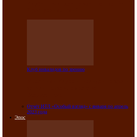
Клубе инвалидов по зрению прошёл 13-
й республиканский…
Клуб инвалидов по зрению
Участники Клуба инвалидов по зрению
заняли призовые места во
Всероссийской…
Отчёт ИТЛ «Особый взгляд» с января по апрель
2023 года
Эпос