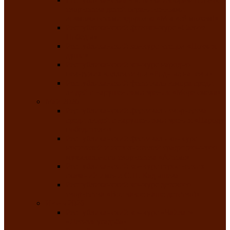
творчества детей ограниченными
возможностями здоровья «Мы всё можем!»
Республиканский фотоконкурс «Салют
Победы»
Республиканский конкурс чтецов «Поэзия
души»
Республиканский конкурс народно-
певческих коллективов «Родные напевы»
Республиканский фестиваль юмора среди
людей с нарушениями зрения «Море смеха»
Май 2026
Республиканский фестиваль творчества
среди людей с нарушениями зрения «Народу
победителю»
Республиканский фестиваль-конкурс
носителей и исполнителей традиционного
музыкального творчества «Айтыс»
Республиканский конкурс героических
сказаний имени С.П. Кадышева
Республиканский конкурс детского
творчества «Вот какое наше детство!»
Июнь 2026
Республиканский конкурс «Чайлаг»-
«Летняя усадьба»