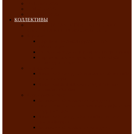
ОКТЯБРЬ-2026
НОЯБРЬ-2026
ДЕКАБРЬ-2026
КОЛЛЕКТИВЫ
РАСПИСАНИЕ ЗАНЯТИЙ ТВОРЧЕСКИХ
КОЛЛЕКТИВОВ НА 2025-2026 ГОДЫ
Хоровые
Народный ансамбль русской песни
«Медуница»
Русский народный хор им. Михаила Шрамко
Народный хор «Родные напевы» Клуба
инвалидов по зрению
Фольклорные
Хакасский народный фольклорный ансамбль
«Чон коглерi»
Хакасская фольклорная студия тахпахчи —
ансамбль «Хағба»
Хореографические
Заслуженный коллектив народного
творчества России детская хореографическая
студия «Айас»
Хакасский народный ансамбль песни и
танца «Жарки»
Заслуженный коллектив народного
творчества Республики Хакасия ансамбль