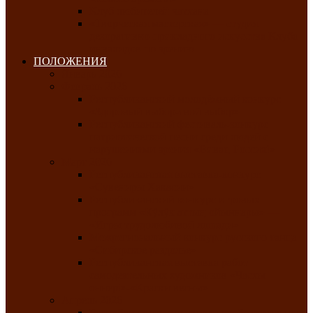
Клуб любителей чатхана
«Творческая мастерская» — студия
декоративно-прикладного искусства Клуба
инвалидов по зрению
ПОЛОЖЕНИЯ
Январь 2026
Февраль 2026
Республиканский молодёжный конкурс
«Здоровый выбор-твой выбор»
Республиканский фестиваль-конкурс
патриотической песни среди людей с
нарушениями зрения «Виват, Россия!»
Март 2026
Республиканская выставка-конкурс
«Сувениры Хакасии»
Республиканский конкурс игровых
программ «Кӱлӱк аттыӊ ойыннары» —
«Игры трудолюбивой лошади»
Межрегиональный конкурс русского танца
«Сибирское раздолье»
Республиканская выставка работ
самодеятельных художников «Часхы
оннерi»-«Краски весны»
Апрель 2026
Республиканская выставка изобразительного