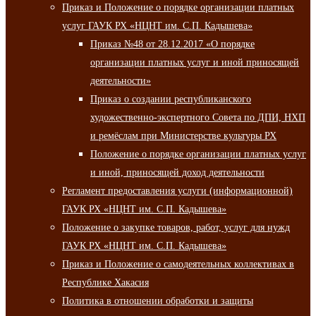
Приказ и Положение о порядке организации платных
услуг ГАУК РХ «НЦНТ им. С.П. Кадышева»
Приказ №48 от 28.12.2017 «О порядке
организации платных услуг и иной приносящей
деятельности»
Приказ о создании республиканского
художественно-экспертного Совета по ДПИ, НХП
и ремёслам при Министерстве культуры РХ
Положение о порядке организации платных услуг
и иной, приносящей доход деятельности
Регламент предоставления услуги (информационной)
ГАУК РХ «НЦНТ им. С.П. Кадышева»
Положение о закупке товаров, работ, услуг для нужд
ГАУК РХ «НЦНТ им. С.П. Кадышева»
Приказ и Положение о самодеятельных коллективах в
Республике Хакасия
Политика в отношении обработки и защиты