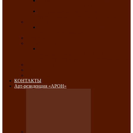
Республиканский конкурс национального
костюма «Алтын чазы»-«Золотая степь»
Республиканский конкурс на лучший
традиционный напиток «Айран пайы»
Июль 2026
Республиканский фестиваль семейного
творчества «Ромашка»
Август 2026
Сентябрь 2026
Республиканская выставка по
изобразительному и ДПИ, НХР и
фотоискусству «Традиции и современность»
Октябрь 2026
Ноябрь 2026
Декабрь 2026
КОНТАКТЫ
Арт-резиденция «АРОН»