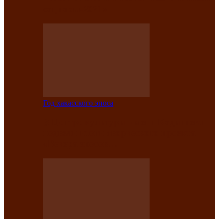
саӊнары-2021»
Год хакасского эпоса
В Центре культуры имени Кадышева
подвели итоги творческого проекта
«Вечера эпосов…