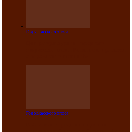
Год хакасского эпоса
Центру культуры и народного
творчества имени Кадышева присвоен
статус «национальный»
Год хакасского эпоса
В Хакасии определили лучших
исполнителей авторской песни «Хысхы