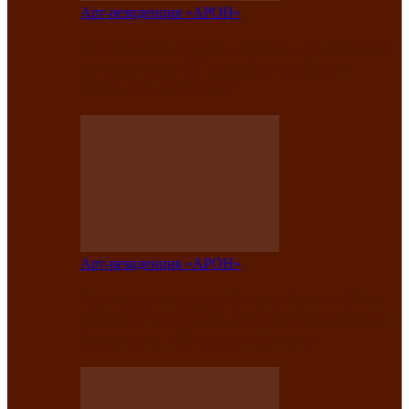
Арт-резиденция «АРОН»
Вокальная студия «Арон» приглашает
на премьерный концерт солистки
Елены Кызласовой
Арт-резиденция «АРОН»
Единство народов Саяно-Алтая: Гала-
концерт завершил Межрегиональный
фестиваль «Голос кочевника»