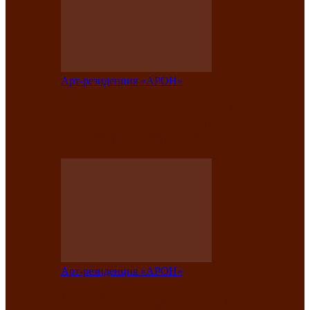
Арт-резиденция «АРОН»
Таланты Хакасии, Тывы и Алтая
представят свою национальную
культуру на фестивале…
Арт-резиденция «АРОН»
Арт-резиденция «АРОН» приглашает