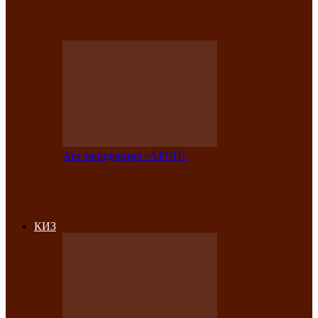
на праздничный концерт в честь Дня
рождения
Арт-резиденция «АРОН»
Фестиваль «Голос кочевника» вновь
объединит народы Саяно-Алтая
КИЗ