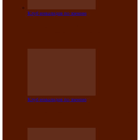
Клуб инвалидов по зрению
На мастер‑классе люди с нарушениями
зрения изготовили бабочек из
синельной…
Клуб инвалидов по зрению
Ко Дню России в Клубе инвалидов по
зрению прошёл праздничный концерт