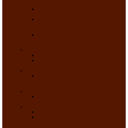
народного танца «Саяночка»
Образцовый ансамбль бального танца
«Тарина»
Заслуженный коллектив народного
творчества Российской Федерации
танцевальная студия «Ынархас»
Заслуженный коллектив народного
творчества России детская эстрадная студия
«Час ханат»
Театральные
Народный театр юного зрителя
Народная театральная студия «Горячие
сердца» Клуба инвалидов по зрению
Театр моды
Заслуженный коллектив народного
творчества Республики Хакасия театр моды
«Алтыр»
Эстрадные
Хакасская народная эстрадная группа
«Хайджи»
Любительские объединения
Республиканский фотоклуб «Саяны»
Любительское объединение по
традиционной культуре «Арба хоор» —
«Колесо времени»