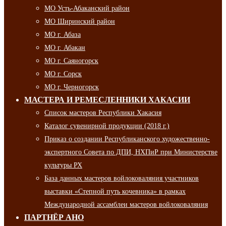
МО Усть-Абаканский район
МО Ширинский район
МО г. Абаза
МО г. Абакан
МО г. Саяногорск
МО г. Сорск
МО г. Черногорск
МАСТЕРА И РЕМЕСЛЕННИКИ ХАКАСИИ
Список мастеров Республики Хакасия
Каталог сувенирной продукции (2018 г.)
Приказ о создании Республиканского художественно-
экспертного Совета по ДПИ, НХПиР при Министерстве
культуры РХ
База данных мастеров войлоковаляния участников
выставки «Степной путь кочевника» в рамках
Международной ассамблеи мастеров войлоковаляния
ПАРТНЁР АНО