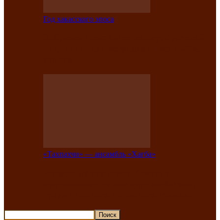
Год хакасского эпоса
В Хакасии состоится конкурс детской
национальной эстрадной песни «Час
ханат»
«Тахпахчи» — ансамбль «Хағба»
Известные тахпахчи Хакасии
приглашают на концерт любителей
традиционного народного тахпаха