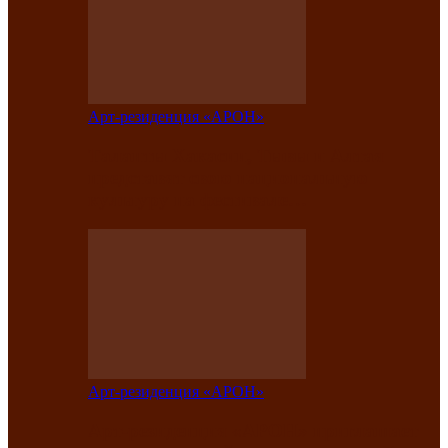
Арт-резиденция «АРОН»
Таланты Хакасии, Тывы и Алтая
представят свою национальную
культуру на фестивале…
Арт-резиденция «АРОН»
Арт-резиденция «АРОН» приглашает