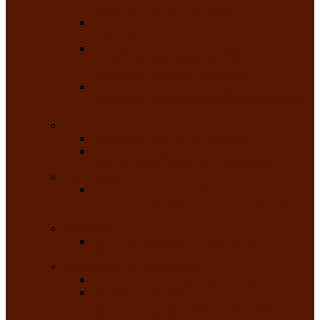
народного танца «Саяночка»
Образцовый ансамбль бального танца
«Тарина»
Заслуженный коллектив народного
творчества Российской Федерации
танцевальная студия «Ынархас»
Заслуженный коллектив народного
творчества России детская эстрадная студия
«Час ханат»
Театральные
Народный театр юного зрителя
Народная театральная студия «Горячие
сердца» Клуба инвалидов по зрению
Театр моды
Заслуженный коллектив народного
творчества Республики Хакасия театр моды
«Алтыр»
Эстрадные
Хакасская народная эстрадная группа
«Хайджи»
Любительские объединения
Республиканский фотоклуб «Саяны»
Любительское объединение по
традиционной культуре «Арба хоор» —
«Колесо времени»