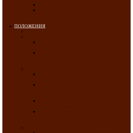
Клуб любителей чатхана
«Творческая мастерская» — студия
декоративно-прикладного искусства Клуба
инвалидов по зрению
ПОЛОЖЕНИЯ
Январь 2026
Февраль 2026
Республиканский молодёжный конкурс
«Здоровый выбор-твой выбор»
Республиканский фестиваль-конкурс
патриотической песни среди людей с
нарушениями зрения «Виват, Россия!»
Март 2026
Республиканская выставка-конкурс
«Сувениры Хакасии»
Республиканский конкурс игровых
программ «Кӱлӱк аттыӊ ойыннары» —
«Игры трудолюбивой лошади»
Межрегиональный конкурс русского танца
«Сибирское раздолье»
Республиканская выставка работ
самодеятельных художников «Часхы
оннерi»-«Краски весны»
Апрель 2026
Республиканская выставка изобразительного