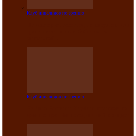
Клуб инвалидов по зрению
На мастер‑классе люди с нарушениями
зрения изготовили бабочек из
синельной…
Клуб инвалидов по зрению
Ко Дню России в Клубе инвалидов по
зрению прошёл праздничный концерт