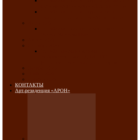
Республиканский конкурс национального
костюма «Алтын чазы»-«Золотая степь»
Республиканский конкурс на лучший
традиционный напиток «Айран пайы»
Июль 2026
Республиканский фестиваль семейного
творчества «Ромашка»
Август 2026
Сентябрь 2026
Республиканская выставка по
изобразительному и ДПИ, НХР и
фотоискусству «Традиции и современность»
Октябрь 2026
Ноябрь 2026
Декабрь 2026
КОНТАКТЫ
Арт-резиденция «АРОН»