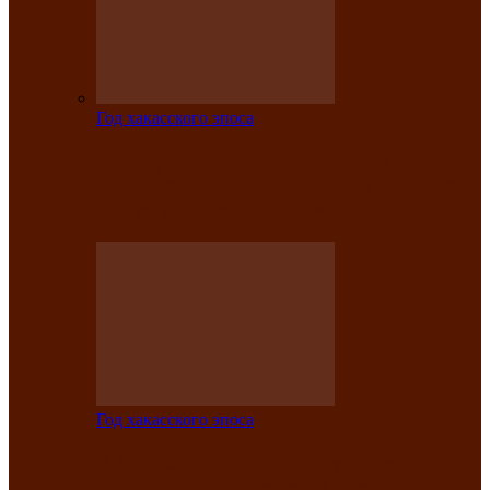
Год хакасского эпоса
Центру культуры и народного
творчества имени Кадышева присвоен
статус «национальный»
Год хакасского эпоса
В Хакасии определили лучших
исполнителей авторской песни «Хысхы