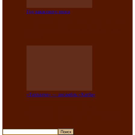
Год хакасского эпоса
В Хакасии состоится конкурс детской
национальной эстрадной песни «Час
ханат»
«Тахпахчи» — ансамбль «Хағба»
Известные тахпахчи Хакасии
приглашают на концерт любителей
традиционного народного тахпаха