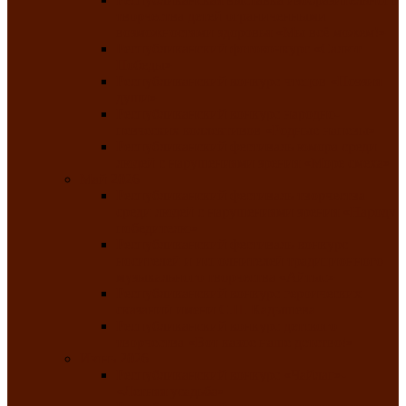
творчества детей ограниченными
возможностями здоровья «Мы всё можем!»
Республиканский фотоконкурс «Салют
Победы»
Республиканский конкурс чтецов «Поэзия
души»
Республиканский конкурс народно-
певческих коллективов «Родные напевы»
Республиканский фестиваль юмора среди
людей с нарушениями зрения «Море смеха»
Май 2026
Республиканский фестиваль творчества
среди людей с нарушениями зрения «Народу
победителю»
Республиканский фестиваль-конкурс
носителей и исполнителей традиционного
музыкального творчества «Айтыс»
Республиканский конкурс героических
сказаний имени С.П. Кадышева
Республиканский конкурс детского
творчества «Вот какое наше детство!»
Июнь 2026
Республиканский конкурс «Чайлаг»-
«Летняя усадьба»