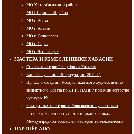
МО Усть-Абаканский район
МО Ширинский район
МО г. Абаза
МО г. Абакан
МО г. Саяногорск
МО г. Сорск
МО г. Черногорск
МАСТЕРА И РЕМЕСЛЕННИКИ ХАКАСИИ
Список мастеров Республики Хакасия
Каталог сувенирной продукции (2018 г.)
Приказ о создании Республиканского художественно-
экспертного Совета по ДПИ, НХПиР при Министерстве
культуры РХ
База данных мастеров войлоковаляния участников
выставки «Степной путь кочевника» в рамках
Международной ассамблеи мастеров войлоковаляния
ПАРТНЁР АНО