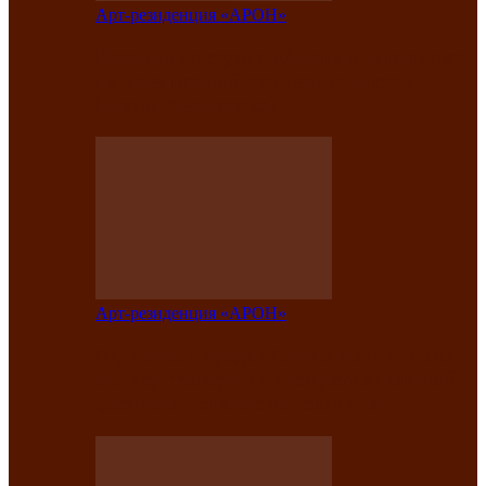
Арт-резиденция «АРОН»
Вокальная студия «Арон» приглашает
на премьерный концерт солистки
Елены Кызласовой
Арт-резиденция «АРОН»
Единство народов Саяно-Алтая: Гала-
концерт завершил Межрегиональный
фестиваль «Голос кочевника»