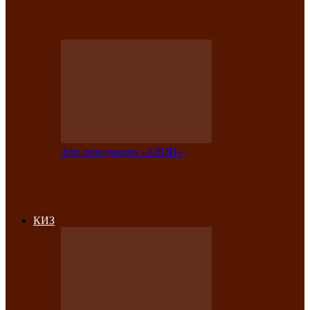
на праздничный концерт в честь Дня
рождения
Арт-резиденция «АРОН»
Фестиваль «Голос кочевника» вновь
объединит народы Саяно-Алтая
КИЗ