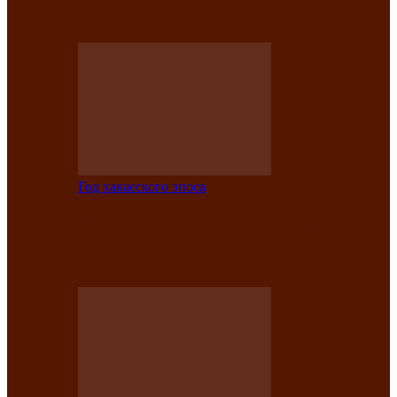
саӊнары-2021»
Год хакасского эпоса
В Центре культуры имени Кадышева
подвели итоги творческого проекта
«Вечера эпосов…