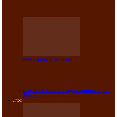
Клубе инвалидов по зрению прошёл 13-
й республиканский…
Клуб инвалидов по зрению
Участники Клуба инвалидов по зрению
заняли призовые места во
Всероссийской…
Отчёт ИТЛ «Особый взгляд» с января по апрель
2023 года
Эпос