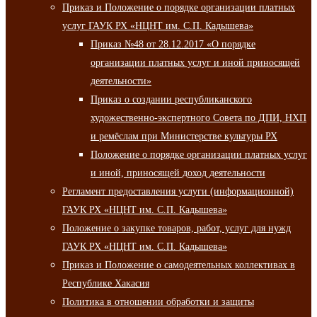
Приказ и Положение о порядке организации платных
услуг ГАУК РХ «НЦНТ им. С.П. Кадышева»
Приказ №48 от 28.12.2017 «О порядке
организации платных услуг и иной приносящей
деятельности»
Приказ о создании республиканского
художественно-экспертного Совета по ДПИ, НХП
и ремёслам при Министерстве культуры РХ
Положение о порядке организации платных услуг
и иной, приносящей доход деятельности
Регламент предоставления услуги (информационной)
ГАУК РХ «НЦНТ им. С.П. Кадышева»
Положение о закупке товаров, работ, услуг для нужд
ГАУК РХ «НЦНТ им. С.П. Кадышева»
Приказ и Положение о самодеятельных коллективах в
Республике Хакасия
Политика в отношении обработки и защиты