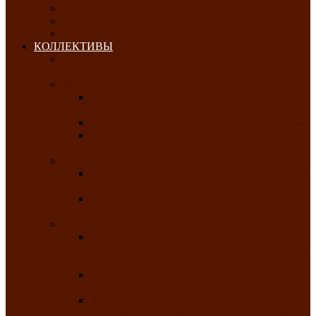
ОКТЯБРЬ-2026
НОЯБРЬ-2026
ДЕКАБРЬ-2026
КОЛЛЕКТИВЫ
РАСПИСАНИЕ ЗАНЯТИЙ ТВОРЧЕСКИХ
КОЛЛЕКТИВОВ НА 2025-2026 ГОДЫ
Хоровые
Народный ансамбль русской песни
«Медуница»
Русский народный хор им. Михаила Шрамко
Народный хор «Родные напевы» Клуба
инвалидов по зрению
Фольклорные
Хакасский народный фольклорный ансамбль
«Чон коглерi»
Хакасская фольклорная студия тахпахчи —
ансамбль «Хағба»
Хореографические
Заслуженный коллектив народного
творчества России детская хореографическая
студия «Айас»
Хакасский народный ансамбль песни и
танца «Жарки»
Заслуженный коллектив народного
творчества Республики Хакасия ансамбль