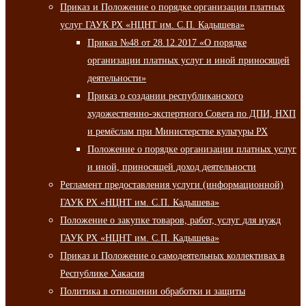
Приказ и Положение о порядке организации платных
услуг ГАУК РХ «НЦНТ им. С.П. Кадышева»
Приказ №48 от 28.12.2017 «О порядке
организации платных услуг и иной приносящей
деятельности»
Приказ о создании республиканского
художественно-экспертного Совета по ДПИ, НХП
и ремёслам при Министерстве культуры РХ
Положение о порядке организации платных услуг
и иной, приносящей доход деятельности
Регламент предоставления услуги (информационной)
ГАУК РХ «НЦНТ им. С.П. Кадышева»
Положение о закупке товаров, работ, услуг для нужд
ГАУК РХ «НЦНТ им. С.П. Кадышева»
Приказ и Положение о самодеятельных коллективах в
Республике Хакасия
Политика в отношении обработки и защиты