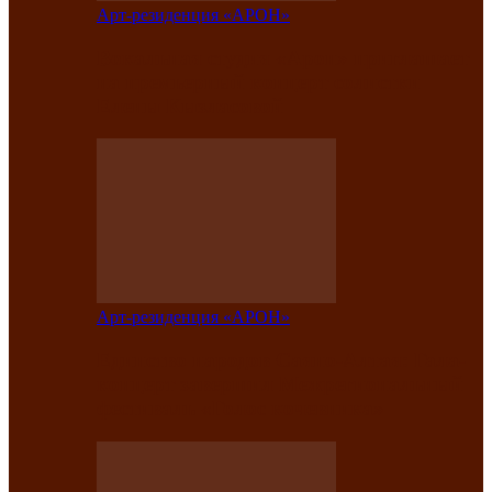
Арт-резиденция «АРОН»
Вокальная студия «Арон» приглашает
на премьерный концерт солистки
Елены Кызласовой
Арт-резиденция «АРОН»
Единство народов Саяно-Алтая: Гала-
концерт завершил Межрегиональный
фестиваль «Голос кочевника»