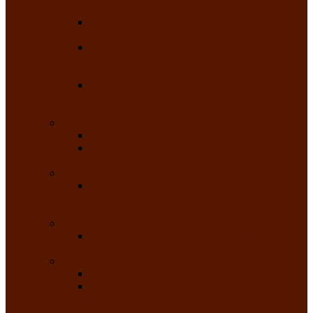
народного танца «Саяночка»
Образцовый ансамбль бального танца
«Тарина»
Заслуженный коллектив народного
творчества Российской Федерации
танцевальная студия «Ынархас»
Заслуженный коллектив народного
творчества России детская эстрадная студия
«Час ханат»
Театральные
Народный театр юного зрителя
Народная театральная студия «Горячие
сердца» Клуба инвалидов по зрению
Театр моды
Заслуженный коллектив народного
творчества Республики Хакасия театр моды
«Алтыр»
Эстрадные
Хакасская народная эстрадная группа
«Хайджи»
Любительские объединения
Республиканский фотоклуб «Саяны»
Любительское объединение по
традиционной культуре «Арба хоор» —
«Колесо времени»