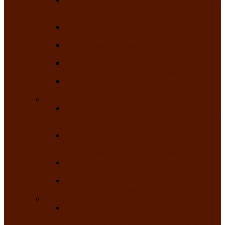
творчества детей ограниченными
возможностями здоровья «Мы всё можем!»
Республиканский фотоконкурс «Салют
Победы»
Республиканский конкурс чтецов «Поэзия
души»
Республиканский конкурс народно-
певческих коллективов «Родные напевы»
Республиканский фестиваль юмора среди
людей с нарушениями зрения «Море смеха»
Май 2026
Республиканский фестиваль творчества
среди людей с нарушениями зрения «Народу
победителю»
Республиканский фестиваль-конкурс
носителей и исполнителей традиционного
музыкального творчества «Айтыс»
Республиканский конкурс героических
сказаний имени С.П. Кадышева
Республиканский конкурс детского
творчества «Вот какое наше детство!»
Июнь 2026
Республиканский конкурс «Чайлаг»-
«Летняя усадьба»