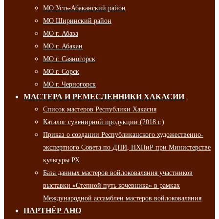
МО Усть-Абаканский район
МО Ширинский район
МО г. Абаза
МО г. Абакан
МО г. Саяногорск
МО г. Сорск
МО г. Черногорск
МАСТЕРА И РЕМЕСЛЕННИКИ ХАКАСИИ
Список мастеров Республики Хакасия
Каталог сувенирной продукции (2018 г.)
Приказ о создании Республиканского художественно-
экспертного Совета по ДПИ, НХПиР при Министерстве
культуры РХ
База данных мастеров войлоковаляния участников
выставки «Степной путь кочевника» в рамках
Международной ассамблеи мастеров войлоковаляния
ПАРТНЁР АНО