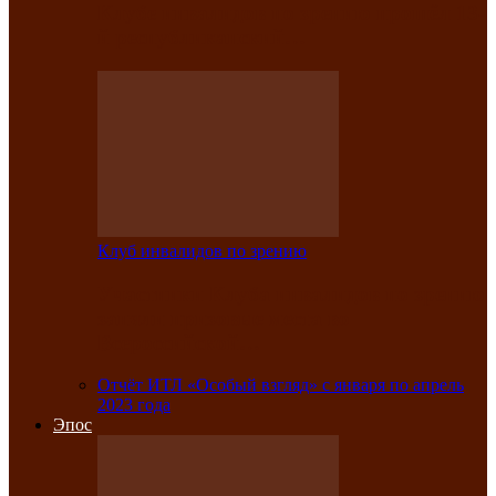
Клубе инвалидов по зрению прошёл 13-
й республиканский…
Клуб инвалидов по зрению
Участники Клуба инвалидов по зрению
заняли призовые места во
Всероссийской…
Отчёт ИТЛ «Особый взгляд» с января по апрель
2023 года
Эпос