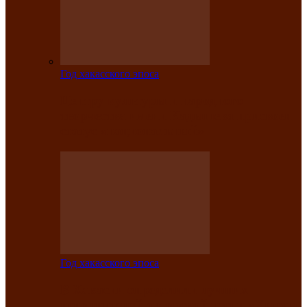
Год хакасского эпоса
Центру культуры и народного
творчества имени Кадышева присвоен
статус «национальный»
Год хакасского эпоса
В Хакасии определили лучших
исполнителей авторской песни «Хысхы