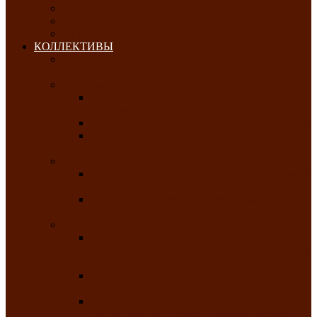
ОКТЯБРЬ-2026
НОЯБРЬ-2026
ДЕКАБРЬ-2026
КОЛЛЕКТИВЫ
РАСПИСАНИЕ ЗАНЯТИЙ ТВОРЧЕСКИХ
КОЛЛЕКТИВОВ НА 2025-2026 ГОДЫ
Хоровые
Народный ансамбль русской песни
«Медуница»
Русский народный хор им. Михаила Шрамко
Народный хор «Родные напевы» Клуба
инвалидов по зрению
Фольклорные
Хакасский народный фольклорный ансамбль
«Чон коглерi»
Хакасская фольклорная студия тахпахчи —
ансамбль «Хағба»
Хореографические
Заслуженный коллектив народного
творчества России детская хореографическая
студия «Айас»
Хакасский народный ансамбль песни и
танца «Жарки»
Заслуженный коллектив народного
творчества Республики Хакасия ансамбль