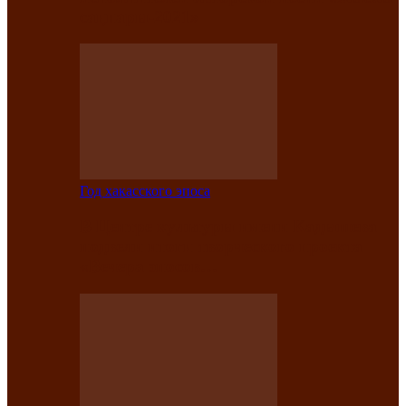
саӊнары-2021»
Год хакасского эпоса
В Центре культуры имени Кадышева
подвели итоги творческого проекта
«Вечера эпосов…