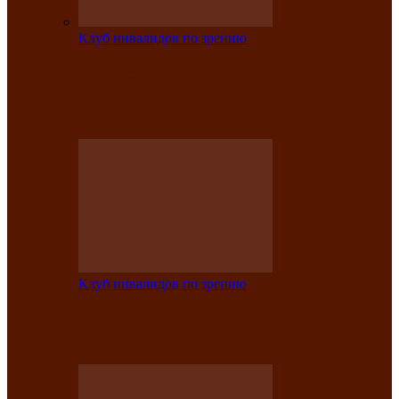
Клуб инвалидов по зрению
На мастер‑классе люди с нарушениями
зрения изготовили бабочек из
синельной…
Клуб инвалидов по зрению
Ко Дню России в Клубе инвалидов по
зрению прошёл праздничный концерт