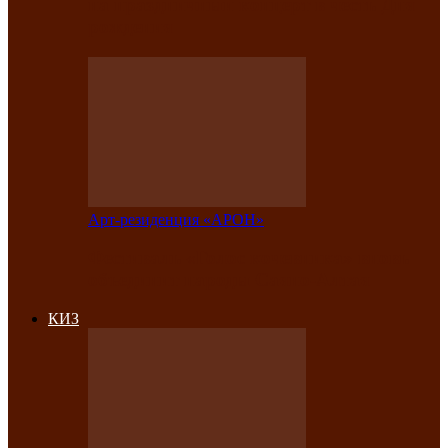
на праздничный концерт в честь Дня
рождения
Арт-резиденция «АРОН»
Фестиваль «Голос кочевника» вновь
объединит народы Саяно-Алтая
КИЗ