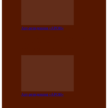
Арт-резиденция «АРОН»
Таланты Хакасии, Тывы и Алтая
представят свою национальную
культуру на фестивале…
Арт-резиденция «АРОН»
Арт-резиденция «АРОН» приглашает