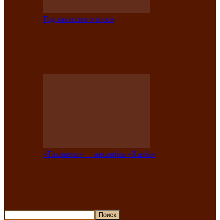
Год хакасского эпоса
В Хакасии состоится конкурс детской
национальной эстрадной песни «Час
ханат»
«Тахпахчи» — ансамбль «Хағба»
Известные тахпахчи Хакасии
приглашают на концерт любителей
традиционного народного тахпаха