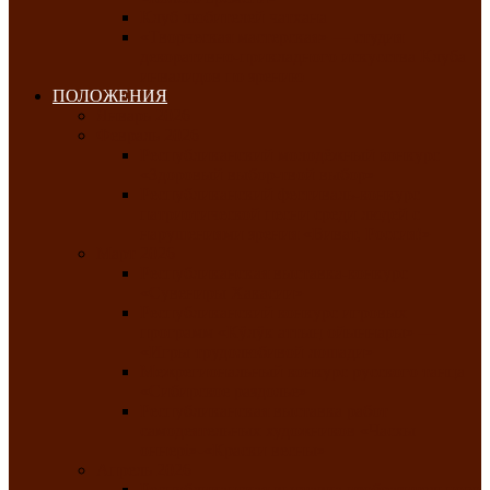
Клуб любителей чатхана
«Творческая мастерская» — студия
декоративно-прикладного искусства Клуба
инвалидов по зрению
ПОЛОЖЕНИЯ
Январь 2026
Февраль 2026
Республиканский молодёжный конкурс
«Здоровый выбор-твой выбор»
Республиканский фестиваль-конкурс
патриотической песни среди людей с
нарушениями зрения «Виват, Россия!»
Март 2026
Республиканская выставка-конкурс
«Сувениры Хакасии»
Республиканский конкурс игровых
программ «Кӱлӱк аттыӊ ойыннары» —
«Игры трудолюбивой лошади»
Межрегиональный конкурс русского танца
«Сибирское раздолье»
Республиканская выставка работ
самодеятельных художников «Часхы
оннерi»-«Краски весны»
Апрель 2026
Республиканская выставка изобразительного