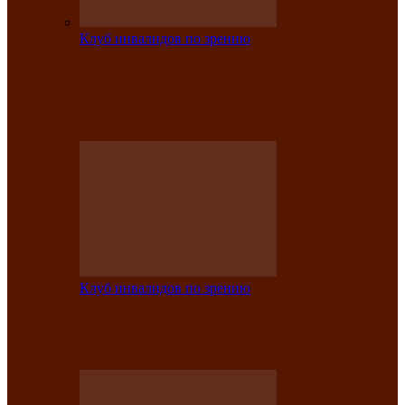
Клуб инвалидов по зрению
На мастер‑классе люди с нарушениями
зрения изготовили бабочек из
синельной…
Клуб инвалидов по зрению
Ко Дню России в Клубе инвалидов по
зрению прошёл праздничный концерт