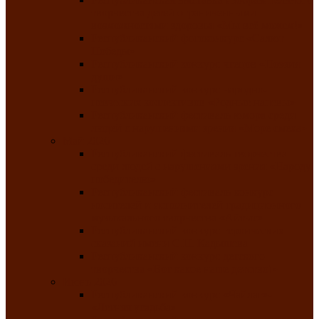
творчества детей ограниченными
возможностями здоровья «Мы всё можем!»
Республиканский фотоконкурс «Салют
Победы»
Республиканский конкурс чтецов «Поэзия
души»
Республиканский конкурс народно-
певческих коллективов «Родные напевы»
Республиканский фестиваль юмора среди
людей с нарушениями зрения «Море смеха»
Май 2026
Республиканский фестиваль творчества
среди людей с нарушениями зрения «Народу
победителю»
Республиканский фестиваль-конкурс
носителей и исполнителей традиционного
музыкального творчества «Айтыс»
Республиканский конкурс героических
сказаний имени С.П. Кадышева
Республиканский конкурс детского
творчества «Вот какое наше детство!»
Июнь 2026
Республиканский конкурс «Чайлаг»-
«Летняя усадьба»