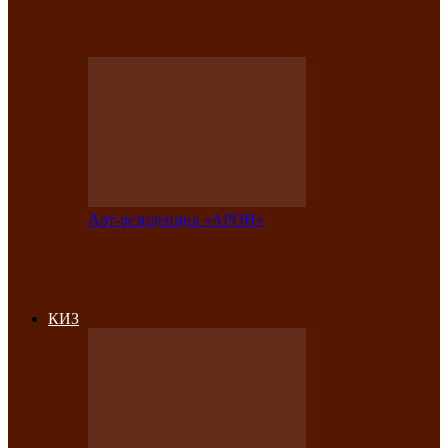
на праздничный концерт в честь Дня
рождения
Арт-резиденция «АРОН»
Фестиваль «Голос кочевника» вновь
объединит народы Саяно-Алтая
КИЗ