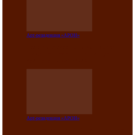
Арт-резиденция «АРОН»
Таланты Хакасии, Тывы и Алтая
представят свою национальную
культуру на фестивале…
Арт-резиденция «АРОН»
Арт-резиденция «АРОН» приглашает