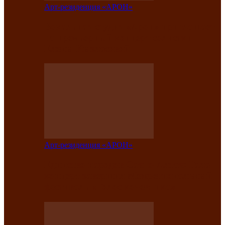
Арт-резиденция «АРОН»
Вокальная студия «Арон» приглашает
на премьерный концерт солистки
Елены Кызласовой
Арт-резиденция «АРОН»
Единство народов Саяно-Алтая: Гала-
концерт завершил Межрегиональный
фестиваль «Голос кочевника»