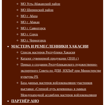
МО Усть-Абаканский район
МО Ширинский район
МО г. Абаза
МО г. Абакан
МО г. Саяногорск
МО г. Сорск
МО г. Черногорск
МАСТЕРА И РЕМЕСЛЕННИКИ ХАКАСИИ
Список мастеров Республики Хакасия
Каталог сувенирной продукции (2018 г.)
Приказ о создании Республиканского художественно-
экспертного Совета по ДПИ, НХПиР при Министерстве
культуры РХ
База данных мастеров войлоковаляния участников
выставки «Степной путь кочевника» в рамках
Международной ассамблеи мастеров войлоковаляния
ПАРТНЁР АНО