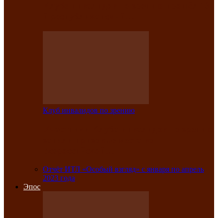
Клубе инвалидов по зрению прошёл 13-
й республиканский…
Клуб инвалидов по зрению
Участники Клуба инвалидов по зрению
заняли призовые места во
Всероссийской…
Отчёт ИТЛ «Особый взгляд» с января по апрель
2023 года
Эпос