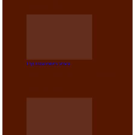
саӊнары-2021»
Год хакасского эпоса
В Центре культуры имени Кадышева
подвели итоги творческого проекта
«Вечера эпосов…