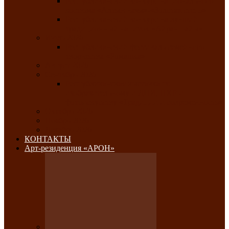
Республиканский конкурс национального
костюма «Алтын чазы»-«Золотая степь»
Республиканский конкурс на лучший
традиционный напиток «Айран пайы»
Июль 2026
Республиканский фестиваль семейного
творчества «Ромашка»
Август 2026
Сентябрь 2026
Республиканская выставка по
изобразительному и ДПИ, НХР и
фотоискусству «Традиции и современность»
Октябрь 2026
Ноябрь 2026
Декабрь 2026
КОНТАКТЫ
Арт-резиденция «АРОН»