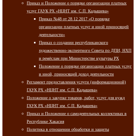
Приказ и Положение о порядке организации платных
услуг ГАУК РХ «НЦНТ им. С.П. Кадышева»
Приказ №48 от 28.12.2017 «О порядке
организации платных услуг и иной приносящей
деятельности»
Приказ о создании республиканского
художественно-экспертного Совета по ДПИ, НХП
и ремёслам при Министерстве культуры РХ
Положение о порядке организации платных услуг
и иной, приносящей доход деятельности
Регламент предоставления услуги (информационной)
ГАУК РХ «НЦНТ им. С.П. Кадышева»
Положение о закупке товаров, работ, услуг для нужд
ГАУК РХ «НЦНТ им. С.П. Кадышева»
Приказ и Положение о самодеятельных коллективах в
Республике Хакасия
Политика в отношении обработки и защиты