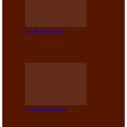
Год хакасского эпоса
Центру культуры и народного
творчества имени Кадышева присвоен
статус «национальный»
Год хакасского эпоса
В Хакасии определили лучших
исполнителей авторской песни «Хысхы