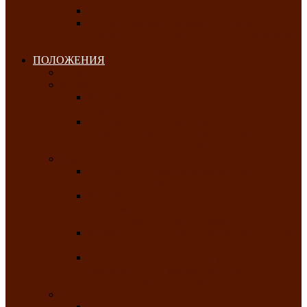
Клуб любителей чатхана
«Творческая мастерская» — студия
декоративно-прикладного искусства Клуба
инвалидов по зрению
ПОЛОЖЕНИЯ
Январь 2026
Февраль 2026
Республиканский молодёжный конкурс
«Здоровый выбор-твой выбор»
Республиканский фестиваль-конкурс
патриотической песни среди людей с
нарушениями зрения «Виват, Россия!»
Март 2026
Республиканская выставка-конкурс
«Сувениры Хакасии»
Республиканский конкурс игровых
программ «Кӱлӱк аттыӊ ойыннары» —
«Игры трудолюбивой лошади»
Межрегиональный конкурс русского танца
«Сибирское раздолье»
Республиканская выставка работ
самодеятельных художников «Часхы
оннерi»-«Краски весны»
Апрель 2026
Республиканская выставка изобразительного