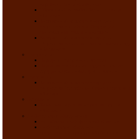
народного танца «Саяночка»
Образцовый ансамбль бального танца
«Тарина»
Заслуженный коллектив народного
творчества Российской Федерации
танцевальная студия «Ынархас»
Заслуженный коллектив народного
творчества России детская эстрадная студия
«Час ханат»
Театральные
Народный театр юного зрителя
Народная театральная студия «Горячие
сердца» Клуба инвалидов по зрению
Театр моды
Заслуженный коллектив народного
творчества Республики Хакасия театр моды
«Алтыр»
Эстрадные
Хакасская народная эстрадная группа
«Хайджи»
Любительские объединения
Республиканский фотоклуб «Саяны»
Любительское объединение по
традиционной культуре «Арба хоор» —
«Колесо времени»