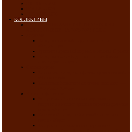
ОКТЯБРЬ-2026
НОЯБРЬ-2026
ДЕКАБРЬ-2026
КОЛЛЕКТИВЫ
РАСПИСАНИЕ ЗАНЯТИЙ ТВОРЧЕСКИХ
КОЛЛЕКТИВОВ НА 2025-2026 ГОДЫ
Хоровые
Народный ансамбль русской песни
«Медуница»
Русский народный хор им. Михаила Шрамко
Народный хор «Родные напевы» Клуба
инвалидов по зрению
Фольклорные
Хакасский народный фольклорный ансамбль
«Чон коглерi»
Хакасская фольклорная студия тахпахчи —
ансамбль «Хағба»
Хореографические
Заслуженный коллектив народного
творчества России детская хореографическая
студия «Айас»
Хакасский народный ансамбль песни и
танца «Жарки»
Заслуженный коллектив народного
творчества Республики Хакасия ансамбль