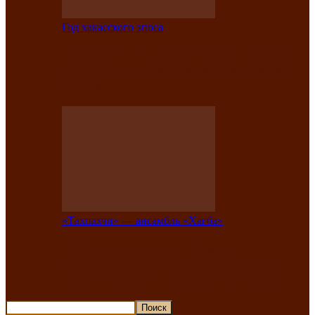
Год хакасского эпоса
В Хакасии состоится конкурс детской
национальной эстрадной песни «Час
ханат»
«Тахпахчи» — ансамбль «Хағба»
Известные тахпахчи Хакасии
приглашают на концерт любителей
традиционного народного тахпаха