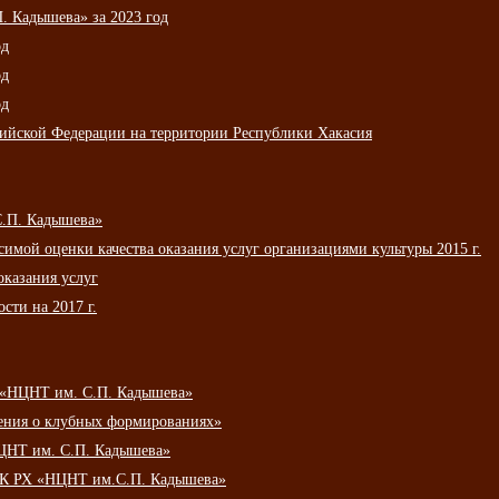
 Кадышева» за 2023 год
од
од
од
сийской Федерации на территории Республики Хакасия
С.П. Кадышева»
мой оценки качества оказания услуг организациями культуры 2015 г.
оказания услуг
сти на 2017 г.
 «НЦНТ им. С.П. Кадышева»
ения о клубных формированиях»
ЦНТ им. С.П. Кадышева»
АУК РХ «НЦНТ им.С.П. Кадышева»