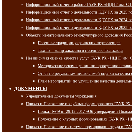
Информационный отчет о работе ГАУК РХ «НЦНТ им. С.П.
Информационный отчет о деятельности КДУ РХ за 2025 г
Информационный отчет о деятельности КДУ РХ за 2024 г
Информационный отчет о деятельности КДУ РХ за 2023 г
Объекты нематериального этнокультурного достояния Рос
Песенные традиции украинских переселенцев
Тахпа́х – жанр хакасского песенного фольклора
Независимая оценка качества услуг ГАУК РХ «НЦНТ им. 
Методические рекомендации по проведению независи
Отчет по результатам независимой оценки качества 
План мероприятий по улучшению качества деятельно
ДОКУМЕНТЫ
Учредительные документы учреждения
Приказ и Положение о клубных формированиях ГАУК РХ
Приказ №49 от 29.12.2017 «Об утверждении Полож
Положение о клубных формированиях ГАУК РХ «Н
Приказ и Положение о системе нормирования труда в Г