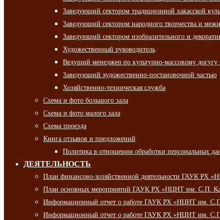
Заведующий сектором традиционной хакасской кул
Заведующий сектором народного творчества и межн
Заведующий сектором изобразительного и декорати
Художественный руководитель
Ведущий менеджер по культурно-массовому досугу 
Заведующий художественно-постановочной частью
Хозяйственно-техническая служба
Схема и фото большого зала
Схема и фото малого зала
Схема проезда
Книга отзывов и предложений
Политика в отношении обработки персональных да
ДЕЯТЕЛЬНОСТЬ
План финансово-хозяйственной деятельности ГАУК РХ «
План основных мероприятий ГАУК РХ «НЦНТ им. С.П. Ка
Информационный отчет о работе ГАУК РХ «НЦНТ им. С.П.
Информационный отчет о работе ГАУК РХ «НЦНТ им. С.П.