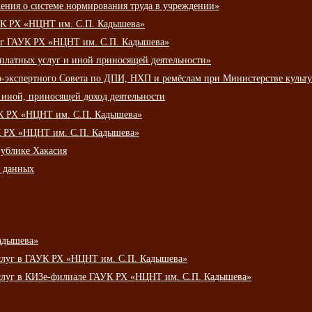
ения о системе нормирования труда в учреждении»
К РХ «НЦНТ им. С.П. Кадышева»
луг ГАУК РХ «НЦНТ им. С.П. Кадышева»
 платных услуг и иной приносящей деятельности»
о-экспертного Совета по ДПИ, НХП и ремёслам при Министерстве культ
 иной, приносящей доход деятельности
УК РХ «НЦНТ им. С.П. Кадышева»
УК РХ «НЦНТ им. С.П. Кадышева»
публике Хакасия
х данных
адышева»
услуг в ГАУК РХ «НЦНТ им. С.П. Кадышева»
услуг в КИЗе-филиале ГАУК РХ «НЦНТ им. С.П. Кадышева»