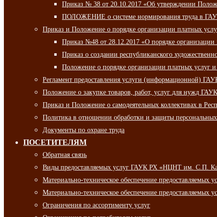
Приказ № 38 от 20.10.2017 «Об утверждении Полож
ПОЛОЖЕНИЕ о системе нормирования труда в ГАУ
Приказ и Положение о порядке организации платных ус
Приказ №48 от 28.12.2017 «О порядке организации
Приказ о создании республиканского художественн
Положение о порядке организации платных услуг и
Регламент предоставления услуги (информационной) ГА
Положение о закупке товаров, работ, услуг для нужд ГА
Приказ и Положение о самодеятельных коллективах в Рес
Политика в отношении обработки и защиты персональны
Документы по охране труда
ПОСЕТИТЕЛЯМ
Обратная связь
Виды предоставляемых услуг ГАУК РХ «НЦНТ им. С.П. К
Материально-техническое обеспечение предоставляемых 
Материально-техническое обеспечение предоставляемых 
Ограничения по ассортименту услуг