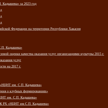
 Кадышева» за 2023 год
од
од
од
сийской Федерации на территории Республики Хакасия
С.П. Кадышева»
мой оценки качества оказания услуг организациями культуры 2015 г.
оказания услуг
сти на 2017 г.
 «НЦНТ им. С.П. Кадышева»
ения о клубных формированиях»
ЦНТ им. С.П. Кадышева»
АУК РХ «НЦНТ им.С.П. Кадышева»