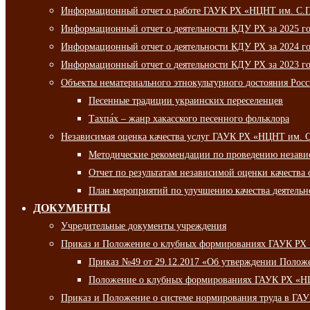
Информационный отчет о работе ГАУК РХ «НЦНТ им. С.П.
Информационный отчет о деятельности КДУ РХ за 2025 г
Информационный отчет о деятельности КДУ РХ за 2024 г
Информационный отчет о деятельности КДУ РХ за 2023 г
Объекты нематериального этнокультурного достояния Рос
Песенные традиции украинских переселенцев
Тахпа́х – жанр хакасского песенного фольклора
Независимая оценка качества услуг ГАУК РХ «НЦНТ им. 
Методические рекомендации по проведению независи
Отчет по результатам независимой оценки качества 
План мероприятий по улучшению качества деятельно
ДОКУМЕНТЫ
Учредительные документы учреждения
Приказ и Положение о клубных формированиях ГАУК РХ
Приказ №49 от 29.12.2017 «Об утверждении Полож
Положение о клубных формированиях ГАУК РХ «Н
Приказ и Положение о системе нормирования труда в Г