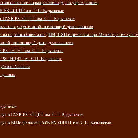
ения о системе нормирования труда в учреждении»
К РХ «НЦНТ им. С.П. Кадышева»
луг ГАУК РХ «НЦНТ им. С.П. Кадышева»
 платных услуг и иной приносящей деятельности»
о-экспертного Совета по ДПИ, НХП и ремёслам при Министерстве культ
 иной, приносящей доход деятельности
УК РХ «НЦНТ им. С.П. Кадышева»
УК РХ «НЦНТ им. С.П. Кадышева»
публике Хакасия
х данных
адышева»
услуг в ГАУК РХ «НЦНТ им. С.П. Кадышева»
услуг в КИЗе-филиале ГАУК РХ «НЦНТ им. С.П. Кадышева»