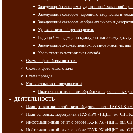
Заведующий сектором традиционной хакасской кул
Заведующий сектором народного творчества и межн
Заведующий сектором изобразительного и декорати
Художественный руководитель
Ведущий менеджер по культурно-массовому досугу 
Заведующий художественно-постановочной частью
Хозяйственно-техническая служба
Схема и фото большого зала
Схема и фото малого зала
Схема проезда
Книга отзывов и предложений
Политика в отношении обработки персональных да
ДЕЯТЕЛЬНОСТЬ
План финансово-хозяйственной деятельности ГАУК РХ «
План основных мероприятий ГАУК РХ «НЦНТ им. С.П. Ка
Информационный отчет о работе ГАУК РХ «НЦНТ им. С.П.
Информационный отчет о работе ГАУК РХ «НЦНТ им. С.П.