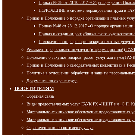
Приказ № 38 от 20.10.2017 «Об утверждении Полож
ПОЛОЖЕНИЕ о системе нормирования труда в ГАУ
Приказ и Положение о порядке организации платных ус
Приказ №48 от 28.12.2017 «О порядке организации
Приказ о создании республиканского художественн
Положение о порядке организации платных услуг и
Регламент предоставления услуги (информационной) ГА
Положение о закупке товаров, работ, услуг для нужд ГА
Приказ и Положение о самодеятельных коллективах в Рес
Политика в отношении обработки и защиты персональны
Документы по охране труда
ПОСЕТИТЕЛЯМ
Обратная связь
Виды предоставляемых услуг ГАУК РХ «НЦНТ им. С.П. К
Материально-техническое обеспечение предоставляемых 
Материально-техническое обеспечение предоставляемых 
Ограничения по ассортименту услуг