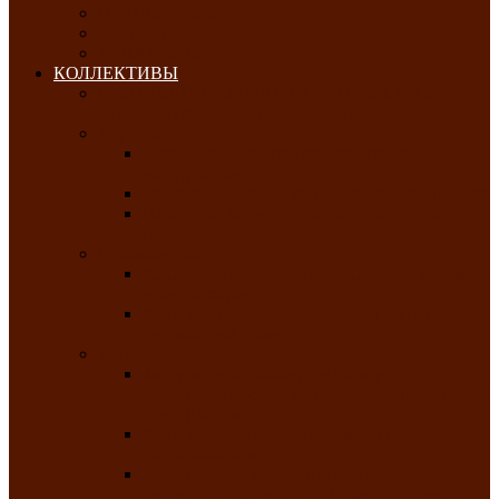
ОКТЯБРЬ-2026
НОЯБРЬ-2026
ДЕКАБРЬ-2026
КОЛЛЕКТИВЫ
РАСПИСАНИЕ ЗАНЯТИЙ ТВОРЧЕСКИХ
КОЛЛЕКТИВОВ НА 2025-2026 ГОДЫ
Хоровые
Народный ансамбль русской песни
«Медуница»
Русский народный хор им. Михаила Шрамко
Народный хор «Родные напевы» Клуба
инвалидов по зрению
Фольклорные
Хакасский народный фольклорный ансамбль
«Чон коглерi»
Хакасская фольклорная студия тахпахчи —
ансамбль «Хағба»
Хореографические
Заслуженный коллектив народного
творчества России детская хореографическая
студия «Айас»
Хакасский народный ансамбль песни и
танца «Жарки»
Заслуженный коллектив народного
творчества Республики Хакасия ансамбль