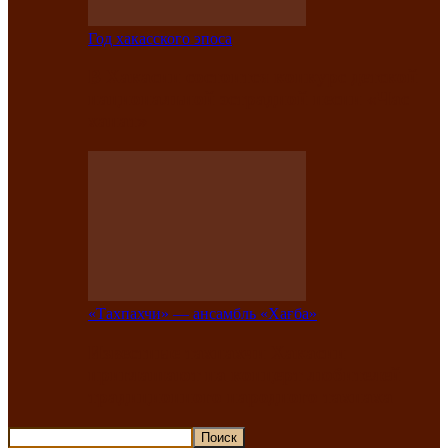
Год хакасского эпоса
В Хакасии состоится конкурс детской
национальной эстрадной песни «Час
ханат»
«Тахпахчи» — ансамбль «Хағба»
Известные тахпахчи Хакасии
приглашают на концерт любителей
традиционного народного тахпаха