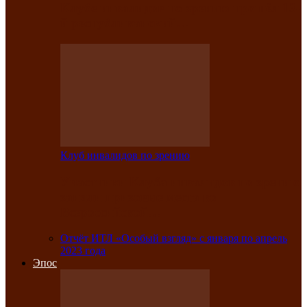
Клубе инвалидов по зрению прошёл 13-
й республиканский…
Клуб инвалидов по зрению
Участники Клуба инвалидов по зрению
заняли призовые места во
Всероссийской…
Отчёт ИТЛ «Особый взгляд» с января по апрель
2023 года
Эпос