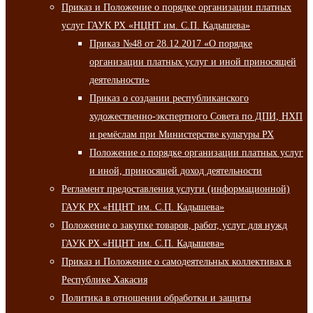
Приказ и Положение о порядке организации платных
услуг ГАУК РХ «НЦНТ им. С.П. Кадышева»
Приказ №48 от 28.12.2017 «О порядке
организации платных услуг и иной приносящей
деятельности»
Приказ о создании республиканского
художественно-экспертного Совета по ДПИ, НХП
и ремёслам при Министерстве культуры РХ
Положение о порядке организации платных услуг
и иной, приносящей доход деятельности
Регламент предоставления услуги (информационной)
ГАУК РХ «НЦНТ им. С.П. Кадышева»
Положение о закупке товаров, работ, услуг для нужд
ГАУК РХ «НЦНТ им. С.П. Кадышева»
Приказ и Положение о самодеятельных коллективах в
Республике Хакасия
Политика в отношении обработки и защиты