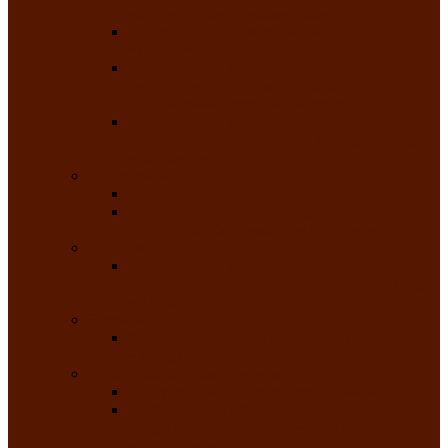
народного танца «Саяночка»
Образцовый ансамбль бального танца
«Тарина»
Заслуженный коллектив народного
творчества Российской Федерации
танцевальная студия «Ынархас»
Заслуженный коллектив народного
творчества России детская эстрадная студия
«Час ханат»
Театральные
Народный театр юного зрителя
Народная театральная студия «Горячие
сердца» Клуба инвалидов по зрению
Театр моды
Заслуженный коллектив народного
творчества Республики Хакасия театр моды
«Алтыр»
Эстрадные
Хакасская народная эстрадная группа
«Хайджи»
Любительские объединения
Республиканский фотоклуб «Саяны»
Любительское объединение по
традиционной культуре «Арба хоор» —
«Колесо времени»