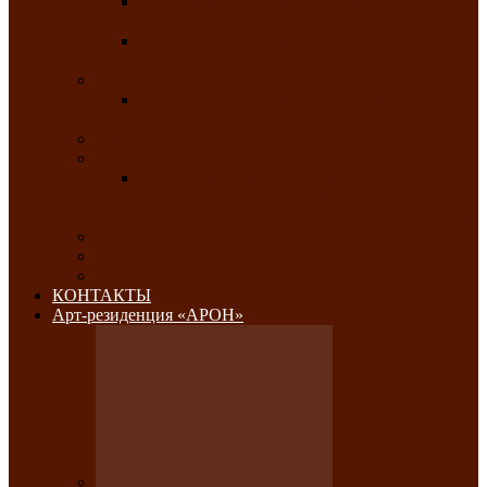
Республиканский конкурс национального
костюма «Алтын чазы»-«Золотая степь»
Республиканский конкурс на лучший
традиционный напиток «Айран пайы»
Июль 2026
Республиканский фестиваль семейного
творчества «Ромашка»
Август 2026
Сентябрь 2026
Республиканская выставка по
изобразительному и ДПИ, НХР и
фотоискусству «Традиции и современность»
Октябрь 2026
Ноябрь 2026
Декабрь 2026
КОНТАКТЫ
Арт-резиденция «АРОН»