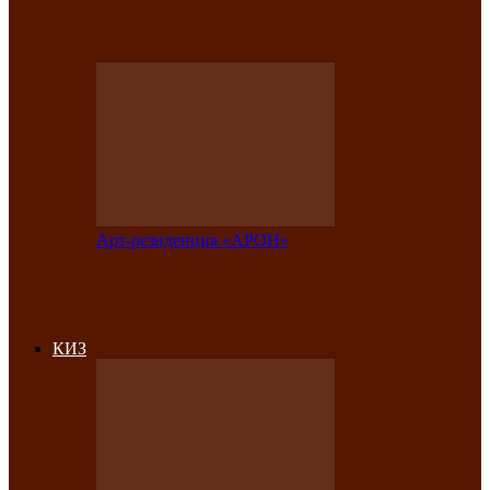
на праздничный концерт в честь Дня
рождения
Арт-резиденция «АРОН»
Фестиваль «Голос кочевника» вновь
объединит народы Саяно-Алтая
КИЗ