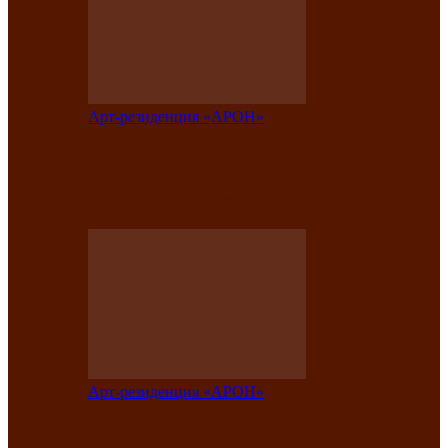
Арт-резиденция «АРОН»
Таланты Хакасии, Тывы и Алтая
представят свою национальную
культуру на фестивале…
Арт-резиденция «АРОН»
Арт-резиденция «АРОН» приглашает