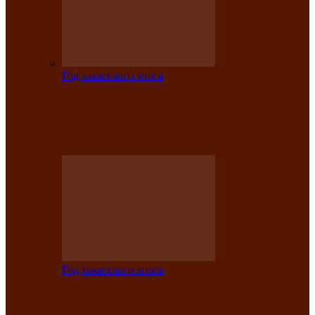
Год хакасского эпоса
Центру культуры и народного
творчества имени Кадышева присвоен
статус «национальный»
Год хакасского эпоса
В Хакасии определили лучших
исполнителей авторской песни «Хысхы