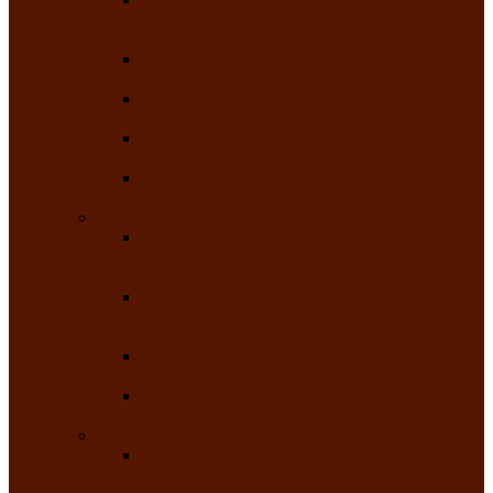
творчества детей ограниченными
возможностями здоровья «Мы всё можем!»
Республиканский фотоконкурс «Салют
Победы»
Республиканский конкурс чтецов «Поэзия
души»
Республиканский конкурс народно-
певческих коллективов «Родные напевы»
Республиканский фестиваль юмора среди
людей с нарушениями зрения «Море смеха»
Май 2026
Республиканский фестиваль творчества
среди людей с нарушениями зрения «Народу
победителю»
Республиканский фестиваль-конкурс
носителей и исполнителей традиционного
музыкального творчества «Айтыс»
Республиканский конкурс героических
сказаний имени С.П. Кадышева
Республиканский конкурс детского
творчества «Вот какое наше детство!»
Июнь 2026
Республиканский конкурс «Чайлаг»-
«Летняя усадьба»