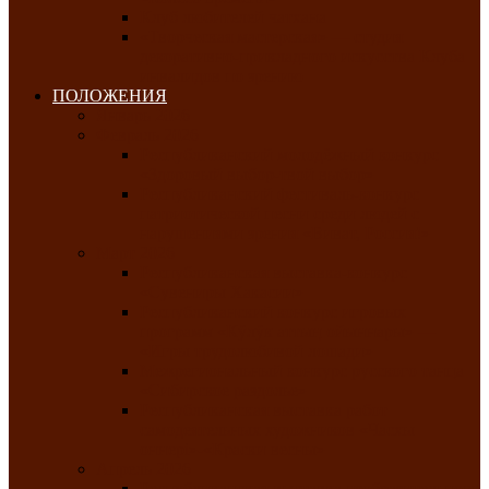
Клуб любителей чатхана
«Творческая мастерская» — студия
декоративно-прикладного искусства Клуба
инвалидов по зрению
ПОЛОЖЕНИЯ
Январь 2026
Февраль 2026
Республиканский молодёжный конкурс
«Здоровый выбор-твой выбор»
Республиканский фестиваль-конкурс
патриотической песни среди людей с
нарушениями зрения «Виват, Россия!»
Март 2026
Республиканская выставка-конкурс
«Сувениры Хакасии»
Республиканский конкурс игровых
программ «Кӱлӱк аттыӊ ойыннары» —
«Игры трудолюбивой лошади»
Межрегиональный конкурс русского танца
«Сибирское раздолье»
Республиканская выставка работ
самодеятельных художников «Часхы
оннерi»-«Краски весны»
Апрель 2026
Республиканская выставка изобразительного