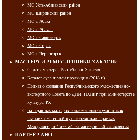
МО Усть-Абаканский район
МО Ширинский район
МО г. Абаза
МО г. Абакан
МО г. Саяногорск
МО г. Сорск
МО г. Черногорск
МАСТЕРА И РЕМЕСЛЕННИКИ ХАКАСИИ
Список мастеров Республики Хакасия
Каталог сувенирной продукции (2018 г.)
Приказ о создании Республиканского художественно-
экспертного Совета по ДПИ, НХПиР при Министерстве
культуры РХ
База данных мастеров войлоковаляния участников
выставки «Степной путь кочевника» в рамках
Международной ассамблеи мастеров войлоковаляния
ПАРТНЁР АНО