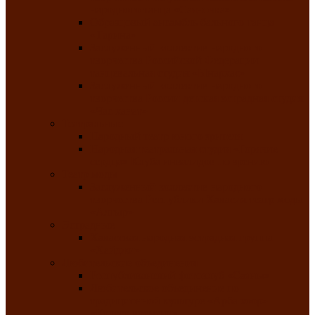
народного танца «Саяночка»
Образцовый ансамбль бального танца
«Тарина»
Заслуженный коллектив народного
творчества Российской Федерации
танцевальная студия «Ынархас»
Заслуженный коллектив народного
творчества России детская эстрадная студия
«Час ханат»
Театральные
Народный театр юного зрителя
Народная театральная студия «Горячие
сердца» Клуба инвалидов по зрению
Театр моды
Заслуженный коллектив народного
творчества Республики Хакасия театр моды
«Алтыр»
Эстрадные
Хакасская народная эстрадная группа
«Хайджи»
Любительские объединения
Республиканский фотоклуб «Саяны»
Любительское объединение по
традиционной культуре «Арба хоор» —
«Колесо времени»