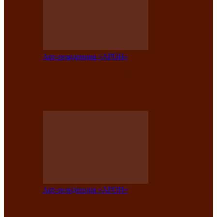
Арт-резиденция «АРОН»
Таланты Хакасии, Тывы и Алтая
представят свою национальную
культуру на фестивале…
Арт-резиденция «АРОН»
Арт-резиденция «АРОН» приглашает