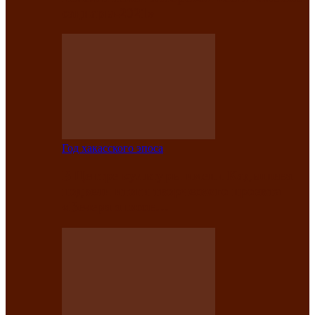
саӊнары-2021»
Год хакасского эпоса
В Центре культуры имени Кадышева
подвели итоги творческого проекта
«Вечера эпосов…