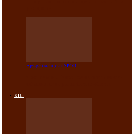
на праздничный концерт в честь Дня
рождения
Арт-резиденция «АРОН»
Фестиваль «Голос кочевника» вновь
объединит народы Саяно-Алтая
КИЗ