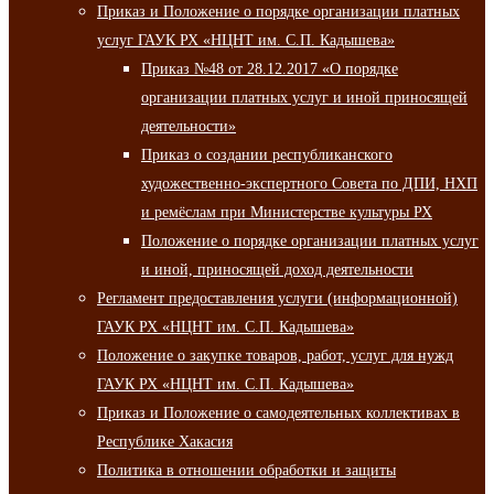
Приказ и Положение о порядке организации платных
услуг ГАУК РХ «НЦНТ им. С.П. Кадышева»
Приказ №48 от 28.12.2017 «О порядке
организации платных услуг и иной приносящей
деятельности»
Приказ о создании республиканского
художественно-экспертного Совета по ДПИ, НХП
и ремёслам при Министерстве культуры РХ
Положение о порядке организации платных услуг
и иной, приносящей доход деятельности
Регламент предоставления услуги (информационной)
ГАУК РХ «НЦНТ им. С.П. Кадышева»
Положение о закупке товаров, работ, услуг для нужд
ГАУК РХ «НЦНТ им. С.П. Кадышева»
Приказ и Положение о самодеятельных коллективах в
Республике Хакасия
Политика в отношении обработки и защиты