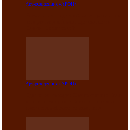
Арт-резиденция «АРОН»
Вокальная студия «Арон» приглашает
на премьерный концерт солистки
Елены Кызласовой
Арт-резиденция «АРОН»
Единство народов Саяно-Алтая: Гала-
концерт завершил Межрегиональный
фестиваль «Голос кочевника»