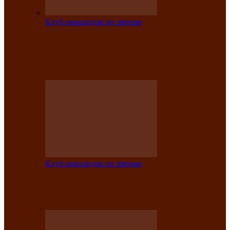
Клуб инвалидов по зрению
На мастер‑классе люди с нарушениями
зрения изготовили бабочек из
синельной…
Клуб инвалидов по зрению
Ко Дню России в Клубе инвалидов по
зрению прошёл праздничный концерт