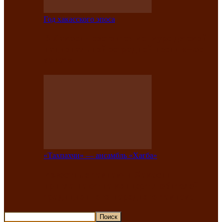
Год хакасского эпоса
В Хакасии состоится конкурс детской
национальной эстрадной песни «Час
ханат»
«Тахпахчи» — ансамбль «Хағба»
Известные тахпахчи Хакасии
приглашают на концерт любителей
традиционного народного тахпаха