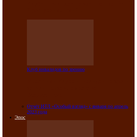
Клубе инвалидов по зрению прошёл 13-
й республиканский…
Клуб инвалидов по зрению
Участники Клуба инвалидов по зрению
заняли призовые места во
Всероссийской…
Отчёт ИТЛ «Особый взгляд» с января по апрель
2023 года
Эпос