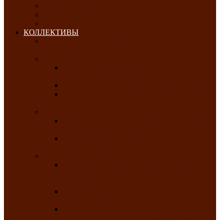
ОКТЯБРЬ-2026
НОЯБРЬ-2026
ДЕКАБРЬ-2026
КОЛЛЕКТИВЫ
РАСПИСАНИЕ ЗАНЯТИЙ ТВОРЧЕСКИХ
КОЛЛЕКТИВОВ НА 2025-2026 ГОДЫ
Хоровые
Народный ансамбль русской песни
«Медуница»
Русский народный хор им. Михаила Шрамко
Народный хор «Родные напевы» Клуба
инвалидов по зрению
Фольклорные
Хакасский народный фольклорный ансамбль
«Чон коглерi»
Хакасская фольклорная студия тахпахчи —
ансамбль «Хағба»
Хореографические
Заслуженный коллектив народного
творчества России детская хореографическая
студия «Айас»
Хакасский народный ансамбль песни и
танца «Жарки»
Заслуженный коллектив народного
творчества Республики Хакасия ансамбль