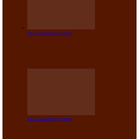
Год хакасского эпоса
Центру культуры и народного
творчества имени Кадышева присвоен
статус «национальный»
Год хакасского эпоса
В Хакасии определили лучших
исполнителей авторской песни «Хысхы