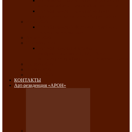
Республиканский конкурс национального
костюма «Алтын чазы»-«Золотая степь»
Республиканский конкурс на лучший
традиционный напиток «Айран пайы»
Июль 2026
Республиканский фестиваль семейного
творчества «Ромашка»
Август 2026
Сентябрь 2026
Республиканская выставка по
изобразительному и ДПИ, НХР и
фотоискусству «Традиции и современность»
Октябрь 2026
Ноябрь 2026
Декабрь 2026
КОНТАКТЫ
Арт-резиденция «АРОН»