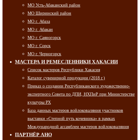
МО Усть-Абаканский район
МО Ширинский район
МО г. Абаза
МО г. Абакан
МО г. Саяногорск
МО г. Сорск
МО г. Черногорск
МАСТЕРА И РЕМЕСЛЕННИКИ ХАКАСИИ
Список мастеров Республики Хакасия
Каталог сувенирной продукции (2018 г.)
Приказ о создании Республиканского художественно-
экспертного Совета по ДПИ, НХПиР при Министерстве
культуры РХ
База данных мастеров войлоковаляния участников
выставки «Степной путь кочевника» в рамках
Международной ассамблеи мастеров войлоковаляния
ПАРТНЁР АНО