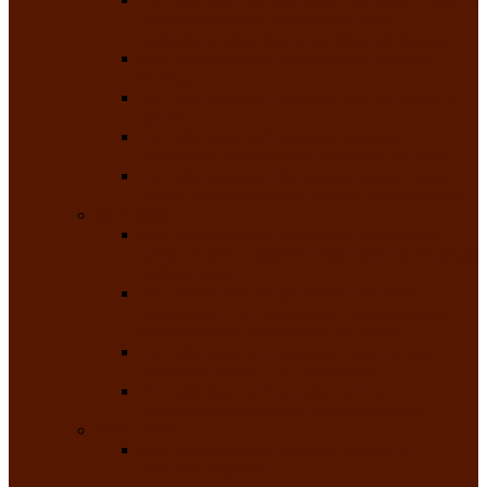
творчества детей ограниченными
возможностями здоровья «Мы всё можем!»
Республиканский фотоконкурс «Салют
Победы»
Республиканский конкурс чтецов «Поэзия
души»
Республиканский конкурс народно-
певческих коллективов «Родные напевы»
Республиканский фестиваль юмора среди
людей с нарушениями зрения «Море смеха»
Май 2026
Республиканский фестиваль творчества
среди людей с нарушениями зрения «Народу
победителю»
Республиканский фестиваль-конкурс
носителей и исполнителей традиционного
музыкального творчества «Айтыс»
Республиканский конкурс героических
сказаний имени С.П. Кадышева
Республиканский конкурс детского
творчества «Вот какое наше детство!»
Июнь 2026
Республиканский конкурс «Чайлаг»-
«Летняя усадьба»