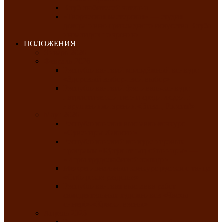
Клуб любителей чатхана
«Творческая мастерская» — студия
декоративно-прикладного искусства Клуба
инвалидов по зрению
ПОЛОЖЕНИЯ
Январь 2026
Февраль 2026
Республиканский молодёжный конкурс
«Здоровый выбор-твой выбор»
Республиканский фестиваль-конкурс
патриотической песни среди людей с
нарушениями зрения «Виват, Россия!»
Март 2026
Республиканская выставка-конкурс
«Сувениры Хакасии»
Республиканский конкурс игровых
программ «Кӱлӱк аттыӊ ойыннары» —
«Игры трудолюбивой лошади»
Межрегиональный конкурс русского танца
«Сибирское раздолье»
Республиканская выставка работ
самодеятельных художников «Часхы
оннерi»-«Краски весны»
Апрель 2026
Республиканская выставка изобразительного