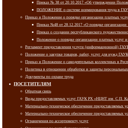
Приказ № 38 от 20.10.2017 «Об утверждении Полож
ПОЛОЖЕНИЕ о системе нормирования труда в ГАУ
Приказ и Положение о порядке организации платных ус
Приказ №48 от 28.12.2017 «О порядке организации
Приказ о создании республиканского художественн
Положение о порядке организации платных услуг и
Регламент предоставления услуги (информационной) ГА
Положение о закупке товаров, работ, услуг для нужд ГА
Приказ и Положение о самодеятельных коллективах в Рес
Политика в отношении обработки и защиты персональны
Документы по охране труда
ПОСЕТИТЕЛЯМ
Обратная связь
Виды предоставляемых услуг ГАУК РХ «НЦНТ им. С.П. К
Материально-техническое обеспечение предоставляемых 
Материально-техническое обеспечение предоставляемых 
Ограничения по ассортименту услуг