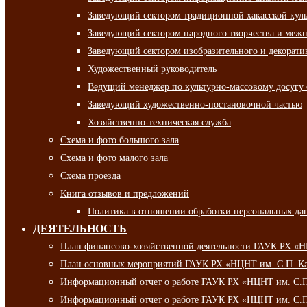
Заведующий сектором традиционной хакасской кул
Заведующий сектором народного творчества и межн
Заведующий сектором изобразительного и декорати
Художественный руководитель
Ведущий менеджер по культурно-массовому досугу 
Заведующий художественно-постановочной частью
Хозяйственно-техническая служба
Схема и фото большого зала
Схема и фото малого зала
Схема проезда
Книга отзывов и предложений
Политика в отношении обработки персональных да
ДЕЯТЕЛЬНОСТЬ
План финансово-хозяйственной деятельности ГАУК РХ «
План основных мероприятий ГАУК РХ «НЦНТ им. С.П. Ка
Информационный отчет о работе ГАУК РХ «НЦНТ им. С.П.
Информационный отчет о работе ГАУК РХ «НЦНТ им. С.П.