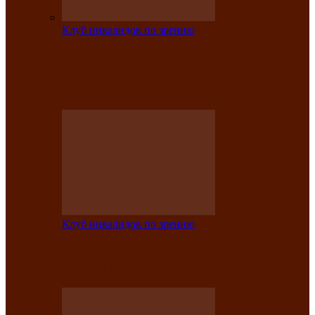
Клуб инвалидов по зрению
На мастер‑классе люди с нарушениями
зрения изготовили бабочек из
синельной…
Клуб инвалидов по зрению
Ко Дню России в Клубе инвалидов по
зрению прошёл праздничный концерт