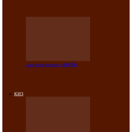
на праздничный концерт в честь Дня
рождения
Арт-резиденция «АРОН»
Фестиваль «Голос кочевника» вновь
объединит народы Саяно-Алтая
КИЗ