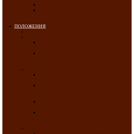
Клуб любителей чатхана
«Творческая мастерская» — студия
декоративно-прикладного искусства Клуба
инвалидов по зрению
ПОЛОЖЕНИЯ
Январь 2026
Февраль 2026
Республиканский молодёжный конкурс
«Здоровый выбор-твой выбор»
Республиканский фестиваль-конкурс
патриотической песни среди людей с
нарушениями зрения «Виват, Россия!»
Март 2026
Республиканская выставка-конкурс
«Сувениры Хакасии»
Республиканский конкурс игровых
программ «Кӱлӱк аттыӊ ойыннары» —
«Игры трудолюбивой лошади»
Межрегиональный конкурс русского танца
«Сибирское раздолье»
Республиканская выставка работ
самодеятельных художников «Часхы
оннерi»-«Краски весны»
Апрель 2026
Республиканская выставка изобразительного