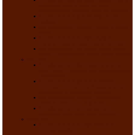
творчества детей ограниченными
возможностями здоровья «Мы всё можем!»
Республиканский фотоконкурс «Салют
Победы»
Республиканский конкурс чтецов «Поэзия
души»
Республиканский конкурс народно-
певческих коллективов «Родные напевы»
Республиканский фестиваль юмора среди
людей с нарушениями зрения «Море смеха»
Май 2026
Республиканский фестиваль творчества
среди людей с нарушениями зрения «Народу
победителю»
Республиканский фестиваль-конкурс
носителей и исполнителей традиционного
музыкального творчества «Айтыс»
Республиканский конкурс героических
сказаний имени С.П. Кадышева
Республиканский конкурс детского
творчества «Вот какое наше детство!»
Июнь 2026
Республиканский конкурс «Чайлаг»-
«Летняя усадьба»