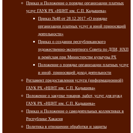
Приказ и Положение о порядке организации платных
услуг ГАУК РХ «НЦНТ им. С.П. Кадышева»
Приказ №48 от 28.12.2017 «О порядке
организации платных услуг и иной приносящей
деятельности»
Приказ о создании республиканского
художественно-экспертного Совета по ДПИ, НХП
и ремёслам при Министерстве культуры РХ
Положение о порядке организации платных услуг
и иной, приносящей доход деятельности
Регламент предоставления услуги (информационной)
ГАУК РХ «НЦНТ им. С.П. Кадышева»
Положение о закупке товаров, работ, услуг для нужд
ГАУК РХ «НЦНТ им. С.П. Кадышева»
Приказ и Положение о самодеятельных коллективах в
Республике Хакасия
Политика в отношении обработки и защиты