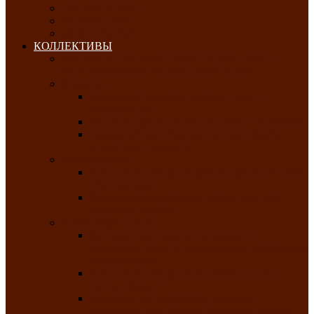
ОКТЯБРЬ-2026
НОЯБРЬ-2026
ДЕКАБРЬ-2026
КОЛЛЕКТИВЫ
РАСПИСАНИЕ ЗАНЯТИЙ ТВОРЧЕСКИХ
КОЛЛЕКТИВОВ НА 2025-2026 ГОДЫ
Хоровые
Народный ансамбль русской песни
«Медуница»
Русский народный хор им. Михаила Шрамко
Народный хор «Родные напевы» Клуба
инвалидов по зрению
Фольклорные
Хакасский народный фольклорный ансамбль
«Чон коглерi»
Хакасская фольклорная студия тахпахчи —
ансамбль «Хағба»
Хореографические
Заслуженный коллектив народного
творчества России детская хореографическая
студия «Айас»
Хакасский народный ансамбль песни и
танца «Жарки»
Заслуженный коллектив народного
творчества Республики Хакасия ансамбль