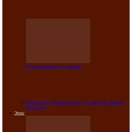
Клубе инвалидов по зрению прошёл 13-
й республиканский…
Клуб инвалидов по зрению
Участники Клуба инвалидов по зрению
заняли призовые места во
Всероссийской…
Отчёт ИТЛ «Особый взгляд» с января по апрель
2023 года
Эпос