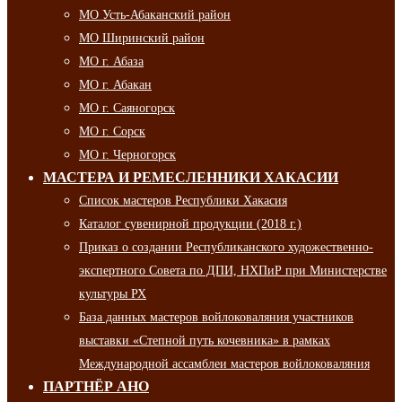
МО Усть-Абаканский район
МО Ширинский район
МО г. Абаза
МО г. Абакан
МО г. Саяногорск
МО г. Сорск
МО г. Черногорск
МАСТЕРА И РЕМЕСЛЕННИКИ ХАКАСИИ
Список мастеров Республики Хакасия
Каталог сувенирной продукции (2018 г.)
Приказ о создании Республиканского художественно-
экспертного Совета по ДПИ, НХПиР при Министерстве
культуры РХ
База данных мастеров войлоковаляния участников
выставки «Степной путь кочевника» в рамках
Международной ассамблеи мастеров войлоковаляния
ПАРТНЁР АНО