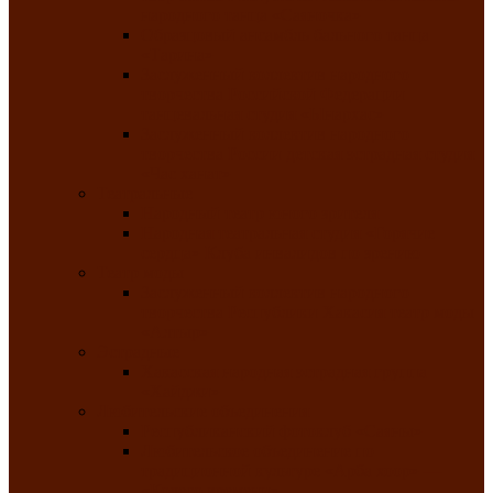
народного танца «Саяночка»
Образцовый ансамбль бального танца
«Тарина»
Заслуженный коллектив народного
творчества Российской Федерации
танцевальная студия «Ынархас»
Заслуженный коллектив народного
творчества России детская эстрадная студия
«Час ханат»
Театральные
Народный театр юного зрителя
Народная театральная студия «Горячие
сердца» Клуба инвалидов по зрению
Театр моды
Заслуженный коллектив народного
творчества Республики Хакасия театр моды
«Алтыр»
Эстрадные
Хакасская народная эстрадная группа
«Хайджи»
Любительские объединения
Республиканский фотоклуб «Саяны»
Любительское объединение по
традиционной культуре «Арба хоор» —
«Колесо времени»