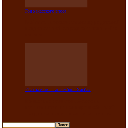
Год хакасского эпоса
В Хакасии состоится конкурс детской
национальной эстрадной песни «Час
ханат»
«Тахпахчи» — ансамбль «Хағба»
Известные тахпахчи Хакасии
приглашают на концерт любителей
традиционного народного тахпаха