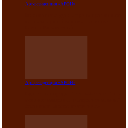
Арт-резиденция «АРОН»
Вокальная студия «Арон» приглашает
на премьерный концерт солистки
Елены Кызласовой
Арт-резиденция «АРОН»
Единство народов Саяно-Алтая: Гала-
концерт завершил Межрегиональный
фестиваль «Голос кочевника»