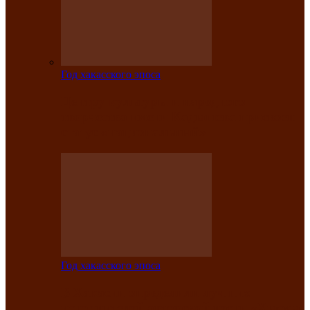
Год хакасского эпоса
Центру культуры и народного
творчества имени Кадышева присвоен
статус «национальный»
Год хакасского эпоса
В Хакасии определили лучших
исполнителей авторской песни «Хысхы