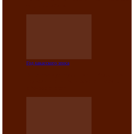
саӊнары-2021»
Год хакасского эпоса
В Центре культуры имени Кадышева
подвели итоги творческого проекта
«Вечера эпосов…