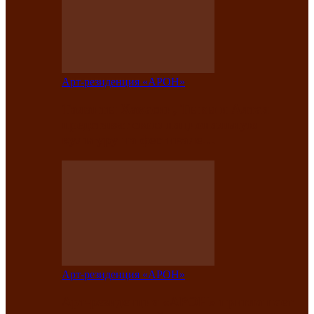
Арт-резиденция «АРОН»
Таланты Хакасии, Тывы и Алтая
представят свою национальную
культуру на фестивале…
Арт-резиденция «АРОН»
Арт-резиденция «АРОН» приглашает