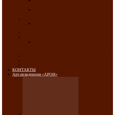
Республиканский конкурс национального
костюма «Алтын чазы»-«Золотая степь»
Республиканский конкурс на лучший
традиционный напиток «Айран пайы»
Июль 2026
Республиканский фестиваль семейного
творчества «Ромашка»
Август 2026
Сентябрь 2026
Республиканская выставка по
изобразительному и ДПИ, НХР и
фотоискусству «Традиции и современность»
Октябрь 2026
Ноябрь 2026
Декабрь 2026
КОНТАКТЫ
Арт-резиденция «АРОН»