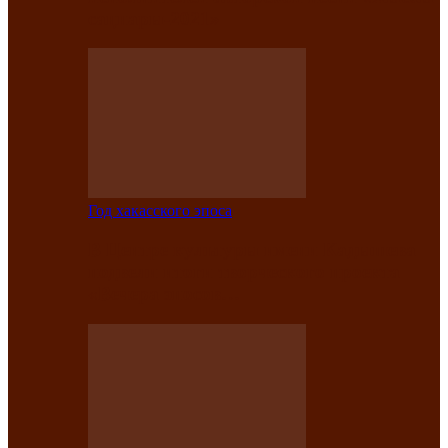
саӊнары-2021»
Год хакасского эпоса
В Центре культуры имени Кадышева
подвели итоги творческого проекта
«Вечера эпосов…