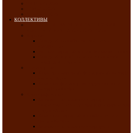
ОКТЯБРЬ-2026
НОЯБРЬ-2026
ДЕКАБРЬ-2026
КОЛЛЕКТИВЫ
РАСПИСАНИЕ ЗАНЯТИЙ ТВОРЧЕСКИХ
КОЛЛЕКТИВОВ НА 2025-2026 ГОДЫ
Хоровые
Народный ансамбль русской песни
«Медуница»
Русский народный хор им. Михаила Шрамко
Народный хор «Родные напевы» Клуба
инвалидов по зрению
Фольклорные
Хакасский народный фольклорный ансамбль
«Чон коглерi»
Хакасская фольклорная студия тахпахчи —
ансамбль «Хағба»
Хореографические
Заслуженный коллектив народного
творчества России детская хореографическая
студия «Айас»
Хакасский народный ансамбль песни и
танца «Жарки»
Заслуженный коллектив народного
творчества Республики Хакасия ансамбль