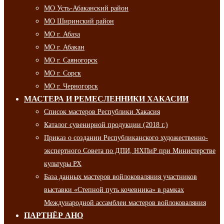
МО Усть-Абаканский район
МО Ширинский район
МО г. Абаза
МО г. Абакан
МО г. Саяногорск
МО г. Сорск
МО г. Черногорск
МАСТЕРА И РЕМЕСЛЕННИКИ ХАКАСИИ
Список мастеров Республики Хакасия
Каталог сувенирной продукции (2018 г.)
Приказ о создании Республиканского художественно-
экспертного Совета по ДПИ, НХПиР при Министерстве
культуры РХ
База данных мастеров войлоковаляния участников
выставки «Степной путь кочевника» в рамках
Международной ассамблеи мастеров войлоковаляния
ПАРТНЁР АНО