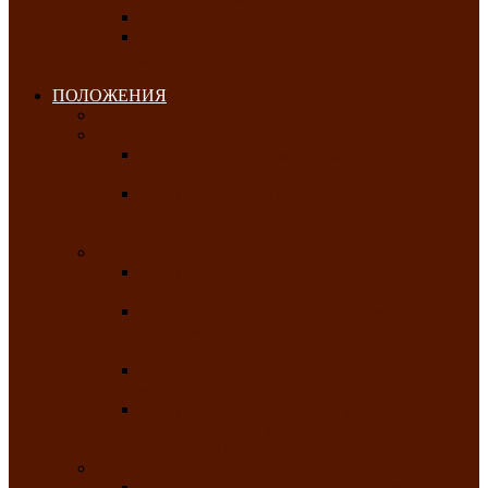
Клуб любителей чатхана
«Творческая мастерская» — студия
декоративно-прикладного искусства Клуба
инвалидов по зрению
ПОЛОЖЕНИЯ
Январь 2026
Февраль 2026
Республиканский молодёжный конкурс
«Здоровый выбор-твой выбор»
Республиканский фестиваль-конкурс
патриотической песни среди людей с
нарушениями зрения «Виват, Россия!»
Март 2026
Республиканская выставка-конкурс
«Сувениры Хакасии»
Республиканский конкурс игровых
программ «Кӱлӱк аттыӊ ойыннары» —
«Игры трудолюбивой лошади»
Межрегиональный конкурс русского танца
«Сибирское раздолье»
Республиканская выставка работ
самодеятельных художников «Часхы
оннерi»-«Краски весны»
Апрель 2026
Республиканская выставка изобразительного