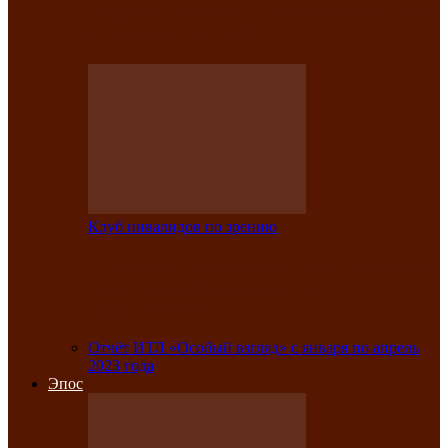
Клубе инвалидов по зрению прошёл 13-
й республиканский…
Клуб инвалидов по зрению
Участники Клуба инвалидов по зрению
заняли призовые места во
Всероссийской…
Отчёт ИТЛ «Особый взгляд» с января по апрель
2023 года
Эпос