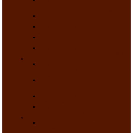
творчества детей ограниченными
возможностями здоровья «Мы всё можем!»
Республиканский фотоконкурс «Салют
Победы»
Республиканский конкурс чтецов «Поэзия
души»
Республиканский конкурс народно-
певческих коллективов «Родные напевы»
Республиканский фестиваль юмора среди
людей с нарушениями зрения «Море смеха»
Май 2026
Республиканский фестиваль творчества
среди людей с нарушениями зрения «Народу
победителю»
Республиканский фестиваль-конкурс
носителей и исполнителей традиционного
музыкального творчества «Айтыс»
Республиканский конкурс героических
сказаний имени С.П. Кадышева
Республиканский конкурс детского
творчества «Вот какое наше детство!»
Июнь 2026
Республиканский конкурс «Чайлаг»-
«Летняя усадьба»