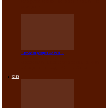
на праздничный концерт в честь Дня
рождения
Арт-резиденция «АРОН»
Фестиваль «Голос кочевника» вновь
объединит народы Саяно-Алтая
КИЗ