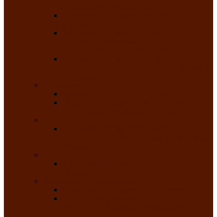
народного танца «Саяночка»
Образцовый ансамбль бального танца
«Тарина»
Заслуженный коллектив народного
творчества Российской Федерации
танцевальная студия «Ынархас»
Заслуженный коллектив народного
творчества России детская эстрадная студия
«Час ханат»
Театральные
Народный театр юного зрителя
Народная театральная студия «Горячие
сердца» Клуба инвалидов по зрению
Театр моды
Заслуженный коллектив народного
творчества Республики Хакасия театр моды
«Алтыр»
Эстрадные
Хакасская народная эстрадная группа
«Хайджи»
Любительские объединения
Республиканский фотоклуб «Саяны»
Любительское объединение по
традиционной культуре «Арба хоор» —
«Колесо времени»