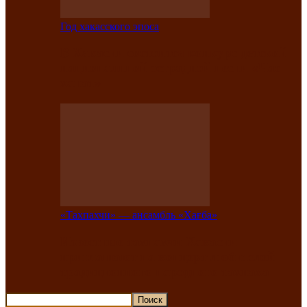
Год хакасского эпоса
В Хакасии состоится конкурс детской
национальной эстрадной песни «Час
ханат»
«Тахпахчи» — ансамбль «Хағба»
Известные тахпахчи Хакасии
приглашают на концерт любителей
традиционного народного тахпаха