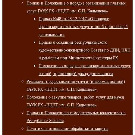
Приказ и Положение о порядке организации платных
услуг ГАУК РХ «НЦНТ им. С.П. Кадышева»
Приказ №48 от 28.12.2017 «О порядке
организации платных услуг и иной приносящей
деятельности»
Приказ о создании республиканского
художественно-экспертного Совета по ДПИ, НХП
и ремёслам при Министерстве культуры РХ
Положение о порядке организации платных услуг
и иной, приносящей доход деятельности
Регламент предоставления услуги (информационной)
ГАУК РХ «НЦНТ им. С.П. Кадышева»
Положение о закупке товаров, работ, услуг для нужд
ГАУК РХ «НЦНТ им. С.П. Кадышева»
Приказ и Положение о самодеятельных коллективах в
Республике Хакасия
Политика в отношении обработки и защиты