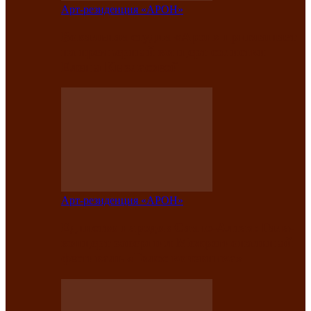
Арт-резиденция «АРОН»
Вокальная студия «Арон» приглашает
на премьерный концерт солистки
Елены Кызласовой
Арт-резиденция «АРОН»
Единство народов Саяно-Алтая: Гала-
концерт завершил Межрегиональный
фестиваль «Голос кочевника»