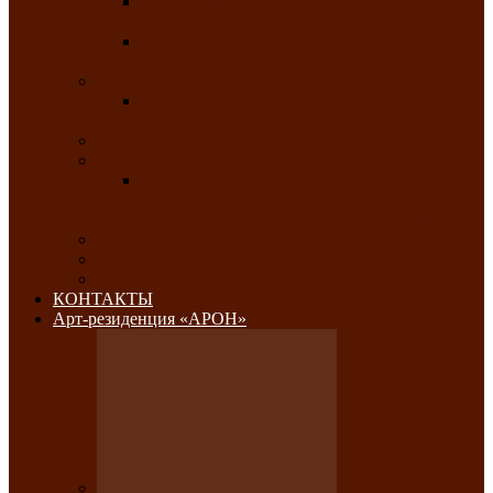
Республиканский конкурс национального
костюма «Алтын чазы»-«Золотая степь»
Республиканский конкурс на лучший
традиционный напиток «Айран пайы»
Июль 2026
Республиканский фестиваль семейного
творчества «Ромашка»
Август 2026
Сентябрь 2026
Республиканская выставка по
изобразительному и ДПИ, НХР и
фотоискусству «Традиции и современность»
Октябрь 2026
Ноябрь 2026
Декабрь 2026
КОНТАКТЫ
Арт-резиденция «АРОН»