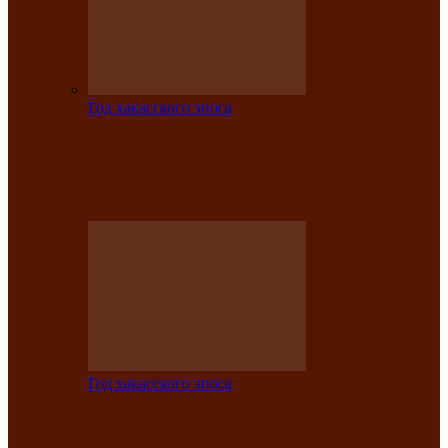
Год хакасского эпоса
Центру культуры и народного
творчества имени Кадышева присвоен
статус «национальный»
Год хакасского эпоса
В Хакасии определили лучших
исполнителей авторской песни «Хысхы