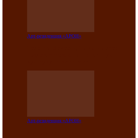
Арт-резиденция «АРОН»
Таланты Хакасии, Тывы и Алтая
представят свою национальную
культуру на фестивале…
Арт-резиденция «АРОН»
Арт-резиденция «АРОН» приглашает