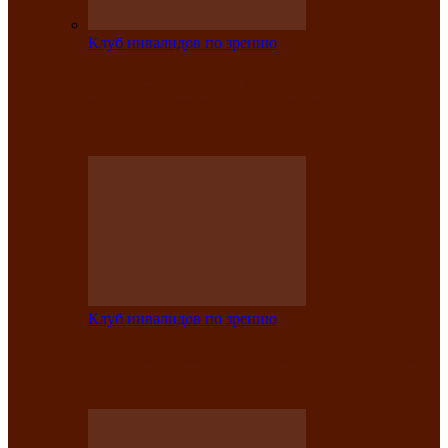
Клуб инвалидов по зрению
На мастер‑классе люди с нарушениями
зрения изготовили бабочек из
синельной…
Клуб инвалидов по зрению
Ко Дню России в Клубе инвалидов по
зрению прошёл праздничный концерт