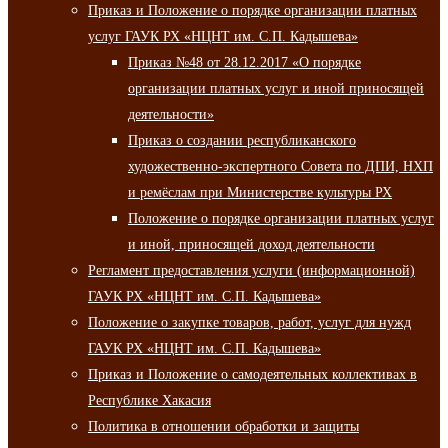
Приказ и Положение о порядке организации платных
услуг ГАУК РХ «НЦНТ им. С.П. Кадышева»
Приказ №48 от 28.12.2017 «О порядке
организации платных услуг и иной приносящей
деятельности»
Приказ о создании республиканского
художественно-экспертного Совета по ДПИ, НХП
и ремёслам при Министерстве культуры РХ
Положение о порядке организации платных услуг
и иной, приносящей доход деятельности
Регламент предоставления услуги (информационной)
ГАУК РХ «НЦНТ им. С.П. Кадышева»
Положение о закупке товаров, работ, услуг для нужд
ГАУК РХ «НЦНТ им. С.П. Кадышева»
Приказ и Положение о самодеятельных коллективах в
Республике Хакасия
Политика в отношении обработки и защиты