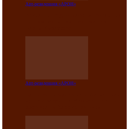
Арт-резиденция «АРОН»
Вокальная студия «Арон» приглашает
на премьерный концерт солистки
Елены Кызласовой
Арт-резиденция «АРОН»
Единство народов Саяно-Алтая: Гала-
концерт завершил Межрегиональный
фестиваль «Голос кочевника»