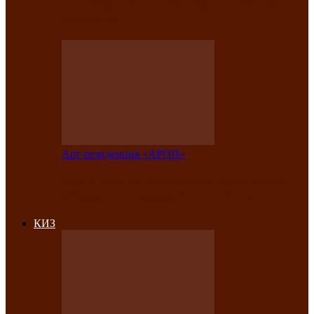
на праздничный концерт в честь Дня
рождения
Арт-резиденция «АРОН»
Фестиваль «Голос кочевника» вновь
объединит народы Саяно-Алтая
КИЗ