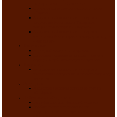
народного танца «Саяночка»
Образцовый ансамбль бального танца
«Тарина»
Заслуженный коллектив народного
творчества Российской Федерации
танцевальная студия «Ынархас»
Заслуженный коллектив народного
творчества России детская эстрадная студия
«Час ханат»
Театральные
Народный театр юного зрителя
Народная театральная студия «Горячие
сердца» Клуба инвалидов по зрению
Театр моды
Заслуженный коллектив народного
творчества Республики Хакасия театр моды
«Алтыр»
Эстрадные
Хакасская народная эстрадная группа
«Хайджи»
Любительские объединения
Республиканский фотоклуб «Саяны»
Любительское объединение по
традиционной культуре «Арба хоор» —
«Колесо времени»