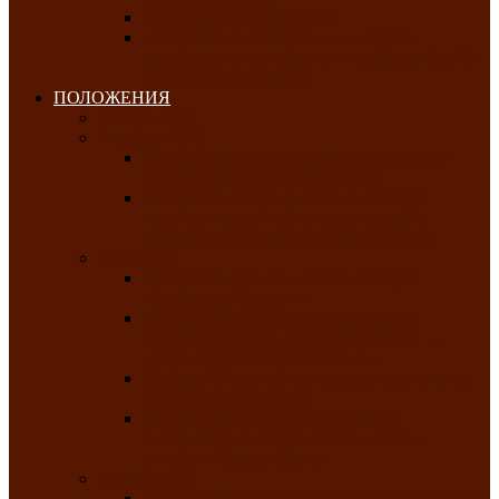
Клуб любителей чатхана
«Творческая мастерская» — студия
декоративно-прикладного искусства Клуба
инвалидов по зрению
ПОЛОЖЕНИЯ
Январь 2026
Февраль 2026
Республиканский молодёжный конкурс
«Здоровый выбор-твой выбор»
Республиканский фестиваль-конкурс
патриотической песни среди людей с
нарушениями зрения «Виват, Россия!»
Март 2026
Республиканская выставка-конкурс
«Сувениры Хакасии»
Республиканский конкурс игровых
программ «Кӱлӱк аттыӊ ойыннары» —
«Игры трудолюбивой лошади»
Межрегиональный конкурс русского танца
«Сибирское раздолье»
Республиканская выставка работ
самодеятельных художников «Часхы
оннерi»-«Краски весны»
Апрель 2026
Республиканская выставка изобразительного