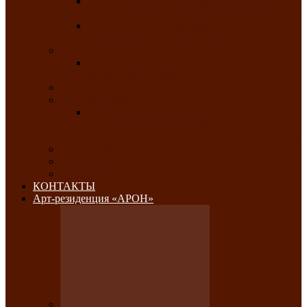
Республиканский конкурс национального
костюма «Алтын чазы»-«Золотая степь»
Республиканский конкурс на лучший
традиционный напиток «Айран пайы»
Июль 2026
Республиканский фестиваль семейного
творчества «Ромашка»
Август 2026
Сентябрь 2026
Республиканская выставка по
изобразительному и ДПИ, НХР и
фотоискусству «Традиции и современность»
Октябрь 2026
Ноябрь 2026
Декабрь 2026
КОНТАКТЫ
Арт-резиденция «АРОН»