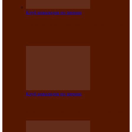
Клуб инвалидов по зрению
На мастер‑классе люди с нарушениями
зрения изготовили бабочек из
синельной…
Клуб инвалидов по зрению
Ко Дню России в Клубе инвалидов по
зрению прошёл праздничный концерт