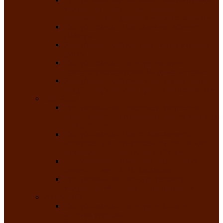
творчества детей ограниченными
возможностями здоровья «Мы всё можем!»
Республиканский фотоконкурс «Салют
Победы»
Республиканский конкурс чтецов «Поэзия
души»
Республиканский конкурс народно-
певческих коллективов «Родные напевы»
Республиканский фестиваль юмора среди
людей с нарушениями зрения «Море смеха»
Май 2026
Республиканский фестиваль творчества
среди людей с нарушениями зрения «Народу
победителю»
Республиканский фестиваль-конкурс
носителей и исполнителей традиционного
музыкального творчества «Айтыс»
Республиканский конкурс героических
сказаний имени С.П. Кадышева
Республиканский конкурс детского
творчества «Вот какое наше детство!»
Июнь 2026
Республиканский конкурс «Чайлаг»-
«Летняя усадьба»