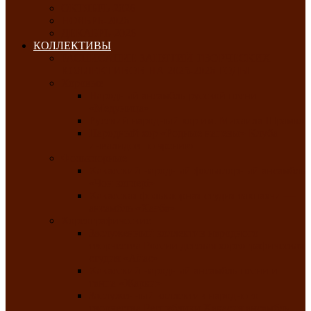
ОКТЯБРЬ-2026
НОЯБРЬ-2026
ДЕКАБРЬ-2026
КОЛЛЕКТИВЫ
РАСПИСАНИЕ ЗАНЯТИЙ ТВОРЧЕСКИХ
КОЛЛЕКТИВОВ НА 2025-2026 ГОДЫ
Хоровые
Народный ансамбль русской песни
«Медуница»
Русский народный хор им. Михаила Шрамко
Народный хор «Родные напевы» Клуба
инвалидов по зрению
Фольклорные
Хакасский народный фольклорный ансамбль
«Чон коглерi»
Хакасская фольклорная студия тахпахчи —
ансамбль «Хағба»
Хореографические
Заслуженный коллектив народного
творчества России детская хореографическая
студия «Айас»
Хакасский народный ансамбль песни и
танца «Жарки»
Заслуженный коллектив народного
творчества Республики Хакасия ансамбль