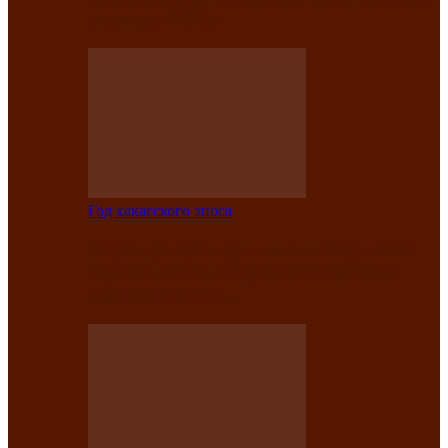
саӊнары-2021»
Год хакасского эпоса
В Центре культуры имени Кадышева
подвели итоги творческого проекта
«Вечера эпосов…