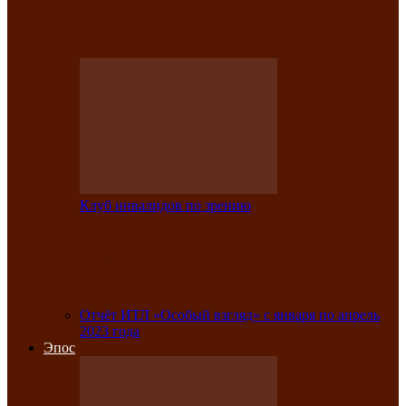
Клубе инвалидов по зрению прошёл 13-
й республиканский…
Клуб инвалидов по зрению
Участники Клуба инвалидов по зрению
заняли призовые места во
Всероссийской…
Отчёт ИТЛ «Особый взгляд» с января по апрель
2023 года
Эпос