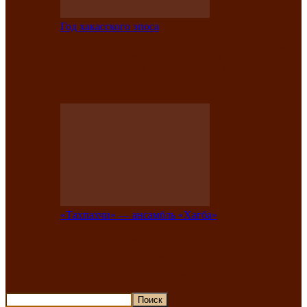
Год хакасского эпоса
В Хакасии состоится конкурс детской
национальной эстрадной песни «Час
ханат»
«Тахпахчи» — ансамбль «Хағба»
Известные тахпахчи Хакасии
приглашают на концерт любителей
традиционного народного тахпаха