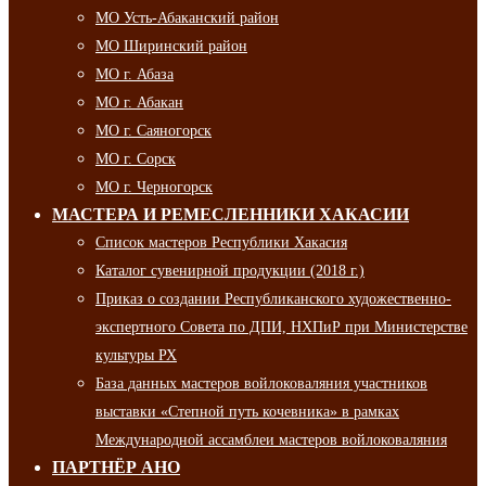
МО Усть-Абаканский район
МО Ширинский район
МО г. Абаза
МО г. Абакан
МО г. Саяногорск
МО г. Сорск
МО г. Черногорск
МАСТЕРА И РЕМЕСЛЕННИКИ ХАКАСИИ
Список мастеров Республики Хакасия
Каталог сувенирной продукции (2018 г.)
Приказ о создании Республиканского художественно-
экспертного Совета по ДПИ, НХПиР при Министерстве
культуры РХ
База данных мастеров войлоковаляния участников
выставки «Степной путь кочевника» в рамках
Международной ассамблеи мастеров войлоковаляния
ПАРТНЁР АНО