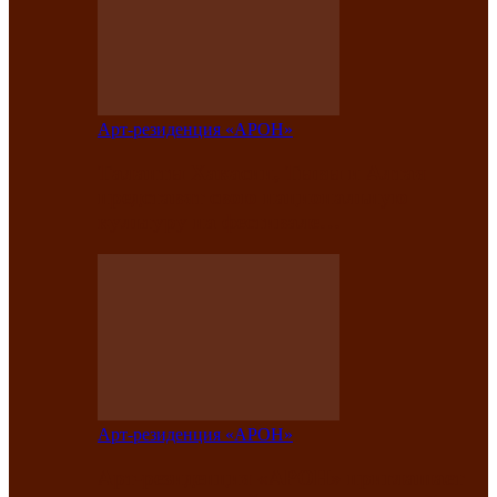
Арт-резиденция «АРОН»
Таланты Хакасии, Тывы и Алтая
представят свою национальную
культуру на фестивале…
Арт-резиденция «АРОН»
Арт-резиденция «АРОН» приглашает