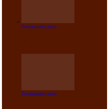
Год хакасского эпоса
Центру культуры и народного
творчества имени Кадышева присвоен
статус «национальный»
Год хакасского эпоса
В Хакасии определили лучших
исполнителей авторской песни «Хысхы