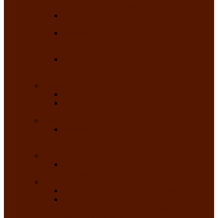
народного танца «Саяночка»
Образцовый ансамбль бального танца
«Тарина»
Заслуженный коллектив народного
творчества Российской Федерации
танцевальная студия «Ынархас»
Заслуженный коллектив народного
творчества России детская эстрадная студия
«Час ханат»
Театральные
Народный театр юного зрителя
Народная театральная студия «Горячие
сердца» Клуба инвалидов по зрению
Театр моды
Заслуженный коллектив народного
творчества Республики Хакасия театр моды
«Алтыр»
Эстрадные
Хакасская народная эстрадная группа
«Хайджи»
Любительские объединения
Республиканский фотоклуб «Саяны»
Любительское объединение по
традиционной культуре «Арба хоор» —
«Колесо времени»