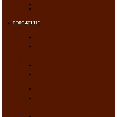
Клуб любителей чатхана
«Творческая мастерская» — студия
декоративно-прикладного искусства Клуба
инвалидов по зрению
ПОЛОЖЕНИЯ
Январь 2026
Февраль 2026
Республиканский молодёжный конкурс
«Здоровый выбор-твой выбор»
Республиканский фестиваль-конкурс
патриотической песни среди людей с
нарушениями зрения «Виват, Россия!»
Март 2026
Республиканская выставка-конкурс
«Сувениры Хакасии»
Республиканский конкурс игровых
программ «Кӱлӱк аттыӊ ойыннары» —
«Игры трудолюбивой лошади»
Межрегиональный конкурс русского танца
«Сибирское раздолье»
Республиканская выставка работ
самодеятельных художников «Часхы
оннерi»-«Краски весны»
Апрель 2026
Республиканская выставка изобразительного