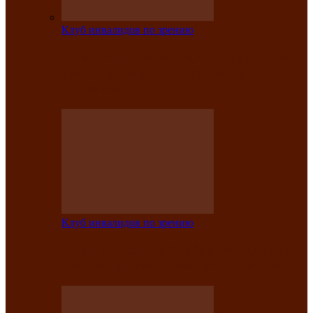
Клуб инвалидов по зрению
На мастер‑классе люди с нарушениями
зрения изготовили бабочек из
синельной…
Клуб инвалидов по зрению
Ко Дню России в Клубе инвалидов по
зрению прошёл праздничный концерт