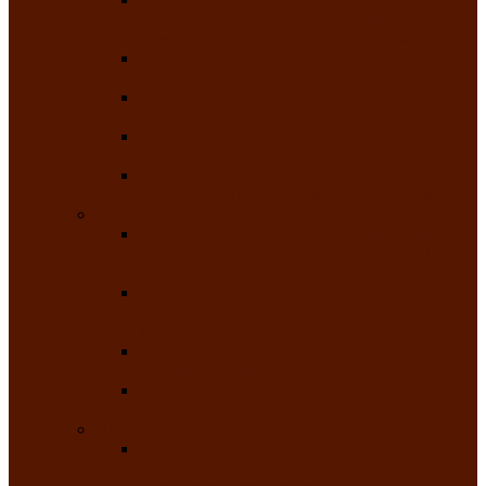
творчества детей ограниченными
возможностями здоровья «Мы всё можем!»
Республиканский фотоконкурс «Салют
Победы»
Республиканский конкурс чтецов «Поэзия
души»
Республиканский конкурс народно-
певческих коллективов «Родные напевы»
Республиканский фестиваль юмора среди
людей с нарушениями зрения «Море смеха»
Май 2026
Республиканский фестиваль творчества
среди людей с нарушениями зрения «Народу
победителю»
Республиканский фестиваль-конкурс
носителей и исполнителей традиционного
музыкального творчества «Айтыс»
Республиканский конкурс героических
сказаний имени С.П. Кадышева
Республиканский конкурс детского
творчества «Вот какое наше детство!»
Июнь 2026
Республиканский конкурс «Чайлаг»-
«Летняя усадьба»