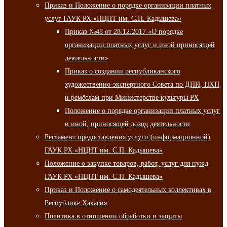
Приказ и Положение о порядке организации платных
услуг ГАУК РХ «НЦНТ им. С.П. Кадышева»
Приказ №48 от 28.12.2017 «О порядке
организации платных услуг и иной приносящей
деятельности»
Приказ о создании республиканского
художественно-экспертного Совета по ДПИ, НХП
и ремёслам при Министерстве культуры РХ
Положение о порядке организации платных услуг
и иной, приносящей доход деятельности
Регламент предоставления услуги (информационной)
ГАУК РХ «НЦНТ им. С.П. Кадышева»
Положение о закупке товаров, работ, услуг для нужд
ГАУК РХ «НЦНТ им. С.П. Кадышева»
Приказ и Положение о самодеятельных коллективах в
Республике Хакасия
Политика в отношении обработки и защиты