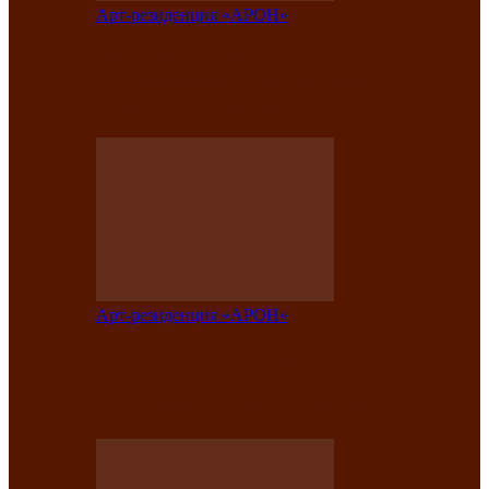
Арт-резиденция «АРОН»
Вокальная студия «Арон» приглашает
на премьерный концерт солистки
Елены Кызласовой
Арт-резиденция «АРОН»
Единство народов Саяно-Алтая: Гала-
концерт завершил Межрегиональный
фестиваль «Голос кочевника»