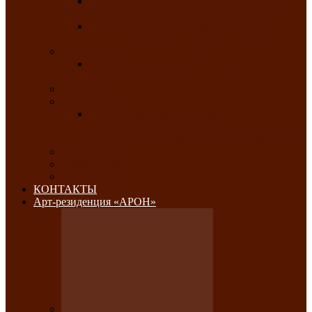
Республиканский конкурс национального
костюма «Алтын чазы»-«Золотая степь»
Республиканский конкурс на лучший
традиционный напиток «Айран пайы»
Июль 2026
Республиканский фестиваль семейного
творчества «Ромашка»
Август 2026
Сентябрь 2026
Республиканская выставка по
изобразительному и ДПИ, НХР и
фотоискусству «Традиции и современность»
Октябрь 2026
Ноябрь 2026
Декабрь 2026
КОНТАКТЫ
Арт-резиденция «АРОН»