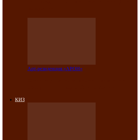
на праздничный концерт в честь Дня
рождения
Арт-резиденция «АРОН»
Фестиваль «Голос кочевника» вновь
объединит народы Саяно-Алтая
КИЗ