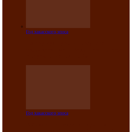
Год хакасского эпоса
Центру культуры и народного
творчества имени Кадышева присвоен
статус «национальный»
Год хакасского эпоса
В Хакасии определили лучших
исполнителей авторской песни «Хысхы