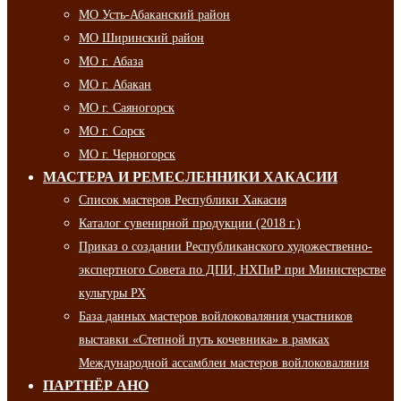
МО Усть-Абаканский район
МО Ширинский район
МО г. Абаза
МО г. Абакан
МО г. Саяногорск
МО г. Сорск
МО г. Черногорск
МАСТЕРА И РЕМЕСЛЕННИКИ ХАКАСИИ
Список мастеров Республики Хакасия
Каталог сувенирной продукции (2018 г.)
Приказ о создании Республиканского художественно-
экспертного Совета по ДПИ, НХПиР при Министерстве
культуры РХ
База данных мастеров войлоковаляния участников
выставки «Степной путь кочевника» в рамках
Международной ассамблеи мастеров войлоковаляния
ПАРТНЁР АНО