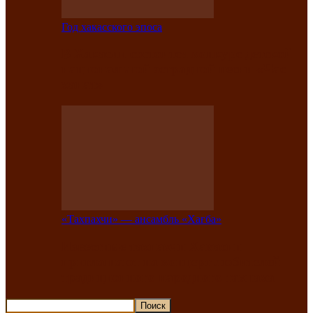
Год хакасского эпоса
В Хакасии состоится конкурс детской
национальной эстрадной песни «Час
ханат»
«Тахпахчи» — ансамбль «Хағба»
Известные тахпахчи Хакасии
приглашают на концерт любителей
традиционного народного тахпаха