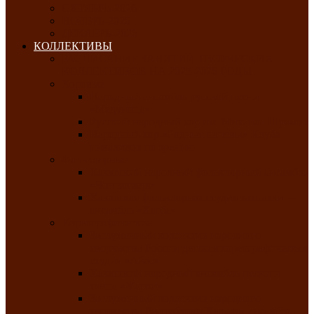
ОКТЯБРЬ-2026
НОЯБРЬ-2026
ДЕКАБРЬ-2026
КОЛЛЕКТИВЫ
РАСПИСАНИЕ ЗАНЯТИЙ ТВОРЧЕСКИХ
КОЛЛЕКТИВОВ НА 2025-2026 ГОДЫ
Хоровые
Народный ансамбль русской песни
«Медуница»
Русский народный хор им. Михаила Шрамко
Народный хор «Родные напевы» Клуба
инвалидов по зрению
Фольклорные
Хакасский народный фольклорный ансамбль
«Чон коглерi»
Хакасская фольклорная студия тахпахчи —
ансамбль «Хағба»
Хореографические
Заслуженный коллектив народного
творчества России детская хореографическая
студия «Айас»
Хакасский народный ансамбль песни и
танца «Жарки»
Заслуженный коллектив народного
творчества Республики Хакасия ансамбль