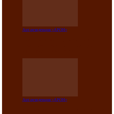
Арт-резиденция «АРОН»
Таланты Хакасии, Тывы и Алтая
представят свою национальную
культуру на фестивале…
Арт-резиденция «АРОН»
Арт-резиденция «АРОН» приглашает