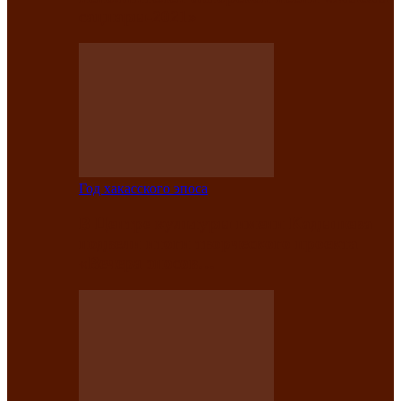
саӊнары-2021»
Год хакасского эпоса
В Центре культуры имени Кадышева
подвели итоги творческого проекта
«Вечера эпосов…