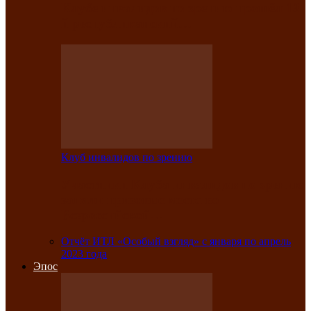
Клубе инвалидов по зрению прошёл 13-
й республиканский…
Клуб инвалидов по зрению
Участники Клуба инвалидов по зрению
заняли призовые места во
Всероссийской…
Отчёт ИТЛ «Особый взгляд» с января по апрель
2023 года
Эпос