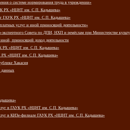
ения о системе нормирования труда в учреждении»
К РХ «НЦНТ им. С.П. Кадышева»
луг ГАУК РХ «НЦНТ им. С.П. Кадышева»
 платных услуг и иной приносящей деятельности»
о-экспертного Совета по ДПИ, НХП и ремёслам при Министерстве культ
 иной, приносящей доход деятельности
УК РХ «НЦНТ им. С.П. Кадышева»
УК РХ «НЦНТ им. С.П. Кадышева»
публике Хакасия
х данных
адышева»
услуг в ГАУК РХ «НЦНТ им. С.П. Кадышева»
услуг в КИЗе-филиале ГАУК РХ «НЦНТ им. С.П. Кадышева»