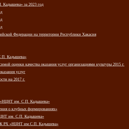
 Кадышева» за 2023 год
од
од
од
сийской Федерации на территории Республики Хакасия
С.П. Кадышева»
мой оценки качества оказания услуг организациями культуры 2015 г.
оказания услуг
сти на 2017 г.
 «НЦНТ им. С.П. Кадышева»
ения о клубных формированиях»
ЦНТ им. С.П. Кадышева»
АУК РХ «НЦНТ им.С.П. Кадышева»