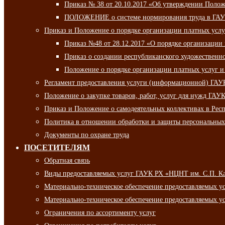
Приказ № 38 от 20.10.2017 «Об утверждении Полож
ПОЛОЖЕНИЕ о системе нормирования труда в ГАУ
Приказ и Положение о порядке организации платных ус
Приказ №48 от 28.12.2017 «О порядке организации
Приказ о создании республиканского художественн
Положение о порядке организации платных услуг и
Регламент предоставления услуги (информационной) ГА
Положение о закупке товаров, работ, услуг для нужд ГА
Приказ и Положение о самодеятельных коллективах в Рес
Политика в отношении обработки и защиты персональны
Документы по охране труда
ПОСЕТИТЕЛЯМ
Обратная связь
Виды предоставляемых услуг ГАУК РХ «НЦНТ им. С.П. К
Материально-техническое обеспечение предоставляемых 
Материально-техническое обеспечение предоставляемых 
Ограничения по ассортименту услуг