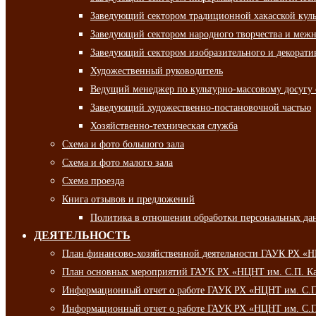
Заведующий сектором традиционной хакасской кул
Заведующий сектором народного творчества и межн
Заведующий сектором изобразительного и декорати
Художественный руководитель
Ведущий менеджер по культурно-массовому досугу 
Заведующий художественно-постановочной частью
Хозяйственно-техническая служба
Схема и фото большого зала
Схема и фото малого зала
Схема проезда
Книга отзывов и предложений
Политика в отношении обработки персональных да
ДЕЯТЕЛЬНОСТЬ
План финансово-хозяйственной деятельности ГАУК РХ «
План основных мероприятий ГАУК РХ «НЦНТ им. С.П. Ка
Информационный отчет о работе ГАУК РХ «НЦНТ им. С.П.
Информационный отчет о работе ГАУК РХ «НЦНТ им. С.П.