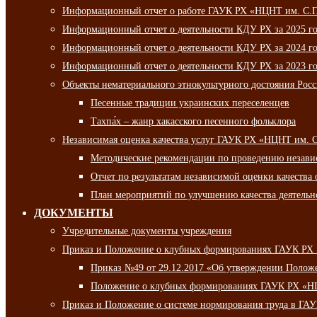
Информационный отчет о работе ГАУК РХ «НЦНТ им. С.П.
Информационный отчет о деятельности КДУ РХ за 2025 г
Информационный отчет о деятельности КДУ РХ за 2024 г
Информационный отчет о деятельности КДУ РХ за 2023 г
Объекты нематериального этнокультурного достояния Рос
Песенные традиции украинских переселенцев
Тахпа́х – жанр хакасского песенного фольклора
Независимая оценка качества услуг ГАУК РХ «НЦНТ им. 
Методические рекомендации по проведению независи
Отчет по результатам независимой оценки качества 
План мероприятий по улучшению качества деятельно
ДОКУМЕНТЫ
Учредительные документы учреждения
Приказ и Положение о клубных формированиях ГАУК РХ
Приказ №49 от 29.12.2017 «Об утверждении Полож
Положение о клубных формированиях ГАУК РХ «Н
Приказ и Положение о системе нормирования труда в Г