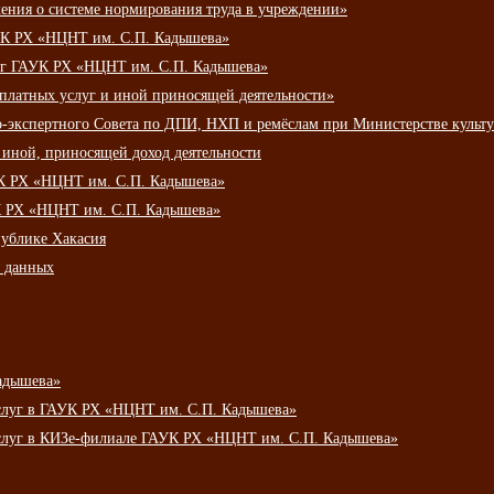
ения о системе нормирования труда в учреждении»
К РХ «НЦНТ им. С.П. Кадышева»
луг ГАУК РХ «НЦНТ им. С.П. Кадышева»
 платных услуг и иной приносящей деятельности»
о-экспертного Совета по ДПИ, НХП и ремёслам при Министерстве культ
 иной, приносящей доход деятельности
УК РХ «НЦНТ им. С.П. Кадышева»
УК РХ «НЦНТ им. С.П. Кадышева»
публике Хакасия
х данных
адышева»
услуг в ГАУК РХ «НЦНТ им. С.П. Кадышева»
услуг в КИЗе-филиале ГАУК РХ «НЦНТ им. С.П. Кадышева»