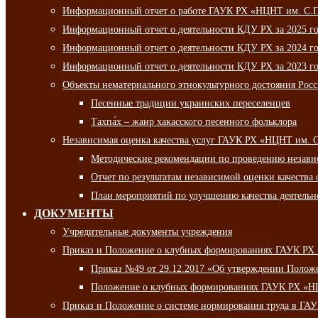
Информационный отчет о работе ГАУК РХ «НЦНТ им. С.П.
Информационный отчет о деятельности КДУ РХ за 2025 г
Информационный отчет о деятельности КДУ РХ за 2024 г
Информационный отчет о деятельности КДУ РХ за 2023 г
Объекты нематериального этнокультурного достояния Рос
Песенные традиции украинских переселенцев
Тахпа́х – жанр хакасского песенного фольклора
Независимая оценка качества услуг ГАУК РХ «НЦНТ им. 
Методические рекомендации по проведению независи
Отчет по результатам независимой оценки качества 
План мероприятий по улучшению качества деятельно
ДОКУМЕНТЫ
Учредительные документы учреждения
Приказ и Положение о клубных формированиях ГАУК РХ
Приказ №49 от 29.12.2017 «Об утверждении Полож
Положение о клубных формированиях ГАУК РХ «Н
Приказ и Положение о системе нормирования труда в Г