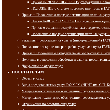
Приказ № 38 от 20.10.2017 «Об утверждении Полож
ПОЛОЖЕНИЕ о системе нормирования труда в ГАУ
Приказ и Положение о порядке организации платных ус
Приказ №48 от 28.12.2017 «О порядке организации
Приказ о создании республиканского художественн
Положение о порядке организации платных услуг и
Регламент предоставления услуги (информационной) ГА
Положение о закупке товаров, работ, услуг для нужд ГА
Приказ и Положение о самодеятельных коллективах в Рес
Политика в отношении обработки и защиты персональны
Документы по охране труда
ПОСЕТИТЕЛЯМ
Обратная связь
Виды предоставляемых услуг ГАУК РХ «НЦНТ им. С.П. К
Материально-техническое обеспечение предоставляемых 
Материально-техническое обеспечение предоставляемых 
Ограничения по ассортименту услуг