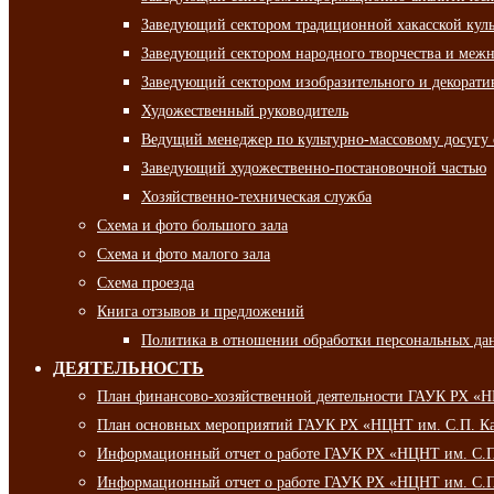
Заведующий сектором традиционной хакасской кул
Заведующий сектором народного творчества и межн
Заведующий сектором изобразительного и декорати
Художественный руководитель
Ведущий менеджер по культурно-массовому досугу 
Заведующий художественно-постановочной частью
Хозяйственно-техническая служба
Схема и фото большого зала
Схема и фото малого зала
Схема проезда
Книга отзывов и предложений
Политика в отношении обработки персональных да
ДЕЯТЕЛЬНОСТЬ
План финансово-хозяйственной деятельности ГАУК РХ «
План основных мероприятий ГАУК РХ «НЦНТ им. С.П. Ка
Информационный отчет о работе ГАУК РХ «НЦНТ им. С.П.
Информационный отчет о работе ГАУК РХ «НЦНТ им. С.П.