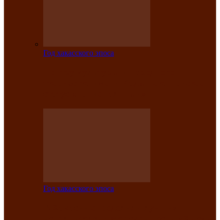
Год хакасского эпоса
Центру культуры и народного
творчества имени Кадышева присвоен
статус «национальный»
Год хакасского эпоса
В Хакасии определили лучших
исполнителей авторской песни «Хысхы