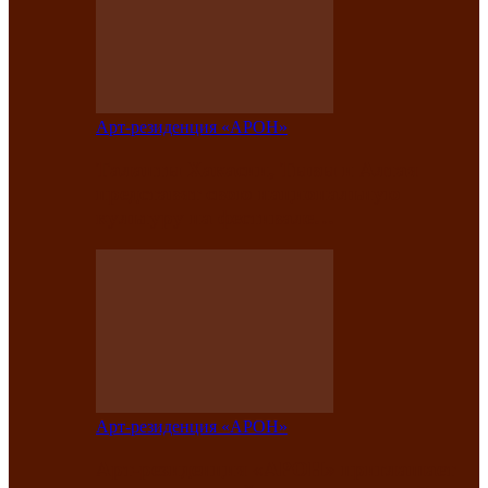
Арт-резиденция «АРОН»
Таланты Хакасии, Тывы и Алтая
представят свою национальную
культуру на фестивале…
Арт-резиденция «АРОН»
Арт-резиденция «АРОН» приглашает