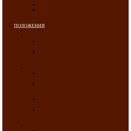
Клуб любителей чатхана
«Творческая мастерская» — студия
декоративно-прикладного искусства Клуба
инвалидов по зрению
ПОЛОЖЕНИЯ
Январь 2026
Февраль 2026
Республиканский молодёжный конкурс
«Здоровый выбор-твой выбор»
Республиканский фестиваль-конкурс
патриотической песни среди людей с
нарушениями зрения «Виват, Россия!»
Март 2026
Республиканская выставка-конкурс
«Сувениры Хакасии»
Республиканский конкурс игровых
программ «Кӱлӱк аттыӊ ойыннары» —
«Игры трудолюбивой лошади»
Межрегиональный конкурс русского танца
«Сибирское раздолье»
Республиканская выставка работ
самодеятельных художников «Часхы
оннерi»-«Краски весны»
Апрель 2026
Республиканская выставка изобразительного