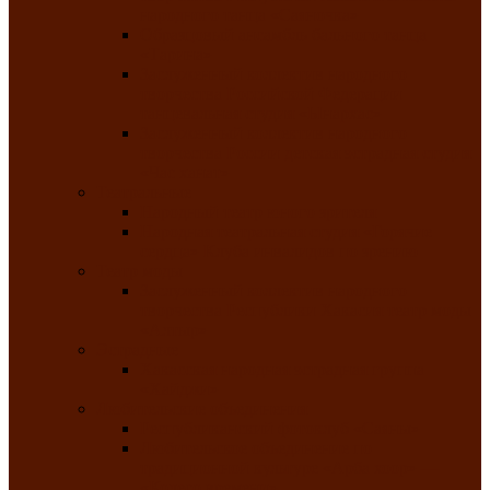
народного танца «Саяночка»
Образцовый ансамбль бального танца
«Тарина»
Заслуженный коллектив народного
творчества Российской Федерации
танцевальная студия «Ынархас»
Заслуженный коллектив народного
творчества России детская эстрадная студия
«Час ханат»
Театральные
Народный театр юного зрителя
Народная театральная студия «Горячие
сердца» Клуба инвалидов по зрению
Театр моды
Заслуженный коллектив народного
творчества Республики Хакасия театр моды
«Алтыр»
Эстрадные
Хакасская народная эстрадная группа
«Хайджи»
Любительские объединения
Республиканский фотоклуб «Саяны»
Любительское объединение по
традиционной культуре «Арба хоор» —
«Колесо времени»