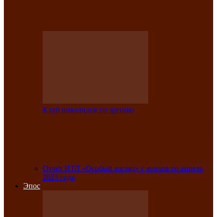
Клубе инвалидов по зрению прошёл 13-
й республиканский…
Клуб инвалидов по зрению
Участники Клуба инвалидов по зрению
заняли призовые места во
Всероссийской…
Отчёт ИТЛ «Особый взгляд» с января по апрель
2023 года
Эпос