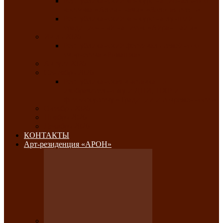
Республиканский конкурс национального
костюма «Алтын чазы»-«Золотая степь»
Республиканский конкурс на лучший
традиционный напиток «Айран пайы»
Июль 2026
Республиканский фестиваль семейного
творчества «Ромашка»
Август 2026
Сентябрь 2026
Республиканская выставка по
изобразительному и ДПИ, НХР и
фотоискусству «Традиции и современность»
Октябрь 2026
Ноябрь 2026
Декабрь 2026
КОНТАКТЫ
Арт-резиденция «АРОН»