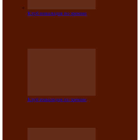
Клуб инвалидов по зрению
На мастер‑классе люди с нарушениями
зрения изготовили бабочек из
синельной…
Клуб инвалидов по зрению
Ко Дню России в Клубе инвалидов по
зрению прошёл праздничный концерт