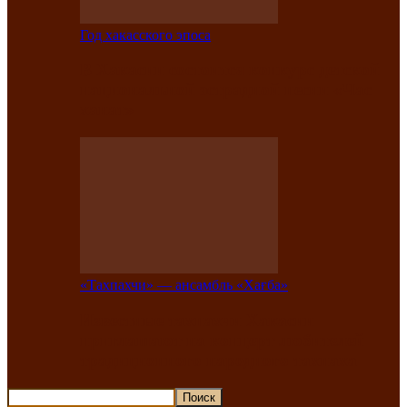
Год хакасского эпоса
В Хакасии состоится конкурс детской
национальной эстрадной песни «Час
ханат»
«Тахпахчи» — ансамбль «Хағба»
Известные тахпахчи Хакасии
приглашают на концерт любителей
традиционного народного тахпаха