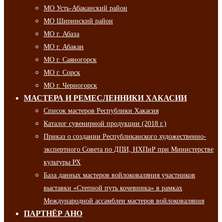
МО Усть-Абаканский район
МО Ширинский район
МО г. Абаза
МО г. Абакан
МО г. Саяногорск
МО г. Сорск
МО г. Черногорск
МАСТЕРА И РЕМЕСЛЕННИКИ ХАКАСИИ
Список мастеров Республики Хакасия
Каталог сувенирной продукции (2018 г.)
Приказ о создании Республиканского художественно-
экспертного Совета по ДПИ, НХПиР при Министерстве
культуры РХ
База данных мастеров войлоковаляния участников
выставки «Степной путь кочевника» в рамках
Международной ассамблеи мастеров войлоковаляния
ПАРТНЁР АНО