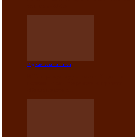
саӊнары-2021»
Год хакасского эпоса
В Центре культуры имени Кадышева
подвели итоги творческого проекта
«Вечера эпосов…