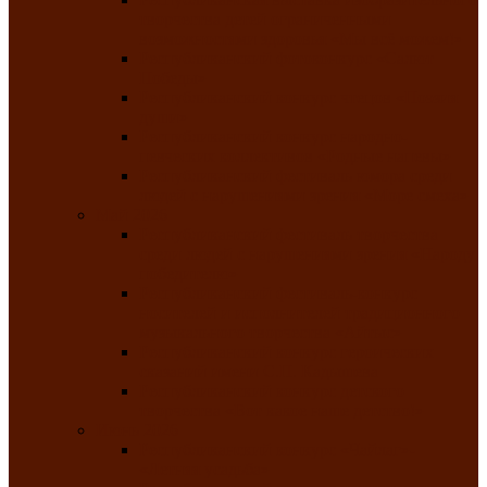
творчества детей ограниченными
возможностями здоровья «Мы всё можем!»
Республиканский фотоконкурс «Салют
Победы»
Республиканский конкурс чтецов «Поэзия
души»
Республиканский конкурс народно-
певческих коллективов «Родные напевы»
Республиканский фестиваль юмора среди
людей с нарушениями зрения «Море смеха»
Май 2026
Республиканский фестиваль творчества
среди людей с нарушениями зрения «Народу
победителю»
Республиканский фестиваль-конкурс
носителей и исполнителей традиционного
музыкального творчества «Айтыс»
Республиканский конкурс героических
сказаний имени С.П. Кадышева
Республиканский конкурс детского
творчества «Вот какое наше детство!»
Июнь 2026
Республиканский конкурс «Чайлаг»-
«Летняя усадьба»