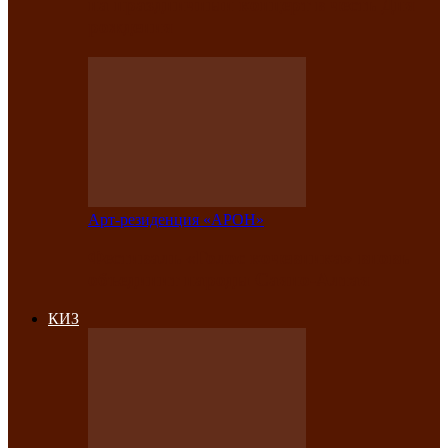
на праздничный концерт в честь Дня
рождения
Арт-резиденция «АРОН»
Фестиваль «Голос кочевника» вновь
объединит народы Саяно-Алтая
КИЗ