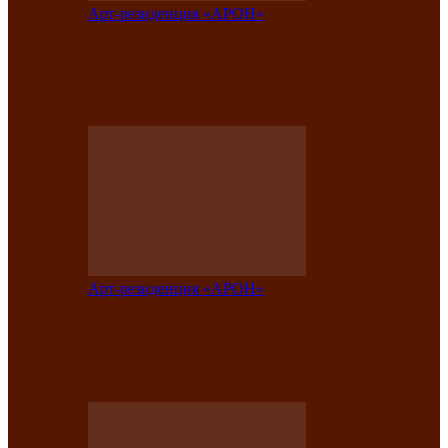
Арт-резиденция «АРОН»
Вокальная студия «Арон» приглашает
на премьерный концерт солистки
Елены Кызласовой
Арт-резиденция «АРОН»
Единство народов Саяно-Алтая: Гала-
концерт завершил Межрегиональный
фестиваль «Голос кочевника»