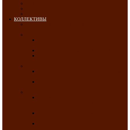
ОКТЯБРЬ-2026
НОЯБРЬ-2026
ДЕКАБРЬ-2026
КОЛЛЕКТИВЫ
РАСПИСАНИЕ ЗАНЯТИЙ ТВОРЧЕСКИХ
КОЛЛЕКТИВОВ НА 2025-2026 ГОДЫ
Хоровые
Народный ансамбль русской песни
«Медуница»
Русский народный хор им. Михаила Шрамко
Народный хор «Родные напевы» Клуба
инвалидов по зрению
Фольклорные
Хакасский народный фольклорный ансамбль
«Чон коглерi»
Хакасская фольклорная студия тахпахчи —
ансамбль «Хағба»
Хореографические
Заслуженный коллектив народного
творчества России детская хореографическая
студия «Айас»
Хакасский народный ансамбль песни и
танца «Жарки»
Заслуженный коллектив народного
творчества Республики Хакасия ансамбль