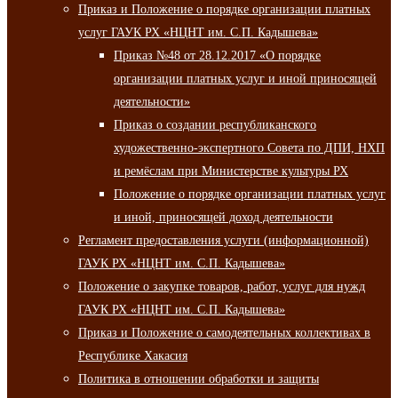
Приказ и Положение о порядке организации платных
услуг ГАУК РХ «НЦНТ им. С.П. Кадышева»
Приказ №48 от 28.12.2017 «О порядке
организации платных услуг и иной приносящей
деятельности»
Приказ о создании республиканского
художественно-экспертного Совета по ДПИ, НХП
и ремёслам при Министерстве культуры РХ
Положение о порядке организации платных услуг
и иной, приносящей доход деятельности
Регламент предоставления услуги (информационной)
ГАУК РХ «НЦНТ им. С.П. Кадышева»
Положение о закупке товаров, работ, услуг для нужд
ГАУК РХ «НЦНТ им. С.П. Кадышева»
Приказ и Положение о самодеятельных коллективах в
Республике Хакасия
Политика в отношении обработки и защиты