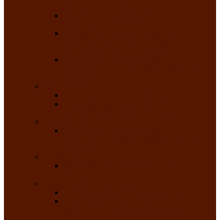
народного танца «Саяночка»
Образцовый ансамбль бального танца
«Тарина»
Заслуженный коллектив народного
творчества Российской Федерации
танцевальная студия «Ынархас»
Заслуженный коллектив народного
творчества России детская эстрадная студия
«Час ханат»
Театральные
Народный театр юного зрителя
Народная театральная студия «Горячие
сердца» Клуба инвалидов по зрению
Театр моды
Заслуженный коллектив народного
творчества Республики Хакасия театр моды
«Алтыр»
Эстрадные
Хакасская народная эстрадная группа
«Хайджи»
Любительские объединения
Республиканский фотоклуб «Саяны»
Любительское объединение по
традиционной культуре «Арба хоор» —
«Колесо времени»