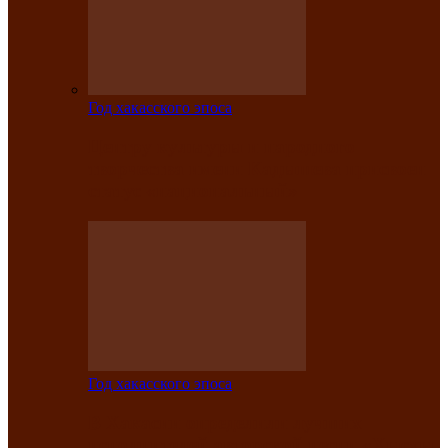
Год хакасского эпоса
Центру культуры и народного
творчества имени Кадышева присвоен
статус «национальный»
Год хакасского эпоса
В Хакасии определили лучших
исполнителей авторской песни «Хысхы