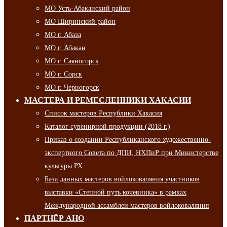
МО Усть-Абаканский район
МО Ширинский район
МО г. Абаза
МО г. Абакан
МО г. Саяногорск
МО г. Сорск
МО г. Черногорск
МАСТЕРА И РЕМЕСЛЕННИКИ ХАКАСИИ
Список мастеров Республики Хакасия
Каталог сувенирной продукции (2018 г.)
Приказ о создании Республиканского художественно-
экспертного Совета по ДПИ, НХПиР при Министерстве
культуры РХ
База данных мастеров войлоковаляния участников
выставки «Степной путь кочевника» в рамках
Международной ассамблеи мастеров войлоковаляния
ПАРТНЁР АНО