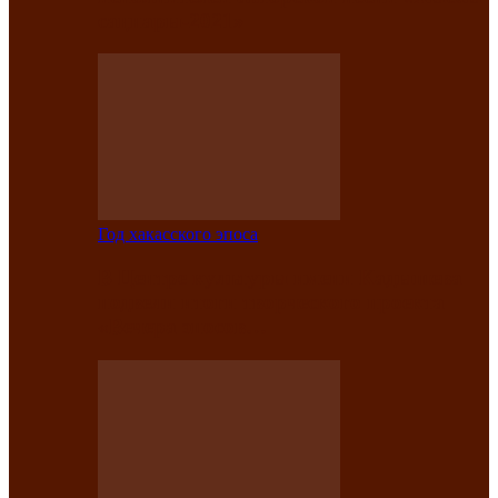
саӊнары-2021»
Год хакасского эпоса
В Центре культуры имени Кадышева
подвели итоги творческого проекта
«Вечера эпосов…