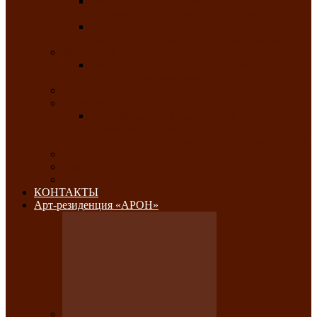
Республиканский конкурс национального
костюма «Алтын чазы»-«Золотая степь»
Республиканский конкурс на лучший
традиционный напиток «Айран пайы»
Июль 2026
Республиканский фестиваль семейного
творчества «Ромашка»
Август 2026
Сентябрь 2026
Республиканская выставка по
изобразительному и ДПИ, НХР и
фотоискусству «Традиции и современность»
Октябрь 2026
Ноябрь 2026
Декабрь 2026
КОНТАКТЫ
Арт-резиденция «АРОН»