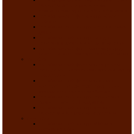
творчества детей ограниченными
возможностями здоровья «Мы всё можем!»
Республиканский фотоконкурс «Салют
Победы»
Республиканский конкурс чтецов «Поэзия
души»
Республиканский конкурс народно-
певческих коллективов «Родные напевы»
Республиканский фестиваль юмора среди
людей с нарушениями зрения «Море смеха»
Май 2026
Республиканский фестиваль творчества
среди людей с нарушениями зрения «Народу
победителю»
Республиканский фестиваль-конкурс
носителей и исполнителей традиционного
музыкального творчества «Айтыс»
Республиканский конкурс героических
сказаний имени С.П. Кадышева
Республиканский конкурс детского
творчества «Вот какое наше детство!»
Июнь 2026
Республиканский конкурс «Чайлаг»-
«Летняя усадьба»