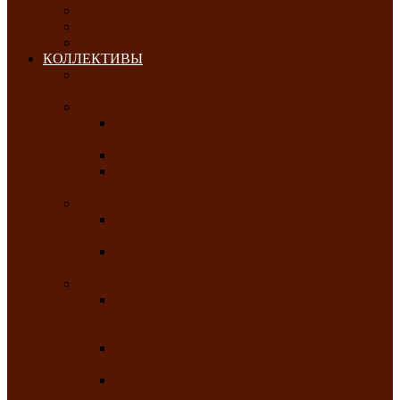
ОКТЯБРЬ-2026
НОЯБРЬ-2026
ДЕКАБРЬ-2026
КОЛЛЕКТИВЫ
РАСПИСАНИЕ ЗАНЯТИЙ ТВОРЧЕСКИХ
КОЛЛЕКТИВОВ НА 2025-2026 ГОДЫ
Хоровые
Народный ансамбль русской песни
«Медуница»
Русский народный хор им. Михаила Шрамко
Народный хор «Родные напевы» Клуба
инвалидов по зрению
Фольклорные
Хакасский народный фольклорный ансамбль
«Чон коглерi»
Хакасская фольклорная студия тахпахчи —
ансамбль «Хағба»
Хореографические
Заслуженный коллектив народного
творчества России детская хореографическая
студия «Айас»
Хакасский народный ансамбль песни и
танца «Жарки»
Заслуженный коллектив народного
творчества Республики Хакасия ансамбль