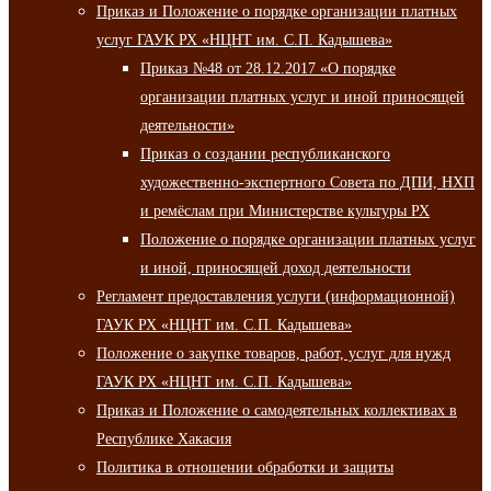
Приказ и Положение о порядке организации платных
услуг ГАУК РХ «НЦНТ им. С.П. Кадышева»
Приказ №48 от 28.12.2017 «О порядке
организации платных услуг и иной приносящей
деятельности»
Приказ о создании республиканского
художественно-экспертного Совета по ДПИ, НХП
и ремёслам при Министерстве культуры РХ
Положение о порядке организации платных услуг
и иной, приносящей доход деятельности
Регламент предоставления услуги (информационной)
ГАУК РХ «НЦНТ им. С.П. Кадышева»
Положение о закупке товаров, работ, услуг для нужд
ГАУК РХ «НЦНТ им. С.П. Кадышева»
Приказ и Положение о самодеятельных коллективах в
Республике Хакасия
Политика в отношении обработки и защиты