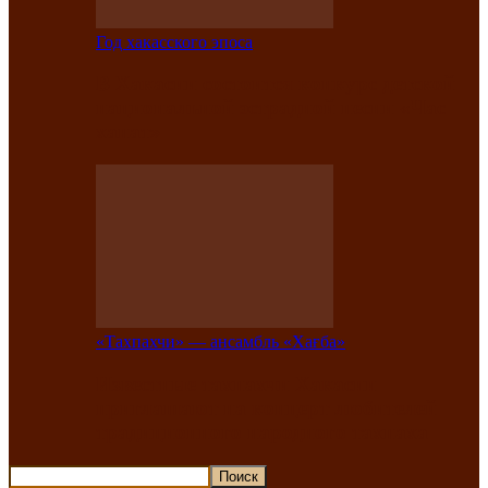
Год хакасского эпоса
В Хакасии состоится конкурс детской
национальной эстрадной песни «Час
ханат»
«Тахпахчи» — ансамбль «Хағба»
Известные тахпахчи Хакасии
приглашают на концерт любителей
традиционного народного тахпаха