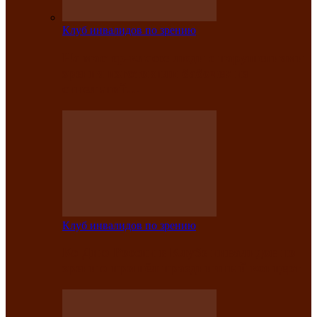
Клуб инвалидов по зрению
На мастер‑классе люди с нарушениями
зрения изготовили бабочек из
синельной…
Клуб инвалидов по зрению
Ко Дню России в Клубе инвалидов по
зрению прошёл праздничный концерт