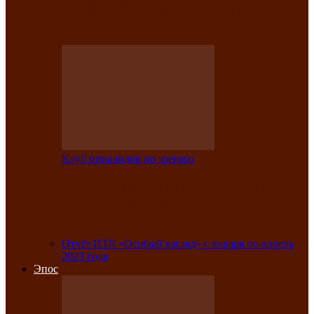
Клубе инвалидов по зрению прошёл 13-
й республиканский…
Клуб инвалидов по зрению
Участники Клуба инвалидов по зрению
заняли призовые места во
Всероссийской…
Отчёт ИТЛ «Особый взгляд» с января по апрель
2023 года
Эпос