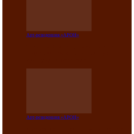
Арт-резиденция «АРОН»
Таланты Хакасии, Тывы и Алтая
представят свою национальную
культуру на фестивале…
Арт-резиденция «АРОН»
Арт-резиденция «АРОН» приглашает