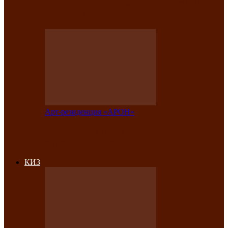
на праздничный концерт в честь Дня
рождения
Арт-резиденция «АРОН»
Фестиваль «Голос кочевника» вновь
объединит народы Саяно-Алтая
КИЗ