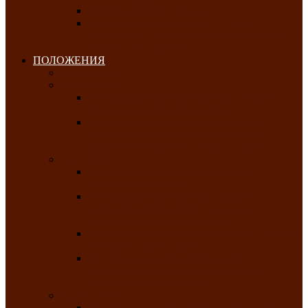
Клуб любителей чатхана
«Творческая мастерская» — студия
декоративно-прикладного искусства Клуба
инвалидов по зрению
ПОЛОЖЕНИЯ
Январь 2026
Февраль 2026
Республиканский молодёжный конкурс
«Здоровый выбор-твой выбор»
Республиканский фестиваль-конкурс
патриотической песни среди людей с
нарушениями зрения «Виват, Россия!»
Март 2026
Республиканская выставка-конкурс
«Сувениры Хакасии»
Республиканский конкурс игровых
программ «Кӱлӱк аттыӊ ойыннары» —
«Игры трудолюбивой лошади»
Межрегиональный конкурс русского танца
«Сибирское раздолье»
Республиканская выставка работ
самодеятельных художников «Часхы
оннерi»-«Краски весны»
Апрель 2026
Республиканская выставка изобразительного