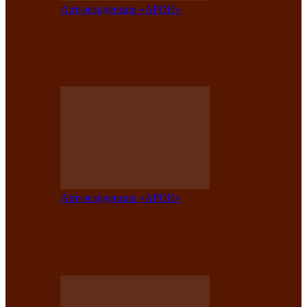
Арт-резиденция «АРОН»
Вокальная студия «Арон» приглашает
на премьерный концерт солистки
Елены Кызласовой
Арт-резиденция «АРОН»
Единство народов Саяно-Алтая: Гала-
концерт завершил Межрегиональный
фестиваль «Голос кочевника»