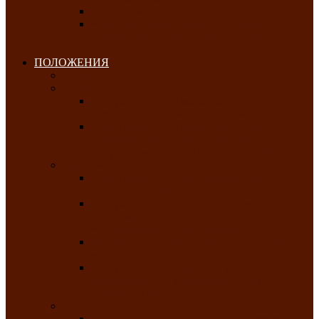
Клуб любителей чатхана
«Творческая мастерская» — студия
декоративно-прикладного искусства Клуба
инвалидов по зрению
ПОЛОЖЕНИЯ
Январь 2026
Февраль 2026
Республиканский молодёжный конкурс
«Здоровый выбор-твой выбор»
Республиканский фестиваль-конкурс
патриотической песни среди людей с
нарушениями зрения «Виват, Россия!»
Март 2026
Республиканская выставка-конкурс
«Сувениры Хакасии»
Республиканский конкурс игровых
программ «Кӱлӱк аттыӊ ойыннары» —
«Игры трудолюбивой лошади»
Межрегиональный конкурс русского танца
«Сибирское раздолье»
Республиканская выставка работ
самодеятельных художников «Часхы
оннерi»-«Краски весны»
Апрель 2026
Республиканская выставка изобразительного