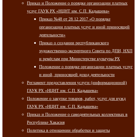
Приказ и Положение о порядке организации платных
услуг ГАУК РХ «НЦНТ им. С.П. Кадышева»
Приказ №48 от 28.12.2017 «О порядке
организации платных услуг и иной приносящей
деятельности»
Приказ о создании республиканского
художественно-экспертного Совета по ДПИ, НХП
и ремёслам при Министерстве культуры РХ
Положение о порядке организации платных услуг
и иной, приносящей доход деятельности
Регламент предоставления услуги (информационной)
ГАУК РХ «НЦНТ им. С.П. Кадышева»
Положение о закупке товаров, работ, услуг для нужд
ГАУК РХ «НЦНТ им. С.П. Кадышева»
Приказ и Положение о самодеятельных коллективах в
Республике Хакасия
Политика в отношении обработки и защиты