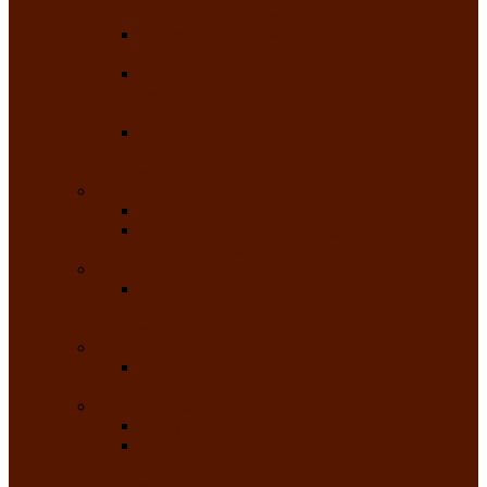
народного танца «Саяночка»
Образцовый ансамбль бального танца
«Тарина»
Заслуженный коллектив народного
творчества Российской Федерации
танцевальная студия «Ынархас»
Заслуженный коллектив народного
творчества России детская эстрадная студия
«Час ханат»
Театральные
Народный театр юного зрителя
Народная театральная студия «Горячие
сердца» Клуба инвалидов по зрению
Театр моды
Заслуженный коллектив народного
творчества Республики Хакасия театр моды
«Алтыр»
Эстрадные
Хакасская народная эстрадная группа
«Хайджи»
Любительские объединения
Республиканский фотоклуб «Саяны»
Любительское объединение по
традиционной культуре «Арба хоор» —
«Колесо времени»