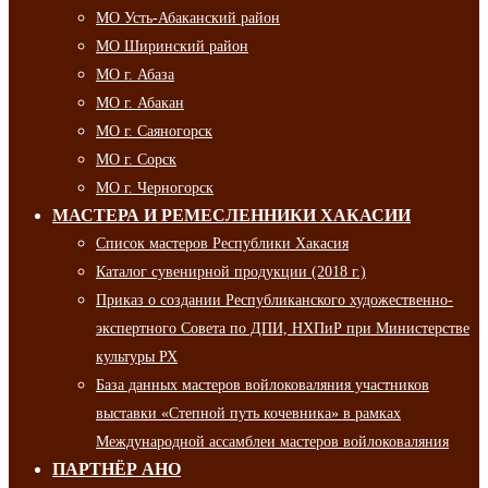
МО Усть-Абаканский район
МО Ширинский район
МО г. Абаза
МО г. Абакан
МО г. Саяногорск
МО г. Сорск
МО г. Черногорск
МАСТЕРА И РЕМЕСЛЕННИКИ ХАКАСИИ
Список мастеров Республики Хакасия
Каталог сувенирной продукции (2018 г.)
Приказ о создании Республиканского художественно-
экспертного Совета по ДПИ, НХПиР при Министерстве
культуры РХ
База данных мастеров войлоковаляния участников
выставки «Степной путь кочевника» в рамках
Международной ассамблеи мастеров войлоковаляния
ПАРТНЁР АНО