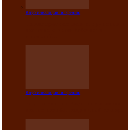
Клуб инвалидов по зрению
На мастер‑классе люди с нарушениями
зрения изготовили бабочек из
синельной…
Клуб инвалидов по зрению
Ко Дню России в Клубе инвалидов по
зрению прошёл праздничный концерт