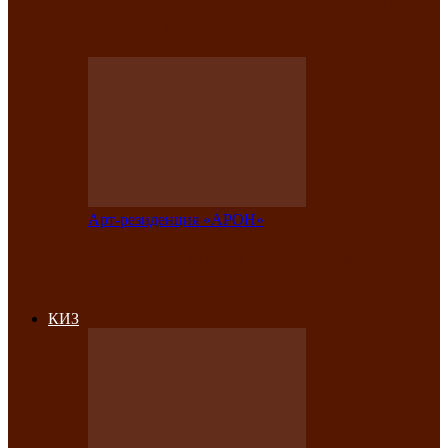
на праздничный концерт в честь Дня
рождения
Арт-резиденция «АРОН»
Фестиваль «Голос кочевника» вновь
объединит народы Саяно-Алтая
КИЗ