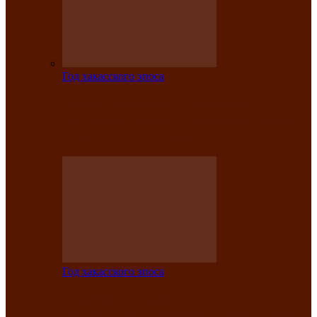
Год хакасского эпоса
Центру культуры и народного
творчества имени Кадышева присвоен
статус «национальный»
Год хакасского эпоса
В Хакасии определили лучших
исполнителей авторской песни «Хысхы