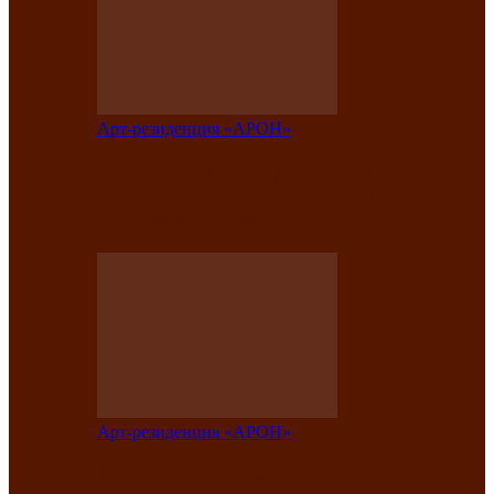
Арт-резиденция «АРОН»
Таланты Хакасии, Тывы и Алтая
представят свою национальную
культуру на фестивале…
Арт-резиденция «АРОН»
Арт-резиденция «АРОН» приглашает