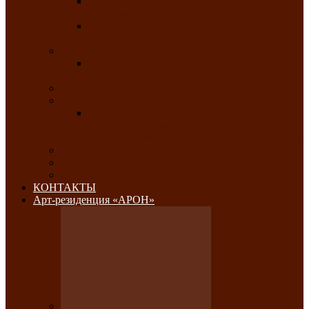
Республиканский конкурс национального
костюма «Алтын чазы»-«Золотая степь»
Республиканский конкурс на лучший
традиционный напиток «Айран пайы»
Июль 2026
Республиканский фестиваль семейного
творчества «Ромашка»
Август 2026
Сентябрь 2026
Республиканская выставка по
изобразительному и ДПИ, НХР и
фотоискусству «Традиции и современность»
Октябрь 2026
Ноябрь 2026
Декабрь 2026
КОНТАКТЫ
Арт-резиденция «АРОН»