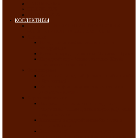
ОКТЯБРЬ-2026
НОЯБРЬ-2026
ДЕКАБРЬ-2026
КОЛЛЕКТИВЫ
РАСПИСАНИЕ ЗАНЯТИЙ ТВОРЧЕСКИХ
КОЛЛЕКТИВОВ НА 2025-2026 ГОДЫ
Хоровые
Народный ансамбль русской песни
«Медуница»
Русский народный хор им. Михаила Шрамко
Народный хор «Родные напевы» Клуба
инвалидов по зрению
Фольклорные
Хакасский народный фольклорный ансамбль
«Чон коглерi»
Хакасская фольклорная студия тахпахчи —
ансамбль «Хағба»
Хореографические
Заслуженный коллектив народного
творчества России детская хореографическая
студия «Айас»
Хакасский народный ансамбль песни и
танца «Жарки»
Заслуженный коллектив народного
творчества Республики Хакасия ансамбль