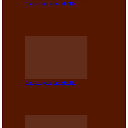
Арт-резиденция «АРОН»
Вокальная студия «Арон» приглашает
на премьерный концерт солистки
Елены Кызласовой
Арт-резиденция «АРОН»
Единство народов Саяно-Алтая: Гала-
концерт завершил Межрегиональный
фестиваль «Голос кочевника»