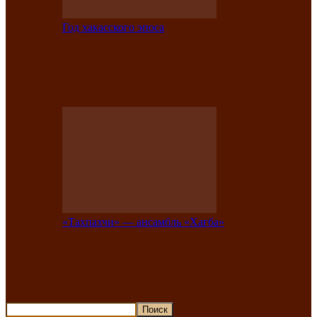
Год хакасского эпоса
В Хакасии состоится конкурс детской
национальной эстрадной песни «Час
ханат»
«Тахпахчи» — ансамбль «Хағба»
Известные тахпахчи Хакасии
приглашают на концерт любителей
традиционного народного тахпаха