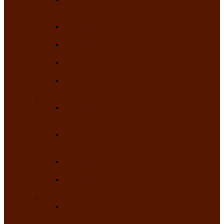
творчества детей ограниченными
возможностями здоровья «Мы всё можем!»
Республиканский фотоконкурс «Салют
Победы»
Республиканский конкурс чтецов «Поэзия
души»
Республиканский конкурс народно-
певческих коллективов «Родные напевы»
Республиканский фестиваль юмора среди
людей с нарушениями зрения «Море смеха»
Май 2026
Республиканский фестиваль творчества
среди людей с нарушениями зрения «Народу
победителю»
Республиканский фестиваль-конкурс
носителей и исполнителей традиционного
музыкального творчества «Айтыс»
Республиканский конкурс героических
сказаний имени С.П. Кадышева
Республиканский конкурс детского
творчества «Вот какое наше детство!»
Июнь 2026
Республиканский конкурс «Чайлаг»-
«Летняя усадьба»