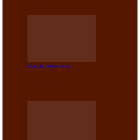
саӊнары-2021»
Год хакасского эпоса
В Центре культуры имени Кадышева
подвели итоги творческого проекта
«Вечера эпосов…