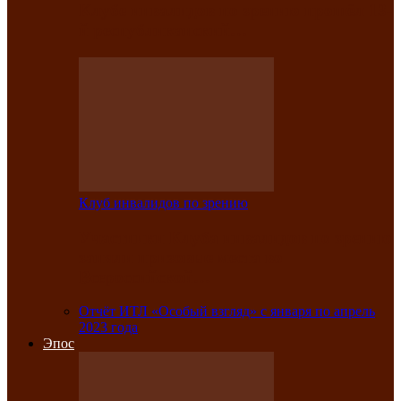
Клубе инвалидов по зрению прошёл 13-
й республиканский…
Клуб инвалидов по зрению
Участники Клуба инвалидов по зрению
заняли призовые места во
Всероссийской…
Отчёт ИТЛ «Особый взгляд» с января по апрель
2023 года
Эпос