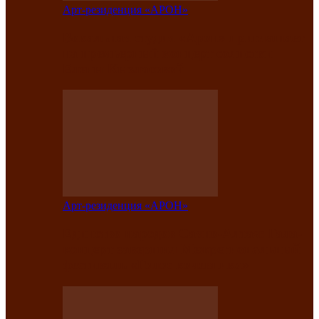
Арт-резиденция «АРОН»
Вокальная студия «Арон» приглашает
на премьерный концерт солистки
Елены Кызласовой
Арт-резиденция «АРОН»
Единство народов Саяно-Алтая: Гала-
концерт завершил Межрегиональный
фестиваль «Голос кочевника»