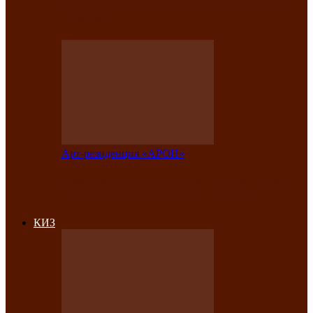
на праздничный концерт в честь Дня
рождения
Арт-резиденция «АРОН»
Фестиваль «Голос кочевника» вновь
объединит народы Саяно-Алтая
КИЗ