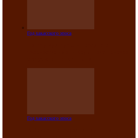
Год хакасского эпоса
Центру культуры и народного
творчества имени Кадышева присвоен
статус «национальный»
Год хакасского эпоса
В Хакасии определили лучших
исполнителей авторской песни «Хысхы