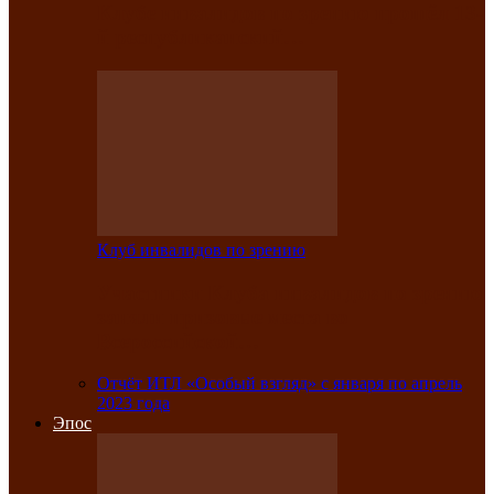
Клубе инвалидов по зрению прошёл 13-
й республиканский…
Клуб инвалидов по зрению
Участники Клуба инвалидов по зрению
заняли призовые места во
Всероссийской…
Отчёт ИТЛ «Особый взгляд» с января по апрель
2023 года
Эпос