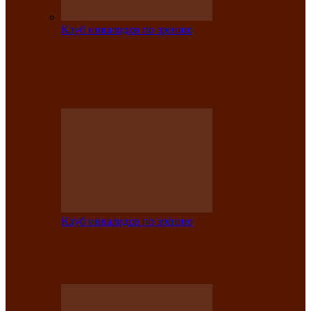
Клуб инвалидов по зрению
На мастер‑классе люди с нарушениями
зрения изготовили бабочек из
синельной…
Клуб инвалидов по зрению
Ко Дню России в Клубе инвалидов по
зрению прошёл праздничный концерт