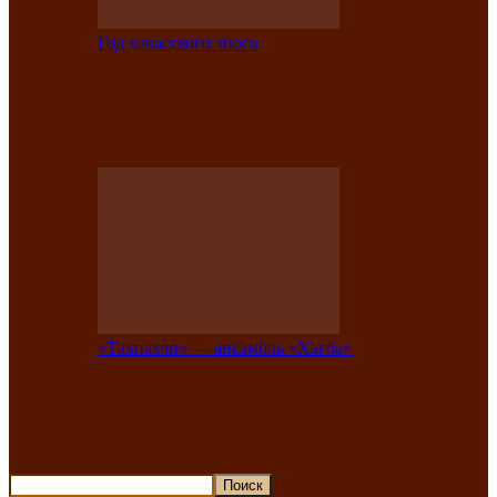
Год хакасского эпоса
В Хакасии состоится конкурс детской
национальной эстрадной песни «Час
ханат»
«Тахпахчи» — ансамбль «Хағба»
Известные тахпахчи Хакасии
приглашают на концерт любителей
традиционного народного тахпаха