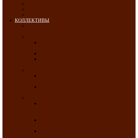
ОКТЯБРЬ-2026
НОЯБРЬ-2026
ДЕКАБРЬ-2026
КОЛЛЕКТИВЫ
РАСПИСАНИЕ ЗАНЯТИЙ ТВОРЧЕСКИХ
КОЛЛЕКТИВОВ НА 2025-2026 ГОДЫ
Хоровые
Народный ансамбль русской песни
«Медуница»
Русский народный хор им. Михаила Шрамко
Народный хор «Родные напевы» Клуба
инвалидов по зрению
Фольклорные
Хакасский народный фольклорный ансамбль
«Чон коглерi»
Хакасская фольклорная студия тахпахчи —
ансамбль «Хағба»
Хореографические
Заслуженный коллектив народного
творчества России детская хореографическая
студия «Айас»
Хакасский народный ансамбль песни и
танца «Жарки»
Заслуженный коллектив народного
творчества Республики Хакасия ансамбль