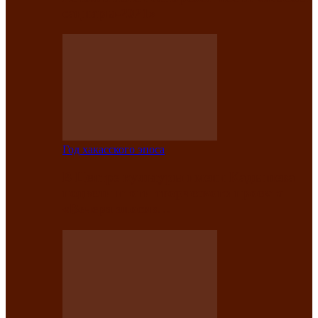
саӊнары-2021»
Год хакасского эпоса
В Центре культуры имени Кадышева
подвели итоги творческого проекта
«Вечера эпосов…