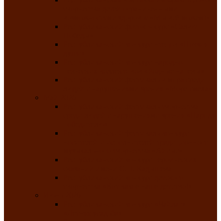
творчества детей ограниченными
возможностями здоровья «Мы всё можем!»
Республиканский фотоконкурс «Салют
Победы»
Республиканский конкурс чтецов «Поэзия
души»
Республиканский конкурс народно-
певческих коллективов «Родные напевы»
Республиканский фестиваль юмора среди
людей с нарушениями зрения «Море смеха»
Май 2026
Республиканский фестиваль творчества
среди людей с нарушениями зрения «Народу
победителю»
Республиканский фестиваль-конкурс
носителей и исполнителей традиционного
музыкального творчества «Айтыс»
Республиканский конкурс героических
сказаний имени С.П. Кадышева
Республиканский конкурс детского
творчества «Вот какое наше детство!»
Июнь 2026
Республиканский конкурс «Чайлаг»-
«Летняя усадьба»