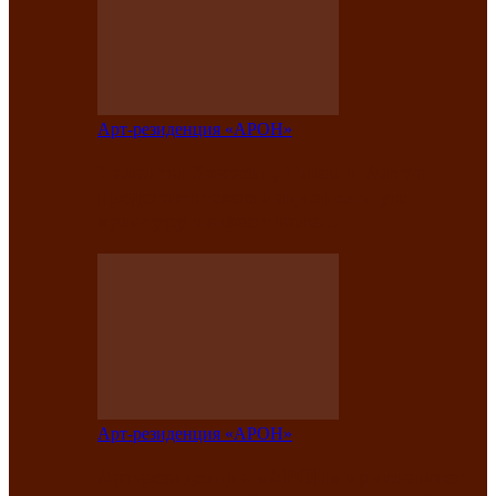
Арт-резиденция «АРОН»
Таланты Хакасии, Тывы и Алтая
представят свою национальную
культуру на фестивале…
Арт-резиденция «АРОН»
Арт-резиденция «АРОН» приглашает