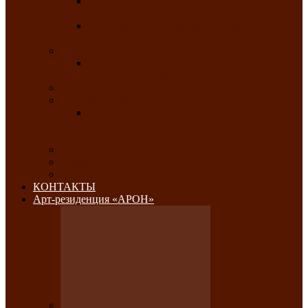
Республиканский конкурс национального
костюма «Алтын чазы»-«Золотая степь»
Республиканский конкурс на лучший
традиционный напиток «Айран пайы»
Июль 2026
Республиканский фестиваль семейного
творчества «Ромашка»
Август 2026
Сентябрь 2026
Республиканская выставка по
изобразительному и ДПИ, НХР и
фотоискусству «Традиции и современность»
Октябрь 2026
Ноябрь 2026
Декабрь 2026
КОНТАКТЫ
Арт-резиденция «АРОН»