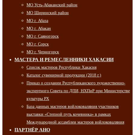
МО Усть-Абаканский район
МО Ширинский район
МО г. Абаза
МО г. Абакан
МО г. Саяногорск
МО г. Сорск
МО г. Черногорск
МАСТЕРА И РЕМЕСЛЕННИКИ ХАКАСИИ
Список мастеров Республики Хакасия
Каталог сувенирной продукции (2018 г.)
Приказ о создании Республиканского художественно-
экспертного Совета по ДПИ, НХПиР при Министерстве
культуры РХ
База данных мастеров войлоковаляния участников
выставки «Степной путь кочевника» в рамках
Международной ассамблеи мастеров войлоковаляния
ПАРТНЁР АНО