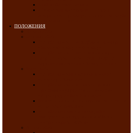
Клуб любителей чатхана
«Творческая мастерская» — студия
декоративно-прикладного искусства Клуба
инвалидов по зрению
ПОЛОЖЕНИЯ
Январь 2026
Февраль 2026
Республиканский молодёжный конкурс
«Здоровый выбор-твой выбор»
Республиканский фестиваль-конкурс
патриотической песни среди людей с
нарушениями зрения «Виват, Россия!»
Март 2026
Республиканская выставка-конкурс
«Сувениры Хакасии»
Республиканский конкурс игровых
программ «Кӱлӱк аттыӊ ойыннары» —
«Игры трудолюбивой лошади»
Межрегиональный конкурс русского танца
«Сибирское раздолье»
Республиканская выставка работ
самодеятельных художников «Часхы
оннерi»-«Краски весны»
Апрель 2026
Республиканская выставка изобразительного