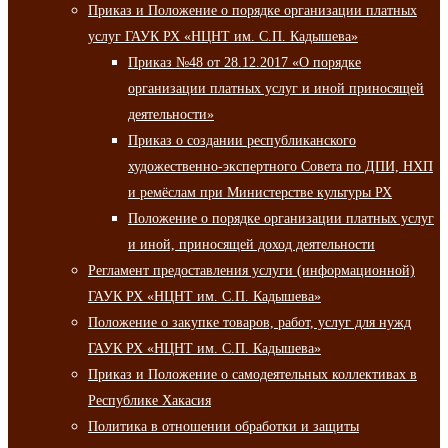
Приказ и Положение о порядке организации платных
услуг ГАУК РХ «НЦНТ им. С.П. Кадышева»
Приказ №48 от 28.12.2017 «О порядке
организации платных услуг и иной приносящей
деятельности»
Приказ о создании республиканского
художественно-экспертного Совета по ДПИ, НХП
и ремёслам при Министерстве культуры РХ
Положение о порядке организации платных услуг
и иной, приносящей доход деятельности
Регламент предоставления услуги (информационной)
ГАУК РХ «НЦНТ им. С.П. Кадышева»
Положение о закупке товаров, работ, услуг для нужд
ГАУК РХ «НЦНТ им. С.П. Кадышева»
Приказ и Положение о самодеятельных коллективах в
Республике Хакасия
Политика в отношении обработки и защиты