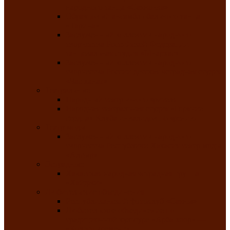
народного танца «Саяночка»
Образцовый ансамбль бального танца
«Тарина»
Заслуженный коллектив народного
творчества Российской Федерации
танцевальная студия «Ынархас»
Заслуженный коллектив народного
творчества России детская эстрадная студия
«Час ханат»
Театральные
Народный театр юного зрителя
Народная театральная студия «Горячие
сердца» Клуба инвалидов по зрению
Театр моды
Заслуженный коллектив народного
творчества Республики Хакасия театр моды
«Алтыр»
Эстрадные
Хакасская народная эстрадная группа
«Хайджи»
Любительские объединения
Республиканский фотоклуб «Саяны»
Любительское объединение по
традиционной культуре «Арба хоор» —
«Колесо времени»