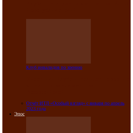
Клубе инвалидов по зрению прошёл 13-
й республиканский…
Клуб инвалидов по зрению
Участники Клуба инвалидов по зрению
заняли призовые места во
Всероссийской…
Отчёт ИТЛ «Особый взгляд» с января по апрель
2023 года
Эпос