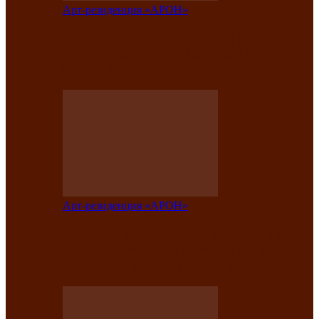
Арт-резиденция «АРОН»
Вокальная студия «Арон» приглашает
на премьерный концерт солистки
Елены Кызласовой
Арт-резиденция «АРОН»
Единство народов Саяно-Алтая: Гала-
концерт завершил Межрегиональный
фестиваль «Голос кочевника»