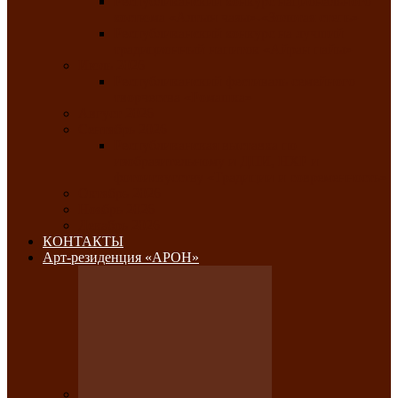
Республиканский конкурс национального
костюма «Алтын чазы»-«Золотая степь»
Республиканский конкурс на лучший
традиционный напиток «Айран пайы»
Июль 2026
Республиканский фестиваль семейного
творчества «Ромашка»
Август 2026
Сентябрь 2026
Республиканская выставка по
изобразительному и ДПИ, НХР и
фотоискусству «Традиции и современность»
Октябрь 2026
Ноябрь 2026
Декабрь 2026
КОНТАКТЫ
Арт-резиденция «АРОН»