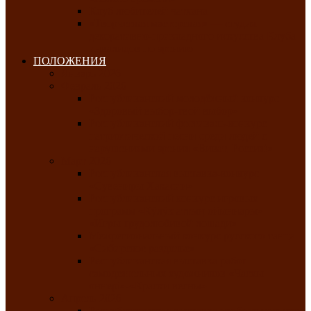
Клуб любителей чатхана
«Творческая мастерская» — студия
декоративно-прикладного искусства Клуба
инвалидов по зрению
ПОЛОЖЕНИЯ
Январь 2026
Февраль 2026
Республиканский молодёжный конкурс
«Здоровый выбор-твой выбор»
Республиканский фестиваль-конкурс
патриотической песни среди людей с
нарушениями зрения «Виват, Россия!»
Март 2026
Республиканская выставка-конкурс
«Сувениры Хакасии»
Республиканский конкурс игровых
программ «Кӱлӱк аттыӊ ойыннары» —
«Игры трудолюбивой лошади»
Межрегиональный конкурс русского танца
«Сибирское раздолье»
Республиканская выставка работ
самодеятельных художников «Часхы
оннерi»-«Краски весны»
Апрель 2026
Республиканская выставка изобразительного