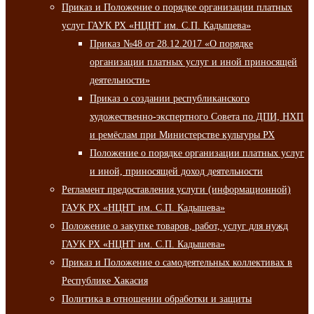
Приказ и Положение о порядке организации платных
услуг ГАУК РХ «НЦНТ им. С.П. Кадышева»
Приказ №48 от 28.12.2017 «О порядке
организации платных услуг и иной приносящей
деятельности»
Приказ о создании республиканского
художественно-экспертного Совета по ДПИ, НХП
и ремёслам при Министерстве культуры РХ
Положение о порядке организации платных услуг
и иной, приносящей доход деятельности
Регламент предоставления услуги (информационной)
ГАУК РХ «НЦНТ им. С.П. Кадышева»
Положение о закупке товаров, работ, услуг для нужд
ГАУК РХ «НЦНТ им. С.П. Кадышева»
Приказ и Положение о самодеятельных коллективах в
Республике Хакасия
Политика в отношении обработки и защиты