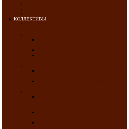
ОКТЯБРЬ-2026
НОЯБРЬ-2026
ДЕКАБРЬ-2026
КОЛЛЕКТИВЫ
РАСПИСАНИЕ ЗАНЯТИЙ ТВОРЧЕСКИХ
КОЛЛЕКТИВОВ НА 2025-2026 ГОДЫ
Хоровые
Народный ансамбль русской песни
«Медуница»
Русский народный хор им. Михаила Шрамко
Народный хор «Родные напевы» Клуба
инвалидов по зрению
Фольклорные
Хакасский народный фольклорный ансамбль
«Чон коглерi»
Хакасская фольклорная студия тахпахчи —
ансамбль «Хағба»
Хореографические
Заслуженный коллектив народного
творчества России детская хореографическая
студия «Айас»
Хакасский народный ансамбль песни и
танца «Жарки»
Заслуженный коллектив народного
творчества Республики Хакасия ансамбль