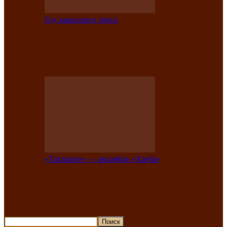
Год хакасского эпоса
В Хакасии состоится конкурс детской
национальной эстрадной песни «Час
ханат»
«Тахпахчи» — ансамбль «Хағба»
Известные тахпахчи Хакасии
приглашают на концерт любителей
традиционного народного тахпаха