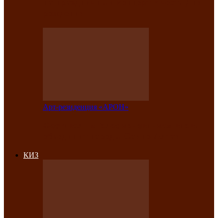
на праздничный концерт в честь Дня
рождения
Арт-резиденция «АРОН»
Фестиваль «Голос кочевника» вновь
объединит народы Саяно-Алтая
КИЗ