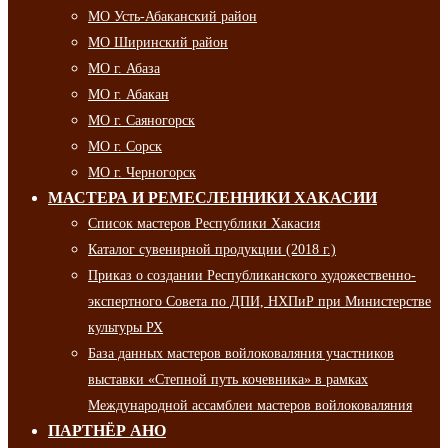
МО Усть-Абаканский район
МО Ширинский район
МО г. Абаза
МО г. Абакан
МО г. Саяногорск
МО г. Сорск
МО г. Черногорск
МАСТЕРА И РЕМЕСЛЕННИКИ ХАКАСИИ
Список мастеров Республики Хакасия
Каталог сувенирной продукции (2018 г.)
Приказ о создании Республиканского художественно-
экспертного Совета по ДПИ, НХПиР при Министерстве
культуры РХ
База данных мастеров войлоковаляния участников
выставки «Степной путь кочевника» в рамках
Международной ассамблеи мастеров войлоковаляния
ПАРТНЁР АНО