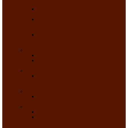
народного танца «Саяночка»
Образцовый ансамбль бального танца
«Тарина»
Заслуженный коллектив народного
творчества Российской Федерации
танцевальная студия «Ынархас»
Заслуженный коллектив народного
творчества России детская эстрадная студия
«Час ханат»
Театральные
Народный театр юного зрителя
Народная театральная студия «Горячие
сердца» Клуба инвалидов по зрению
Театр моды
Заслуженный коллектив народного
творчества Республики Хакасия театр моды
«Алтыр»
Эстрадные
Хакасская народная эстрадная группа
«Хайджи»
Любительские объединения
Республиканский фотоклуб «Саяны»
Любительское объединение по
традиционной культуре «Арба хоор» —
«Колесо времени»