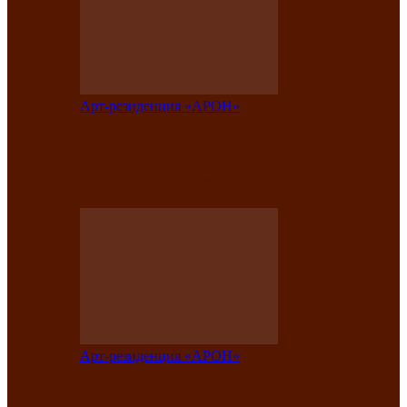
Арт-резиденция «АРОН»
Таланты Хакасии, Тывы и Алтая
представят свою национальную
культуру на фестивале…
Арт-резиденция «АРОН»
Арт-резиденция «АРОН» приглашает