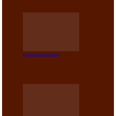
саӊнары-2021»
Год хакасского эпоса
В Центре культуры имени Кадышева
подвели итоги творческого проекта
«Вечера эпосов…