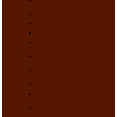
творчества детей ограниченными
возможностями здоровья «Мы всё можем!»
Республиканский фотоконкурс «Салют
Победы»
Республиканский конкурс чтецов «Поэзия
души»
Республиканский конкурс народно-
певческих коллективов «Родные напевы»
Республиканский фестиваль юмора среди
людей с нарушениями зрения «Море смеха»
Май 2026
Республиканский фестиваль творчества
среди людей с нарушениями зрения «Народу
победителю»
Республиканский фестиваль-конкурс
носителей и исполнителей традиционного
музыкального творчества «Айтыс»
Республиканский конкурс героических
сказаний имени С.П. Кадышева
Республиканский конкурс детского
творчества «Вот какое наше детство!»
Июнь 2026
Республиканский конкурс «Чайлаг»-
«Летняя усадьба»