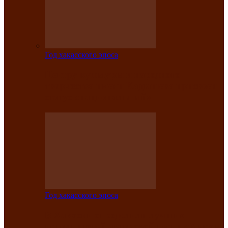
Год хакасского эпоса
Центру культуры и народного
творчества имени Кадышева присвоен
статус «национальный»
Год хакасского эпоса
В Хакасии определили лучших
исполнителей авторской песни «Хысхы