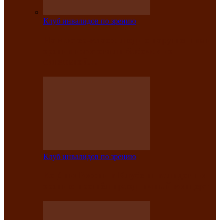
Клуб инвалидов по зрению
На мастер‑классе люди с нарушениями
зрения изготовили бабочек из
синельной…
Клуб инвалидов по зрению
Ко Дню России в Клубе инвалидов по
зрению прошёл праздничный концерт