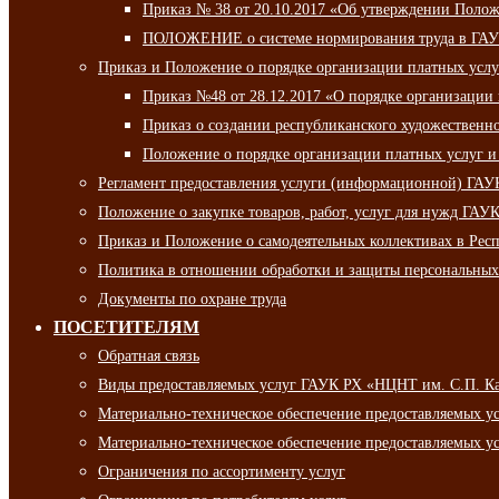
Приказ № 38 от 20.10.2017 «Об утверждении Полож
ПОЛОЖЕНИЕ о системе нормирования труда в ГАУ
Приказ и Положение о порядке организации платных ус
Приказ №48 от 28.12.2017 «О порядке организации
Приказ о создании республиканского художественн
Положение о порядке организации платных услуг и
Регламент предоставления услуги (информационной) ГА
Положение о закупке товаров, работ, услуг для нужд ГА
Приказ и Положение о самодеятельных коллективах в Рес
Политика в отношении обработки и защиты персональны
Документы по охране труда
ПОСЕТИТЕЛЯМ
Обратная связь
Виды предоставляемых услуг ГАУК РХ «НЦНТ им. С.П. К
Материально-техническое обеспечение предоставляемых 
Материально-техническое обеспечение предоставляемых 
Ограничения по ассортименту услуг