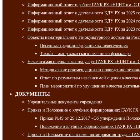
Информационный отчет о работе ГАУК РХ «НЦНТ им. С.П.
Информационный отчет о деятельности КДУ РХ за 2025 г
Информационный отчет о деятельности КДУ РХ за 2024 г
Информационный отчет о деятельности КДУ РХ за 2023 г
Объекты нематериального этнокультурного достояния Рос
Песенные традиции украинских переселенцев
Тахпа́х – жанр хакасского песенного фольклора
Независимая оценка качества услуг ГАУК РХ «НЦНТ им. 
Методические рекомендации по проведению независи
Отчет по результатам независимой оценки качества 
План мероприятий по улучшению качества деятельно
ДОКУМЕНТЫ
Учредительные документы учреждения
Приказ и Положение о клубных формированиях ГАУК РХ
Приказ №49 от 29.12.2017 «Об утверждении Полож
Положение о клубных формированиях ГАУК РХ «Н
Приказ и Положение о системе нормирования труда в Г