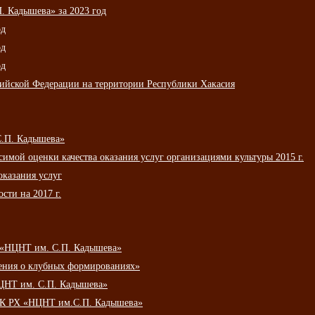
 Кадышева» за 2023 год
од
од
од
сийской Федерации на территории Республики Хакасия
С.П. Кадышева»
мой оценки качества оказания услуг организациями культуры 2015 г.
оказания услуг
сти на 2017 г.
 «НЦНТ им. С.П. Кадышева»
ения о клубных формированиях»
ЦНТ им. С.П. Кадышева»
АУК РХ «НЦНТ им.С.П. Кадышева»