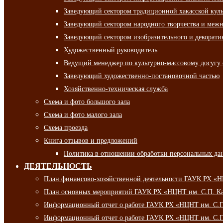
Заведующий сектором традиционной хакасской кул
Заведующий сектором народного творчества и межн
Заведующий сектором изобразительного и декорати
Художественный руководитель
Ведущий менеджер по культурно-массовому досугу 
Заведующий художественно-постановочной частью
Хозяйственно-техническая служба
Схема и фото большого зала
Схема и фото малого зала
Схема проезда
Книга отзывов и предложений
Политика в отношении обработки персональных да
ДЕЯТЕЛЬНОСТЬ
План финансово-хозяйственной деятельности ГАУК РХ «
План основных мероприятий ГАУК РХ «НЦНТ им. С.П. Ка
Информационный отчет о работе ГАУК РХ «НЦНТ им. С.П.
Информационный отчет о работе ГАУК РХ «НЦНТ им. С.П.