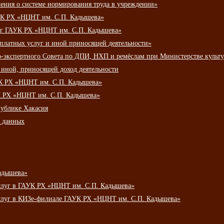
ения о системе нормирования труда в учреждении»
К РХ «НЦНТ им. С.П. Кадышева»
луг ГАУК РХ «НЦНТ им. С.П. Кадышева»
 платных услуг и иной приносящей деятельности»
о-экспертного Совета по ДПИ, НХП и ремёслам при Министерстве культ
 иной, приносящей доход деятельности
УК РХ «НЦНТ им. С.П. Кадышева»
УК РХ «НЦНТ им. С.П. Кадышева»
публике Хакасия
х данных
адышева»
услуг в ГАУК РХ «НЦНТ им. С.П. Кадышева»
услуг в КИЗе-филиале ГАУК РХ «НЦНТ им. С.П. Кадышева»