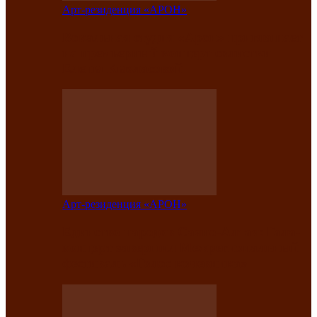
Арт-резиденция «АРОН»
Вокальная студия «Арон» приглашает
на премьерный концерт солистки
Елены Кызласовой
Арт-резиденция «АРОН»
Единство народов Саяно-Алтая: Гала-
концерт завершил Межрегиональный
фестиваль «Голос кочевника»