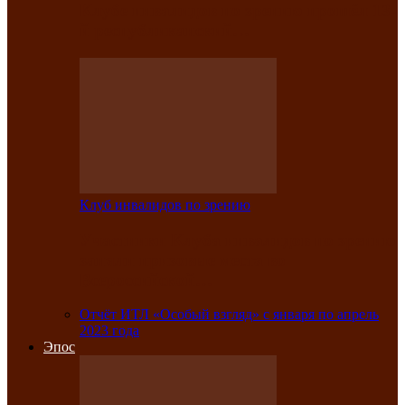
Клубе инвалидов по зрению прошёл 13-
й республиканский…
Клуб инвалидов по зрению
Участники Клуба инвалидов по зрению
заняли призовые места во
Всероссийской…
Отчёт ИТЛ «Особый взгляд» с января по апрель
2023 года
Эпос