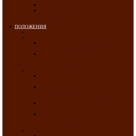
Клуб любителей чатхана
«Творческая мастерская» — студия
декоративно-прикладного искусства Клуба
инвалидов по зрению
ПОЛОЖЕНИЯ
Январь 2026
Февраль 2026
Республиканский молодёжный конкурс
«Здоровый выбор-твой выбор»
Республиканский фестиваль-конкурс
патриотической песни среди людей с
нарушениями зрения «Виват, Россия!»
Март 2026
Республиканская выставка-конкурс
«Сувениры Хакасии»
Республиканский конкурс игровых
программ «Кӱлӱк аттыӊ ойыннары» —
«Игры трудолюбивой лошади»
Межрегиональный конкурс русского танца
«Сибирское раздолье»
Республиканская выставка работ
самодеятельных художников «Часхы
оннерi»-«Краски весны»
Апрель 2026
Республиканская выставка изобразительного