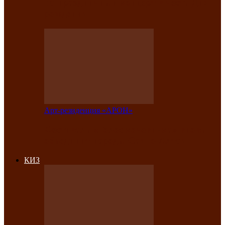
на праздничный концерт в честь Дня
рождения
Арт-резиденция «АРОН»
Фестиваль «Голос кочевника» вновь
объединит народы Саяно-Алтая
КИЗ