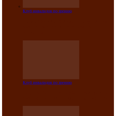
Клуб инвалидов по зрению
На мастер‑классе люди с нарушениями
зрения изготовили бабочек из
синельной…
Клуб инвалидов по зрению
Ко Дню России в Клубе инвалидов по
зрению прошёл праздничный концерт