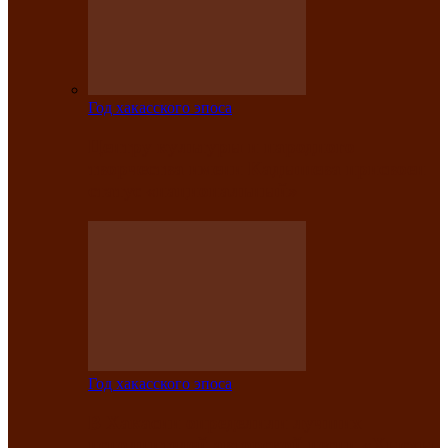
Год хакасского эпоса
Центру культуры и народного
творчества имени Кадышева присвоен
статус «национальный»
Год хакасского эпоса
В Хакасии определили лучших
исполнителей авторской песни «Хысхы