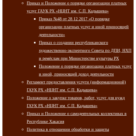
Приказ и Положение о порядке организации платных
услуг ГАУК РХ «НЦНТ им. С.П. Кадышева»
Приказ №48 от 28.12.2017 «О порядке
организации платных услуг и иной приносящей
деятельности»
Приказ о создании республиканского
художественно-экспертного Совета по ДПИ, НХП
и ремёслам при Министерстве культуры РХ
Положение о порядке организации платных услуг
и иной, приносящей доход деятельности
Регламент предоставления услуги (информационной)
ГАУК РХ «НЦНТ им. С.П. Кадышева»
Положение о закупке товаров, работ, услуг для нужд
ГАУК РХ «НЦНТ им. С.П. Кадышева»
Приказ и Положение о самодеятельных коллективах в
Республике Хакасия
Политика в отношении обработки и защиты