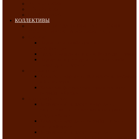
ОКТЯБРЬ-2026
НОЯБРЬ-2026
ДЕКАБРЬ-2026
КОЛЛЕКТИВЫ
РАСПИСАНИЕ ЗАНЯТИЙ ТВОРЧЕСКИХ
КОЛЛЕКТИВОВ НА 2025-2026 ГОДЫ
Хоровые
Народный ансамбль русской песни
«Медуница»
Русский народный хор им. Михаила Шрамко
Народный хор «Родные напевы» Клуба
инвалидов по зрению
Фольклорные
Хакасский народный фольклорный ансамбль
«Чон коглерi»
Хакасская фольклорная студия тахпахчи —
ансамбль «Хағба»
Хореографические
Заслуженный коллектив народного
творчества России детская хореографическая
студия «Айас»
Хакасский народный ансамбль песни и
танца «Жарки»
Заслуженный коллектив народного
творчества Республики Хакасия ансамбль