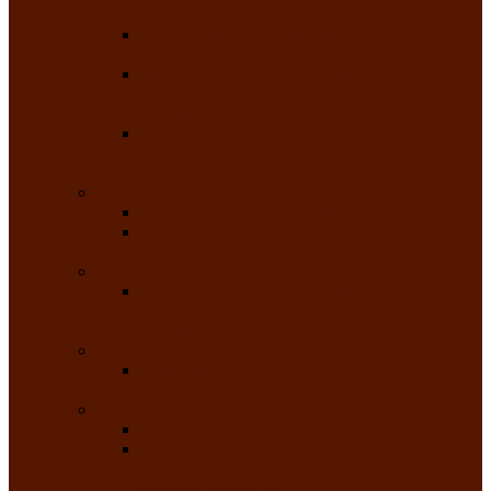
народного танца «Саяночка»
Образцовый ансамбль бального танца
«Тарина»
Заслуженный коллектив народного
творчества Российской Федерации
танцевальная студия «Ынархас»
Заслуженный коллектив народного
творчества России детская эстрадная студия
«Час ханат»
Театральные
Народный театр юного зрителя
Народная театральная студия «Горячие
сердца» Клуба инвалидов по зрению
Театр моды
Заслуженный коллектив народного
творчества Республики Хакасия театр моды
«Алтыр»
Эстрадные
Хакасская народная эстрадная группа
«Хайджи»
Любительские объединения
Республиканский фотоклуб «Саяны»
Любительское объединение по
традиционной культуре «Арба хоор» —
«Колесо времени»