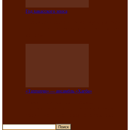
Год хакасского эпоса
В Хакасии состоится конкурс детской
национальной эстрадной песни «Час
ханат»
«Тахпахчи» — ансамбль «Хағба»
Известные тахпахчи Хакасии
приглашают на концерт любителей
традиционного народного тахпаха