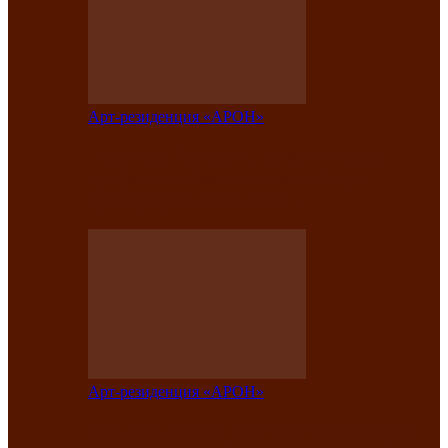
Арт-резиденция «АРОН»
Таланты Хакасии, Тывы и Алтая
представят свою национальную
культуру на фестивале…
Арт-резиденция «АРОН»
Арт-резиденция «АРОН» приглашает