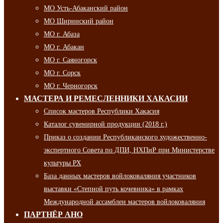
МО Усть-Абаканский район
МО Ширинский район
МО г. Абаза
МО г. Абакан
МО г. Саяногорск
МО г. Сорск
МО г. Черногорск
МАСТЕРА И РЕМЕСЛЕННИКИ ХАКАСИИ
Список мастеров Республики Хакасия
Каталог сувенирной продукции (2018 г.)
Приказ о создании Республиканского художественно-
экспертного Совета по ДПИ, НХПиР при Министерстве
культуры РХ
База данных мастеров войлоковаляния участников
выставки «Степной путь кочевника» в рамках
Международной ассамблеи мастеров войлоковаляния
ПАРТНЁР АНО