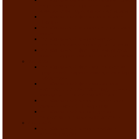
творчества детей ограниченными
возможностями здоровья «Мы всё можем!»
Республиканский фотоконкурс «Салют
Победы»
Республиканский конкурс чтецов «Поэзия
души»
Республиканский конкурс народно-
певческих коллективов «Родные напевы»
Республиканский фестиваль юмора среди
людей с нарушениями зрения «Море смеха»
Май 2026
Республиканский фестиваль творчества
среди людей с нарушениями зрения «Народу
победителю»
Республиканский фестиваль-конкурс
носителей и исполнителей традиционного
музыкального творчества «Айтыс»
Республиканский конкурс героических
сказаний имени С.П. Кадышева
Республиканский конкурс детского
творчества «Вот какое наше детство!»
Июнь 2026
Республиканский конкурс «Чайлаг»-
«Летняя усадьба»