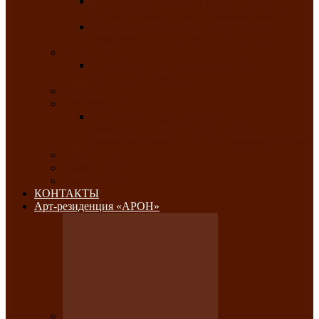
Республиканский конкурс национального
костюма «Алтын чазы»-«Золотая степь»
Республиканский конкурс на лучший
традиционный напиток «Айран пайы»
Июль 2026
Республиканский фестиваль семейного
творчества «Ромашка»
Август 2026
Сентябрь 2026
Республиканская выставка по
изобразительному и ДПИ, НХР и
фотоискусству «Традиции и современность»
Октябрь 2026
Ноябрь 2026
Декабрь 2026
КОНТАКТЫ
Арт-резиденция «АРОН»