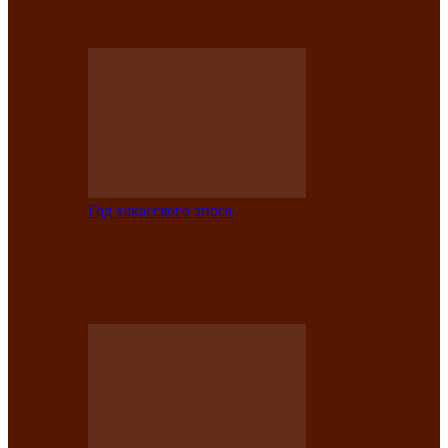
саӊнары-2021»
Год хакасского эпоса
В Центре культуры имени Кадышева
подвели итоги творческого проекта
«Вечера эпосов…