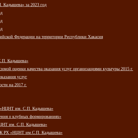
 Кадышева» за 2023 год
од
од
од
сийской Федерации на территории Республики Хакасия
С.П. Кадышева»
мой оценки качества оказания услуг организациями культуры 2015 г.
оказания услуг
сти на 2017 г.
 «НЦНТ им. С.П. Кадышева»
ения о клубных формированиях»
ЦНТ им. С.П. Кадышева»
АУК РХ «НЦНТ им.С.П. Кадышева»