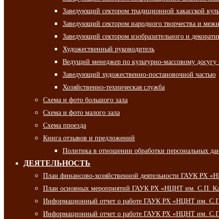
Заведующий сектором традиционной хакасской кул
Заведующий сектором народного творчества и межн
Заведующий сектором изобразительного и декорати
Художественный руководитель
Ведущий менеджер по культурно-массовому досугу 
Заведующий художественно-постановочной частью
Хозяйственно-техническая служба
Схема и фото большого зала
Схема и фото малого зала
Схема проезда
Книга отзывов и предложений
Политика в отношении обработки персональных да
ДЕЯТЕЛЬНОСТЬ
План финансово-хозяйственной деятельности ГАУК РХ «
План основных мероприятий ГАУК РХ «НЦНТ им. С.П. Ка
Информационный отчет о работе ГАУК РХ «НЦНТ им. С.П.
Информационный отчет о работе ГАУК РХ «НЦНТ им. С.П.