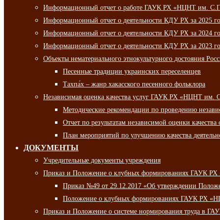
Информационный отчет о работе ГАУК РХ «НЦНТ им. С.П.
Информационный отчет о деятельности КДУ РХ за 2025 г
Информационный отчет о деятельности КДУ РХ за 2024 г
Информационный отчет о деятельности КДУ РХ за 2023 г
Объекты нематериального этнокультурного достояния Рос
Песенные традиции украинских переселенцев
Тахпа́х – жанр хакасского песенного фольклора
Независимая оценка качества услуг ГАУК РХ «НЦНТ им. 
Методические рекомендации по проведению независи
Отчет по результатам независимой оценки качества 
План мероприятий по улучшению качества деятельно
ДОКУМЕНТЫ
Учредительные документы учреждения
Приказ и Положение о клубных формированиях ГАУК РХ
Приказ №49 от 29.12.2017 «Об утверждении Полож
Положение о клубных формированиях ГАУК РХ «Н
Приказ и Положение о системе нормирования труда в Г