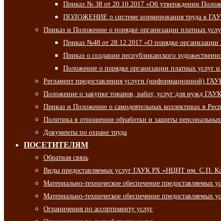
Приказ № 38 от 20.10.2017 «Об утверждении Полож
ПОЛОЖЕНИЕ о системе нормирования труда в ГАУ
Приказ и Положение о порядке организации платных ус
Приказ №48 от 28.12.2017 «О порядке организации
Приказ о создании республиканского художественн
Положение о порядке организации платных услуг и
Регламент предоставления услуги (информационной) ГА
Положение о закупке товаров, работ, услуг для нужд ГА
Приказ и Положение о самодеятельных коллективах в Рес
Политика в отношении обработки и защиты персональны
Документы по охране труда
ПОСЕТИТЕЛЯМ
Обратная связь
Виды предоставляемых услуг ГАУК РХ «НЦНТ им. С.П. К
Материально-техническое обеспечение предоставляемых 
Материально-техническое обеспечение предоставляемых 
Ограничения по ассортименту услуг