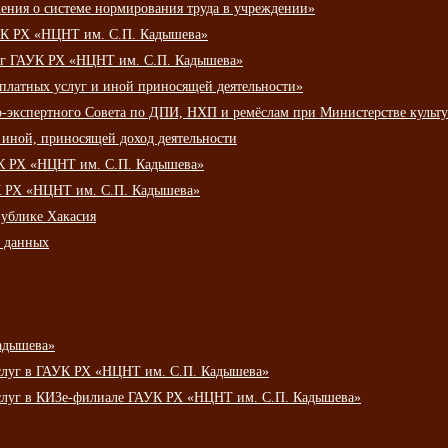
ения о системе нормирования труда в учреждении»
К РХ «НЦНТ им. С.П. Кадышева»
луг ГАУК РХ «НЦНТ им. С.П. Кадышева»
 платных услуг и иной приносящей деятельности»
о-экспертного Совета по ДПИ, НХП и ремёслам при Министерстве культ
 иной, приносящей доход деятельности
УК РХ «НЦНТ им. С.П. Кадышева»
УК РХ «НЦНТ им. С.П. Кадышева»
публике Хакасия
х данных
адышева»
услуг в ГАУК РХ «НЦНТ им. С.П. Кадышева»
услуг в КИЗе-филиале ГАУК РХ «НЦНТ им. С.П. Кадышева»